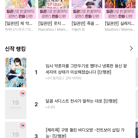
#
하드코어
#
삼각관계
#
미남수
#
자낮수
[일권만] 제 약혼
[일권만] 웃지 않
[일권만] 죽을 뻔
[일권만] 실례지만
#
인외존재
#
미인공
은 취소되었습니다
는 약혼자님이 사
한 늑대가 운명의
약혼자님, 당신의
하루나기 리구 / 미즈메
Nanohiru / Memeko
카놀라 유
Mashiro / Memeko
#
직진공
#
얼빠수
#
선후배
[단행본]
랑에 빠진 건 변장
짝이 되기까지 [단
눈은 장식인가요?
한 저인 것 같습니
행본]
[단행본]
#
임신수
#
집착공
#
안경수
다 [단행본]
신작 랭킹
#
유혹
#
연하수
#
힐링물
#
떡대수
#
계략공
#
키작공
임시 약혼자를 그만두기로 했더니 냉혹한 용신 왕
1
세자의 상태가 이상해졌습니다 [단행본]
#
동물
#
감자수
#
절륜공
나기 토미오 / 고마 아카리
#
현대물
#
군림수
#
순정수
#
강수
#
헌신공
#
단정수
달콤 사디스트 천사가 말하는 대로 [단행본]
#
수한정다정공
#
능글공
2
나나이
#
개그/코믹
#
재벌공
#
조폭공
#
변태공
[체리콕] 구멍 뚫린 비디오방 -컨트보이 삽입 가
#
소설원작
#
능력수
3
능- [단행본]