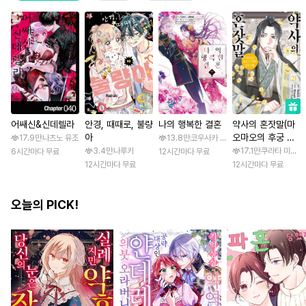
어쌔신&신데렐라
안경, 때때로, 불량
나의 행복한 결혼
약사의 혼잣말(마
아
오마오의 후궁 수
17.9만
나츠노 유조
13.8만
코우사카 리토 / 아기토기 아쿠미
수께끼 풀이수첩)
3.4만
나루키
17.1만
쿠라타 미노지 
6시간마다 무료
12시간마다 무료
12시간마다 무료
12시간마다 무료
오늘의 PICK!