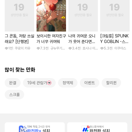
그 콘돔, 저랑 쓰실
보이시한 여자친구
나의 귀여운 오니
[크림툰] SPUNK
래요? [단행본]
가 너무 귀여워
가 웃어 준다면
Y GOBLIN -스펑
[스크롤]
키 고블린- [단행
1천
쿠로이 카유
7.3천
규뉴무기고항
3.4천
호시나 이스즈
5.3천
이쿠야스
본]
많이 찾는 만화
완결
19세 관람가
정액제
이벤트
할리퀸
스크롤
10배 적립, 2시간 먼저
원스토어에서
완전판+
설치
완전판 설치