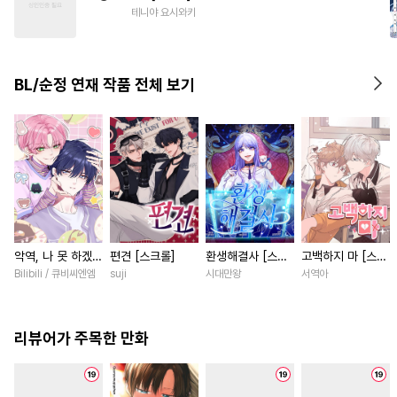
#
배틀연애
#
집착수
테니야 요시와키
#
동정수
#
능글수
#
존댓말공
#
벤츠공
BL/순정 연재 작품 전체 보기
#
능욕수
#
다각관계
악역, 나 못 하겠어
편견 [스크롤]
환생해결사 [스크
고백하지 마 [스크
[스크롤]
롤]
롤]
Bilibili / 큐비씨엔엠
suji
시대만왕
서역아
리뷰어가 주목한 만화