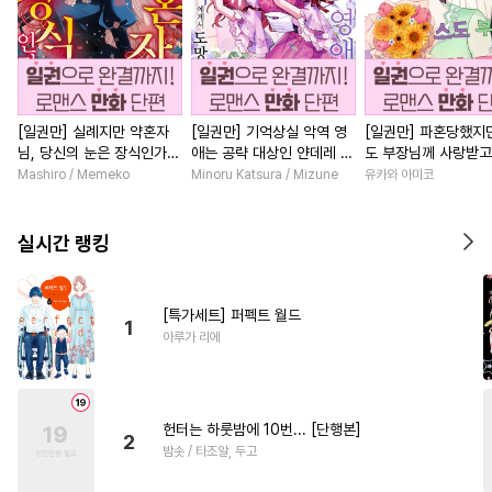
[일권만] 실례지만 약혼자
[일권만] 기억상실 악역 영
[일권만] 파혼당했지만
님, 당신의 눈은 장식인가
애는 공략 대상인 얀데레 의
도 부장님께 사랑받고
요? [단행본]
붓 오라버니에게서 도망칠
니다 [단행본]
Mashiro / Memeko
Minoru Katsura / Mizune
유카와 아미코
수가 없다 [단행본]
실시간 랭킹
[특가세트] 퍼펙트 월드
1
아루가 리에
헌터는 하룻밤에 10번... [단행본]
2
밤솟 / 타조알, 두고