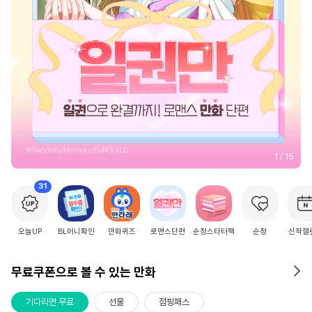
2
/
15
31
오늘UP
BL머니확인
만화퀴즈
로맨스단편
순정스타터팩
순정
신작캘
무료쿠폰으로 볼 수 있는 만화
기다리면 무료
선물
점핑패스