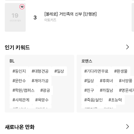
[볼레로] 거인족의 신부 [단행본]
3
이토카즈
인기 키워드
BL
로맨스
#
동인지
#
대형견공
#
일상
#
기다리면무료
#
환생물
#
문란수
#
개아가공
#
일상
#
후회녀
#
서양풍
#
학원/캠퍼스
#
광공
#
친구
#
까칠남
#
명문세
#
사제관계
#
욕망수
#
죽음/살인
#
초능력
#
돔섭버스
#
아방수
#
힐링물
#
게임
#
연하공
#
후회공
#
변태수
#
나이차커플
#
섹스파트너
새로나온 만화
#
페티쉬
#
3P
#
난폭공
#
학원/캠퍼스
#
성장물