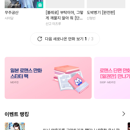
#
동양풍
#
모럴리스
#
연애/결혼
#
오피스물
무주공산
[볼레로] 부탁이야, 그렇
도박병기 [완전판]
#
재회물
#
명랑수
#
연상공
#
동양풍
#
드라마
#
성장
게 깨물지 말아 줘 [단행
사마달
신형빈
#
적극수
#
무심수
#
부부
#
직진남
#
소설원
본]
산고 미츠루
#
가이드버스
#
만화단편
#
짝사랑
#
절륜남
#
재회
다음 새로나온 만화 보기
1
3
#
혐관
#
SM
#
무심공
#
영혼바뀜
#
선후배
#
헤테로공
#
오메가버스
#
연상연하
#
개그/코믹
#
친구>연인
#
부부
#
능글남
#
다정남
#
상처
#
다정공
#
인싸공
#
철벽수
#
첫사랑
#
연하남
#
현대
#
동정공
#
평범공
#
연예계
#
육아물
#
츤데레수
#
까칠공
#
다각관계
#
로맨스
#
기억상실
#
유혹수
#
현대물
#
첫경험
#
주종관계
#
초능력
#
장발
#
사제관계
#
고수위
이벤트 랭킹
#
능욕
#
대물공
#
리맨물
#
할리퀸
#
다정남
#
친구
#
까칠수
#
원나잇
#
소심수
#
절륜
#
회귀물
#
일상