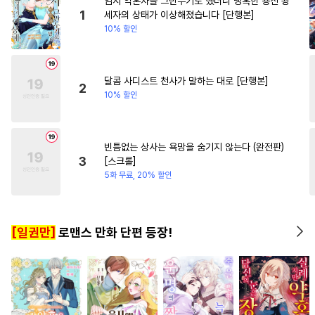
임시 약혼자를 그만두기로 했더니 냉혹한 용신 왕
#
옴니버스
#
미인수
#
로맨스
#
짝사랑
#
영상
1
세자의 상태가 이상해졌습니다 [단행본]
10% 할인
#
능욕공
#
계략수
#
잔망수
#
차원이동물
#
판타지/SF
#
능력공
#
고수위
#
평범수
#
짝사랑공
#
섹스파트너
달콤 사디스트 천사가 말하는 대로 [단행본]
2
10% 할인
#
성인용품
#
조교
#
츤데레공
#
웹툰단행본
#
친구
#
트라우마
#
BDSM
빈틈없는 상사는 욕망을 숨기지 않는다 (완전판)
3
[스크롤]
#
서양풍
#
이세계물
5화 무료, 20% 할인
#
수인수
#
쓰레기수
#
음험공
#
사랑꾼공
[일권만]
로맨스 만화 단편 등장!
#
판타지
#
후방주의
#
OO버스
#
미남공
#
상처수
#
질투
#
동거
#
떡대공
#
또라이공