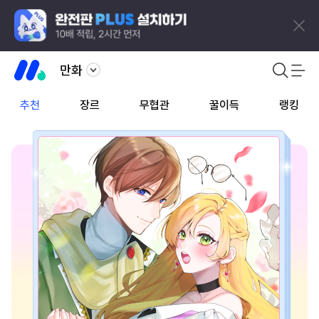
만화
추천
장르
무협관
꿀이득
랭킹