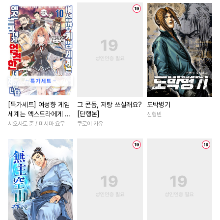
#
첫사랑
#
수인
#
도망수
#
능욕
#
집착남
#
원나잇
#
연예계
#
달달물
#
촉수
#
계략남
#
이세계물
#
다정수
#
민감수
#
귀염수
#
직진녀
#
복수물
#
초딩공
#
짝사랑
#
육아물
#
삼각관계
#
후회남
#
애증관계
#
계약관계
#
재벌남
#
능력녀
#
감금/강제
#
상처공
#
강공
#
계약관계
#
친구>연인
#
굴림수
#
다공일수
#
첫사랑
#
무심남
#
철벽
[특가세트] 여성향 게임
그 콘돔, 저랑 쓰실래요?
도박병기
세계는 엑스트라에게 엄
[단행본]
신형빈
#
오해/착각
#
냉혈공
#
평범녀
#
역사/시대물
격한 세계입니다
시오사토 준 / 미시마 요무
쿠로이 카유
#
회귀물
#
연상연하
#
친구>연인
#
백합/GL
#
첫경험
#
시리어스
#
직진남
#
철벽남
#
예민수
#
드라마
#
침착수
#
애증관계
#
복수
#
헌신수
#
피폐물
#
순진수
#
배틀연애
#
학원/캠퍼스
#
연상수
#
순정공
#
후회수
#
평범녀
#
인외존재
#
소
#
역사/시대물
#
변태
#
연애/결혼
#
우정
#
동거