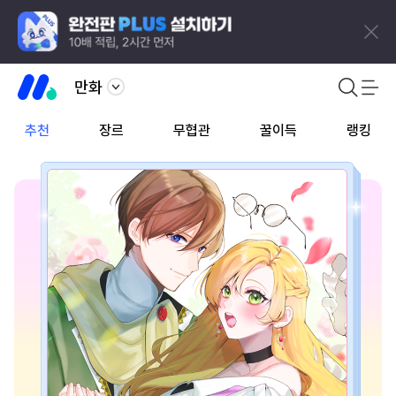
만화
추천
장르
무협관
꿀이득
랭킹