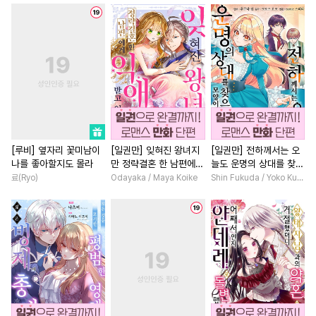
#
연하공
#
다공일수
#
죽음/살인
#
까칠남
#
대형견공
#
감자수
#
일상
#
계약관계
#
소년
#
재벌공
#
짝사랑공
#
소설원작
#
복수
#
냉혈공
#
삼각관계
#
학원/캠퍼스
#
직진녀
#
다정수
#
상처수
#
키작공
#
평범녀
#
원나잇
#
첫사
#
쓰레기공
#
수한정다정공
#
평범녀
#
명문세가
#
군림수
#
후회수
#
아방수
#
친구>연인
#
게임
[루비] 옆자리 꽃미남이
[일권만] 잊혀진 왕녀지
[일권만] 전하께서는 오
나를 좋아할지도 몰라
만 정략결혼 한 남편에게
늘도 운명의 상대를 찾으
#
부부
#
연상공
#
동물
#
능글남
#
상처녀
#
부부
익애받고 있습니다 [단행
신 모양이네요 (웃음) [단
료(Ryo)
Odayaka / Maya Koike
Shin Fukuda / Yoko Kurosu
#
다각관계
#
원나잇
#
배틀연애
#
나이차커플
본]
행본]
#
능글공
#
애증관계
#
로맨스
#
직진남
#
직진
#
미인수
#
주종관계
#
짝사랑
#
환생물
#
조신
#
욕망수
#
고수위
#
절륜공
#
학원/캠퍼스
#
친구
#
조폭공
#
학원/캠퍼스
#
연애/결혼
#
영혼바뀜
#
웹툰단행본
#
초딩공
#
짝사랑
#
복수물
#
능욕