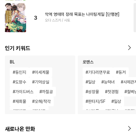
악역 영애의 장래 목표는 나이팅게일 [단행본]
3
오다 스즈카 / 사토
인기 키워드
BL
로맨스
#
동인지
#
이세계물
#
기다리면무료
#
동거
#
도망수
#
기억상실
#
일상
#
능력녀
#
사제관
#
가이드버스
#
까칠공
#
성장물
#
첫경험
#
철벽
#
재회물
#
오해/착각
#
판타지/SF
#
일상
#
떡대공
#
미인공
#
서양풍
#
절륜남
#
후회
#
OO버스
#
직진공
#
철벽녀
#
다각관계
새로나온 만화
#
명랑수
#
능력수
#
상처공
#
인외존재
#
성장물