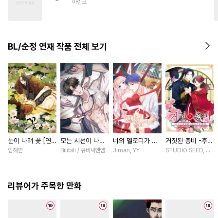
아린코
#
다정공
#
변태
#
자낮수
#
현대물
#
안경수
#
연상수
#
섹스파트너
#
동정공
BL/순정 연재 작품 전체 보기
#
육아물
눈이 나려 꽃 [연
모든 시선이 나에
너의 멜로디가 들
거짓된 총비 -후궁
재]
게 [스크롤]
려 [스크롤]
경비대에 취업했는
임해연
Bilibili / 큐비씨앤엠
Jiman, YY
STUDIO SEED, 우미
데 황제가 집착합
니다- [스크롤]
리뷰어가 주목한 만화