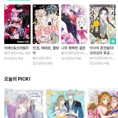
어쌔신&신데렐라
안경, 때때로, 불량
나의 행복한 결혼
약사의 혼잣말(마
아
오마오의 후궁 수
17.8만
나츠노 유조
13.8만
코우사카 리토 / 아기토기 아쿠미
수께끼 풀이수첩)
3.4만
나루키
17.1만
쿠라타 미노지 
6시간마다 무료
12시간마다 무료
12시간마다 무료
12시간마다 무료
오늘의 PICK!