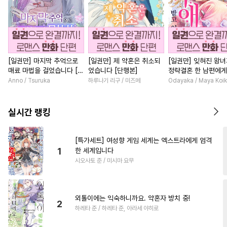
[일권만] 마지막 추억으로
[일권만] 제 약혼은 취소되
[일권만] 잊혀진 왕
매료 마법을 걸었습니다 [단
었습니다 [단행본]
정략결혼 한 남편에게
행본]
받고 있습니다 [단행
Anno / Tsuruka
하루나기 리구 / 미즈메
Odayaka / Maya Koi
실시간 랭킹
[특가세트] 여성향 게임 세계는 엑스트라에게 엄격
1
한 세계입니다
시오사토 준 / 미시마 요무
외톨이에는 익숙하니까요. 약혼자 방치 중!
2
하레타 준 / 하레타 준, 아라세 야히로