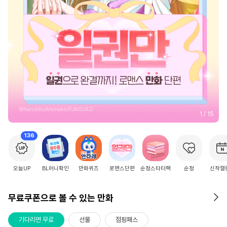
2
/
15
136
오늘UP
BL머니확인
만화퀴즈
로맨스단편
순정스타터팩
순정
신작캘
무료쿠폰으로 볼 수 있는 만화
기다리면 무료
선물
점핑패스