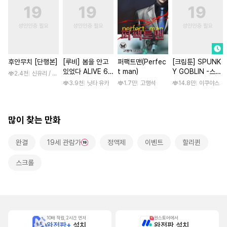
후안무치 [단행본]
[루비] 봄을 안고
퍼팩트맨(Perfec
[크림툰] SPUNK
있었다 ALIVE 6
t man)
Y GOBLIN -스펑
2.4천
신유리 / 진양(陳羊)
부
키 고블린- [스크
3.9천
닛타 유카
1.7만
고행석
14.8만
이쿠야스
롤]
많이 찾는 만화
완결
19세 관람가
정액제
이벤트
할리퀸
스크롤
10배 적립, 2시간 먼저
원스토어에서
완전판+
설치
완전판 설치