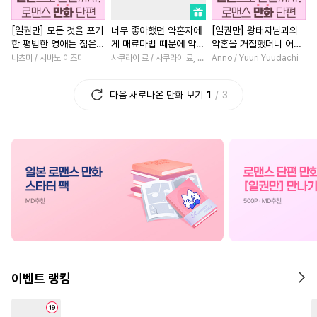
#
후회공
#
얼빠수
#
무심공
#
첫사랑
#
오피스물
[일권만] 모든 것을 포기
너무 좋아했던 약혼자에
[일권만] 왕태자님과의
#
음험공
#
미남수
#
삼각관계
#
현대물
한 평범한 영애는 젊은
게 매료마법 때문에 약혼
약혼을 거절했더니 어째
#
인외존재
#
집착수
#
광공
#
육아물
#
우정
#
할리퀸
빙제의 총애를 받는다
파기당했습니다
서인지 얀데레로 돌변했
나츠미 / 시바노 이즈미
사쿠라이 료 / 사쿠라이 료, 시이나 사에라
Anno / Yuuri Yuudachi
[단행본]
습니다 [단행본]
#
능글수
#
첫사랑
#
귀염수
#
현대물
#
연예계
#
다정
다음 새로나온 만화 보기
1
3
#
순정수
#
능욕공
#
친구>연인
#
다정남
#
후방주의
#
철벽수
#
촉수
#
재벌남
#
재회물
#
무심
#
수인
#
쓰레기수
#
변태공
#
고수위
#
드라마
#
동양
#
짝사랑
#
난폭공
#
헌신공
#
로맨스
#
집착남
#
능력공
#
친구>연인
#
애증관계
#
평범남
#
집착공
#
까칠수
#
개그/코믹
#
연애/결혼
#
배틀연애
#
첫경험
#
선후배
#
후회녀
#
영상
#
수인수
#
존댓말공
#
SM
#
섹스파트너
#
연상연하
이벤트 랭킹
#
소심수
#
인싸공
#
연하수
#
역사/시대물
#
계략남
#
성인용품
#
헌신수
#
연하남
#
친구
#
절륜