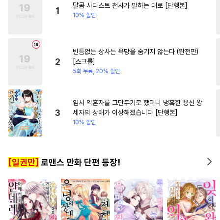
달콤 사디스트 천사가 말하는 대로 [단행본]
#
계약관계
#
오메가버스
#
회귀물
#
힐링물
1
10% 할인
#
강공
#
드라마
#
개그/코믹
#
사제관계
#
연예계
빈틈없는 상사는 욕망을 숨기지 않는다 (완전판)
#
선후배
#
굴림수
2
[스크롤]
#
개아가공
#
달달물
5화 무료, 20% 할인
#
힐링물
#
츤데레공
#
동거
#
서양풍
#
또라이공
임시 약혼자를 그만두기로 했더니 냉혹한 용신 왕
3
세자의 상태가 이상해졌습니다 [단행본]
#
평범공
#
피폐물
#
문란수
10% 할인
#
동정수
#
친구
#
판타지
#
동양풍
#
감금/강제
[일권만]
로맨스 만화 단편 등장!
#
임신수
#
리맨물
#
하드코어
#
페티쉬
#
회귀물
#
혐관
#
질투
#
잔망수
#
유혹수