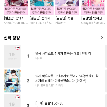
#
옴니버스
#
만화단편
#
소설원작
#
3P
#
츤데레수
[일권만] 왕태자님
[일권만] 전하께서
[일권만] 죽을 뻔
[일권만] 잊혀진
#
단정수
#
벤츠공
과의 약혼을 거절
는 오늘도 운명의
한 늑대가 운명의
왕녀지만 정략결혼
Anno / Yuuri Yuudachi
Shin Fukuda / Yoko Kurosu
카놀라 유
Odayaka / Maya Ko
#
연상연하
#
침착수
했더니 어째서인지
상대를 찾으신 모
짝이 되기까지 [단
한 남편에게 익애
얀데레로 돌변했습
양이네요 (웃음)
행본]
받고 있습니다 [단
#
평범수
#
적극수
#
계략공
니다 [단행본]
[단행본]
행본]
신작 랭킹
#
유혹
#
조교
#
헤테로공
#
장발
#
민감수
#
BDSM
달콤 사디스트 천사가 말하는 대로 [단행본]
1
#
강수
#
능욕
#
역사/시대물
나나이
#
초능력
#
계략수
#
문란공
#
무심수
#
미남공
임시 약혼자를 그만두기로 했더니 냉혹한 용신 왕
#
모럴리스
#
트라우마
2
세자의 상태가 이상해졌습니다 [단행본]
나기 토미오 / 고마 아카리
#
사랑꾼공
#
변태수
#
능욕수
#
순진수
#
대물공
#
예민수
#
떡대수
#
순정공
[비애] 별들의 굿나잇
3