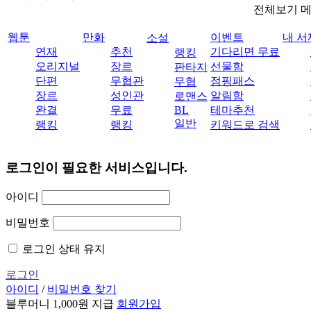
전체보기 
웹툰
만화
이벤트
내 서
소설
연재
추천
기다리면 무료
랭킹
오리지널
장르
선물함
판타지
단편
무협관
점핑패스
무협
장르
성인관
알림함
로맨스
완결
무료
BL
테마추천
일반
랭킹
랭킹
키워드로 검색
로그인이 필요한 서비스입니다.
아이디
비밀번호
로그인 상태 유지
로그인
아이디
/
비밀번호 찾기
블루머니 1,000원 지급
회원가입