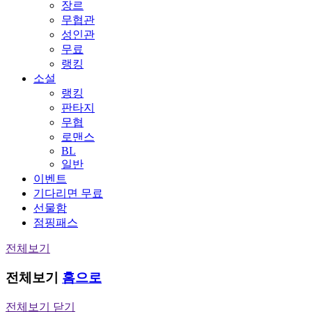
장르
무협관
성인관
무료
랭킹
소설
랭킹
판타지
무협
로맨스
BL
일반
이벤트
기다리면 무료
선물함
점핑패스
전체보기
전체보기
홈으로
전체보기 닫기