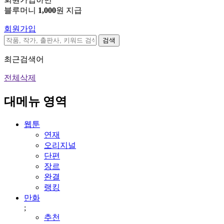
블루머니
1,000
원 지급
회원가입
검색
최근검색어
전체삭제
대메뉴 영역
웹툰
연재
오리지널
단편
장르
완결
랭킹
만화
;
추천