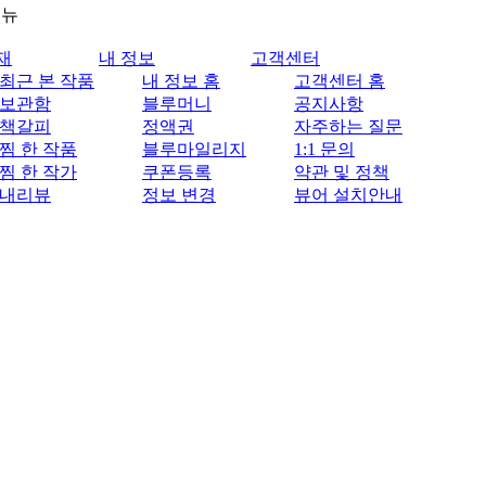
메뉴
재
내 정보
고객센터
최근 본 작품
내 정보 홈
고객센터 홈
보관함
블루머니
공지사항
책갈피
정액권
자주하는 질문
찜 한 작품
블루마일리지
1:1 문의
찜 한 작가
쿠폰등록
약관 및 정책
내리뷰
정보 변경
뷰어 설치안내