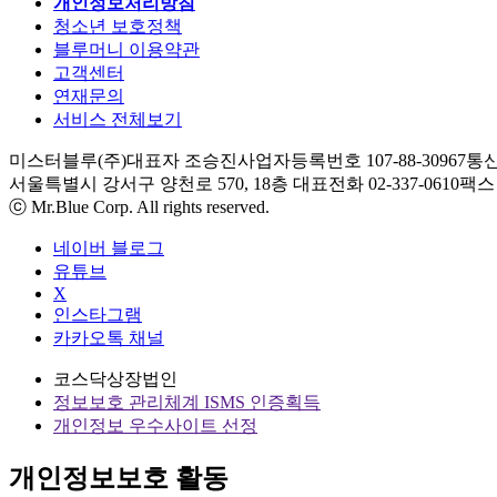
개인정보처리방침
청소년 보호정책
블루머니 이용약관
고객센터
연재문의
서비스 전체보기
미스터블루(주)
대표자 조승진
사업자등록번호 107-88-30967
통신
서울특별시 강서구 양천로 570, 18층
대표전화 02-337-0610
팩스 0
ⓒ Mr.Blue Corp. All rights reserved.
네이버 블로그
유튜브
X
인스타그램
카카오톡 채널
코스닥상장법인
정보보호 관리체계 ISMS 인증획득
개인정보 우수사이트 선정
개인정보보호 활동