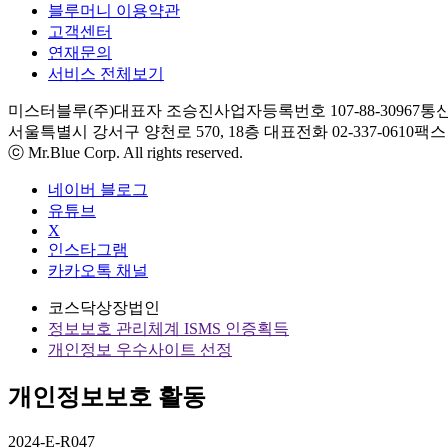
블루머니 이용약관
고객센터
연재문의
서비스 전체보기
미스터블루(주)
대표자 조승진
사업자등록번호 107-88-30967
통신
서울특별시 강서구 양천로 570, 18층
대표전화 02-337-0610
팩스 0
ⓒ Mr.Blue Corp. All rights reserved.
네이버 블로그
유튜브
X
인스타그램
카카오톡 채널
코스닥상장법인
정보보호 관리체계 ISMS 인증획득
개인정보 우수사이트 선정
개인정보보호 활동
2024-E-R047