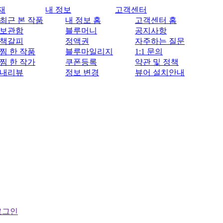
재
내 정보
고객센터
최근 본 작품
내 정보 홈
고객센터 홈
보관함
블루머니
공지사항
책갈피
정액권
자주하는 질문
찜 한 작품
블루마일리지
1:1 문의
찜 한 작가
쿠폰등록
약관 및 정책
내리뷰
정보 변경
뷰어 설치안내
로그인