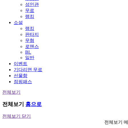
성인관
무료
랭킹
소설
랭킹
판타지
무협
로맨스
BL
일반
이벤트
기다리면 무료
선물함
점핑패스
전체보기
전체보기
홈으로
전체보기 닫기
전체보기 