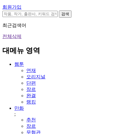
회원가입
검색
최근검색어
전체삭제
대메뉴 영역
웹툰
연재
오리지널
단편
장르
완결
랭킹
만화
;
추천
장르
무협관