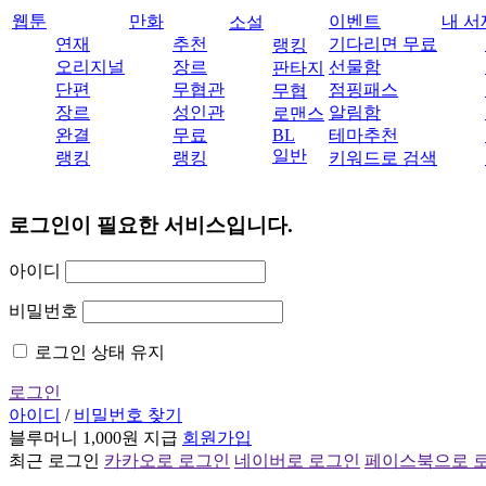
웹툰
만화
이벤트
내 서
소설
연재
추천
기다리면 무료
랭킹
오리지널
장르
선물함
판타지
단편
무협관
점핑패스
무협
장르
성인관
알림함
로맨스
완결
무료
BL
테마추천
일반
랭킹
랭킹
키워드로 검색
로그인이 필요한 서비스입니다.
아이디
비밀번호
로그인 상태 유지
로그인
아이디
/
비밀번호 찾기
블루머니 1,000원 지급
회원가입
최근 로그인
카카오로 로그인
네이버로 로그인
페이스북으로 