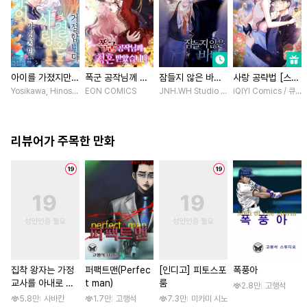
아이를 가졌지만
폭군 공작님께 청
잠들지 않은 바다
사랑 공략법 [스크
사랑 없는 결혼은
혼 받았습니다 [스
[스크롤]
롤]
Yosikawa, Hinoshika tamon / Hinoshika tamon, Tomomi Iwashima
EON COMICS
JNH.WH Studio / Lasso
iQIYI Comics / 큐
거절합니다 [스크
크롤]
롤]
리뷰어가 주목한 만화
집착 왕자는 가정
퍼팩트맨(Perfec
[인디고] 피토스포
폭풍아
교사를 아내로 맞
t man)
룸
2.8만
고행석
이하고 싶다 [스크
5.8만
사바칸
1.7만
고행석
7.3만
미카미 시노