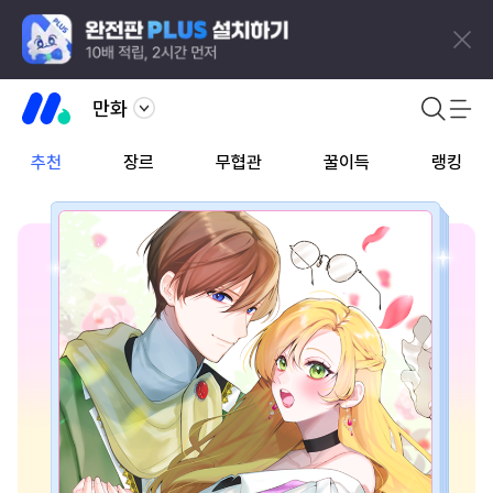
만화
추천
장르
무협관
꿀이득
랭킹