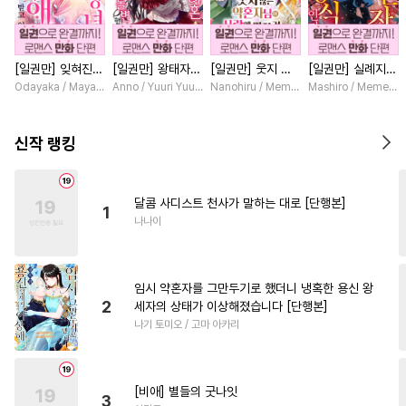
#
피폐물
#
부부
#
도망수
#
회귀물
#
능글공
#
유혹수
[일권만] 잊혀진
[일권만] 왕태자님
[일권만] 웃지 않
[일권만] 실례지만
#
헌신공
#
수인
왕녀지만 정략결혼
과의 약혼을 거절
는 약혼자님이 사
약혼자님, 당신의
Odayaka / Maya Koike
Anno / Yuuri Yuudachi
Nanohiru / Memeko
Mashiro / Memeko
#
수한정다정공
#
헌신수
한 남편에게 익애
했더니 어째서인지
랑에 빠진 건 변장
눈은 장식인가요?
받고 있습니다 [단
얀데레로 돌변했습
한 저인 것 같습니
[단행본]
#
상처수
#
평범공
#
질투
행본]
니다 [단행본]
다 [단행본]
신작 랭킹
#
오메가버스
#
다정공
#
냉혈공
#
친구
#
모럴리스
달콤 사디스트 천사가 말하는 대로 [단행본]
1
#
짝사랑
#
철벽수
나나이
#
다각관계
#
원나잇
#
계략공
#
동물
#
미남수
임시 약혼자를 그만두기로 했더니 냉혹한 용신 왕
#
다정수
#
SM
#
상처공
2
세자의 상태가 이상해졌습니다 [단행본]
나기 토미오 / 고마 아카리
#
귀염수
#
일상
#
삼각관계
#
개그/코믹
#
순진수
#
유혹
#
조교
#
재벌공
#
연상수
[비애] 별들의 굿나잇
3