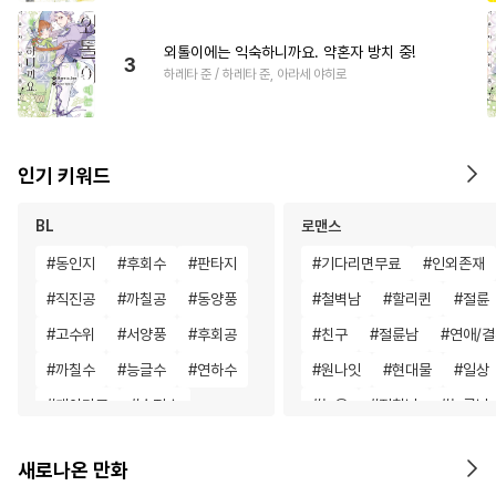
외톨이에는 익숙하니까요. 약혼자 방치 중!
3
하레타 준 / 하레타 준, 아라세 야히로
인기 키워드
BL
로맨스
#
동인지
#
후회수
#
판타지
#
기다리면무료
#
인외존재
#
직진공
#
까칠공
#
동양풍
#
철벽남
#
할리퀸
#
절륜
#
고수위
#
서양풍
#
후회공
#
친구
#
절륜남
#
연애/
#
까칠수
#
능글수
#
연하수
#
원나잇
#
현대물
#
일상
#
개아가공
#
순정수
#
능욕
#
집착남
#
능글남
#
소심수
#
떡대수
#
변태수
#
영상화
#
현대물
#
직진
새로나온 만화
#
연하공
#
기억상실
#
우정
#
일상
#
개그/코믹