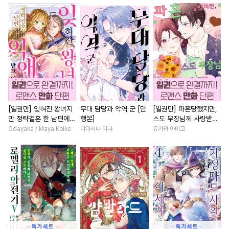
#
대물공
#
친구>연인
#
연예계
#
친구>연인
#
하드코어
#
육아물
#
조신남
#
직진남
#
무심
#
자낮수
#
후방주의
#
역사/시대물
#
동거
#
소
#
동정공
#
OO버스
#
능력녀
#
친구
#
오피스
#
사랑꾼공
#
다공일수
#
성장물
#
짝사랑
#
철벽
#
강공
#
감금/강제
#
능력공
#
다각관계
#
친구>연인
#
민감수
#
욕망수
#
임신수
#
복수
#
상처녀
#
후회녀
[일권만] 잊혀진 왕녀지
무대 담당과 악역 군 [단
[일권만] 파혼당했지만,
만 정략결혼 한 남편에게
행본]
스도 부장님께 사랑받고
#
벤츠공
#
성인용품
#
연애/결혼
#
재벌남
익애받고 있습니다 [단행
있습니다 [단행본]
Odayaka / Maya Koike
야마시나 티나
유카와 아미코
#
쓰레기공
#
변태공
#
직진남
#
까칠남
#
평범
본]
#
난폭공
#
달달물
#
평범녀
#
첫사랑
#
학원/캠퍼스
#
계략수
#
사제관계
#
계략남
#
잔망수
#
키작공
#
조폭공
#
후회남
#
판타지/SF
#
미인수
#
문란공
#
연예계
#
게임
#
환생물
#
배틀연
#
존댓말공
#
페티쉬
#
다정남
#
평범녀
#
육아