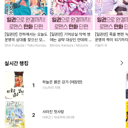
[일권만] 전하께서는 오늘도
[일권만] 기억상실 악역 영
[일권만] 죽을 뻔한 
운명의 상대를 찾으신 모양
애는 공략 대상인 얀데레 의
운명의 짝이 되기까지
이네요 (웃음) [단행본]
붓 오라버니에게서 도망칠
본]
Shin Fukuda / Yoko Kurosu
Minoru Katsura / Mizune
카놀라 유
수가 없다 [단행본]
실시간 랭킹
하늘은 붉은 강가 (애장판)
1
시노하라 치에
사라진 첫사랑
2
아루코 / 히네쿠레 와타루