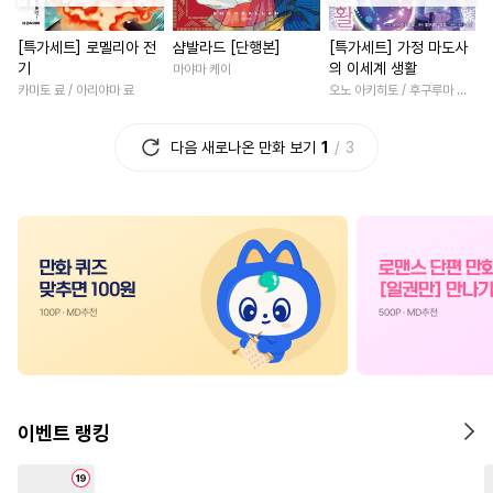
#
동정수
#
군림수
#
적극수
#
재회물
#
짝사랑
[특가세트] 로멜리아 전
샴발라드 [단행본]
[특가세트] 가정 마도사
#
능욕공
#
선후배
#
평범수
#
소설원작
#
동양풍
기
의 이세계 생활
마야마 케이
#
웹툰단행본
#
첫경험
#
섹스파트너
#
영혼바뀜
카미토 료 / 아리야마 료
오노 아키히토 / 후구루마 요우
#
주종관계
#
안경수
#
삼각관계
#
나이차커플
다음 새로나온 만화 보기
1
3
#
문란수
#
초딩공
#
애증관계
#
성장물
#
헤테로공
#
현대물
#
드라마
#
회귀물
#
첫경
#
초능력
#
능력수
#
드라마
#
학원/캠퍼스
#
로맨스
#
애증관계
#
츤데레수
#
부부
#
힐링물
#
순정공
#
절륜공
#
장발
#
학원/캠퍼스
#
다정남
#
명랑수
#
츤데레공
#
계약관계
#
죽음/살인
#
계약관계
#
힐링물
#
로맨스
#
복수물
#
연하
#
배틀연애
#
무심공
#
동거
#
서양풍
#
고수위
이벤트 랭킹
#
감자수
#
얼빠수
#
강수
#
연상연하
#
첫사랑
#
무심수
#
미남공
#
떡대공
#
선후배
#
명문세가