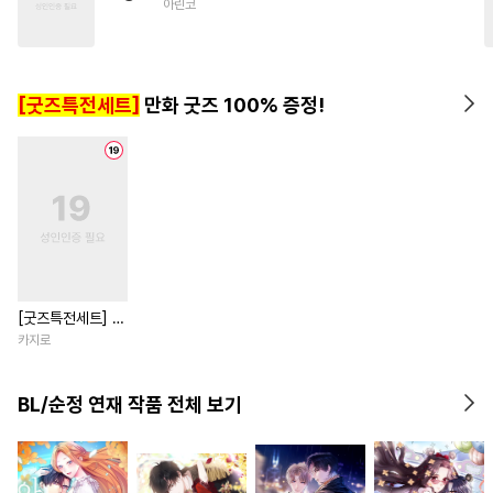
아린코
#
재회물
#
BDSM
#
집착수
#
오해/착각
#
미인공
#
침착수
#
3P
#
집착공
[굿즈특전세트]
만화 굿즈 100% 증정!
[굿즈특전세트] 강
아지과 남자친구
카지로
외전
BL/순정 연재 작품 전체 보기