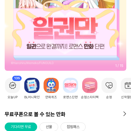
2
/
15
135
오늘UP
BL머니확인
만화퀴즈
로맨스단편
순정스타터팩
순정
신작캘
무료쿠폰으로 볼 수 있는 만화
기다리면 무료
선물
점핑패스