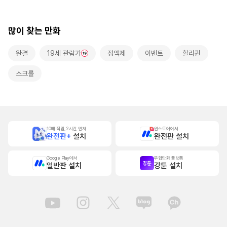
롤]
많이 찾는 만화
완결
19세 관람가
정액제
이벤트
할리퀸
스크롤
10배 적립, 2시간 먼저
원스토어에서
완전판+
설치
완전판 설치
Google Play에서
무협만화 플랫폼
일반판 설치
강툰 설치