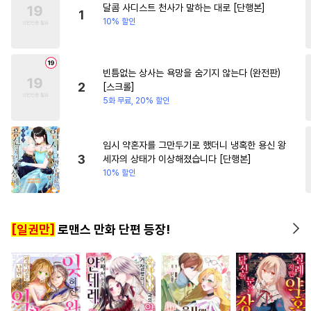
달콤 사디스트 천사가 말하는 대로 [단행본]
#
가이드버스
#
광공
1
10% 할인
#
역사/시대물
#
촉수
#
단정수
#
연상공
빈틈없는 상사는 욕망을 숨기지 않는다 (완전판)
#
연상연하
#
섹스파트너
2
[스크롤]
#
음험공
#
이세계물
5화 무료, 20% 할인
#
소설원작
#
혐관
#
수인수
#
대형견공
#
첫사랑
임시 약혼자를 그만두기로 했더니 냉혹한 용신 왕
3
세자의 상태가 이상해졌습니다 [단행본]
#
예민수
#
만화단편
10% 할인
#
인싸공
#
사제관계
#
아방수
#
굴림수
#
능욕
[일권만]
로맨스 만화 단편 등장!
#
쓰레기수
#
짝사랑공
#
트라우마
#
능욕수
#
변태
#
인외존재
#
또라이공
#
리맨물
#
옴니버스