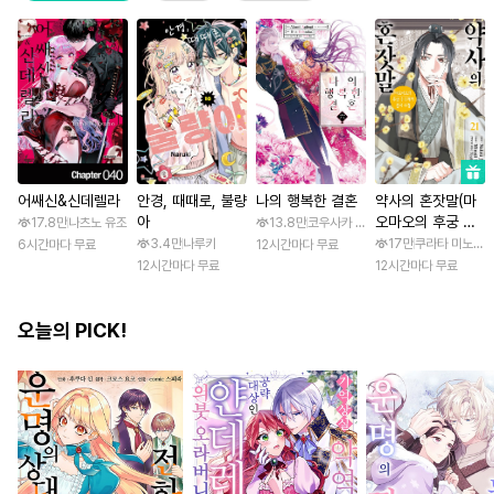
어쌔신&신데렐라
안경, 때때로, 불량
나의 행복한 결혼
약사의 혼잣말(마
아
오마오의 후궁 수
17.8만
나츠노 유조
13.8만
코우사카 리토 / 아기토기 아쿠미
수께끼 풀이수첩)
3.4만
나루키
17만
쿠라타 미노지 /
6시간마다 무료
12시간마다 무료
12시간마다 무료
12시간마다 무료
오늘의 PICK!