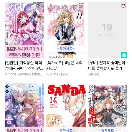
#
감자수
#
초능력
#
사제관계
#
평범녀
#
주종관계
#
후회공
#
선후배
#
인외존재
#
재벌공
#
능글수
#
명문세가
#
드라마
#
OO버스
#
개그/코믹
#
평범남
#
친구
#
현대물
#
문란수
#
연예계
#
집착남
#
고수위
#
환생
#
오메가버스
#
현대물
#
재벌남
#
조신남
#
능력
#
고수위
#
단정수
#
까칠남
#
애증관계
[일권만] 기억상실 악역
[특가세트] 4월은 너의
[루비] 옆자리 꽃미남이
영애는 공략 대상인 얀데
거짓말
나를 좋아할지도 몰라
#
쓰레기공
#
존댓말공
#
첫사랑
#
짝사랑
#
동양
레 의붓 오라버니에게서
Minoru Katsura / Mizune
아라카와 나오시
료(Ryo)
#
도망수
#
동정공
#
상처수
#
후회녀
#
절륜
#
배틀연
도망칠 수가 없다 [단행
본]
#
후방주의
#
트라우마
#
로맨스
#
후회남
#
영상
#
감금/강제
#
일상
#
첫사랑
#
능욕
#
부부
#
원나잇
#
강수
#
사제관계
#
철벽수
#
계략남
#
친구>연인
#
인외존재
#
3P
#
연하공
#
로맨스
#
다정남
#
벤츠공
#
평범수
#
무심수
#
개그/코믹
#
나이차커플