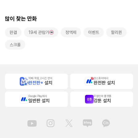
본]
많이 찾는 만화
완결
19세 관람가
정액제
이벤트
할리퀸
스크롤
10배 적립, 2시간 먼저
원스토어에서
완전판+
설치
완전판 설치
Google Play에서
무협만화 플랫폼
일반판 설치
강툰 설치