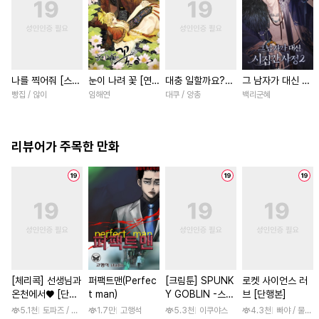
나를 찍어줘 [스크
눈이 나려 꽃 [연
대충 일할까요?
그 남자가 대신 시
롤]
재]
[스크롤]
집간 사정 [스크
빵집 / 않이
임해연
대쿠 / 양총
백리군혜
롤]
리뷰어가 주목한 만화
[체리콕] 선생님과
퍼팩트맨(Perfec
[크림툰] SPUNK
로켓 사이언스 러
온천에서♥ [단행
t man)
Y GOBLIN -스펑
브 [단행본]
본]
키 고블린- [단행
5.1천
토파즈 / 아오바 후미노리
1.7만
고행석
5.3천
이쿠야스
4.3천
빠야 / 물컹,