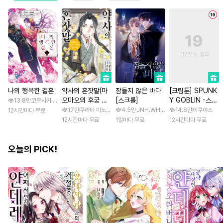
나의 행복한 결혼
약사의 혼잣말(마
잠들지 않은 바다
[크림툰] SPUNK
오마오의 후궁 수
[스크롤]
Y GOBLIN -스펑
13.8만
코우사카 리토 / 아기토기 아쿠미
수께끼 풀이수첩)
키 고블린- [스크
17만
쿠라타 미노지 / 휴우가 나츠
4.5만
JNH.WH Studio / Lasso
14.8만
이쿠야스
12시간마다 무료
롤]
12시간마다 무료
1일마다 무료
12시간마다 무료
오늘의 PICK!