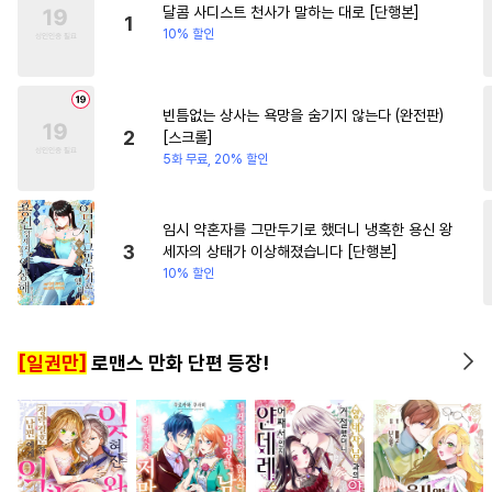
달콤 사디스트 천사가 말하는 대로 [단행본]
#
얼빠수
#
미인공
#
판타지/SF
#
삼각관계
1
10% 할인
#
또라이공
#
귀염수
#
다정남
#
유혹수
#
섹스파트너
빈틈없는 상사는 욕망을 숨기지 않는다 (완전판)
#
동물
#
츤데레공
#
문란공
2
[스크롤]
#
까칠수
#
BDSM
5화 무료, 20% 할인
#
헤테로공
#
변태
#
헌신수
#
조폭공
#
모럴리스
임시 약혼자를 그만두기로 했더니 냉혹한 용신 왕
3
세자의 상태가 이상해졌습니다 [단행본]
#
명랑수
#
능욕수
10% 할인
#
애증관계
#
인싸공
#
초딩공
#
삼각관계
#
SM
[일권만]
로맨스 만화 단편 등장!
#
유혹
#
변태공
#
능욕공
#
미남공
#
욕망수
#
미인수
#
능력공
#
질투
#
촉수
#
판타지
#
자낮수
#
장발