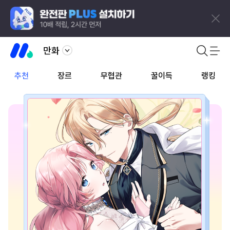
만화
추천
장르
무협관
꿀이득
랭킹