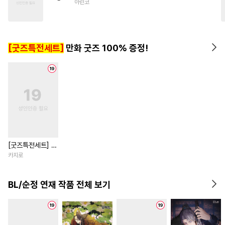
아린코
#
다정공
#
가이드버스
#
능글공
#
까칠공
#
피폐물
#
상처공
[굿즈특전세트]
만화 굿즈 100% 증정!
[굿즈특전세트] 강
아지과 남자친구
카지로
외전
BL/순정 연재 작품 전체 보기