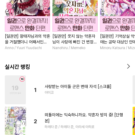
[일권만] 왕태자님과의 약혼
[일권만] 웃지 않는 약혼자
[일권만] 기억상실 악
을 거절했더니 어째서인지
님이 사랑에 빠진 건 변장한
애는 공략 대상인 얀
얀데레로 돌변했습니다 [단
저인 것 같습니다 [단행본]
붓 오라버니에게서 
Anno / Yuuri Yuudachi
Nanohiru / Memeko
Minoru Katsura / Mi
행본]
수가 없다 [단행본]
실시간 랭킹
사랑받는 아이돌 군은 변태 자석 [스크롤]
1
야이코
외톨이에는 익숙하니까요. 약혼자 방치 중! [단행
2
본]
하레타 준 / 하레타 준, 아라세 야히로