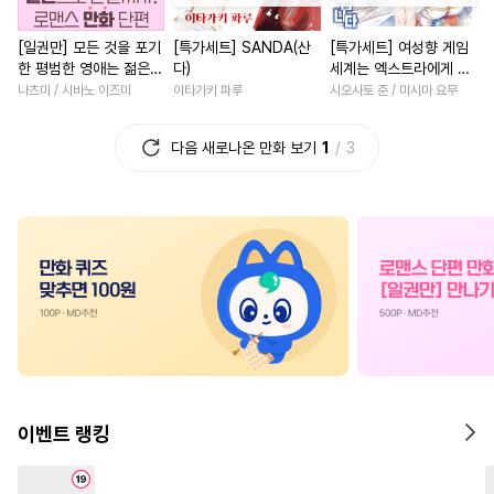
#
수인
#
음험공
#
다각관계
#
상처녀
#
회귀물
#
게임
[일권만] 모든 것을 포기
[특가세트] SANDA(산
[특가세트] 여성향 게임
#
순진수
#
힐링물
#
연예계
#
학원/캠퍼스
한 평범한 영애는 젊은
다)
세계는 엑스트라에게 엄
#
학원/캠퍼스
#
순정수
#
연애/결혼
#
동거
빙제의 총애를 받는다
격한 세계입니다
나츠미 / 시바노 이즈미
이타가키 파루
시오사토 준 / 미시마 요무
[단행본]
#
짝사랑공
#
잔망수
#
섹스파트너
#
할리퀸
다음 새로나온 만화 보기
1
3
#
기억상실
#
오해/착각
#
일상
#
직진남
#
연애/
#
대형견공
#
성인용품
#
계약관계
#
소설원작
#
계략수
#
임신수
#
선후배
#
역사/시대물
#
연하남
#
연하수
#
개아가공
#
성장물
#
죽음/살인
#
연상연하
#
역사/시대물
#
첫경험
#
복수물
#
일상
#
쓰레기수
#
친구>연인
#
재회물
#
친구
#
우정
#
친구
#
이세계물
#
능욕
#
첫사랑
#
연상연하
#
짝사랑
#
다공일수
#
평범녀
#
현대물
#
성장
이벤트 랭킹
#
대물공
#
강공
#
동양풍
#
철벽녀
#
직진남
#
광공
#
옴니버스
#
회귀물
#
다각관계
#
육아물