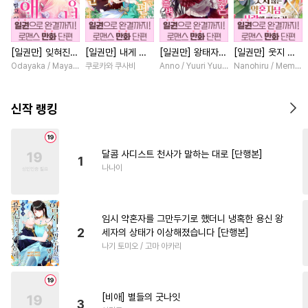
#
무심공
#
떡대공
#
계략공
#
침착수
#
군림수
#
순정공
[일권만] 잊혀진
[일권만] 내게 간
[일권만] 왕태자님
[일권만] 웃지 않
#
달달물
#
하드코어
왕녀지만 정략결혼
섭하지 않겠다던
과의 약혼을 거절
는 약혼자님이 사
Odayaka / Maya Koike
쿠로카와 쿠사비
Anno / Yuuri Yuudachi
Nanohiru / Memek
#
원나잇
#
미남수
#
굴림수
한 남편에게 익애
냉정한 남편이 어
했더니 어째서인지
랑에 빠진 건 변장
받고 있습니다 [단
째선지 저만 바라
얀데레로 돌변했습
한 저인 것 같습니
#
혐관
#
동거
#
드라마
행본]
봅니다 [단행본]
니다 [단행본]
다 [단행본]
신작 랭킹
#
냉혈공
#
절륜공
#
만화단편
#
직진공
달콤 사디스트 천사가 말하는 대로 [단행본]
1
#
배틀연애
#
계약관계
나나이
#
집착공
#
다정수
#
육아물
#
수한정다정공
#
연상수
임시 약혼자를 그만두기로 했더니 냉혹한 용신 왕
#
연상공
#
재회물
#
집착수
2
세자의 상태가 이상해졌습니다 [단행본]
나기 토미오 / 고마 아카리
#
민감수
#
아방수
#
능력수
#
변태수
#
평범공
#
예민수
#
후회수
#
키작공
#
리맨물
[비애] 별들의 굿나잇
3