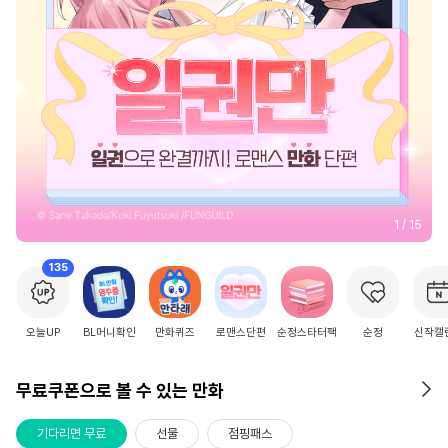
2
/
15
135
오늘UP
BL머니확인
만화퀴즈
로맨스단편
순정스타터팩
순정
신작캘
무료쿠폰으로 볼 수 있는 만화
기다리면 무료
선물
점핑패스