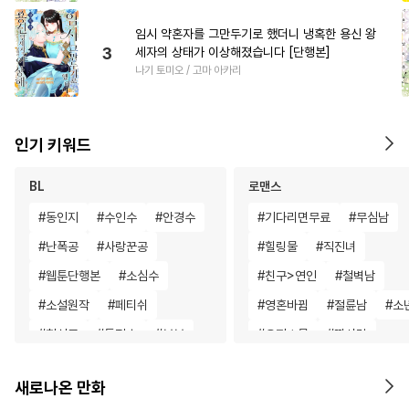
임시 약혼자를 그만두기로 했더니 냉혹한 용신 왕
3
세자의 상태가 이상해졌습니다 [단행본]
나기 토미오 / 고마 아카리
인기 키워드
BL
로맨스
#
동인지
#
수인수
#
안경수
#
기다리면무료
#
무심남
#
난폭공
#
사랑꾼공
#
힐링물
#
직진녀
#
웹툰단행본
#
소심수
#
친구>연인
#
철벽남
#
소설원작
#
페티쉬
#
영혼바뀜
#
절륜남
#
소
#
헌신공
#
동정수
#
부부
#
오피스물
#
짝사랑
#
적극수
#
서양풍
#
첫경험
#
능글남
#
서양풍
새로나온 만화
#
츤데레수
#
조교
#
떡대수
#
학원/캠퍼스
#
복수