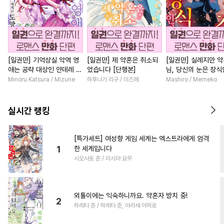
[일권만] 기억상실 악역 영
[일권만] 제 약혼은 취소되
[일권만] 실례지만 
애는 공략 대상인 얀데레 의
었습니다 [단행본]
님, 당신의 눈은 장
붓 오라버니에게서 도망칠
요? [단행본]
Minoru Katsura / Mizune
하루나기 리구 / 미즈메
Mashiro / Memeko
수가 없다 [단행본]
실시간 랭킹
[특가세트] 여성향 게임 세계는 엑스트라에게 엄격
1
한 세계입니다
시오사토 준 / 미시마 요무
외톨이에는 익숙하니까요. 약혼자 방치 중!
2
하레타 준 / 하레타 준, 아라세 야히로