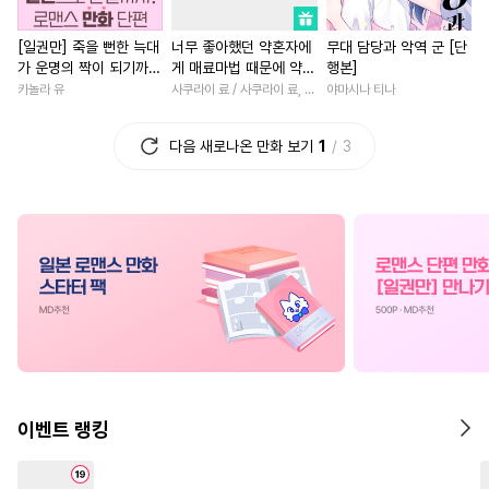
#
주종관계
#
역사/시대물
#
첫사랑
#
소설원작
#
능
[일권만] 죽을 뻔한 늑대
너무 좋아했던 약혼자에
무대 담당과 악역 군 [단
#
능욕공
#
인외존재
#
연하남
#
고수위
가 운명의 짝이 되기까지
게 매료마법 때문에 약혼
행본]
#
능력공
#
미남수
#
유혹
#
계약관계
#
로맨스
[단행본]
파기당했습니다
카놀라 유
사쿠라이 료 / 사쿠라이 료, 시이나 사에라
야마시나 티나
#
재벌공
#
동양풍
#
계략공
#
철벽남
#
일상
#
조신남
다음 새로나온 만화 보기
1
3
#
초딩공
#
가이드버스
#
학원/캠퍼스
#
게임
#
동
#
현대물
#
상처수
#
문란수
#
철벽녀
#
친구>연인
#
헌신수
#
쓰레기공
#
할리퀸
#
직진남
#
민감수
#
조폭공
#
욕망수
#
인외존재
#
삼각관계
#
친구>연인
#
벤츠공
#
영혼바뀜
#
능글남
#
일
#
광공
#
집착공
#
페티쉬
#
부부
#
친구>연인
#
BDSM
#
미남공
#
무심공
#
오피스물
#
재회물
#
연예계
#
짝사랑공
#
학원/캠퍼스
#
서양풍
이벤트 랭킹
#
존댓말공
#
다각관계
#
연상연하
#
선후배
#
미인수
#
명랑수
#
예민수
#
원나잇
#
첫경험
#
현대