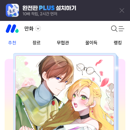
만화
추천
장르
무협관
꿀이득
랭킹