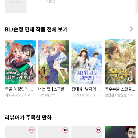
아린코
#
이세계물
#
능력수
#
츤데레공
#
일상
#
능욕
#
난폭공
BL/순정 연재 작품 전체 보기
죽을 예정인데 남
너는 펫 [스크롤]
침대 위 남자와 결
옥수수밭 스캔들
편이 너무 귀여워
혼했다 [스크롤]
[스크롤]
치토세 시키 / 사와노 이즈미
Jiman, YY
EON COMICS
왕원검 / 왕원검, 와와
서 곤란해! [스크
롤]
리뷰어가 주목한 만화