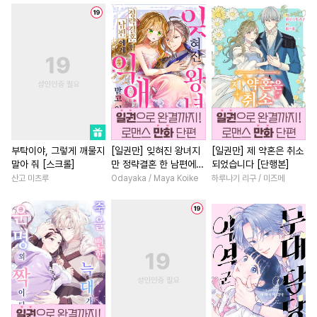
#
성인용품
#
오메가버스
#
짝사랑
#
친구
#
육아물
#
드라마
#
능글공
#
순정수
#
평범녀
#
연애/결혼
#
하드코어
#
순진수
#
명문세가
#
환생물
#
감금/강제
#
장발
#
힐링물
#
회귀물
#
성장물
#
다정
#
트라우마
#
육아물
#
친구
#
무심남
#
드라마
#
배틀연애
#
사랑꾼공
#
짝사랑
#
절륜남
#
연예
#
선후배
#
상처공
#
판타지/SF
#
다정남
부탁이야, 그렇게 깨물지
[일권만] 잊혀진 왕녀지
[일권만] 제 약혼은 취소
말아 줘 [스크롤]
만 정략결혼 한 남편에게
되었습니다 [단행본]
#
만화단편
#
군림수
#
섹스파트너
#
죽음/살인
익애받고 있습니다 [단행
산고 미츠루
Odayaka / Maya Koike
하루나기 리구 / 미즈메
#
유혹수
#
초능력
#
계략수
#
개그/코믹
#
현대물
본]
#
인싸공
#
수인수
#
적극수
#
첫사랑
#
영상화
#
복수
#
아방수
#
강수
#
동거
#
역사/시대물
#
직진남
#
부부
#
수인
#
개아가공
#
복수물
#
성장물
#
직진
#
다정수
#
첫경험
#
재벌남
#
후회녀
#
능력
#
다공일수
#
연상연하
#
절륜
#
후회남
#
평범녀