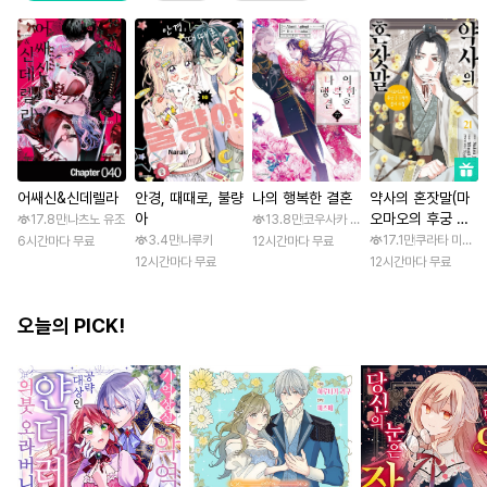
어쌔신&신데렐라
안경, 때때로, 불량
나의 행복한 결혼
약사의 혼잣말(마
아
오마오의 후궁 수
17.8만
나츠노 유조
13.8만
코우사카 리토 / 아기토기 아쿠미
수께끼 풀이수첩)
3.4만
나루키
17.1만
쿠라타 미노지 
6시간마다 무료
12시간마다 무료
12시간마다 무료
12시간마다 무료
오늘의 PICK!