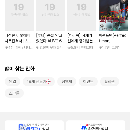
다정한 이웃에게
[루비] 봄을 안고
[체리콕] 사제가
퍼팩트맨(Perfec
사로잡혀서 [스크
있었다 ALIVE 6
신에게 총애받는
t man)
롤]
부
이야기 [단행본]
4천
데에 / 나나하라 미사
3.9천
닛타 유카
5.8만
엔타코타
1.7만
고행석
많이 찾는 만화
완결
19세 관람가
정액제
이벤트
할리퀸
스크롤
10배 적립, 2시간 먼저
원스토어에서
완전판+
설치
완전판 설치