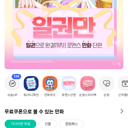
2
/
15
136
오늘UP
BL머니확인
만화퀴즈
로맨스단편
순정스타터팩
순정
신작캘
무료쿠폰으로 볼 수 있는 만화
기다리면 무료
선물
점핑패스