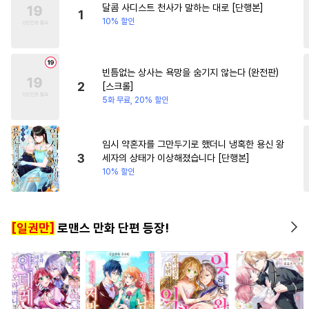
달콤 사디스트 천사가 말하는 대로 [단행본]
#
변태수
#
개그/코믹
#
계략남
1
10% 할인
#
음험공
#
철벽수
#
또라이공
#
오해/착각
빈틈없는 상사는 욕망을 숨기지 않는다 (완전판)
#
집착수
#
순정공
#
능글수
2
[스크롤]
#
헌신공
#
떡대공
#
변태공
5화 무료, 20% 할인
#
회귀물
#
짝사랑
#
고수위
#
달달물
#
연상수
임시 약혼자를 그만두기로 했더니 냉혹한 용신 왕
3
세자의 상태가 이상해졌습니다 [단행본]
#
쓰레기수
#
첫사랑
10% 할인
#
섹스파트너
#
계약관계
#
대형견공
#
문란공
[일권만]
로맨스 만화 단편 등장!
#
안경수
#
대물공
#
혐관
#
연하수
#
굴림수
#
3P
#
삼각관계
#
OO버스
#
동정공
#
옴니버스