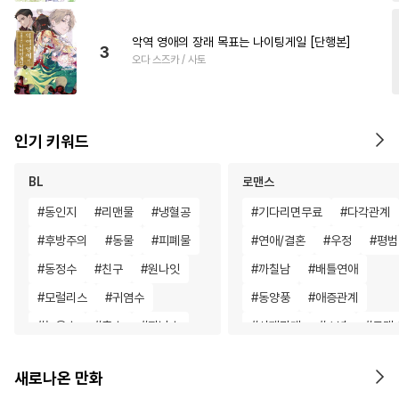
악역 영애의 장래 목표는 나이팅게일 [단행본]
3
오다 스즈카 / 사토
인기 키워드
BL
로맨스
#
동인지
#
리맨물
#
냉혈공
#
기다리면무료
#
다각관계
#
후방주의
#
동물
#
피폐물
#
연애/결혼
#
우정
#
평범
#
동정수
#
친구
#
원나잇
#
까칠남
#
배틀연애
#
모럴리스
#
귀염수
#
동양풍
#
애증관계
#
능욕수
#
촉수
#
자낮수
#
사제관계
#
소년
#
로맨
#
무심수
#
감자수
#
잔망수
#
힐링물
#
상처녀
새로나온 만화
#
애증관계
#
헤테로공
#
나이차커플
#
집착남