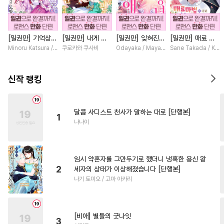
#
소심수
#
조교
#
변태
#
키작공
#
절륜공
#
까칠수
[일권만] 기억상실
[일권만] 내게 간
[일권만] 잊혀진
[일권만] 매료 마
#
수한정다정공
#
연상공
악역 영애는 공략
섭하지 않겠다던
왕녀지만 정략결혼
법에 걸린 척했더
Minoru Katsura / Mizune
쿠로카와 쿠사비
Odayaka / Maya Koike
Sane Takada / Koki
#
웹툰단행본
#
까칠공
대상인 얀데레 의
냉정한 남편이 어
한 남편에게 익애
니 냉담했던 약혼
붓 오라버니에게서
째선지 저만 바라
받고 있습니다 [단
자가 맹목적인 사
#
사제관계
#
단정수
도망칠 수가 없다
봅니다 [단행본]
행본]
랑꾼이 되었습니다
신작 랭킹
[단행본]
[단행본]
#
도망수
#
후회공
#
소설원작
#
연하공
달콤 사디스트 천사가 말하는 대로 [단행본]
1
#
학원/캠퍼스
#
임신수
나나이
#
떡대수
#
SM
#
질투
#
침착수
#
후회수
#
평범수
임시 약혼자를 그만두기로 했더니 냉혹한 용신 왕
#
기억상실
#
강공
#
미인공
2
세자의 상태가 이상해졌습니다 [단행본]
나기 토미오 / 고마 아카리
#
츤데레수
#
재회물
#
얼빠수
#
판타지
#
평범공
#
서양풍
#
다정공
#
직진공
[비애] 별들의 굿나잇
3