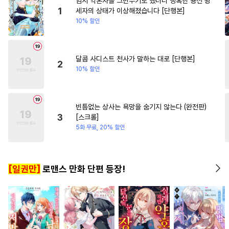
임시 약혼자를 그만두기로 했더니 냉혹한 용신 왕
#
장발
#
육아물
#
재회물
#
역사/시대물
#
무심남
1
세자의 상태가 이상해졌습니다 [단행본]
10% 할인
#
동정공
#
연상연하
#
미인공
#
개그/코믹
#
촉수
#
귀염수
#
가이드버스
달콤 사디스트 천사가 말하는 대로 [단행본]
2
10% 할인
#
계략공
#
능욕공
#
음험공
#
대물공
#
아방수
#
상처수
#
잔망수
#
감금/강제
빈틈없는 상사는 욕망을 숨기지 않는다 (완전판)
3
[스크롤]
#
냉혈공
#
순진수
5화 무료, 20% 할인
#
성인용품
#
존댓말공
#
인싸공
#
사랑꾼공
[일권만]
로맨스 만화 단편 등장!
#
친구>연인
#
츤데레수
#
계약관계
#
혐관
#
돔섭버스
#
철벽수
#
다공일수
#
개아가공