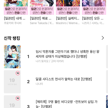
#
상처공
#
미남수
#
만화단편
#
능욕
#
SM
[일권만] 내게 간
[일권만] 매료 마
[일권만] 실례지만
[일권만] 모든 것
#
다각관계
#
연하공
섭하지 않겠다던
법에 걸린 척했더
약혼자님, 당신의
을 포기한 평범한
쿠로카와 쿠사비
Sane Takada / Koki Fuyutsuki
Mashiro / Memeko
나츠미 / 시바노 이즈미
#
이세계물
#
군림수
냉정한 남편이 어
니 냉담했던 약혼
눈은 장식인가요?
영애는 젊은 빙제
째선지 저만 바라
자가 맹목적인 사
[단행본]
의 총애를 받는다
#
무심공
#
사제관계
봅니다 [단행본]
랑꾼이 되었습니다
[단행본]
신작 랭킹
[단행본]
#
순정수
#
옴니버스
#
원나잇
#
주종관계
임시 약혼자를 그만두기로 했더니 냉혹한 용신 왕
1
세자의 상태가 이상해졌습니다 [단행본]
#
능글공
#
소설원작
나기 토미오 / 고마 아카리
#
쓰레기수
#
계략수
#
난폭공
#
연상공
달콤 사디스트 천사가 말하는 대로 [단행본]
#
웹툰단행본
#
헤테로공
2
나나이
#
감자수
#
단정수
#
문란수
#
강공
#
무심수
#
떡대공
[체리콕] 구멍 뚫린 비디오방 -컨트보이 삽입 가
#
질투
#
친구
#
서양풍
3
능- [단행본]