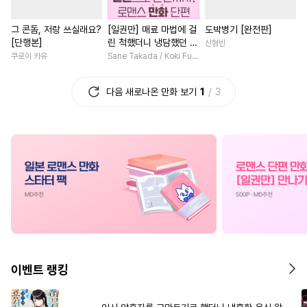
#
광공
#
또라이공
#
동양풍
#
애증관계
#
회귀물
그 콘돔, 저랑 쓰실래요?
[일권만] 매료 마법에 걸
도박병기 [완전판]
#
첫경험
#
츤데레공
#
능글남
#
선후배
#
동양
[단행본]
린 척했더니 냉담했던 약
신형빈
#
떡대수
#
조폭공
#
연상연하
#
죽음/살인
혼자가 맹목적인 사랑꾼
쿠로이 카유
Sane Takada / Koki Fuyutsuki
이 되었습니다 [단행본]
#
대형견공
#
임신수
#
짝사랑
#
평범녀
#
일상
다음 새로나온 만화 보기
1
3
#
동정수
#
헌신공
#
일상
#
짝사랑
#
육아물
#
재회
#
하드코어
#
집착공
#
서양풍
#
직진남
#
성장
#
굴림수
#
수인
#
연상수
#
친구
#
부부
#
섹스파트
#
시리어스
#
애증관계
#
연예계
#
친구>연인
#
리맨물
#
절륜공
#
도망수
#
철벽녀
#
우정
#
현대물
#
후회공
#
힐링물
#
초능력
#
사제관계
#
평범녀
#
3P
#
페티쉬
#
판타지
#
다각관계
#
게임
#
초딩공
#
미남공
#
후회수
#
이세계물
#
계략남
이벤트 랭킹
#
예민수
#
평범수
#
명랑수
#
재벌남
#
복수
#
인외존
#
얼빠수
#
자낮수
#
욕망수
#
할리퀸
#
다정남
#
직진