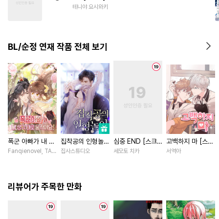
#
역사/시대물
#
강수
테니야 요시와키
#
소심수
#
부부
#
배틀연애
#
트라우마
BL/순정 연재 작품 전체 보기
폭군 아빠가 내 생
집착공의 인형놀이
심중 END [스크
고백하지 마 [스크
각대로 움직여요
[스크롤]
롤]
롤]
Fanqienovel, TAG.U / Fuyuaner
집사스튜디오
세모토 치카
서역아
[스크롤]
리뷰어가 주목한 만화