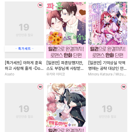
#
수한정다정공
#
삼각관계
#
학원/캠퍼스
#
학원/캠퍼스
#
오해/착각
#
짝사랑공
#
절륜남
#
영상화
#
초능
#
유혹수
#
연예계
#
오피스물
#
로맨스
#
OO버스
#
오메가버스
#
드라마
#
명문세가
#
절
#
변태수
#
섹스파트너
#
로맨스
#
원나잇
#
일상
#
순정공
#
인외존재
#
첫경험
#
친구>연인
#
연하수
#
까칠수
#
달달물
#
소년
#
소설원작
#
성장
[특가세트] 야하게 훈육
[일권만] 파혼당했지만,
[일권만] 기억상실 악역
하고 사랑해 줄게 -Dom
스도 부장님께 사랑받고
영애는 공략 대상인 얀데
#
첫사랑
#
모럴리스
#
판타지/SF
#
첫사랑
／Sub 유니버스-
있습니다 [단행본]
레 의붓 오라버니에게서
Asato
유카와 아미코
Minoru Katsura / Mizune
#
능글수
#
평범공
#
다정수
#
환생물
#
직진남
#
연하
도망칠 수가 없다 [단행
본]
#
현대물
#
피폐물
#
키작공
#
차원이동물
#
배틀연애
#
다정공
#
동거
#
기억상실
#
동거
#
현대물
#
철벽남
#
직진공
#
변태
#
선후배
#
힐링물
#
개그/코믹
#
안경수
#
미인수
#
능력공
#
삼각관계
#
다정남
#
동물
#
능욕수
#
후방주의
#
첫사랑
#
복수물