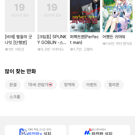
[비애] 별들의 굿
[크림툰] SPUNK
퍼팩트맨(Perfec
어쨌든 귀여워
나잇 [단행본]
Y GOBLIN -스펑
t man)
1.6만
하타 켄지로
키 고블린- [단행
1천
아린코
5.3천
이쿠야스
1.7만
고행석
본]
많이 찾는 만화
완결
19세 관람가
정액제
이벤트
할리퀸
스크롤
10배 적립, 2시간 먼저
원스토어에서
완전판+
설치
완전판 설치