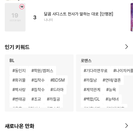
달콤 사디스트 천사가 말하는 대로 [단행본]
3
나나이
인기 키워드
BL
로맨스
#
동인지
#
학원/캠퍼스
#
기다리면무료
#
나이차커
#
회귀물
#
집착수
#
BDSM
#
까칠남
#
연애/결혼
#
짝사랑
#
침착수
#
드라마
#
계약관계
#
능욕
#
변태공
#
조교
#
까칠공
#
백합/GL
#
능력녀
#
유혹
#
헌신수
#
고수위
#
영혼바뀜
#
연애/결혼
#
수인수
#
재벌공
#
적극수
#
집착남
#
고수위
#
친구
새로나온 만화
#
능력수
#
민감수
#
벤츠공
#
상처녀
#
후회남
#
후회