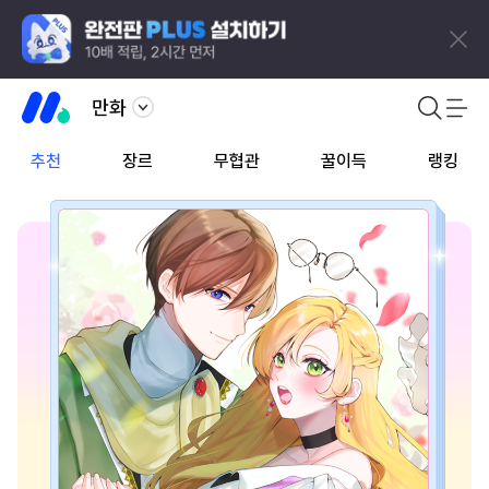
만화
추천
장르
무협관
꿀이득
랭킹