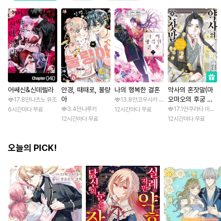
어쌔신&신데렐라
안경, 때때로, 불량
나의 행복한 결혼
약사의 혼잣말(마
아
오마오의 후궁 수
17.8만
나츠노 유조
13.8만
코우사카 리토 / 아기토기 아쿠미
수께끼 풀이수첩)
3.4만
나루키
17.1만
쿠라타 미노지 
6시간마다 무료
12시간마다 무료
12시간마다 무료
12시간마다 무료
오늘의 PICK!