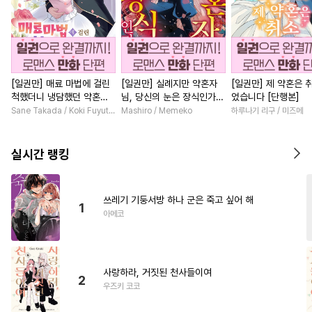
[일권만] 매료 마법에 걸린
[일권만] 실례지만 약혼자
[일권만] 제 약혼은 
척했더니 냉담했던 약혼자
님, 당신의 눈은 장식인가
었습니다 [단행본]
가 맹목적인 사랑꾼이 되었
요? [단행본]
Sane Takada / Koki Fuyutsuki
Mashiro / Memeko
하루나기 리구 / 미즈메
습니다 [단행본]
실시간 랭킹
쓰레기 기둥서방 하나 군은 죽고 싶어 해
1
아메코
사랑하라, 거짓된 천사들이여
2
우즈키 코코