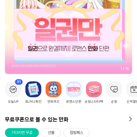
2
/
15
31
오늘UP
BL머니확인
만화퀴즈
로맨스단편
순정스타터팩
순정
신작캘
무료쿠폰으로 볼 수 있는 만화
기다리면 무료
선물
점핑패스