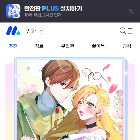
만화
추천
장르
무협관
꿀이득
랭킹