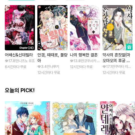
어쌔신&신데렐라
안경, 때때로, 불량
나의 행복한 결혼
약사의 혼잣말(마
아
오마오의 후궁 수
17.8만
나츠노 유조
13.8만
코우사카 리토 / 아기토기 아쿠미
수께끼 풀이수첩)
3.4만
나루키
17.1만
쿠라타 미노지 
6시간마다 무료
12시간마다 무료
12시간마다 무료
12시간마다 무료
오늘의 PICK!