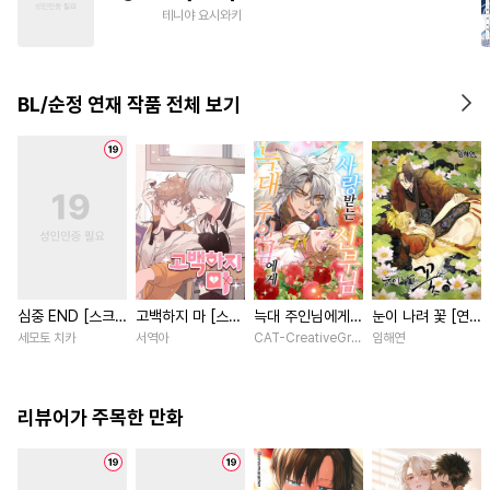
#
굴림수
#
힐링물
#
변태공
테니야 요시와키
#
츤데레수
#
고수위
#
대형견공
#
동양풍
BL/순정 연재 작품 전체 보기
#
문란수
#
재벌공
#
변태
심중 END [스크
고백하지 마 [스크
늑대 주인님에게
눈이 나려 꽃 [연
롤]
롤]
사랑받는 신부님
재]
세모토 치카
서역아
CAT-CreativeGroup / Baitoumeng
임해연
[스크롤]
리뷰어가 주목한 만화