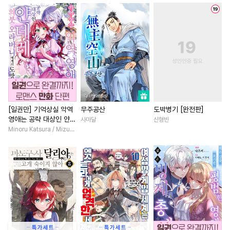
#
웹툰단행본
#
집착수
#
판타지/SF
#
친구>연인
#
조교
#
능욕공
#
능글공
#
짝사랑
#
나이차커플
#
잔망수
#
안경수
#
도망수
#
인외존재
#
개그/코믹
#
예민수
#
개그/코믹
#
후회남
#
연애/결혼
#
첫경험
#
미인공
#
상처공
#
섹스파트너
#
게임
#
장발
#
초능력
#
동거
#
영상화
#
능글남
#
까칠
#
계략수
#
친구
#
모럴리스
#
집착남
#
삼각관계
[일권만] 기억상실 악역
무주공산
도박병기 [완전판]
영애는 공략 대상인 얀데
사마달
신형빈
#
원나잇
#
선후배
#
첫사랑
#
회귀물
#
영혼바뀜
레 의붓 오라버니에게서
Minoru Katsura / Mizune
#
이세계물
#
서양풍
#
복수물
#
선후배
#
연하
도망칠 수가 없다 [단행
본]
#
상처수
#
돔섭버스
#
첫사랑
#
첫사랑
#
평범
#
수인수
#
짝사랑공
#
능력녀
#
차원이동물
#
까칠공
#
떡대공
#
다정수
#
학원/캠퍼스
#
동양풍
#
사제관계
#
연하수
#
애증관계
#
평범녀
#
또라이공
#
미남수
#
직진남
#
재벌남
#
환생