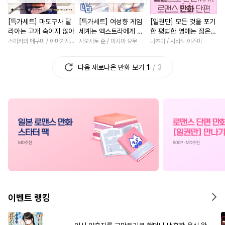
#
음험공
#
연예계
#
능욕
#
소설원작
#
절륜
[특가세트] 마도구사 달
[특가세트] 여성향 게임
[일권만] 모든 것을 포기
#
학원/캠퍼스
#
OO버스
#
절륜
#
현대물
#
힐링물
리아는 고개 숙이지 않아
세계는 엑스트라에게 엄
한 평범한 영애는 젊은
#
배틀연애
#
평범공
#
수인
#
소년
#
명문세가
격한 세계입니다
빙제의 총애를 받는다
스미카와 메구미 / 아마기시 히사야
시오사토 준 / 미시마 요무
나츠미 / 시바노 이즈미
[단행본]
#
민감수
#
명랑수
#
다정공
#
오피스물
#
학원/캠퍼스
다음 새로나온 만화 보기
1
3
#
오해/착각
#
군림수
#
연예계
#
일상
#
능력공
#
시리어스
#
강수
#
역사/시대물
#
서양풍
#
변태수
#
능력수
#
일상
#
성장물
#
철벽녀
#
다정
#
순진수
#
동정공
#
성장물
#
철벽남
#
다정
#
쓰레기수
#
얼빠수
#
사제관계
#
우정
#
고수
#
섹스파트너
#
옴니버스
#
로맨스
#
상처녀
#
직진
#
3P
#
평범수
#
츤데레공
#
죽음/살인
#
친구
#
원나
#
헤테로공
#
헌신공
#
복수
#
계약관계
이벤트 랭킹
#
계략공
#
능욕수
#
이세계물
#
다각관계
#
가이드버스
#
감금/강제
#
로맨스
#
현대물