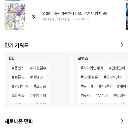
외톨이에는 익숙하니까요. 약혼자 방치 중!
3
하레타 준 / 하레타 준, 아라세 야히로
인기 키워드
BL
로맨스
#
동인지
#
다공일수
#
기다리면무료
#
연상연하
#
절륜공
#
미남공
#
연애/결혼
#
친구>연인
#
연상연하
#
초딩공
#
드라마
#
직진남
#
계략
#
회귀물
#
후방주의
#
동거
#
무심남
#
첫경험
#
욕망수
#
사랑꾼공
#
부부
#
육아물
#
초능력
#
유혹수
#
동물
#
자낮수
#
백합/GL
#
후회녀
새로나온 만화
#
리맨물
#
성인용품
#
짝사랑
#
친구
#
재회물