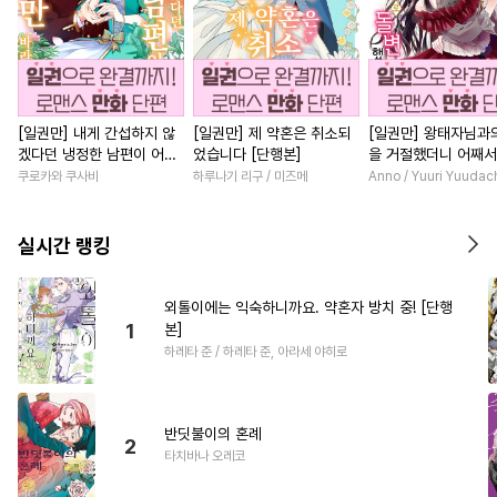
[일권만] 내게 간섭하지 않
[일권만] 제 약혼은 취소되
[일권만] 왕태자님과
겠다던 냉정한 남편이 어째
었습니다 [단행본]
을 거절했더니 어째
선지 저만 바라봅니다 [단행
얀데레로 돌변했습니다
쿠로카와 쿠사비
하루나기 리구 / 미즈메
Anno / Yuuri Yuudac
본]
행본]
실시간 랭킹
외톨이에는 익숙하니까요. 약혼자 방치 중! [단행
1
본]
하레타 준 / 하레타 준, 아라세 야히로
반딧불이의 혼례
2
타치바나 오레코