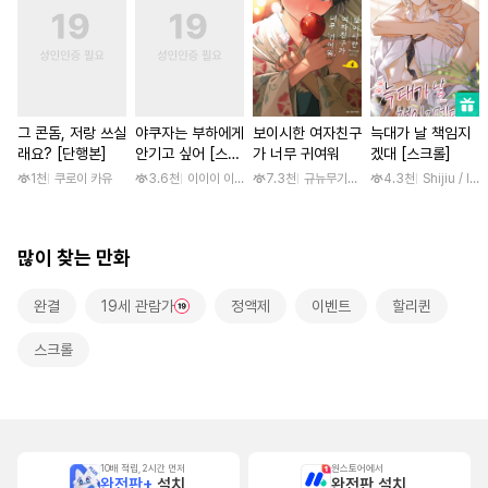
그 콘돔, 저랑 쓰실
야쿠자는 부하에게
보이시한 여자친구
늑대가 날 책임지
래요? [단행본]
안기고 싶어 [스크
가 너무 귀여워
겠대 [스크롤]
롤]
1천
쿠로이 카유
3.6천
이이이 이루카
7.3천
규뉴무기고항
4.3천
Shijiu / liub
많이 찾는 만화
완결
19세 관람가
정액제
이벤트
할리퀸
스크롤
10배 적립, 2시간 먼저
원스토어에서
완전판+
설치
완전판 설치