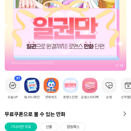
2
/
15
31
오늘UP
BL머니확인
만화퀴즈
로맨스단편
순정스타터팩
순정
신작캘
무료쿠폰으로 볼 수 있는 만화
기다리면 무료
선물
점핑패스