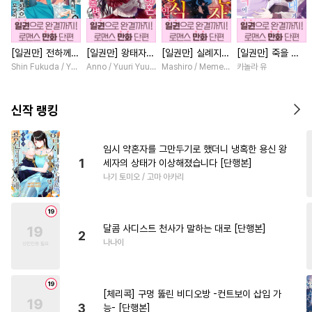
#
냉혈공
#
부부
#
능욕
#
난폭공
#
동정수
[일권만] 전하께서
[일권만] 왕태자님
[일권만] 실례지만
[일권만] 죽을 뻔
#
개아가공
#
키작공
는 오늘도 운명의
과의 약혼을 거절
약혼자님, 당신의
한 늑대가 운명의
Shin Fukuda / Yoko Kurosu
Anno / Yuuri Yuudachi
Mashiro / Memeko
카놀라 유
#
수한정다정공
#
하드코어
상대를 찾으신 모
했더니 어째서인지
눈은 장식인가요?
짝이 되기까지 [단
양이네요 (웃음)
얀데레로 돌변했습
[단행본]
행본]
#
무심공
#
인싸공
#
철벽수
[단행본]
니다 [단행본]
신작 랭킹
#
조폭공
#
존댓말공
#
만화단편
#
연상수
임시 약혼자를 그만두기로 했더니 냉혹한 용신 왕
1
세자의 상태가 이상해졌습니다 [단행본]
#
재회물
#
무심수
나기 토미오 / 고마 아카리
#
친구>연인
#
트라우마
#
페티쉬
#
강공
#
달달물
달콤 사디스트 천사가 말하는 대로 [단행본]
#
집착공
#
후회공
#
현대물
2
나나이
#
소설원작
#
까칠수
#
피폐물
#
다각관계
[체리콕] 구멍 뚫린 비디오방 -컨트보이 삽입 가
#
대물공
#
인외존재
3
능- [단행본]