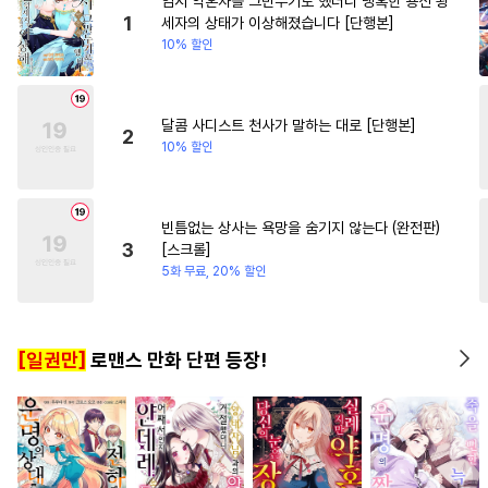
임시 약혼자를 그만두기로 했더니 냉혹한 용신 왕
#
연상공
#
순정공
#
촉수
#
배틀연애
#
할리퀸
#
일
1
세자의 상태가 이상해졌습니다 [단행본]
10% 할인
#
헌신수
#
계약관계
#
역사/시대물
#
소심수
#
벤츠공
#
순정수
#
질투
달콤 사디스트 천사가 말하는 대로 [단행본]
2
10% 할인
#
애증관계
#
능글수
#
침착수
#
미인수
#
SM
#
감자수
#
임신수
#
BDSM
빈틈없는 상사는 욕망을 숨기지 않는다 (완전판)
3
[스크롤]
#
연하공
#
삼각관계
#
혐관
5화 무료, 20% 할인
#
기억상실
#
광공
#
후회수
#
오메가버스
#
판타지
[일권만]
로맨스 만화 단편 등장!
#
아방수
#
짝사랑
#
주종관계
#
유혹
#
떡대수
#
드라마
#
직진공
#
육아물
#
단정수
#
귀염수
#
적극수