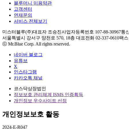
블루머니 이용약관
고객센터
연재문의
서비스 전체보기
미스터블루(주)
대표자 조승진
사업자등록번호 107-88-30967
통신
서울특별시 강서구 양천로 570, 18층
대표전화 02-337-0610
팩스 0
ⓒ Mr.Blue Corp. All rights reserved.
네이버 블로그
유튜브
X
인스타그램
카카오톡 채널
코스닥상장법인
정보보호 관리체계 ISMS 인증획득
개인정보 우수사이트 선정
개인정보보호 활동
2024-E-R047