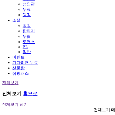
성인관
무료
랭킹
소설
랭킹
판타지
무협
로맨스
BL
일반
이벤트
기다리면 무료
선물함
점핑패스
전체보기
전체보기
홈으로
전체보기 닫기
전체보기 