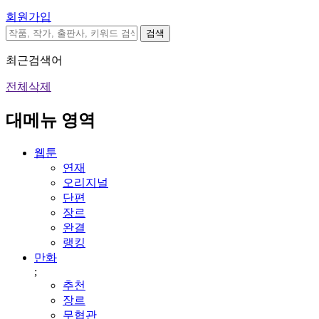
회원가입
검색
최근검색어
전체삭제
대메뉴 영역
웹툰
연재
오리지널
단편
장르
완결
랭킹
만화
;
추천
장르
무협관