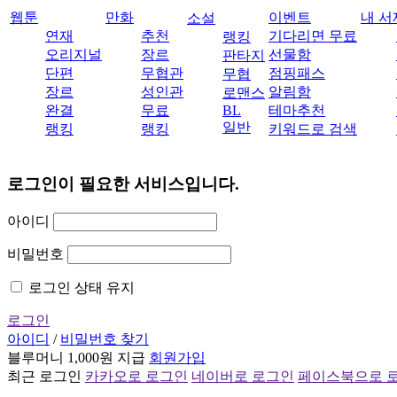
웹툰
만화
이벤트
내 서
소설
연재
추천
기다리면 무료
랭킹
오리지널
장르
선물함
판타지
단편
무협관
점핑패스
무협
장르
성인관
알림함
로맨스
완결
무료
BL
테마추천
일반
랭킹
랭킹
키워드로 검색
로그인이 필요한 서비스입니다.
아이디
비밀번호
로그인 상태 유지
로그인
아이디
/
비밀번호 찾기
블루머니 1,000원 지급
회원가입
최근 로그인
카카오로 로그인
네이버로 로그인
페이스북으로 