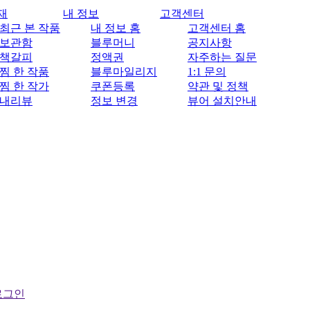
재
내 정보
고객센터
최근 본 작품
내 정보 홈
고객센터 홈
보관함
블루머니
공지사항
책갈피
정액권
자주하는 질문
찜 한 작품
블루마일리지
1:1 문의
찜 한 작가
쿠폰등록
약관 및 정책
내리뷰
정보 변경
뷰어 설치안내
로그인