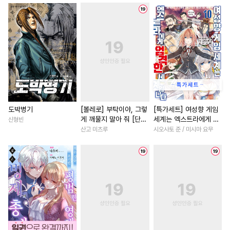
#
후방주의
#
음험공
#
소설원작
#
첫사랑
#
연상연하
#
침착수
#
첫경험
#
다정남
#
상처
#
안경수
#
미인수
#
무심공
#
계약관계
#
학원/캠퍼스
#
순정수
#
평범수
#
까칠공
#
부부
#
선후배
#
백합/G
#
장발
#
섹스파트너
#
후회남
#
죽음/살인
#
친
#
아방수
#
애증관계
#
직진남
#
능글남
#
원나
#
명랑수
#
연하수
#
부부
#
육아물
#
인외존재
도박병기
[볼레로] 부탁이야, 그렇
[특가세트] 여성향 게임
게 깨물지 말아 줘 [단행
세계는 엑스트라에게 엄
신형빈
#
배틀연애
#
순정공
#
성장물
#
일상
#
연애/
본]
격한 세계입니다
산고 미츠루
시오사토 준 / 미시마 요무
#
능글수
#
오메가버스
#
명문세가
#
로맨스
#
힐링물
#
초능력
#
SM
#
할리퀸
#
서양풍
#
영상
#
능욕수
#
임신수
#
미남공
#
동거
#
현대물
#
이세계
#
동정수
#
굴림수
#
삼각관계
#
친구>연인
#
쓰레기수
#
동정공
#
재회물
#
연상연하
#
BDSM
#
소설원작
#
까칠남
#
개그/코믹