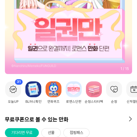
2
/
15
31
오늘UP
BL머니확인
만화퀴즈
로맨스단편
순정스타터팩
순정
신작캘
무료쿠폰으로 볼 수 있는 만화
기다리면 무료
선물
점핑패스