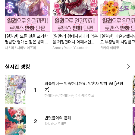
[일권만] 모든 것을 포기한
[일권만] 왕태자님과의 약혼
[일권만] 파혼당했지만
평범한 영애는 젊은 빙제의
을 거절했더니 어째서인지
도 부장님께 사랑받고
총애를 받는다 [단행본]
얀데레로 돌변했습니다 [단
니다 [단행본]
나츠미 / 시바노 이즈미
Anno / Yuuri Yuudachi
유카와 아미코
행본]
실시간 랭킹
외톨이에는 익숙하니까요. 약혼자 방치 중! [단행
1
본]
하레타 준 / 하레타 준, 아라세 야히로
반딧불이의 혼례
2
타치바나 오레코