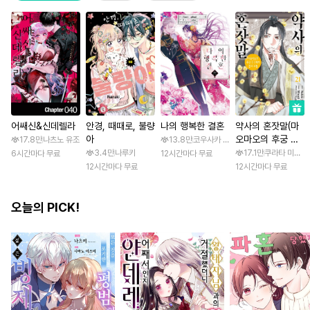
어쌔신&신데렐라
안경, 때때로, 불량
나의 행복한 결혼
약사의 혼잣말(마
아
오마오의 후궁 수
17.8만
나츠노 유조
13.8만
코우사카 리토 / 아기토기 아쿠미
수께끼 풀이수첩)
3.4만
나루키
17.1만
쿠라타 미노지 
6시간마다 무료
12시간마다 무료
12시간마다 무료
12시간마다 무료
오늘의 PICK!