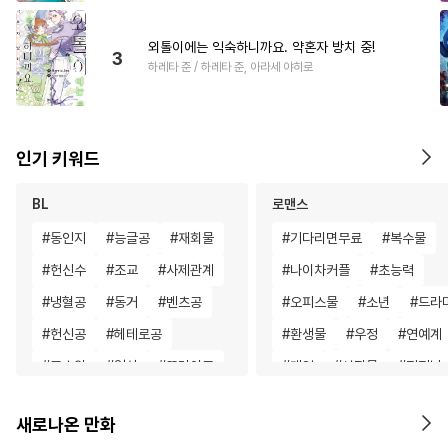
외톨이에는 익숙하니까요. 약혼자 방치 중!
3
하레타 준 / 하레타 준, 아라세 야히로
인기 키워드
BL
로맨스
#
동인지
#
능글공
#
재회물
#
기다리면무료
#
복수물
#
헌신수
#
조교
#
사제관계
#
나이차커플
#
초능력
#
냉혈공
#
동거
#
벤츠공
#
오피스물
#
소년
#
드라
#
헌신공
#
헤테로공
#
환생물
#
우정
#
연예계
#
고수위
#
일상
#
또라이공
#
게임
#
성장물
#
직진남
#
존댓말공
#
철벽수
#
판타지/SF
#
절륜
새로나온 만화
#
옴니버스
#
이세계물
#
후회녀
#
다각관계