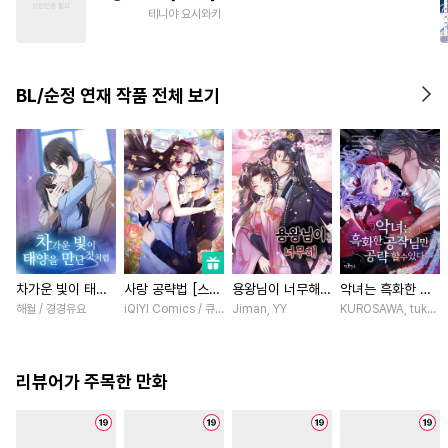
#
리맨물
#
육아물
#
변태공
테니야 요시와키
#
광공
#
후회공
#
난폭공
#
상처수
#
돔섭버스
BL/순정 연재 작품 전체 보기
#
하드코어
차가운 빛이 태양
사랑 공략법 [스크
용왕님이 너무해
악녀는 흑화한 공
을 만난 것처럼
롤]
[스크롤]
작님만 공략할 수
해월 / 경경유요
iQIYI Comics / 큐비씨엔엠
Jiman, YY
KUROSAWA, tukasa 
[스크롤]
있다 [스크롤]
리뷰어가 주목한 만화