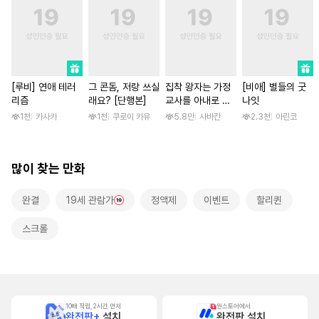
[루비] 연애 테러
그 콘돔, 저랑 쓰실
집착 왕자는 가정
[비애] 별들의 굿
리즘
래요? [단행본]
교사를 아내로 맞
나잇
이하고 싶다 [스크
1천
카사카
1천
쿠로이 카유
5.8만
사바칸
2.3천
아린코
롤]
많이 찾는 만화
완결
19세 관람가
정액제
이벤트
할리퀸
스크롤
10배 적립, 2시간 먼저
원스토어에서
완전판+
설치
완전판 설치