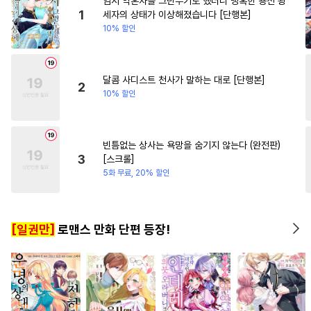
임시 약혼자를 그만두기로 했더니 냉혹한 용신 왕
#
개아가공
#
재벌공
#
영혼바뀜
#
배틀연애
1
세자의 상태가 이상해졌습니다 [단행본]
10% 할인
#
대물공
#
연예계
#
페티쉬
#
힐링물
#
인싸공
#
계략수
#
친구>연인
#
연상공
달콤 사디스트 천사가 말하는 대로 [단행본]
2
10% 할인
#
회귀물
#
수한정다정공
#
서양풍
#
모럴리스
#
민감수
#
달달물
빈틈없는 상사는 욕망을 숨기지 않는다 (완전판)
3
[스크롤]
#
삼각관계
#
능욕공
5화 무료, 20% 할인
#
조폭공
#
대형견공
#
사랑꾼공
#
도망수
[일권만]
로맨스 만화 단편 등장!
#
초딩공
#
후회수
#
감자수
#
강공
#
단정수
#
수인수
#
OO버스
#
계약관계
#
집착수
#
원나잇
#
첫사랑