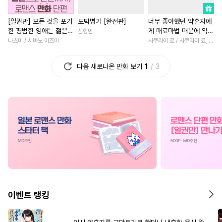
#
짝사랑
#
문란수
#
직진공
#
무심남
#
평범녀
#
평범
[일권만] 모든 것을 포기
도박병기 [완전판]
너무 좋아했던 약혼자에
#
드라마
#
첫경험
#
친구
#
일상
#
재벌남
한 평범한 영애는 젊은
게 매료마법 때문에 약혼
신형빈
#
만화단편
#
변태수
#
능욕
#
로맨스
#
짝사랑
빙제의 총애를 받는다
파기당했습니다
나츠미 / 시바노 이즈미
사쿠라이 료 / 사쿠라이 료, 시이나 사에라
[단행본]
#
유혹
#
능력수
#
선후배
#
차원이동물
#
절륜남
다음 새로나온 만화 보기
1
3
#
유혹수
#
떡대공
#
적극수
#
고수위
#
철벽녀
#
순진수
#
연상수
#
욕망수
#
역사/시대물
#
집착남
#
다공일수
#
판타지
#
짝사랑
#
계략남
#
철벽
#
미인공
#
키작공
#
친구>연인
#
직진녀
#
기억상실
#
개그/코믹
#
능욕
#
회귀물
#
현대물
#
질투
#
다정공
#
주종관계
#
연하남
#
애증관계
#
복
#
동물
#
오해/착각
#
다정남
#
연애/결혼
#
츤데레공
#
친구
#
계략공
#
능력녀
#
사제관계
이벤트 랭킹
#
강수
#
가이드버스
#
촉수
#
동양풍
#
섹스파트너
#
트라우마
#
현대물
#
학원/캠퍼스
#
첫사랑