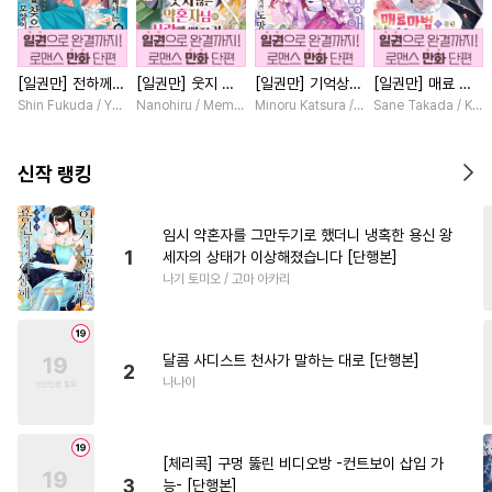
#
떡대수
#
감금/강제
#
다각관계
#
얼빠수
[일권만] 전하께서
[일권만] 웃지 않
[일권만] 기억상실
[일권만] 매료 마
#
군림수
#
무심수
#
능력공
는 오늘도 운명의
는 약혼자님이 사
악역 영애는 공략
법에 걸린 척했더
Shin Fukuda / Yoko Kurosu
Nanohiru / Memeko
Minoru Katsura / Mizune
Sane Takada / Koki
#
집착공
#
예민수
#
잔망수
상대를 찾으신 모
랑에 빠진 건 변장
대상인 얀데레 의
니 냉담했던 약혼
양이네요 (웃음)
한 저인 것 같습니
붓 오라버니에게서
자가 맹목적인 사
#
상처공
#
자낮수
[단행본]
다 [단행본]
도망칠 수가 없다
랑꾼이 되었습니다
신작 랭킹
[단행본]
[단행본]
#
성인용품
#
변태
#
3P
#
귀염수
#
소심수
#
혐관
임시 약혼자를 그만두기로 했더니 냉혹한 용신 왕
1
세자의 상태가 이상해졌습니다 [단행본]
#
다정수
#
미남수
나기 토미오 / 고마 아카리
#
인외존재
#
역사/시대물
#
츤데레수
#
동양풍
#
수인
달콤 사디스트 천사가 말하는 대로 [단행본]
#
절륜공
#
학원/캠퍼스
2
나나이
#
짝사랑공
#
시리어스
#
평범공
#
웹툰단행본
[체리콕] 구멍 뚫린 비디오방 -컨트보이 삽입 가
#
까칠수
#
연하공
#
피폐물
3
능- [단행본]