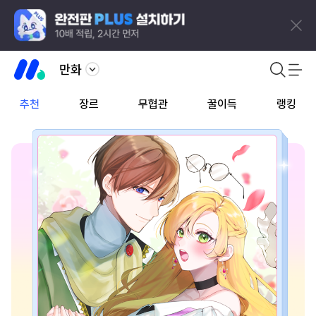
만화
추천
장르
무협관
꿀이득
랭킹