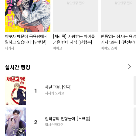
야쿠자 때문에 목욕탕에서
[체리콕] 사랑받는 아이돌
빈틈없는 상사는 욕망
일하고 있습니다 [단행본]
군은 변태 자석 [단행본]
기지 않는다 (완전판)
롤]
타카시
야이코
미야노 쵸비
실시간 랭킹
채널고정! [연재]
1
사사키 노리코
집착공의 인형놀이 [스크롤]
2
집사스튜디오