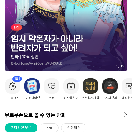
2
/
15
101
오늘UP
BL머니확인
순정
신작캘린더
액션최저가딜
남자의만화
애니원
무료쿠폰으로 볼 수 있는 만화
기다리면 무료
선물
점핑패스