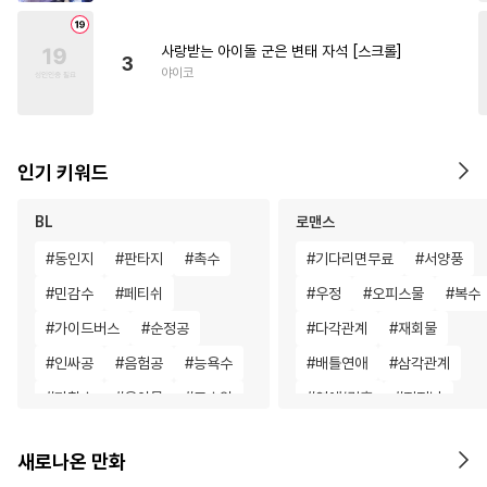
사랑받는 아이돌 군은 변태 자석 [스크롤]
3
야이코
인기 키워드
BL
로맨스
#
동인지
#
판타지
#
촉수
#
기다리면무료
#
서양풍
#
민감수
#
페티쉬
#
우정
#
오피스물
#
복수
#
가이드버스
#
순정공
#
다각관계
#
재회물
#
인싸공
#
음험공
#
능욕수
#
배틀연애
#
삼각관계
#
까칠수
#
육아물
#
고수위
#
연애/결혼
#
직진남
#
적극수
#
대형견공
#
드라마
#
현대물
#
짝사
새로나온 만화
#
미남수
#
도망수
#
후회녀
#
복수물
#
평범