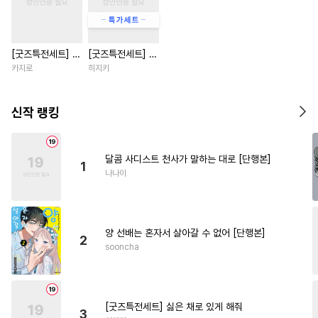
#
쓰레기수
#
직진공
#
원나잇
#
병약수
[굿즈특전세트] 강
[굿즈특전세트] 싫
#
웹툰단행본
#
장발공
아지과 남자친구
은 채로 있게 해줘
카지로
히지키
#
역사/시대물
#
짝사랑
외전
#
아방수
#
능력수
#
첫경험
신작 랭킹
#
대물공
#
또라이공
#
난폭공
#
수인수
#
침착수
달콤 사디스트 천사가 말하는 대로 [단행본]
1
#
굴림수
#
짝사랑공
#
질투
나나이
#
인외존재
#
3P
#
개아가공
#
능글공
#
다정수
#
리맨물
양 선배는 혼자서 살아갈 수 없어 [단행본]
#
재벌공
#
안경수
#
냉혈공
2
sooncha
#
명랑수
#
헤테로공
#
다각관계
#
소설원작
#
집착공
#
연예계
#
미인수
[굿즈특전세트] 싫은 채로 있게 해줘
3