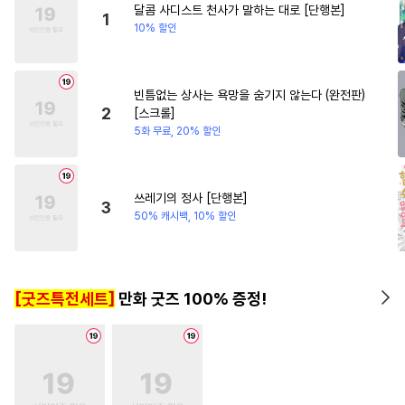
달콤 사디스트 천사가 말하는 대로 [단행본]
#
현대물
#
사랑꾼공
#
상처녀
#
친구
#
성장물
1
10% 할인
#
조폭공
#
문란수
#
동양풍
#
군림수
#
선후배
#
까칠공
빈틈없는 상사는 욕망을 숨기지 않는다 (완전판)
#
기억상실
#
동물
2
[스크롤]
#
삼각관계
#
절륜공
5화 무료, 20% 할인
#
트라우마
#
무심공
#
유혹
#
동거
#
떡대공
#
재회물
쓰레기의 정사 [단행본]
3
#
헌신수
#
SM
#
헌신공
50% 캐시백, 10% 할인
#
힐링물
#
후회수
#
연하공
#
연상수
#
잔망수
[굿즈특전세트]
만화 굿즈 100% 증정!
#
이세계물
#
변태공
#
일상
#
납치
#
순진수
#
드라마
#
모럴리스
#
욕망수
#
유혹수
#
계략수