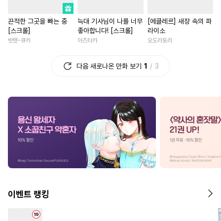
#
연상연하
#
능력공
#
조신남
#
동양풍
끈적한 그곳을 빠는 중
늑대 기사님이 나를 너무
[에클레르] 새장 속의 파
#
초능력
#
키작공
#
벤츠공
#
판타지/SF
#
인외존재
[스크롤]
좋아합니다! [스크롤]
라이소
#
츤데레수
#
학원/캠퍼스
#
회귀물
#
부부
#
첫사랑
밧텐-큐키
아즈타카
오도리토리
#
사제관계
#
다공일수
#
철벽녀
#
원나잇
다음 새로나온 만화 보기
1
3
#
단정수
#
소심수
#
예민수
#
나이차커플
#
계략남
#
친구
#
연상공
#
조교
#
친구
#
선후배
#
수한정다정공
#
문란공
#
차원이동물
#
힐링물
#
평범수
#
부부
#
다정공
#
능욕
#
능글남
#
집착남
#
계략공
#
성인용품
#
능력녀
#
연상연하
#
얼빠수
#
애증관계
#
강수
#
역사/시대물
#
까칠남
#
변태
#
능욕
#
무심수
#
할리퀸
#
이세계물
#
광공
#
첫사랑
#
섹스파트너
#
친구>연인
이벤트 랭킹
#
섹스파트너
#
주종관계
#
성장물
#
다정남
#
현대
#
변태수
#
무뚝뚝공
#
육아물
#
짝사랑
#
평범