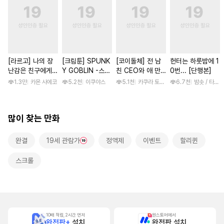
[라르고] 나의 장
[크림툰] SPUNK
[코이돌체] 전 남
헌터는 하룻밤에 1
난감은 친구에게
Y GOBLIN -스펑
친 CEO와 애 만
0번... [단행본]
이어져 있어 [단행
키 고블린- [단행
들기 결혼 ~예상외
1.3만
카몬 사에코
5.2천
이쿠야스
5.1천
카쿠라 토모하 / 타마키 나오
6.7천
밤솟 / 타조알
본]
본]
로 사랑받는 동거~
많이 찾는 만화
완결
19세 관람가
정액제
이벤트
할리퀸
스크롤
10배 적립, 2시간 먼저
원스토어에서
완전판+
설치
완전판 설치