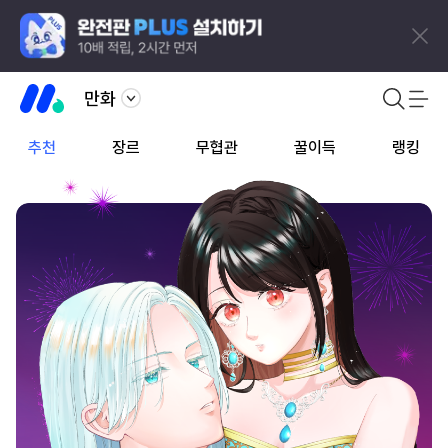
만화
추천
장르
무협관
꿀이득
랭킹