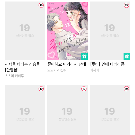
#
하드코어
#
상처수
#
동거
#
절륜남
#
일상
#
오해/착각
#
장발
#
직진남
#
재벌남
#
일상
#
츤데레공
#
나이차커플
#
계약관계
#
친구>연인
#
평범공
#
후방주의
#
철벽남
#
다정남
#
무심
#
임신수
#
계약관계
#
절륜
#
첫경험
#
직진녀
#
미인공
#
능욕공
#
초딩공
#
연하남
#
연애/결혼
#
오메가버스
#
자낮수
#
로맨스
#
학원/캠퍼스
새벽을 바라는 짐승들
좋아해요 이가라시 선배
[루비] 연애 테러리즘
[단행본]
오오카와 킷뿌
카사카
#
동정공
#
강공
#
순정수
#
게임
#
애증관계
츠츠미 카케루
#
연하수
#
능글수
#
개그/코믹
#
평범남
#
만화단편
#
옴니버스
#
로맨스
#
영상화
#
피폐물
#
수인
#
배틀연애
#
영혼바뀜
#
환생물
#
개그/코믹
#
친구>연인
#
첫사랑
#
소설원작
#
후회공
#
상처공
#
죽음/살인
#
후회남
#
OO버스
#
혐관
#
고수위
#
학원/캠퍼스