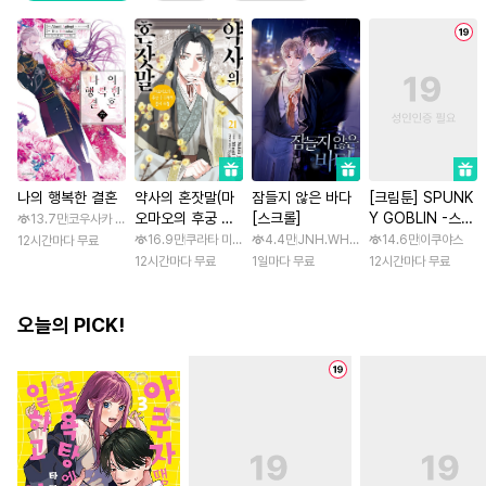
나의 행복한 결혼
약사의 혼잣말(마
잠들지 않은 바다
[크림툰] SPUNK
오마오의 후궁 수
[스크롤]
Y GOBLIN -스펑
13.7만
코우사카 리토 / 아기토기 아쿠미
수께끼 풀이수첩)
키 고블린- [스크
16.9만
쿠라타 미노지 / 휴우가 나츠
4.4만
JNH.WH Studio / Lasso
14.6만
이쿠야스
12시간마다 무료
롤]
12시간마다 무료
1일마다 무료
12시간마다 무료
오늘의 PICK!