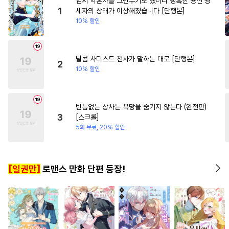
임시 약혼자를 그만두기로 했더니 냉혹한 용신 왕
#
무심공
#
돔섭버스
#
원나잇
#
이세계물
1
세자의 상태가 이상해졌습니다 [단행본]
10% 할인
#
능욕수
#
동양풍
#
재벌공
#
계략남
#
성장물
#
상처
#
명랑수
#
변태
#
첫사랑
#
존댓말공
#
평범공
달콤 사디스트 천사가 말하는 대로 [단행본]
2
10% 할인
#
힐링물
#
시리어스
#
현대물
#
능글수
#
능욕
#
동거
#
조폭공
#
단정수
빈틈없는 상사는 욕망을 숨기지 않는다 (완전판)
3
[스크롤]
#
순정수
#
츤데레수
5화 무료, 20% 할인
#
절륜공
#
능글공
#
감자수
#
달달물
#
주종관계
[일권만]
로맨스 만화 단편 등장!
#
서양풍
#
학원/캠퍼스
#
음험공
#
오메가버스
#
강공
#
욕망수
#
배틀연애
#
애증관계
#
웹툰단행본