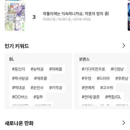
외톨이에는 익숙하니까요. 약혼자 방치 중!
3
하레타 준 / 하레타 준, 아라세 야히로
인기 키워드
BL
로맨스
#
동인지
#
능력공
#
피폐물
#
기다리면무료
#
다정남
#
짝사랑공
#
재회물
#
우정
#
드라마
#
후회남
#
떡대공
#
순진수
#
키작공
#
연예계
#
고수위
#
OO버스
#
질투
#
연애/결혼
#
백합/GL
#
이세계물
#
사제관계
#
로맨스
#
능욕
#
다정남
#
친구
#
리맨물
#
순정공
#
철벽녀
#
직진남
#
영상
새로나온 만화
#
계략공
#
무심수
#
개그/코믹
#
섹스파트너