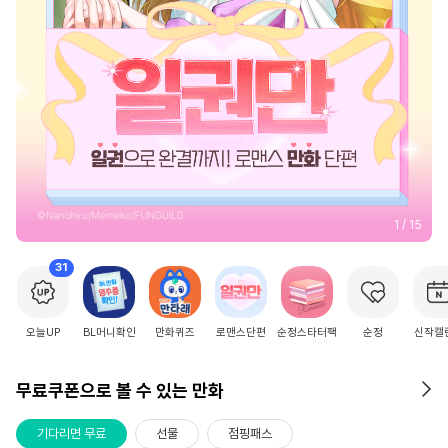
2
/
15
31
오늘UP
BL머니확인
만화퀴즈
로맨스단편
순정스타터팩
순정
신작캘
무료쿠폰으로 볼 수 있는 만화
기다리면 무료
선물
점핑패스