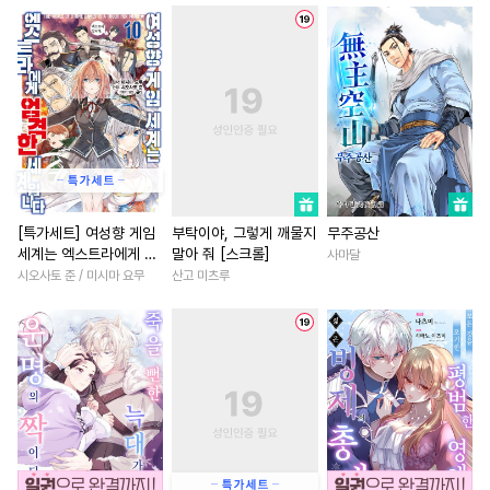
#
옴니버스
#
사랑꾼공
#
친구
#
학원/캠퍼스
#
삼각관계
#
연상연하
#
사제관계
#
친구>연인
#
BDSM
#
조교
#
소년
#
후회녀
#
동거
#
가이드버스
#
판타지
#
나이차커플
#
현대물
#
쓰레기수
#
예민수
#
일상
#
짝사랑
#
재회물
#
귀염수
#
헌신공
#
평범녀
#
판타지/SF
#
트라우마
#
성인용품
#
연하남
#
회귀물
#
집착
[특가세트] 여성향 게임
부탁이야, 그렇게 깨물지
무주공산
세계는 엑스트라에게 엄
말아 줘 [스크롤]
사마달
#
후방주의
#
다공일수
#
능글남
#
직진남
격한 세계입니다
시오사토 준 / 미시마 요무
산고 미츠루
#
오해/착각
#
까칠공
#
삼각관계
#
환생물
#
미인공
#
초능력
#
자낮수
#
직진녀
#
육아물
#
기억상실
#
계략수
#
소설원작
#
첫경험
#
만화단편
#
능욕공
#
능력녀
#
명문세가
#
난폭공
#
떡대수
#
3P
#
재벌남
#
부부
#
강수
#
철벽수
#
계약관계
#
차원이동물
#
절륜남