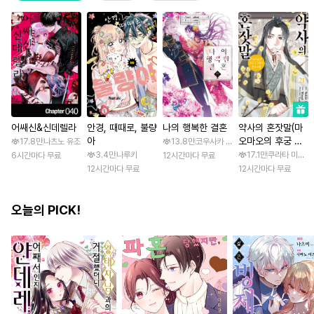
어쌔신&신데렐라
안경, 때때로, 불량
나의 행복한 결혼
약사의 혼잣말(마
아
오마오의 후궁 수
17.8만
나츠노 유조
13.8만
코우사카 리토 / 아기토기 아쿠미
수께끼 풀이수첩)
3.4만
나루키
17.1만
쿠라타 미노지 
6시간마다 무료
12시간마다 무료
12시간마다 무료
12시간마다 무료
오늘의 PICK!