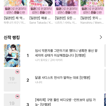
#
소심수
#
다각관계
#
대형견공
#
장발
#
초딩공
[일권만] 제 약혼
[일권만] 매료 마
[일권만] 모든 것
[일권만] 웃지 않
#
소설원작
#
하드코어
은 취소되었습니다
법에 걸린 척했더
을 포기한 평범한
는 약혼자님이 사
하루나기 리구 / 미즈메
Sane Takada / Koki Fuyutsuki
나츠미 / 시바노 이즈미
Nanohiru / Memek
#
수한정다정공
#
또라이공
[단행본]
니 냉담했던 약혼
영애는 젊은 빙제
랑에 빠진 건 변장
자가 맹목적인 사
의 총애를 받는다
한 저인 것 같습니
#
능력수
#
회귀물
#
상처수
랑꾼이 되었습니다
[단행본]
다 [단행본]
신작 랭킹
[단행본]
#
고수위
#
페티쉬
#
부부
#
적극수
#
모럴리스
임시 약혼자를 그만두기로 했더니 냉혹한 용신 왕
1
세자의 상태가 이상해졌습니다 [단행본]
#
안경수
#
개그/코믹
#
일상
나기 토미오 / 고마 아카리
#
촉수
#
도망수
#
미남수
#
잔망수
#
헌신수
#
연상공
달콤 사디스트 천사가 말하는 대로 [단행본]
#
감금/강제
#
굴림수
2
나나이
#
섹스파트너
#
변태수
#
동정공
#
민감수
#
동정수
[체리콕] 구멍 뚫린 비디오방 -컨트보이 삽입 가
#
SM
#
첫경험
#
집착수
3
능- [단행본]