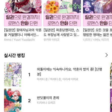
[일권만] 왕태자님과의 약혼
[일권만] 파혼당했지만, 스
[일권만] 모든 것을 
을 거절했더니 어째서인지
도 부장님께 사랑받고 있습
평범한 영애는 젊은 
얀데레로 돌변했습니다 [단
니다 [단행본]
총애를 받는다 [단행
Anno / Yuuri Yuudachi
유카와 아미코
나츠미 / 시바노 이즈미
행본]
실시간 랭킹
외톨이에는 익숙하니까요. 약혼자 방치 중! [단행
1
본]
하레타 준 / 하레타 준, 아라세 야히로
반딧불이의 혼례
2
타치바나 오레코