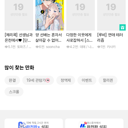
[체리콕] 선생님과
양 선배는 혼자서
다정한 이웃에게
[루비] 연애 테러
온천에서♥ [단행
살아갈 수 없어
사로잡혀서 [스크
리즘
본]
[단행본]
롤]
5.1천
토파즈 / 아오바 후미노리
6천
sooncha
4.2천
데에 / 나나하라 미사
1천
카사카
많이 찾는 만화
완결
19세 관람가
정액제
이벤트
할리퀸
스크롤
10배 적립, 2시간 먼저
원스토어에서
완전판+
설치
완전판 설치