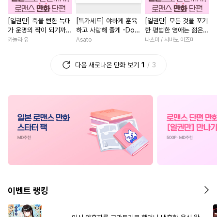
#
냉혈공
#
임신수
#
인싸공
#
서양풍
#
역사/시대물
[일권만] 죽을 뻔한 늑대
[특가세트] 야하게 훈육
[일권만] 모든 것을 포기
#
인외존재
#
평범수
#
절륜
#
까칠남
#
짝사랑
가 운명의 짝이 되기까지
하고 사랑해 줄게 -Dom
한 평범한 영애는 젊은
#
친구>연인
#
짝사랑
#
로맨스
#
첫사랑
#
할리
[단행본]
／Sub 유니버스-
빙제의 총애를 받는다
카놀라 유
Asato
나츠미 / 시바노 이즈미
[단행본]
#
육아물
#
군림수
#
까칠수
#
친구>연인
#
배틀연애
다음 새로나온 만화 보기
1
3
#
연하공
#
다정공
#
죽음/살인
#
선후배
#
헤테로공
#
아방수
#
영혼바뀜
#
애증관계
#
연예계
#
수인수
#
얼빠수
#
힐링물
#
연상연하
#
게
#
변태공
#
대물공
#
첫사랑
#
복수물
#
현대
#
개아가공
#
선후배
#
인외존재
#
친구
#
초능
#
집착공
#
벤츠공
#
유혹수
#
계약관계
#
무심남
#
후회공
#
연하수
#
후회수
#
연애/결혼
#
오피스물
#
혐관
#
미인수
#
연상수
#
평범녀
#
철벽남
#
동양
이벤트 랭킹
#
침착수
#
직진공
#
상처공
#
복수
#
학원/캠퍼스
#
역사/시대물
#
츤데레공
#
다각관계
#
일상
#
성장