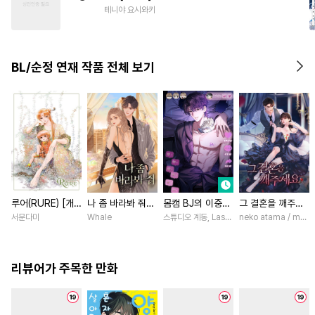
#
수인
#
유혹
#
다정수
테니야 요시와키
#
원나잇
#
광공
#
동물
#
미남공
#
문란수
#
드라마
BL/순정 연재 작품 전체 보기
루어(RURE) [개
나 좀 바라봐 줘
몸캠 BJ의 이중생
그 결혼을 깨주세
정판] [연재]
[스크롤]
활 [스크롤]
요 [스크롤]
서문다미
Whale
스튜디오 계동, Lasso
neko atama / manxi 
리뷰어가 주목한 만화