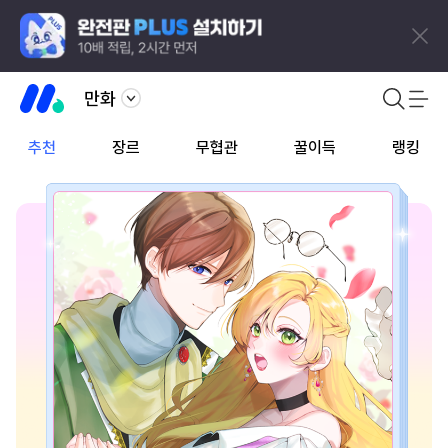
만화
추천
장르
무협관
꿀이득
랭킹