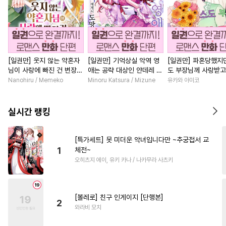
[일권만] 웃지 않는 약혼자
[일권만] 기억상실 악역 영
[일권만] 파혼당했지만
님이 사랑에 빠진 건 변장한
애는 공략 대상인 얀데레 의
도 부장님께 사랑받고
저인 것 같습니다 [단행본]
붓 오라버니에게서 도망칠
니다 [단행본]
Nanohiru / Memeko
Minoru Katsura / Mizune
유카와 아미코
수가 없다 [단행본]
실시간 랭킹
[특가세트] 못 미더운 악녀입니다만 ~추궁접서 교
1
체전~
오히츠지 에이, 유키 카나 / 나카무라 사츠키
[볼레로] 친구 인게이지 [단행본]
2
와라비 모치