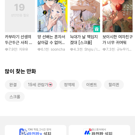
카부라기 선생의
양 선배는 혼자서
늑대가 날 책임지
보이시한 여자친구
두근두근 사죄 방
살아갈 수 없어
겠대 [스크롤]
가 너무 귀여워
문 [스크롤]
[단행본]
7.9만
지유유
6.1천
sooncha
4.3천
Shijiu / liubeili
7.3천
규뉴무기고항
많이 찾는 만화
완결
19세 관람가
정액제
이벤트
할리퀸
스크롤
10배 적립, 2시간 먼저
원스토어에서
완전판+
설치
완전판 설치