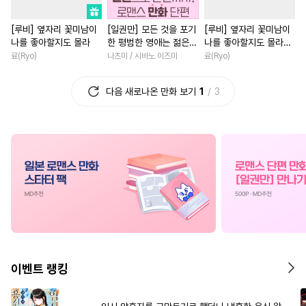
#
문란수
#
회귀물
#
계략수
#
육아물
#
친구
[루비] 옆자리 꽃미남이
[일권만] 모든 것을 포기
[루비] 옆자리 꽃미남이
#
재회물
#
역사/시대물
#
섹스파트너
#
이세계물
나를 좋아할지도 몰라
한 평범한 영애는 젊은
나를 좋아할지도 몰라
#
미남수
#
능글수
#
첫사랑
#
개그/코믹
빙제의 총애를 받는다
[단행본]
료(Ryo)
나츠미 / 시바노 이즈미
료(Ryo)
[단행본]
#
돔섭버스
#
순진수
#
후회녀
#
집착남
#
철벽
다음 새로나온 만화 보기
1
3
#
친구>연인
#
배틀연애
#
학원/캠퍼스
#
오피스물
#
떡대공
#
성인용품
#
역사/시대물
#
동거
#
오메가버스
#
키작공
#
능글남
#
나이차커플
#
조교
#
후방주의
#
친구
#
소설원작
#
현대물
#
장발
#
사랑꾼공
#
다정공
#
학원/캠퍼스
#
짝사랑
#
미인공
#
질투
#
능력수
#
명문세가
#
연애/결혼
#
동양풍
#
서양풍
#
초능력
#
재회물
#
환생
#
기억상실
#
유혹
#
초딩공
#
까칠남
#
사제관계
이벤트 랭킹
#
후회공
#
이세계물
#
첫사랑
#
회귀물
#
복수
#
시리어스
#
짝사랑공
#
능력녀
#
절륜남