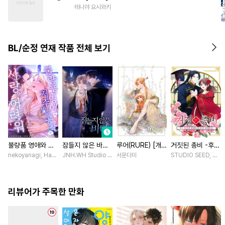
#
자낮수
#
트라우마
테니야 요시와키
#
연하수
#
첫경험
#
선후배
#
단정수
BL/순정 연재 작품 전체 보기
불량품 영애와 저
잠들지 않은 바다
루어(RURE) [개
거짓된 총비 -후궁
주받은 공작은 사
[스크롤]
정판] [연재]
경비대에 취업했는
nekoyanagi, Hako, ABE RAGE, sumikawa volvox / ABE RAGE, sumikawa volvox
JNH.WH Studio / Lasso
서문다미
STUDIO SEED, 우미
랑이 어려워 [스크
데 황제가 집착합
롤]
니다- [스크롤]
리뷰어가 주목한 만화