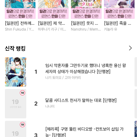
#
츤데레수
#
하드코어
#
부부
#
다공일수
[일권만] 전하께서
[일권만] 제 약혼
[일권만] 웃지 않
[일권만] 죽을 뻔
#
주종관계
#
개아가공
는 오늘도 운명의
은 취소되었습니다
는 약혼자님이 사
한 늑대가 운명의
Shin Fukuda / Yoko Kurosu
하루나기 리구 / 미즈메
Nanohiru / Memeko
카놀라 유
#
변태
#
음험공
#
철벽수
상대를 찾으신 모
[단행본]
랑에 빠진 건 변장
짝이 되기까지 [단
양이네요 (웃음)
한 저인 것 같습니
행본]
#
미인수
#
수한정다정공
[단행본]
다 [단행본]
신작 랭킹
#
동거
#
감자수
#
리맨물
#
예민수
#
사제관계
임시 약혼자를 그만두기로 했더니 냉혹한 용신 왕
1
세자의 상태가 이상해졌습니다 [단행본]
#
만화단편
#
3P
#
계약관계
나기 토미오 / 고마 아카리
#
대형견공
#
OO버스
#
떡대수
#
다각관계
달콤 사디스트 천사가 말하는 대로 [단행본]
#
욕망수
#
순정수
#
상처수
2
나나이
#
첫사랑
#
또라이공
#
소설원작
#
잔망수
[체리콕] 구멍 뚫린 비디오방 -컨트보이 삽입 가
#
애증관계
#
드라마
3
능- [단행본]