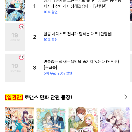
임시 약혼자를 그만두기로 했더니 냉혹한 용신 왕
#
SM
#
연하공
#
연상수
#
판타지/SF
#
짝사랑
1
세자의 상태가 이상해졌습니다 [단행본]
10% 할인
#
감금/강제
#
수인
#
후회수
#
소년
#
계략남
#
드라마
#
강수
#
능력공
#
BDSM
#
직진남
#
일상
#
혐관
#
명랑수
달콤 사디스트 천사가 말하는 대로 [단행본]
2
10% 할인
#
능욕공
#
광공
#
동물
#
능글공
#
평범공
#
까칠수
#
소심수
#
무심수
#
피폐물
빈틈없는 상사는 욕망을 숨기지 않는다 (완전판)
3
[스크롤]
#
섹스파트너
#
절륜공
5화 무료, 20% 할인
#
침착수
#
계략공
#
헌신수
#
안경수
#
웹툰단행본
[일권만]
로맨스 만화 단편 등장!
#
집착공
#
난폭공
#
귀염수
#
아방수
#
군림수
#
츤데레공
#
유혹수
#
옴니버스
#
인싸공