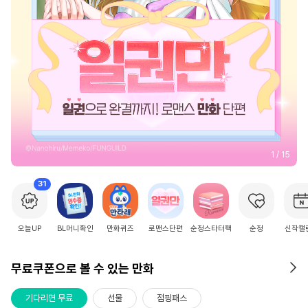
2
/
15
31
오늘UP
BL머니확인
만화퀴즈
로맨스단편
순정스타터팩
순정
신작캘
무료쿠폰으로 볼 수 있는 만화
기다리면 무료
선물
점핑패스