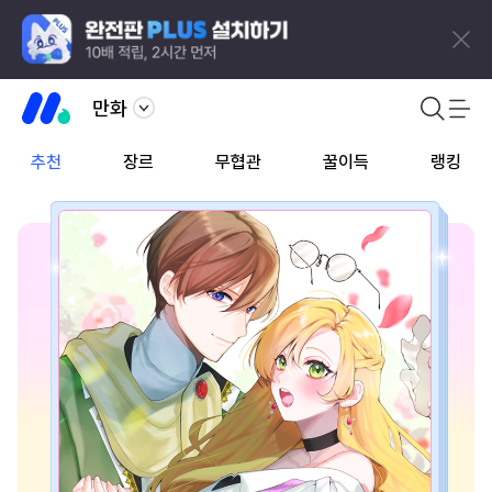
만화
추천
장르
무협관
꿀이득
랭킹