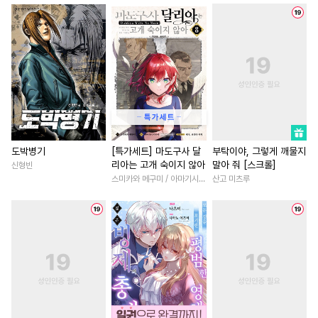
#
페티쉬
#
쓰레기수
#
촉수
#
백합/GL
#
계약관계
#
연상연하
#
원나잇
#
부부
#
연애/결혼
#
평범
#
순정공
#
변태수
#
초능력
#
연예계
#
인외존재
#
동정수
#
동정공
#
평범수
#
죽음/살인
#
영상화
#
인외존재
#
굴림수
#
성장물
#
고수위
#
친구
#
얼빠수
#
능욕
#
상처공
#
상처녀
#
동양풍
#
할리
#
가이드버스
#
수인수
#
직진남
#
친구>연인
도박병기
[특가세트] 마도구사 달
부탁이야, 그렇게 깨물지
리아는 고개 숙이지 않아
말아 줘 [스크롤]
신형빈
#
존댓말공
#
오해/착각
#
첫경험
#
후회남
스미카와 메구미 / 아마기시 히사야
산고 미츠루
#
힐링물
#
냉혈공
#
미남공
#
애증관계
#
다정남
#
적극수
#
다정수
#
벤츠공
#
성장물
#
배틀연애
#
까칠공
#
고수위
#
강공
#
서양풍
#
로맨스
#
복수
#
능욕수
#
육아물
#
철벽남
#
다각관계
#
학원/캠퍼스
#
모럴리스
#
로맨스
#
연상연하
#
조폭공
#
개그/코믹
#
선후배
#
무심남
#
힐링