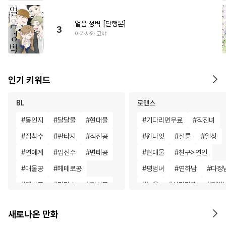
얼음 성벽 [단행본]
3
아가사와 코챠
인기 키워드
BL
로맨스
#
동인지
#
달달물
#
현대물
#
기다리면무료
#
직진녀
#
집착수
#
판타지
#
직진공
#
원나잇
#
절륜
#
일상
#
연예계
#
임신수
#
변태공
#
현대물
#
친구>연인
#
대물공
#
헤테로공
#
평범녀
#
연하남
#
다정
#
재벌공
#
민감수
#
헌신공
#
능욕
#
삼각관계
#
재벌
#
도망수
#
삼각관계
#
우정
#
차원이동물
새로나온 만화
#
짝사랑
#
무심공
#
연상공
#
영혼바뀜
#
일상
#
게임