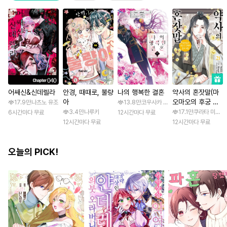
어쌔신&신데렐라
안경, 때때로, 불량
나의 행복한 결혼
약사의 혼잣말(마
아
오마오의 후궁 수
17.9만
나츠노 유조
13.8만
코우사카 리토 / 아기토기 아쿠미
수께끼 풀이수첩)
3.4만
나루키
17.1만
쿠라타 미노지 
6시간마다 무료
12시간마다 무료
12시간마다 무료
12시간마다 무료
오늘의 PICK!