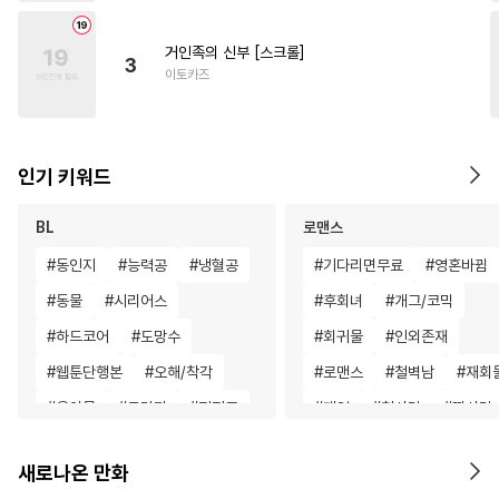
거인족의 신부 [스크롤]
3
이토카즈
인기 키워드
BL
로맨스
#
동인지
#
능력공
#
냉혈공
#
기다리면무료
#
영혼바뀜
#
동물
#
시리어스
#
후회녀
#
개그/코믹
#
하드코어
#
도망수
#
회귀물
#
인외존재
#
웹툰단행본
#
오해/착각
#
로맨스
#
철벽남
#
재회
#
육아물
#
드라마
#
직진공
#
게임
#
첫사랑
#
짝사랑
#
짝사랑공
#
후회수
#
강수
#
첫경험
#
힐링물
#
현대
새로나온 만화
#
까칠수
#
연상수
#
굴림수
#
재벌남
#
판타지/SF