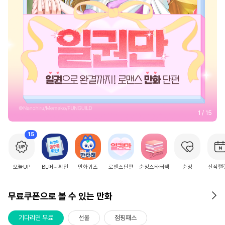
2
/
15
15
오늘UP
BL머니확인
만화퀴즈
로맨스단편
순정스타터팩
순정
신작캘
무료쿠폰으로 볼 수 있는 만화
기다리면 무료
선물
점핑패스