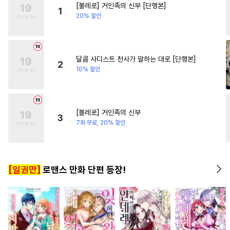
[볼레로] 거인족의 신부 [단행본]
#
문란수
#
난폭공
#
원나잇
#
로맨스
#
드라마
#
평범
1
20% 할인
#
얼빠수
#
계략공
#
친구>연인
#
변태수
#
초능력
#
질투
#
미인수
달콤 사디스트 천사가 말하는 대로 [단행본]
2
10% 할인
#
만화단편
#
절륜공
#
계략수
#
연하공
#
임신수
#
소심수
#
복수
#
조폭공
[볼레로] 거인족의 신부
3
#
재회물
#
욕망수
7화 무료, 20% 할인
#
학원/캠퍼스
#
고수위
#
판타지
#
수한정다정공
[일권만]
로맨스 만화 단편 등장!
#
페티쉬
#
미인공
#
무심수
#
연상공
#
후회공
#
힐링물
#
짝사랑
#
상처수
#
연하수
#
벤츠공
#
까칠공
#
떡대공