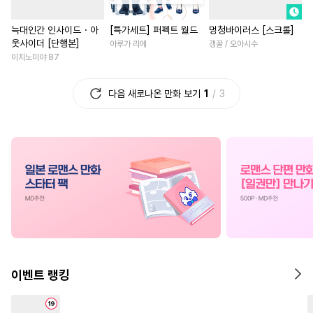
#
능욕
#
상처공
#
예민수
#
서양풍
#
육아물
#
상처
늑대인간 인사이드・아
[특가세트] 퍼펙트 월드
멍청바이러스 [스크롤]
#
조교
#
소설원작
#
능욕수
#
친구
#
일상
#
동양풍
웃사이더 [단행본]
아루가 리에
갱꿀 / 오아시수
#
민감수
#
첫사랑
#
평범녀
#
초능력
이치노미야 87
#
섹스파트너
#
집착공
#
나이차커플
#
직진남
다음 새로나온 만화 보기
1
3
#
안경수
#
SM
#
첫경험
#
후회남
#
능욕
#
절륜남
#
역사/시대물
#
촉수
#
복수물
#
우정
#
집착남
#
연상연하
#
철벽수
#
부부
#
계략남
#
직진남
#
영상
#
3P
#
평범공
#
동정수
#
애증관계
#
연상연하
#
주종관계
#
계약관계
#
철벽녀
#
다각관계
#
동정공
#
유혹
#
능력수
#
배틀연애
#
선후배
#
초딩공
#
사제관계
#
까칠남
#
무심남
#
소년
#
자낮수
#
헤테로공
#
장발
#
절륜
#
연애/결혼
이벤트 랭킹
#
현대물
#
OO버스
#
백합/GL
#
학원/캠퍼스
#
돔섭버스
#
감금/강제
#
친구
#
동거
#
현대물