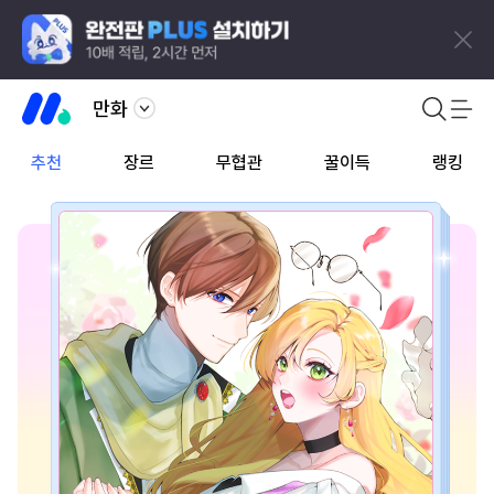
만화
추천
장르
무협관
꿀이득
랭킹