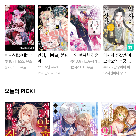
어쌔신&신데렐라
안경, 때때로, 불량
나의 행복한 결혼
약사의 혼잣말(마
아
오마오의 후궁 수
18만
나츠노 유조
13.8만
코우사카 리토 / 아기토기 아쿠미
수께끼 풀이수첩)
3.5만
나루키
17.2만
쿠라타 미노지 
6시간마다 무료
12시간마다 무료
12시간마다 무료
12시간마다 무료
오늘의 PICK!