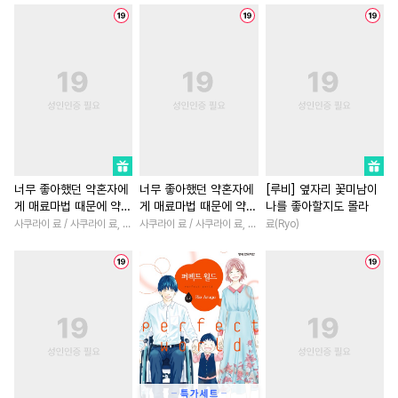
#
유사근친
#
수인수
#
차원이동물
#
삼각관계
#
평범수
#
적극수
#
떡대수
#
연하남
#
죽음/살인
#
오메가버스
#
강공
#
사제관계
#
환생물
#
존댓말공
#
키작공
#
성장물
#
계약관계
#
무심공
#
능글수
#
연예계
#
원나잇
#
이세계물
#
군림수
#
피폐물
#
순정수
#
연애/결혼
#
섹스파트너
#
배틀연애
#
미남수
#
일상
#
고수위
#
학원/캠퍼스
너무 좋아했던 약혼자에
너무 좋아했던 약혼자에
[루비] 옆자리 꽃미남이
게 매료마법 때문에 약혼
게 매료마법 때문에 약혼
나를 좋아할지도 몰라
#
직진수
#
순진수
#
잔망수
#
능력녀
#
능글남
#
성장
파기당했습니다
파기당했습니다 [단행
사쿠라이 료 / 사쿠라이 료, 시이나 사에라
사쿠라이 료 / 사쿠라이 료, 시이나 사에라
료(Ryo)
#
침착수
#
삼각관계
#
친구>연인
#
역사/시대물
본]
#
쓰레기수
#
명랑수
#
다정남
#
일상
#
연예계
#
미남공
#
유혹수
#
귀염수
#
직진녀
#
짝사랑
#
다정
#
SF
#
혐관
#
단정수
#
부부
#
친구>연인
#
복
#
동거
#
연애/결혼
#
첫사랑
#
소설원작
#
다공일수
#
대형견공
#
명문세가
#
오피스물