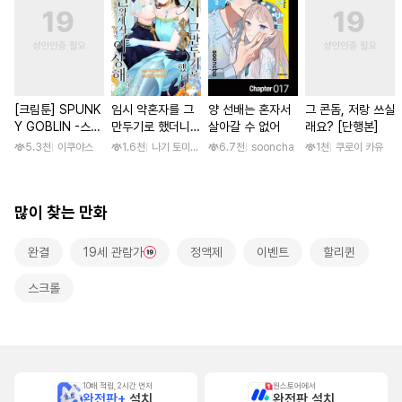
[크림툰] SPUNK
임시 약혼자를 그
양 선배는 혼자서
그 콘돔, 저랑 쓰실
Y GOBLIN -스펑
만두기로 했더니
살아갈 수 없어
래요? [단행본]
키 고블린- [단행
냉혹한 용신 왕세
5.3천
이쿠야스
1.6천
나기 토미오 / 고마 아카리
6.7천
sooncha
1천
쿠로이 카유
본]
자의 상태가 이상
해졌습니다 [단행
본]
많이 찾는 만화
완결
19세 관람가
정액제
이벤트
할리퀸
스크롤
10배 적립, 2시간 먼저
원스토어에서
완전판+
설치
완전판 설치