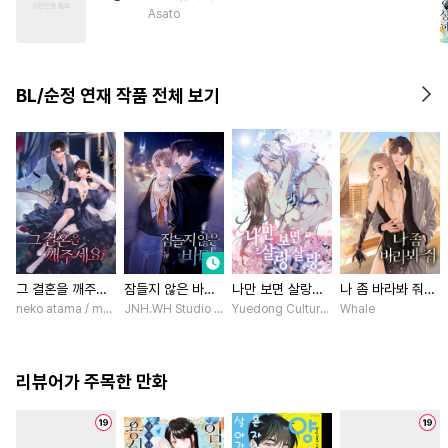
#
츤데레수
#
능욕공
Asato
#
츤데레공
#
기억상실
#
동양풍
#
성인용품
#
광공
BL/순정 연재 작품 전체 보기
#
개그/코믹
그 결혼을 깨주세
잠들지 않은 바다
나만 보면 살랑살
나 좀 바라봐 줘
요 [스크롤]
[스크롤]
랑 [스크롤]
[스크롤]
neko atama / manxi (China Literature)
JNH.WH Studio / Lasso
Yuedong Culture / 백두몽
Whale
리뷰어가 주목한 만화