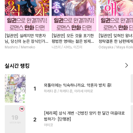
[일권만] 실례지만 약혼자
[일권만] 모든 것을 포기한
[일권만] 잊혀진 왕
님, 당신의 눈은 장식인가
평범한 영애는 젊은 빙제의
정략결혼 한 남편에게
요? [단행본]
총애를 받는다 [단행본]
받고 있습니다 [단행
Mashiro / Memeko
나츠미 / 시바노 이즈미
Odayaka / Maya Koi
실시간 랭킹
외톨이에는 익숙하니까요. 약혼자 방치 중!
1
하레타 준 / 하레타 준, 아라세 야히로
[체리콕] 상식 개변 -건방진 양키 한 달간 마음대로
2
범하기- [단행본]
야이코