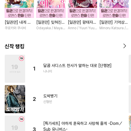
#
애증관계
#
선후배
#
개아가공
#
달달물
[일권만] 내게 간
[일권만] 잊혀진
[일권만] 왕태자님
[일권만] 기억상실
#
서양풍
#
헌신수
섭하지 않겠다던
왕녀지만 정략결혼
과의 약혼을 거절
악역 영애는 공략
쿠로카와 쿠사비
Odayaka / Maya Koike
Anno / Yuuri Yuudachi
Minoru Katsura / M
#
또라이공
#
감자수
냉정한 남편이 어
한 남편에게 익애
했더니 어째서인지
대상인 얀데레 의
째선지 저만 바라
받고 있습니다 [단
얀데레로 돌변했습
붓 오라버니에게서
#
순정공
#
사랑꾼공
봅니다 [단행본]
행본]
니다 [단행본]
도망칠 수가 없다
신작 랭킹
[단행본]
#
모럴리스
#
트라우마
#
수인
#
이세계물
#
다정수
달콤 사디스트 천사가 말하는 대로 [단행본]
1
#
변태
#
회귀물
#
다정공
나나이
#
리맨물
#
인외존재
#
가이드버스
#
재벌공
도박병기
#
음험공
#
아방수
2
신형빈
#
다각관계
#
변태공
#
후방주의
#
대물공
[특가세트] 야하게 훈육하고 사랑해 줄게 -Dom／
#
능글공
#
친구
#
BDSM
3
Sub 유니버스-