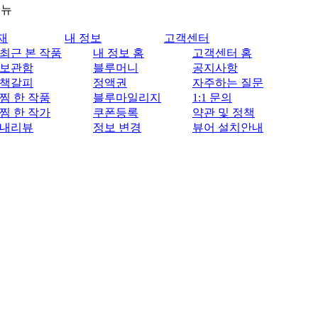
메뉴
재
내 정보
고객센터
최근 본 작품
내 정보 홈
고객센터 홈
보관함
블루머니
공지사항
책갈피
정액권
자주하는 질문
찜 한 작품
블루마일리지
1:1 문의
찜 한 작가
쿠폰등록
약관 및 정책
내리뷰
정보 변경
뷰어 설치안내