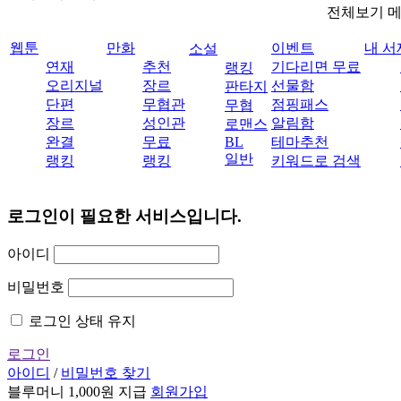
전체보기 
웹툰
만화
이벤트
내 서
소설
연재
추천
기다리면 무료
랭킹
오리지널
장르
선물함
판타지
단편
무협관
점핑패스
무협
장르
성인관
알림함
로맨스
완결
무료
BL
테마추천
일반
랭킹
랭킹
키워드로 검색
로그인이 필요한 서비스입니다.
아이디
비밀번호
로그인 상태 유지
로그인
아이디
/
비밀번호 찾기
블루머니 1,000원 지급
회원가입