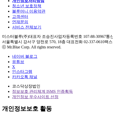
개인정보처리방침
청소년 보호정책
블루머니 이용약관
고객센터
연재문의
서비스 전체보기
미스터블루(주)
대표자 조승진
사업자등록번호 107-88-30967
통신
서울특별시 강서구 양천로 570, 18층
대표전화 02-337-0610
팩스 0
ⓒ Mr.Blue Corp. All rights reserved.
네이버 블로그
유튜브
X
인스타그램
카카오톡 채널
코스닥상장법인
정보보호 관리체계 ISMS 인증획득
개인정보 우수사이트 선정
개인정보보호 활동