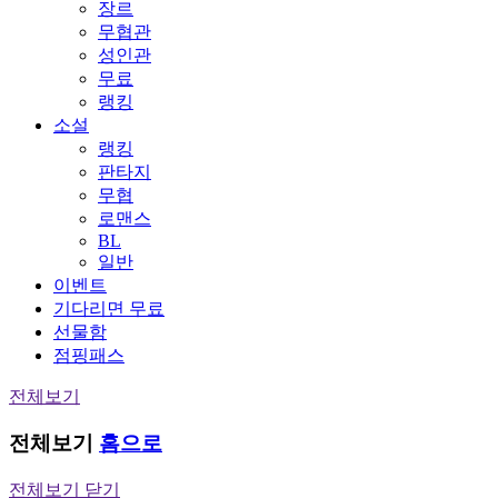
장르
무협관
성인관
무료
랭킹
소설
랭킹
판타지
무협
로맨스
BL
일반
이벤트
기다리면 무료
선물함
점핑패스
전체보기
전체보기
홈으로
전체보기 닫기