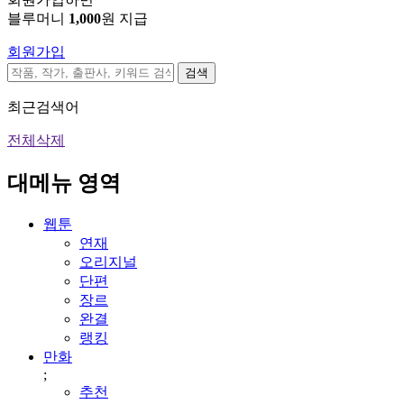
블루머니
1,000
원 지급
회원가입
검색
최근검색어
전체삭제
대메뉴 영역
웹툰
연재
오리지널
단편
장르
완결
랭킹
만화
;
추천