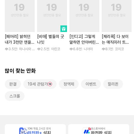
[페어리] 밝히던
[비애] 별들의 굿
[인디고] 그렇게
[체리콕] 다 보이
내가 3천만 엔을
나잇
말하면 안아버린다
는 매직미러 트럭
갚는 방법
[단행본]
[단행본]
3.5만
하나사와 나미오
2.5천
아린코
6.8천
니야마
8.1천
코치코
많이 찾는 만화
완결
19세 관람가
정액제
이벤트
할리퀸
스크롤
10배 적립, 2시간 먼저
원스토어에서
완전판+
설치
완전판 설치