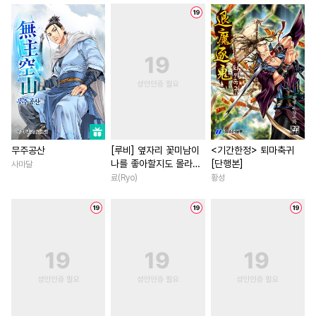
#
오메가버스
#
계략수
#
차원이동물
#
동거
#
소설원작
#
후회수
#
직진녀
#
명문세가
#
키작공
#
떡대수
#
동정공
#
나이차커플
#
소설원작
#
힐링물
#
상처수
#
원나잇
#
첫사랑
#
친구>연인
#
후회공
#
수인
#
서양풍
#
오피스물
#
회귀물
#
동거
#
수인수
#
츤데레수
#
짝사랑
#
부부
#
현대물
#
드라마
#
친구
#
민감수
#
역사/시대물
#
서양풍
무주공산
[루비] 옆자리 꽃미남이
<기간한정> 퇴마축귀
나를 좋아할지도 몰라
[단행본]
사마달
#
하드코어
#
적극수
#
무심남
#
집착남
[단행본]
료(Ryo)
황성
#
잔망수
#
대물공
#
순정수
#
학원/캠퍼스
#
애증관계
#
직진수
#
강수
#
순진수
#
짝사랑
#
드라마
#
동양
#
능글수
#
직진공
#
계략남
#
직진남
#
모럴리스
#
다각관계
#
백합/GL
#
게임
#
연애/결혼
#
절륜공
#
섹스파트너
#
연예계
#
미남공
#
까칠수
#
피폐물
#
삼각관계
#
선후배