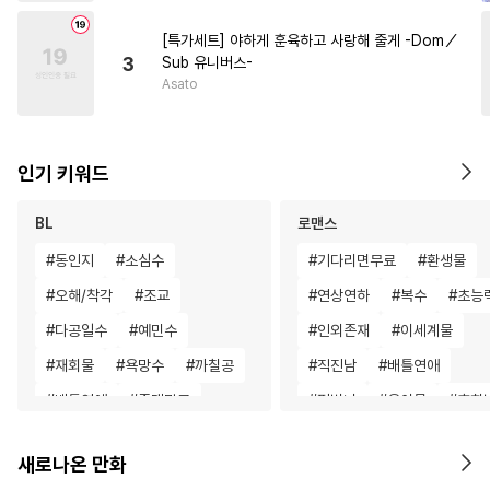
[특가세트] 야하게 훈육하고 사랑해 줄게 -Dom／
3
Sub 유니버스-
Asato
인기 키워드
BL
로맨스
#
동인지
#
소심수
#
기다리면무료
#
환생물
#
오해/착각
#
조교
#
연상연하
#
복수
#
초능
#
다공일수
#
예민수
#
인외존재
#
이세계물
#
재회물
#
욕망수
#
까칠공
#
직진남
#
배틀연애
#
배틀연애
#
존댓말공
#
평범녀
#
육아물
#
후회
#
개아가공
#
혐관
#
평범공
#
우정
#
힐링물
#
원나잇
새로나온 만화
#
트라우마
#
난폭공
#
성장물
#
일상
#
절륜