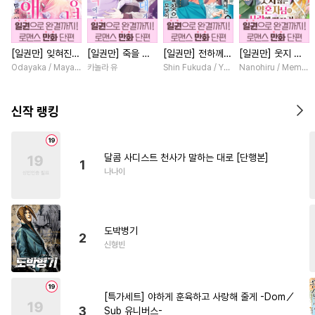
#
또라이공
#
3P
#
임신수
#
다정공
#
재벌공
#
변태수
[일권만] 잊혀진
[일권만] 죽을 뻔
[일권만] 전하께서
[일권만] 웃지 않
#
육아물
#
가이드버스
왕녀지만 정략결혼
한 늑대가 운명의
는 오늘도 운명의
는 약혼자님이 사
Odayaka / Maya Koike
카놀라 유
Shin Fukuda / Yoko Kurosu
Nanohiru / Memek
#
연하공
#
이세계물
#
SF
한 남편에게 익애
짝이 되기까지 [단
상대를 찾으신 모
랑에 빠진 건 변장
받고 있습니다 [단
행본]
양이네요 (웃음)
한 저인 것 같습니
#
SM
#
강공
#
능력공
행본]
[단행본]
다 [단행본]
신작 랭킹
#
쓰레기수
#
동정수
#
대형견공
#
유사근친
달콤 사디스트 천사가 말하는 대로 [단행본]
1
#
다정수
#
명랑수
나나이
#
기억상실
#
일상
#
굴림수
#
미남수
#
촉수
#
연하수
도박병기
#
학원/캠퍼스
#
첫사랑
2
신형빈
#
장발
#
귀염수
#
성인용품
#
무심수
#
음험공
#
유혹수
[특가세트] 야하게 훈육하고 사랑해 줄게 -Dom／
#
OO버스
#
단정수
3
Sub 유니버스-