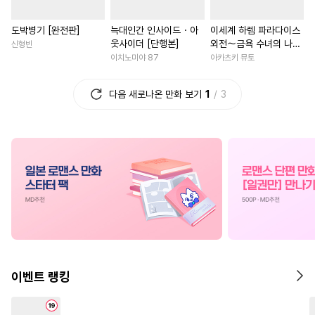
#
조폭공
#
미인공
#
사제관계
#
재회물
#
친
도박병기 [완전판]
늑대인간 인사이드・아
이세계 하렘 파라다이스
#
사랑꾼공
#
미인수
#
로맨스
#
연애/결혼
웃사이더 [단행본]
외전～금욕 수녀의 나라
신형빈
#
철벽수
#
안경수
#
연예계
#
연하남
#
성장물
#
일상
～ [단행본]
이치노미야 87
아카츠키 뮤토
#
상처공
#
냉혈공
#
고수위
#
절륜남
#
연애/결혼
다음 새로나온 만화 보기
1
3
#
삼각관계
#
달달물
#
까칠남
#
현대물
#
얼빠수
#
연상수
#
자낮수
#
개그/코믹
#
소년
#
첫사
#
수한정다정공
#
동양풍
#
능력녀
#
다각관계
#
침착수
#
주종관계
#
영혼바뀜
#
복수물
#
시리어스
#
헌신수
#
다정남
#
계약관계
#
집착공
#
계약관계
#
능글남
#
능욕
#
평범녀
#
짝사랑공
#
계략공
#
철벽남
#
재벌남
#
고수
#
연상공
#
현대물
#
광공
#
영상화
#
후회녀
#
철벽
이벤트 랭킹
#
연상연하
#
친구>연인
#
친구
#
판타지/SF
#
능글공
#
문란수
#
평범수
#
다정남
#
학원/캠퍼스