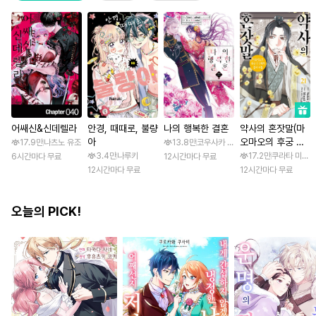
어쌔신&신데렐라
안경, 때때로, 불량
나의 행복한 결혼
약사의 혼잣말(마
아
오마오의 후궁 수
17.9만
나츠노 유조
13.8만
코우사카 리토 / 아기토기 아쿠미
수께끼 풀이수첩)
3.4만
나루키
17.2만
쿠라타 미노지 
6시간마다 무료
12시간마다 무료
12시간마다 무료
12시간마다 무료
오늘의 PICK!