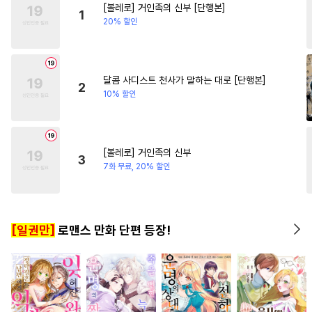
[볼레로] 거인족의 신부 [단행본]
#
복수
#
리맨물
#
도망수
#
친구>연인
#
상처녀
1
20% 할인
#
초딩공
#
군림수
#
페티쉬
#
죽음/살인
#
첫경험
#
사제관계
#
질투
#
로맨스
#
만화단편
#
인외존재
달콤 사디스트 천사가 말하는 대로 [단행본]
2
10% 할인
#
BDSM
#
선후배
#
개그/코믹
#
변태
#
섹스파트너
#
초능력
[볼레로] 거인족의 신부
3
#
역사/시대물
#
후방주의
7화 무료, 20% 할인
#
첫경험
#
순정공
#
동물
#
짝사랑
#
능력수
#
아방수
[일권만]
로맨스 만화 단편 등장!
#
츤데레공
#
변태공
#
판타지
#
무심공
#
웹툰단행본
#
떡대공
#
능욕공
#
회귀물
#
부부