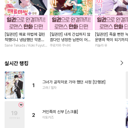
[일권만] 매료 마법에 걸린
[일권만] 내게 간섭하지 않
[일권만] 죽을 뻔한 
척했더니 냉담했던 약혼자
겠다던 냉정한 남편이 어째
운명의 짝이 되기까지
가 맹목적인 사랑꾼이 되었
선지 저만 바라봅니다 [단행
본]
Sane Takada / Koki Fuyutsuki
쿠로카와 쿠사비
카놀라 유
습니다 [단행본]
본]
실시간 랭킹
그녀가 공작저로 가야 했던 사정 [단행본]
1
고래 / 밀차
거인족의 신부 [스크롤]
2
이토카즈