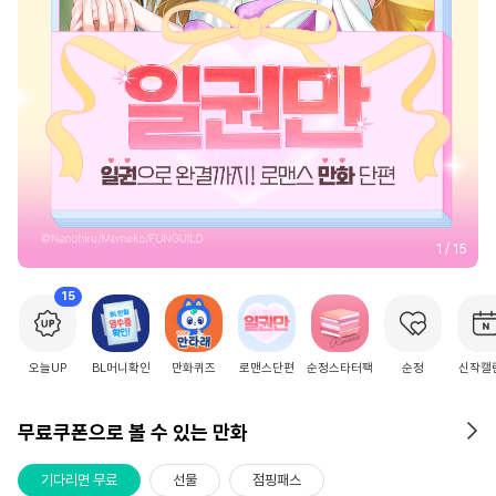
2
/
15
15
오늘UP
BL머니확인
만화퀴즈
로맨스단편
순정스타터팩
순정
신작캘
무료쿠폰으로 볼 수 있는 만화
기다리면 무료
선물
점핑패스