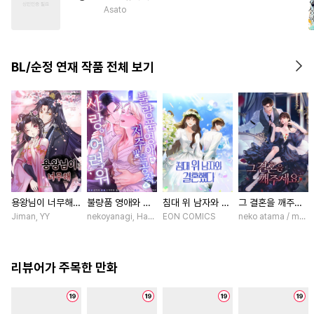
#
돔섭버스
#
능욕
#
유혹
Asato
#
감금/강제
#
능욕수
#
애증관계
#
벤츠공
BL/순정 연재 작품 전체 보기
#
헤테로공
#
감자수
용왕님이 너무해
불량품 영애와 저
침대 위 남자와 결
그 결혼을 깨주세
[스크롤]
주받은 공작은 사
혼했다 [스크롤]
요 [스크롤]
Jiman, YY
nekoyanagi, Hako, ABE RAGE, sumikawa volvox / ABE RAG
EON COMICS
neko atama / manxi 
랑이 어려워 [스크
롤]
리뷰어가 주목한 만화