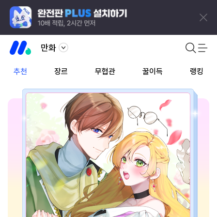
만화
추천
장르
무협관
꿀이득
랭킹