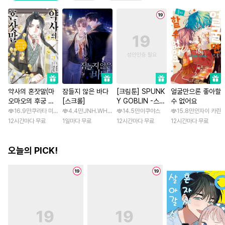
약사의 혼잣말(마
잠들지 않은 바다
[크림툰] SPUNK
얼굴만으론 좋아할
오마오의 후궁 수
[스크롤]
Y GOBLIN -스펑
수 없어요
수께끼 풀이수첩)
키 고블린- [스크
16.9만
쿠라타 미노지 / 휴우가 나츠
4.4만
JNH.WH Studio / Lasso
14.5만
이쿠야스
15.8만
안자이 카린
롤]
12시간마다 무료
1일마다 무료
12시간마다 무료
12시간마다 무료
오늘의 PICK!