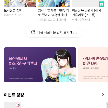
#
배틀연애
#
조폭공
#
첫사랑
#
재회물
#
로맨
도시전설 선배
임시 약혼자를 그만두기
이상성욕 남편의 NTR
#
미인수
#
순정공
#
후회수
#
능력녀
#
섹스파트너
로 했더니 냉혹한 용신
신혼여행 [스크롤]
히라오카 카즈키
#
연상공
#
평범공
#
조교
#
성장물
#
개그/코믹
#
우
왕세자의 상태가 이상해
나기 토미오 / 고마 아카리
이치지쿠/칸타마
졌습니다 [단행본]
#
존댓말공
#
까칠공
#
능욕
#
소설원작
#
일상
다음 새로나온 만화 보기
1
3
#
감자수
#
냉혈공
#
평범남
#
친구
#
회귀물
#
헤테로공
#
계략수
#
납치
#
재벌남
#
게임
#
현대물
#
절륜공
#
첫경험
#
순정수
#
친구
#
연하남
#
고수위
#
달달물
#
육아물
#
동정공
#
현대물
#
학원/캠퍼스
#
적극수
#
귀염수
#
임신수
#
애증관계
#
죽음/살인
#
기억상실
#
후방주의
#
절륜
#
원나잇
#
성장물
#
동양풍
#
연상연하
#
학원/캠퍼스
#
영혼바뀜
#
또라이공
#
판타지
#
선후배
#
복수
#
상처녀
이벤트 랭킹
#
페티쉬
#
드라마
#
평범수
#
연애/결혼
#
집착남
#
연하공
#
초능력
#
헌신공
#
연상연하