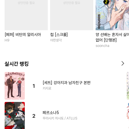
[페퍼] 비탄의 알리시아
첩 [스크롤]
양 선배는 혼자서 살
없어 [단행본]
H9
야한생각
sooncha
실시간 랭킹
[세트] 강아지과 남자친구 본편
1
카지로
페르소나5
2
무라사키 히사토 / ATLUS