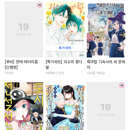
#
개아가공
#
짝사랑공
#
계략남
#
역사/시대물
#
오메가버스
#
굴림수
#
능글남
#
환생물
#
육아
#
초딩공
#
계약관계
#
SM
#
조신남
#
연애/결혼
#
능욕공
#
역사/시대물
#
직진남
#
첫사랑
#
서양
#
까칠수
#
음험공
#
현대물
#
로맨스
#
오피스물
#
능글수
#
일상
#
피폐물
#
다정남
#
후회남
#
일상
#
떡대공
#
키작공
#
배틀연애
#
절륜남
[루비] 연애 테러리즘
[특가세트] 괴수의 꽃다
흑마법 기숙사의 세 문제
[단행본]
발
아
#
사제관계
#
대형견공
#
첫경험
#
삼각관계
카사카
아마하나 신이
사이토 키미오
#
철벽수
#
동정수
#
다각관계
#
친구>연인
#
섹스파트너
#
재벌공
#
할리퀸
#
힐링물
#
드라
#
능욕수
#
첫사랑
#
능력수
#
짝사랑
#
평범녀
#
짝사
#
직진공
#
광공
#
혐관
#
부부
#
동거
#
복수물
#
얼빠수
#
자낮수
#
변태
#
친구>연인
#
후회녀
#
상처수
#
인외존재
#
철벽녀
#
계약관계