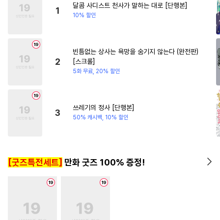
달콤 사디스트 천사가 말하는 대로 [단행본]
#
만화단편
#
소설원작
1
10% 할인
#
원나잇
#
친구>연인
#
아방수
#
욕망수
#
명랑수
빈틈없는 상사는 욕망을 숨기지 않는다 (완전판)
#
강공
#
유혹수
#
하드코어
2
[스크롤]
#
BDSM
#
집착수
#
다정공
5화 무료, 20% 할인
#
순진수
#
무심수
#
계략공
#
수한정다정공
#
애증관계
쓰레기의 정사 [단행본]
3
#
헌신수
#
병약수
#
능력공
50% 캐시백, 10% 할인
#
연예계
#
예민수
#
친구
#
미남공
#
미남수
#
복수
[굿즈특전세트]
만화 굿즈 100% 증정!
#
후회공
#
가이드버스
#
쓰레기공
#
변태공
#
장발공
#
도망수
#
군림수
#
상처공
#
난폭공
#
능욕