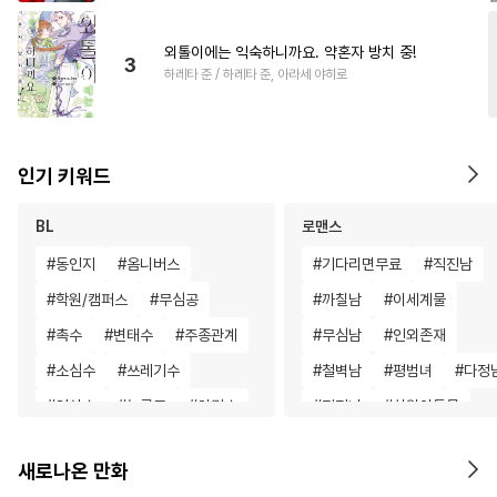
외톨이에는 익숙하니까요. 약혼자 방치 중!
3
하레타 준 / 하레타 준, 아라세 야히로
인기 키워드
BL
로맨스
#
동인지
#
옴니버스
#
기다리면무료
#
직진남
#
학원/캠퍼스
#
무심공
#
까칠남
#
이세계물
#
촉수
#
변태수
#
주종관계
#
무심남
#
인외존재
#
소심수
#
쓰레기수
#
철벽남
#
평범녀
#
다정
#
연상수
#
능글공
#
안경수
#
직진녀
#
차원이동물
#
사랑꾼공
#
민감수
#
영상화
#
판타지/SF
새로나온 만화
#
오해/착각
#
연하수
#
동양풍
#
나이차커플