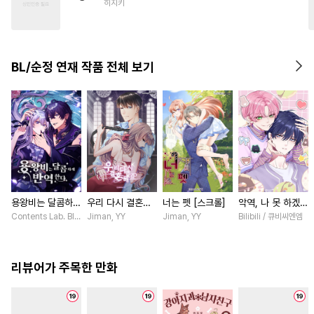
히지키
#
수인수
#
다공일수
#
모럴리스
#
동거
#
수인
#
잔망수
#
감금/강제
BL/순정 연재 작품 전체 보기
#
웹툰단행본
용왕비는 달콤하게
우리 다시 결혼해
너는 펫 [스크롤]
악역, 나 못 하겠어
반역한다 [스크롤]
요 [스크롤]
[스크롤]
Contents Lab. Blue TOKYO / 카라스마 시메이, 냐마소
Jiman, YY
Jiman, YY
Bilibili / 큐비씨엔엠
리뷰어가 주목한 만화