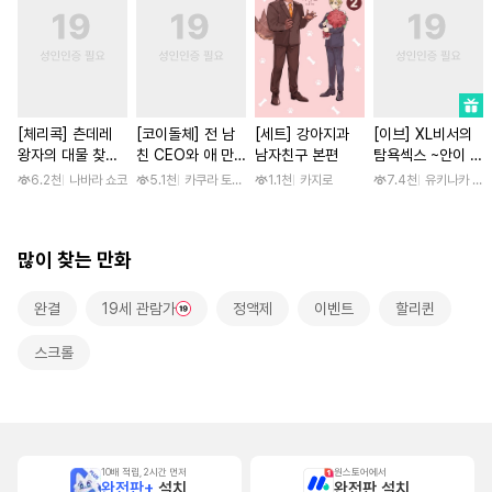
[체리콕] 츤데레
[코이돌체] 전 남
[세트] 강아지과
[이브] XL비서의
왕자의 대물 찾기
친 CEO와 애 만
남자친구 본편
탐욕섹스 ~안이 흠
[단행본]
들기 결혼 ~예상외
뻑 젖을 때까지 사
6.2천
나바라 쇼코
5.1천
카쿠라 토모하 / 타마키 나오
1.1천
카지로
7.4천
유키나카 사
로 사랑받는 동거~
랑받고 있습니다~
[스크롤]
많이 찾는 만화
완결
19세 관람가
정액제
이벤트
할리퀸
스크롤
10배 적립, 2시간 먼저
원스토어에서
완전판+
설치
완전판 설치