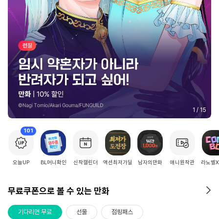
1
/
15
101
오늘UP
BL머니확인
신작캘린더
액션최저가딜
남자의만화
애니원작관
라노벨
무료쿠폰으로 볼 수 있는 만화
기다리면 무료
선물
점핑패스