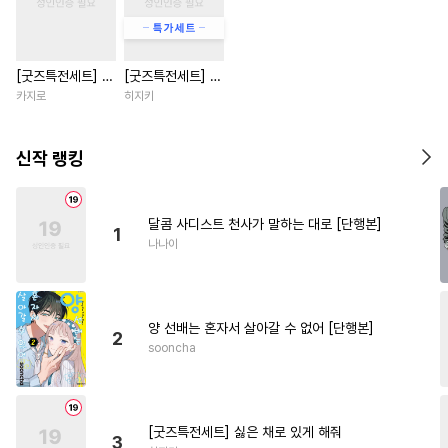
#
다정수
#
츤데레공
#
이세계물
#
삼각관계
[굿즈특전세트] 강
[굿즈특전세트] 싫
#
부부
#
고수위
#
개그/코믹
아지과 남자친구
은 채로 있게 해줘
카지로
히지키
#
재회물
#
성인용품
외전
#
집착공
#
선후배
#
미인공
신작 랭킹
#
대물공
#
문란수
#
단정수
#
츤데레수
#
떡대수
#
질투
달콤 사디스트 천사가 말하는 대로 [단행본]
1
#
동물
#
무뚝뚝공
#
강수
나나이
#
인싸공
#
유혹
#
침착수
#
OO버스
#
서양풍
양 선배는 혼자서 살아갈 수 없어 [단행본]
#
트라우마
#
나이차커플
2
sooncha
#
다각관계
#
문란공
#
벤츠공
#
리맨물
#
힐링물
#
장발
#
짝사랑
#
3P
[굿즈특전세트] 싫은 채로 있게 해줘
3