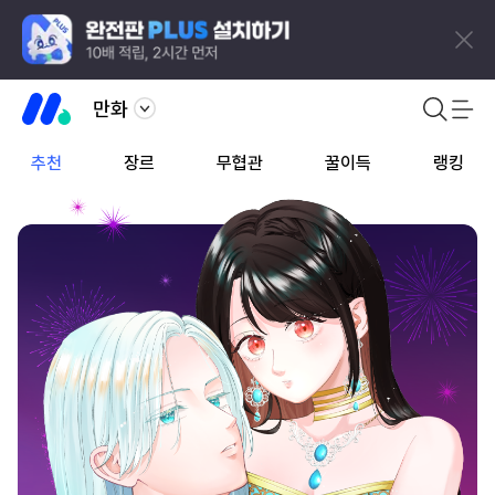
만화
추천
장르
무협관
꿀이득
랭킹