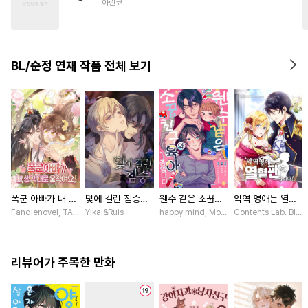
아린코
#
도망수
#
소설원작
#
미인수
#
드라마
#
대물공
#
능력수
BL/순정 연재 작품 전체 보기
폭군 아빠가 내 생
덫에 걸린 짐승
웬수 같은 소꿉친
악역 영애는 열혈
각대로 움직여요
[스크롤]
구와 육아 중입니
팬입니다! [스크
Fanqienovel, TAG.U / Fuyuaner
Yikai&Ruis
happy mind, MokumeKyo / MokumeKyo,
Contents Lab. Bl
[스크롤]
다 [스크롤]
롤]
리뷰어가 주목한 만화