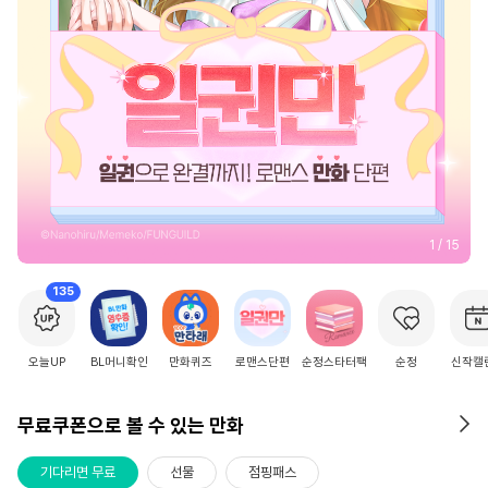
2
/
15
135
오늘UP
BL머니확인
만화퀴즈
로맨스단편
순정스타터팩
순정
신작캘
무료쿠폰으로 볼 수 있는 만화
기다리면 무료
선물
점핑패스