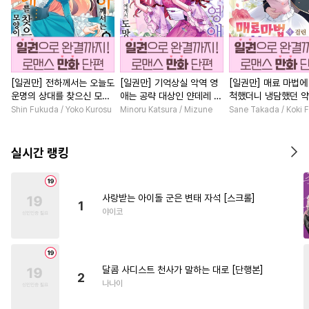
[일권만] 전하께서는 오늘도
[일권만] 기억상실 악역 영
[일권만] 매료 마법에
운명의 상대를 찾으신 모양
애는 공략 대상인 얀데레 의
척했더니 냉담했던 
이네요 (웃음) [단행본]
붓 오라버니에게서 도망칠
가 맹목적인 사랑꾼이
Shin Fukuda / Yoko Kurosu
Minoru Katsura / Mizune
Sane Takada / Koki F
수가 없다 [단행본]
습니다 [단행본]
실시간 랭킹
사랑받는 아이돌 군은 변태 자석 [스크롤]
1
야이코
달콤 사디스트 천사가 말하는 대로 [단행본]
2
나나이