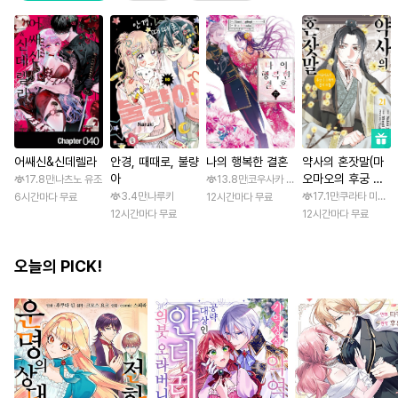
어쌔신&신데렐라
안경, 때때로, 불량
나의 행복한 결혼
약사의 혼잣말(마
아
오마오의 후궁 수
17.8만
나츠노 유조
13.8만
코우사카 리토 / 아기토기 아쿠미
수께끼 풀이수첩)
3.4만
나루키
17.1만
쿠라타 미노지 
6시간마다 무료
12시간마다 무료
12시간마다 무료
12시간마다 무료
오늘의 PICK!