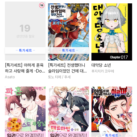
#
모럴리스
#
미남수
#
원나잇
#
학원/캠퍼스
#
동정공
#
첫경험
#
짝사랑
#
철벽남
#
짝사랑
#
동거
#
계략공
#
또라이공
#
평범남
#
소년
#
직진남
#
능욕공
#
개그/코믹
#
영상화
#
삼각관계
#
BDSM
#
옴니버스
#
환생물
#
절륜남
#
절륜
#
오메가버스
#
짝사랑공
#
친구>연인
#
역사/시대물
#
변태수
#
감금/강제
#
친구
#
평범녀
#
선후배
[특가세트] 야하게 훈육
[특가세트] 전생했더니
대악당 소년
하고 사랑해 줄게 -Dom
슬라임이었던 건에 대하
후지치카 코우메
#
후회공
#
삼각관계
#
강수
#
다정남
#
복수
#
첫경험
／Sub 유니버스-
여 이문 : 마국에 사는 트
Asato
토노 타에 / 후세
#
육아물
#
계략수
#
선후배
#
로맨스
#
성장물
리니티
#
장발
#
까칠수
#
문란수
#
인외존재
#
후회녀
#
헤테로공
#
계약관계
#
오피스물
#
사제관계
#
부부
#
3P
#
떡대수
#
힐링물
#
성장물
#
웹툰단행본
#
사제관계
#
연애/결혼
#
직진녀
#
다각관계
#
힐링물
#
직진남
#
짝사랑
#
현대