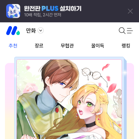
만화
추천
장르
무협관
꿀이득
랭킹