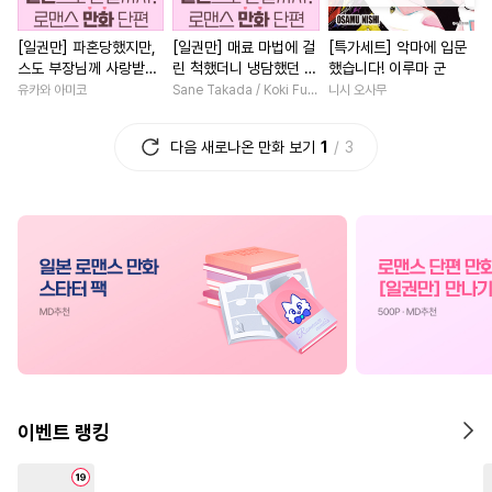
#
난폭공
#
상처공
#
연하수
#
계약관계
#
복수물
[일권만] 파혼당했지만,
[일권만] 매료 마법에 걸
[특가세트] 악마에 입문
#
주종관계
#
친구>연인
#
학원/캠퍼스
#
부부
#
일
스도 부장님께 사랑받고
린 척했더니 냉담했던 약
했습니다! 이루마 군
#
개아가공
#
오해/착각
#
소설원작
#
친구
#
게임
있습니다 [단행본]
혼자가 맹목적인 사랑꾼
유카와 아미코
Sane Takada / Koki Fuyutsuki
니시 오사무
이 되었습니다 [단행본]
#
쓰레기수
#
연예계
#
조신남
#
서양풍
#
계략
다음 새로나온 만화 보기
1
3
#
냉혈공
#
배틀연애
#
드라마
#
판타지/SF
#
수한정다정공
#
하드코어
#
영혼바뀜
#
다각관계
#
재벌공
#
서양풍
#
능욕수
#
동양풍
#
육아물
#
다정
#
능글공
#
아방수
#
회귀물
#
로맨스
#
할리
#
연상연하
#
질투
#
벤츠공
#
현대물
#
능력녀
#
첫사
#
안경수
#
헌신공
#
음험공
#
상처녀
#
평범녀
#
능글
#
유혹수
#
촉수
#
후회수
#
후회남
#
죽음/살인
#
감자수
#
강공
#
까칠공
#
무심남
#
나이차커플
이벤트 랭킹
#
섹스파트너
#
미인공
#
우정
#
연애/결혼
#
페티쉬
#
대형견공
#
연상연하
#
집착남