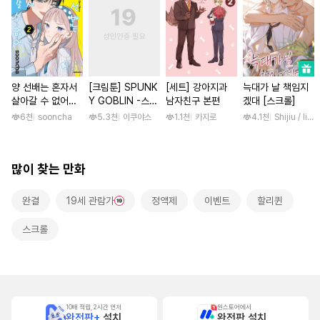
양 선배는 혼자서
[크림툰] SPUNK
[세트] 강아지과
늑대가 날 책임지
살아갈 수 없어
Y GOBLIN -스펑
남자친구 본편
겠대 [스크롤]
[단행본]
키 고블린- [단행
6천
sooncha
5.3천
이쿠야스
1.1천
카지로
4.1천
Shijiu / liube
본]
많이 찾는 만화
완결
19세 관람가
정액제
이벤트
할리퀸
스크롤
10배 적립, 2시간 먼저
원스토어에서
완전판+
설치
완전판 설치