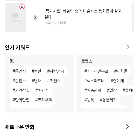
[특가세트] 비밀의 숲의 마술사는 평화롭게 살고
3
싶다
츠루사와 츠타코
인기 키워드
BL
로맨스
#
동인지
#
혐관
#
사랑꾼공
#
기다리면무료
#
재회물
#
순진수
#
변태
#
귀염수
#
섹스파트너
#
연예계
#
기억상실
#
예민수
#
애증관계
#
일상
#
철벽
#
만화단편
#
트라우마
#
능욕
#
명문세가
#
OO버스
#
평범공
#
친구>연인
#
첫사랑
#
집착공
#
철벽수
#
단정수
#
까칠남
#
배틀연애
새로나온 만화
#
초딩공
#
민감수
#
개그/코믹
#
고수위