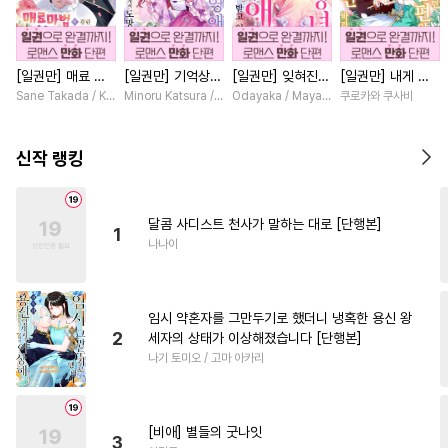
#
변태공
#
연하공
#
헌신수
#
애증관계
#
다공일수
[일권만] 매료 마
[일권만] 기억상실
[일권만] 잊혀진
[일권만] 내게 간
#
평범수
#
연상수
#
유혹
법에 걸린 척했더
악역 영애는 공략
왕녀지만 정략결혼
섭하지 않겠다던
Sane Takada / Koki Fuyutsuki
Minoru Katsura / Mizune
Odayaka / Maya Koike
쿠로카와 쿠사비
#
동거
#
순정공
#
다정수
니 냉담했던 약혼
대상인 얀데레 의
한 남편에게 익애
냉정한 남편이 어
자가 맹목적인 사
붓 오라버니에게서
받고 있습니다 [단
째선지 저만 바라
#
무심공
#
원나잇
#
달달물
랑꾼이 되었습니다
도망칠 수가 없다
행본]
봅니다 [단행본]
신작 랭킹
[단행본]
[단행본]
#
조폭공
#
집착수
#
친구
#
능욕
#
츤데레공
달콤 사디스트 천사가 말하는 대로 [단행본]
1
#
후방주의
#
얼빠수
나나이
#
첫사랑
#
순정수
#
인싸공
#
연상공
#
이세계물
임시 약혼자를 그만두기로 했더니 냉혹한 용신 왕
#
인외존재
#
미남공
2
세자의 상태가 이상해졌습니다 [단행본]
나기 토미오 / 고마 아카리
#
소심수
#
적극수
#
회귀물
#
성인용품
#
동물
#
재회물
#
조교
#
학원/캠퍼스
[비애] 별들의 굿나잇
3