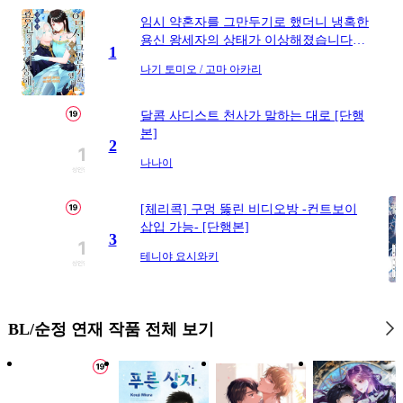
임시 약혼자를 그만두기로 했더니 냉혹한
#
시리어스
#
철벽수
용신 왕세자의 상태가 이상해졌습니다
1
#
첫사랑
#
변태
[단행본]
나기 토미오 / 고마 아카리
#
순진수
#
강수
#
강공
#
츤데레수
달콤 사디스트 천사가 말하는 대로 [단행
본]
#
옴니버스
#
민감수
2
나나이
#
계략수
#
유혹
#
상처공
#
자낮수
[체리콕] 구멍 뚫린 비디오방 -컨트보이
삽입 가능- [단행본]
#
동정공
#
능욕수
3
#
유혹수
#
욕망수
테니야 요시와키
#
가이드버스
#
굴림수
#
짝사랑
BL/순정 연재 작품 전체 보기
#
개아가공
#
초능력
#
인외존재
#
촉수
#
변태공
#
미남수