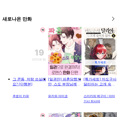
#
애증관계
#
동양풍
#
후회녀
#
계약관
#
연상공
#
다정공
#
연하남
#
절륜
새로나온 만화
#
잔망수
#
감자수
#
계략남
#
짝사랑
#
페티쉬
#
부부
#
오피스물
#
성인용품
#
문란수
#
백합/GL
#
까칠
#
OO버스
#
음험공
#
연상연하
#
존댓말공
#
광공
#
역사/시대물
#
평범수
#
조교
#
서양풍
#
능글남
#
연하공
#
계략공
#
재벌남
#
힐링물
그 콘돔, 저랑 쓰실래
[일권만] 파혼당했지
[특가세트] 마도구사
#
임신수
#
도망수
#
일상
#
능욕
요? [단행본]
만, 스도 부장님께 사
달리아는 고개 숙이
랑받고 있습니다 [단
지 않아
#
능글공
#
혐관
#
학원/캠퍼스
행본]
쿠로이 카유
유카와 아미코
스미카와 메구미 / 아마
#
단정수
#
까칠공
#
인외존재
#
회귀
기시 히사야
#
소심수
#
친구>연인
#
능력녀
#
소설원
#
평범공
#
질투
#
배틀연애
#
친구