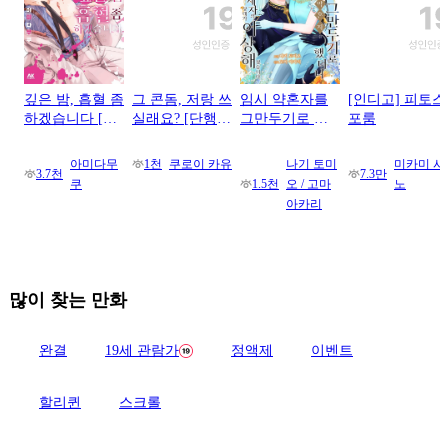
깊은 밤, 흡혈 좀
그 콘돔, 저랑 쓰
임시 약혼자를
[인디고] 피토스
하겠습니다 [단
실래요? [단행
그만두기로 했
포룸
행본]
본]
더니 냉혹한 용
신 왕세자의 상
아미다무
1천
쿠로이 카유
나기 토미
미카미 시
3.7천
7.3만
태가 이상해졌
쿠
1.5천
오 / 고마
노
습니다 [단행본]
아카리
많이 찾는 만화
완결
19세 관람가
정액제
이벤트
할리퀸
스크롤