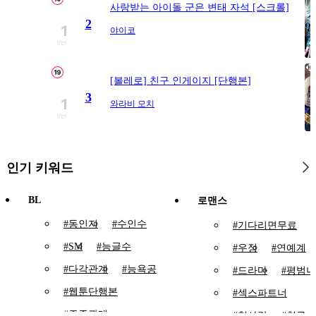
사랑받는 아이돌 군은 변태 자석 [스크롤]
2
야이코
[볼레로] 친구 인게이지 [단행본]
3
와라비 모치
인기 키워드
BL
로맨스
#
동인지
#
수인수
#
기다리면무료
#
SM
#
능글수
#
우정
#
연예계
#
다각관계
#
능욕공
#
드라마
#
평범녀
#
웹툰단행본
#
섹스파트너
#
주종관계
#
첫사랑
#
친구