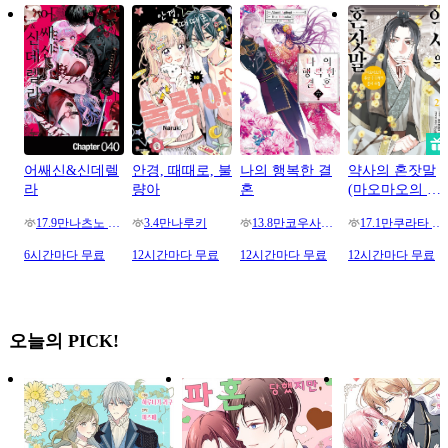
어쌔신&신데렐
안경, 때때로, 불
나의 행복한 결
약사의 혼잣말
라
량아
혼
(마오마오의 후
궁 수수께끼 풀
나츠노 유조
나루키
코우사카 리토 / 아기토기 아쿠
쿠라타 미
17.9만
3.4만
13.8만
17.1만
이수첩)
6시간마다 무료
12시간마다 무료
12시간마다 무료
12시간마다 무료
오늘의 PICK!