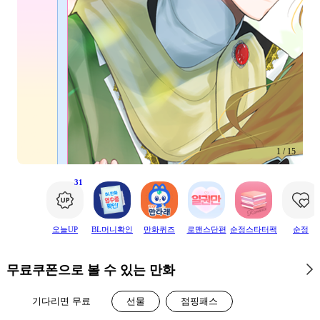
2
/
15
31
오늘UP
BL머니확인
만화퀴즈
로맨스단편
순정스타터팩
순정
무료쿠폰으로 볼 수 있는 만화
기다리면 무료
선물
점핑패스