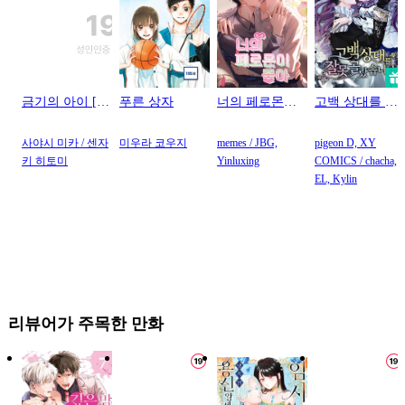
#
능력공
#
감금/강제
#
미인공
#
집착공
#
후회공
#
친구
금기의 아이 [스
푸른 상자
너의 페로몬이
고백 상대를 잘
#
인싸공
#
벤츠공
크롤]
좋아 [스크롤]
못 골랐습니다
[스크롤]
#
적극수
#
재회물
사야시 미카 / 센자
미우라 코우지
memes / JBG,
pigeon D, XY
키 히토미
Yinluxing
COMICS / chacha,
#
쓰레기수
#
예민수
EL, Kylin
#
이세계물
#
하드코어
#
계약관계
#
동정수
#
수인
#
얼빠수
#
선후배
#
일상
리뷰어가 주목한 만화
#
원나잇
#
까칠수