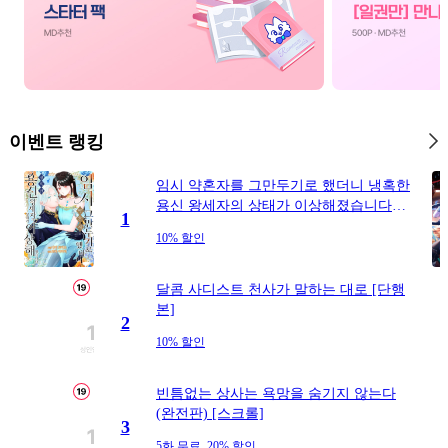
#
냉혈공
#
3P
#
후회남
#
첫경험
#
침착수
#
서양풍
#
로맨스
#
영상화
#
기억상실
#
아방수
#
연애/결혼
#
성
#
조폭공
#
판타지
#
직진남
#
다정남
이벤트 랭킹
#
헌신공
#
소설원작
#
일상
#
현대물
임시 약혼자를 그만두기로 했더니 냉혹한
#
연예계
#
개그/코믹
#
복수
#
연애/결
용신 왕세자의 상태가 이상해졌습니다
1
#
후회수
#
초딩공
#
할리퀸
#
첫사랑
[단행본]
10% 할인
#
난폭공
#
사제관계
#
초능력
#
재회물
#
드라마
#
헌신수
#
삼각관계
달콤 사디스트 천사가 말하는 대로 [단행
본]
#
직진공
#
미남공
#
다각관계
#
현대
2
10% 할인
#
츤데레공
#
대물공
#
영혼바뀜
#
상처
#
변태수
#
짝사랑공
#
소년
#
동거
빈틈없는 상사는 욕망을 숨기지 않는다
#
달달물
#
상처수
(완전판) [스크롤]
#
짝사랑
#
복수물
3
#
귀염수
#
피폐물
5화 무료, 20% 할인
#
로맨스
#
애증관