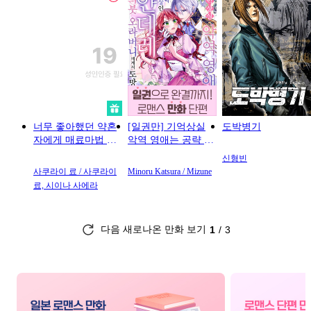
#
회귀물
#
사랑꾼공
#
원나잇
#
이세계
#
다정수
#
힐링물
#
성장물
#
무심남
#
명랑수
#
미인수
#
철벽녀
#
친구>
#
연하수
#
현대물
#
개그/코믹
#
섹스파트너
#
학원/캠퍼스
너무 좋아했던 약혼
[일권만] 기억상실
도박병기
#
순정공
#
안경수
#
평범녀
#
고수위
자에게 매료마법 때
악역 영애는 공략 대
문에 약혼파기당했
상인 얀데레 의붓 오
#
떡대공
#
군림수
#
다정남
#
선후배
신형빈
습니다
라버니에게서 도망
사쿠라이 료 / 사쿠라이
Minoru Katsura / Mizune
#
배틀연애
#
직진녀
#
죽음/
칠 수가 없다 [단행
료, 시이나 사에라
본]
#
학원/캠퍼스
#
부부
#
나이차커
#
무심수
#
헤테로공
#
동양풍
#
판타지/
다음 새로나온 만화 보기
1
3
#
트라우마
#
명문세가
#
철벽
#
만화단편
#
집착수
#
절륜남
#
사제관
#
동물
#
역사/시대물
#
친구>연인
#
무심공
#
절륜공
#
차원이동물