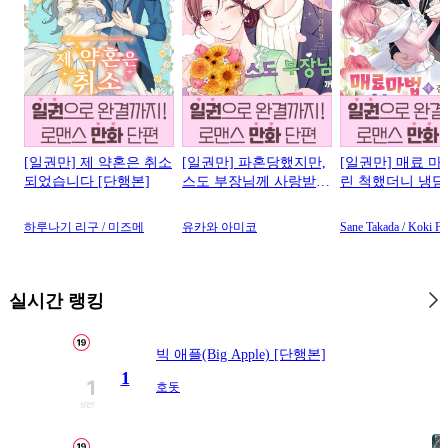
[일권만] 제 약혼은 취소
[일권만] 파혼당했지만,
[일권만] 매료 마
되었습니다 [단행본]
스도 부장님께 사랑받고
린 척했더니 냉
있습니다 [단행본]
약혼자가 맹목적
꾼이 되었습니다 
하루나기 리구 / 미즈메
유카와 아미코
Sane Takada / Koki Fu
본]
실시간 랭킹
빅 애플(Big Apple) [단행본]
1
호돗