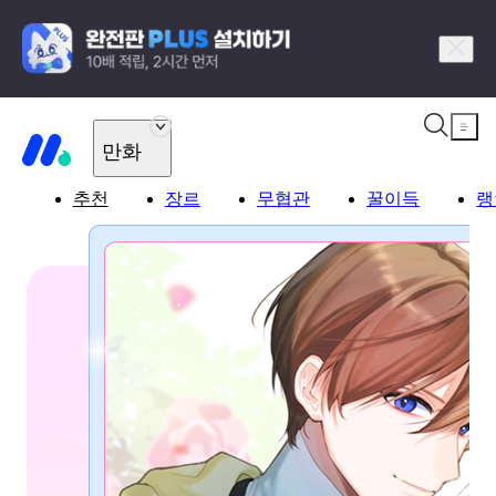
만화
추천
장르
무협관
꿀이득
랭