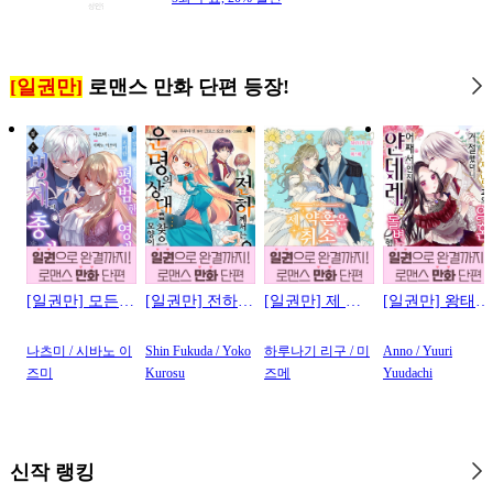
#
능력수
#
다공일수
#
직진남
#
환생물
#
연상연하
#
능욕
#
집착남
#
육아물
[일권만]
로맨스 만화 단편 등장!
#
삼각관계
#
고수위
#
게임
#
키작공
#
또라이공
#
순정수
#
후방주의
#
모럴리스
#
수한정다정공
#
연상수
#
BDSM
[일권만] 모든
[일권만] 전하께
[일권만] 제 약
[일권만] 왕태자
#
오해/착각
#
첫경험
것을 포기한 평
서는 오늘도 운
혼은 취소되었
님과의 약혼을
범한 영애는 젊
명의 상대를 찾
습니다 [단행본]
거절했더니 어
#
리맨물
#
대형견공
나츠미 / 시바노 이
Shin Fukuda / Yoko
하루나기 리구 / 미
Anno / Yuuri
은 빙제의 총애
으신 모양이네
째서인지 얀데
즈미
Kurosu
즈메
Yuudachi
#
떡대수
#
돔섭버스
를 받는다 [단행
요 (웃음) [단행
레로 돌변했습
본]
본]
니다 [단행본]
#
오메가버스
#
재벌공
#
장발
신작 랭킹
#
동거
#
육아물