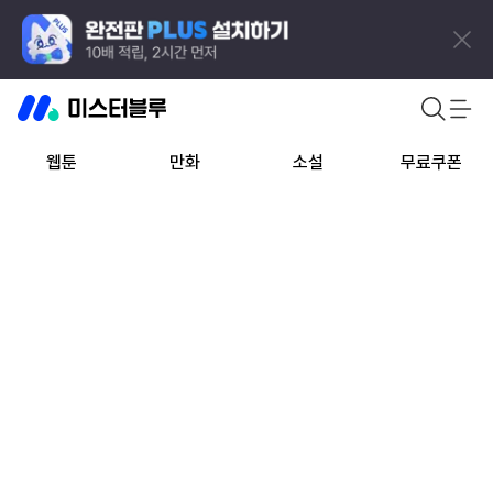
웹툰
만화
소설
무료쿠폰