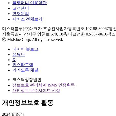
블루머니 이용약관
고객센터
연재문의
서비스 전체보기
미스터블루(주)
대표자 조승진
사업자등록번호 107-88-30967
통신
서울특별시 강서구 양천로 570, 18층
대표전화 02-337-0610
팩스 0
ⓒ Mr.Blue Corp. All rights reserved.
네이버 블로그
유튜브
X
인스타그램
카카오톡 채널
코스닥상장법인
정보보호 관리체계 ISMS 인증획득
개인정보 우수사이트 선정
개인정보보호 활동
2024-E-R047