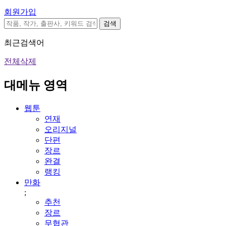
회원가입
검색
최근검색어
전체삭제
대메뉴 영역
웹툰
연재
오리지널
단편
장르
완결
랭킹
만화
;
추천
장르
무협관