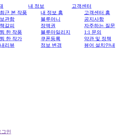
재
내 정보
고객센터
최근 본 작품
내 정보 홈
고객센터 홈
보관함
블루머니
공지사항
책갈피
정액권
자주하는 질문
찜 한 작품
블루마일리지
1:1 문의
찜 한 작가
쿠폰등록
약관 및 정책
내리뷰
정보 변경
뷰어 설치안내
로그인