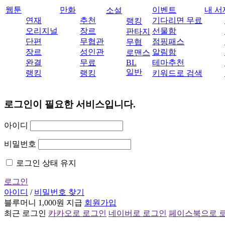
웹툰
만화
이벤트
내 서
소설
연재
추천
기다리면 무료
랭킹
오리지널
장르
선물함
판타지
단편
무협관
점핑패스
무협
장르
성인관
알림함
로맨스
완결
무료
BL
테마추천
일반
랭킹
랭킹
키워드로 검색
로그인이 필요한 서비스입니다.
아이디
비밀번호
로그인 상태 유지
로그인
아이디
/
비밀번호 찾기
블루머니 1,000원 지급
회원가입
최근 로그인
카카오로 로그인
네이버로 로그인
페이스북으로 