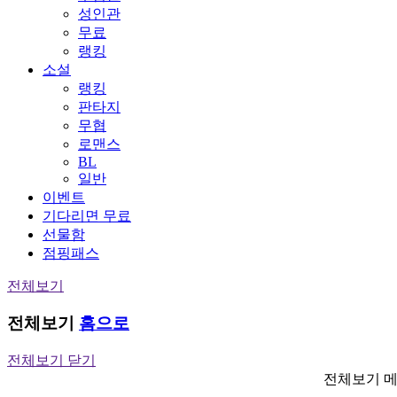
성인관
무료
랭킹
소설
랭킹
판타지
무협
로맨스
BL
일반
이벤트
기다리면 무료
선물함
점핑패스
전체보기
전체보기
홈으로
전체보기 닫기
전체보기 