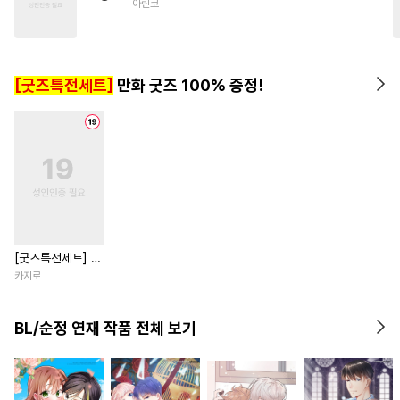
아린코
#
인외존재
#
초딩공
#
가이드버스
#
헌신수
#
소심수
#
학원/캠퍼스
[굿즈특전세트]
만화 굿즈 100% 증정!
#
쓰레기수
#
회귀물
#
사제관계
[굿즈특전세트] 강
아지과 남자친구
카지로
외전
BL/순정 연재 작품 전체 보기