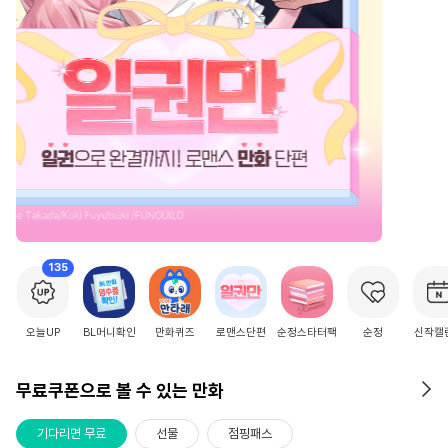
2
/
15
135
오늘UP
BL머니확인
만화퀴즈
로맨스단편
순정스타터팩
순정
신작캘
무료쿠폰으로 볼 수 있는 만화
기다리면 무료
선물
점핑패스