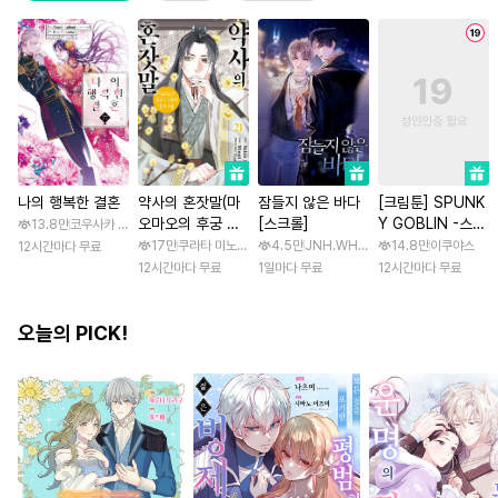
나의 행복한 결혼
약사의 혼잣말(마
잠들지 않은 바다
[크림툰] SPUNK
오마오의 후궁 수
[스크롤]
Y GOBLIN -스펑
13.8만
코우사카 리토 / 아기토기 아쿠미
수께끼 풀이수첩)
키 고블린- [스크
17만
쿠라타 미노지 / 휴우가 나츠
4.5만
JNH.WH Studio / Lasso
14.8만
이쿠야스
12시간마다 무료
롤]
12시간마다 무료
1일마다 무료
12시간마다 무료
오늘의 PICK!