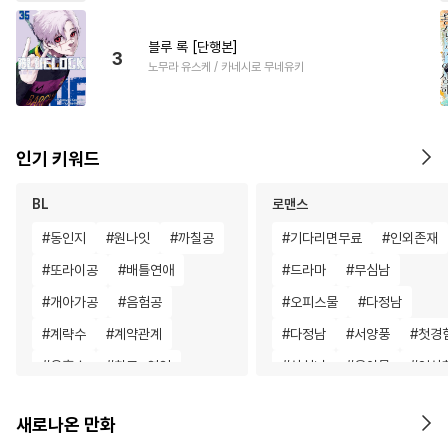
블루 록 [단행본]
3
노무라 유스케 / 카네시로 무네유키
인기 키워드
BL
로맨스
#
동인지
#
원나잇
#
까칠공
#
기다리면무료
#
인외존재
#
또라이공
#
배틀연애
#
드라마
#
무심남
#
개아가공
#
음험공
#
오피스물
#
다정남
#
계략수
#
계약관계
#
다정남
#
서양풍
#
첫경
#
유혹수
#
친구>연인
#
상처녀
#
육아물
#
영상
#
단정수
#
대물공
#
상처공
#
직진남
#
짝사랑
#
재벌
새로나온 만화
#
평범수
#
얼빠수
#
연상수
#
로맨스
#
직진남
#
성장