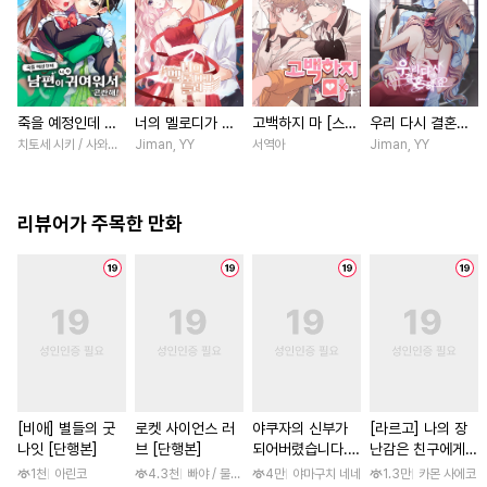
죽을 예정인데 남
너의 멜로디가 들
고백하지 마 [스크
우리 다시 결혼해
편이 너무 귀여워
려 [스크롤]
롤]
요 [스크롤]
치토세 시키 / 사와노 이즈미
Jiman, YY
서역아
Jiman, YY
서 곤란해! [스크
롤]
리뷰어가 주목한 만화
[비애] 별들의 굿
로켓 사이언스 러
야쿠자의 신부가
[라르고] 나의 장
나잇 [단행본]
브 [단행본]
되어버렸습니다.
난감은 친구에게
[스크롤]
이어져 있어 [단행
1천
아린코
4.3천
빠야 / 물컹, 제노리노
4만
야마구치 네네
1.3만
카몬 사에코