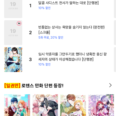
달콤 사디스트 천사가 말하는 대로 [단행본]
#
삼각관계
#
냉혈공
#
죽음/살인
#
일상
1
10% 할인
#
직진공
#
아방수
#
주종관계
#
능글공
빈틈없는 상사는 욕망을 숨기지 않는다 (완전판)
#
순진수
#
수인
#
동정공
2
[스크롤]
#
기억상실
#
굴림수
5화 무료, 20% 할인
#
능력수
#
무심수
#
변태
#
미인수
#
판타지
#
인싸공
임시 약혼자를 그만두기로 했더니 냉혹한 용신 왕
3
세자의 상태가 이상해졌습니다 [단행본]
#
헤테로공
#
츤데레수
10% 할인
#
서양풍
#
친구
#
오해/착각
#
SM
#
촉수
#
현대물
[일권만]
로맨스 만화 단편 등장!
#
능욕공
#
까칠수
#
연하수
#
미남공
#
개그/코믹
#
재회물
#
적극수
#
미인공
#
짝사랑
#
떡대수