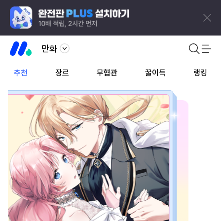
만화
추천
장르
무협관
꿀이득
랭킹