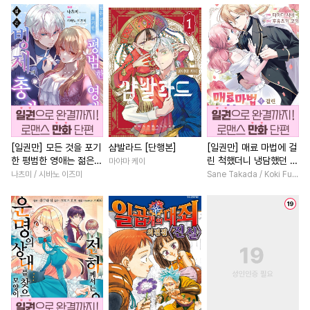
#
드라마
#
하드코어
#
명문세가
#
소설원작
#
이세계물
#
OO버스
#
섹스파트너
#
절륜
#
성인용품
#
능욕수
#
동양풍
#
동거
#
복수물
#
리맨물
#
집착수
#
평범녀
#
영혼바뀜
#
역사/시대물
#
고수위
#
성장물
#
친구
#
트라우마
#
BDSM
#
학원/캠퍼스
#
나이차커플
#
후회수
#
재벌공
#
현대물
#
능력녀
#
조신
[일권만] 모든 것을 포기
샴발라드 [단행본]
[일권만] 매료 마법에 걸
한 평범한 영애는 젊은
린 척했더니 냉담했던 약
마야마 케이
#
옴니버스
#
유혹
#
부부
#
환생물
#
친구>연인
빙제의 총애를 받는다
혼자가 맹목적인 사랑꾼
나츠미 / 시바노 이즈미
Sane Takada / Koki Fuyutsuki
#
존댓말공
#
절륜공
#
후회남
#
판타지/SF
[단행본]
이 되었습니다 [단행본]
#
대형견공
#
오메가버스
#
직진녀
#
힐링물
#
키작공
#
연예계
#
연상공
#
개그/코믹
#
연애/결혼
#
안경수
#
동거
#
계략공
#
능글남
#
복수
#
후회녀
#
변태수
#
상처수
#
첫경험
#
고수위
#
평범남
#
계략
#
초능력
#
모럴리스
#
연예계
#
평범녀
#
로맨