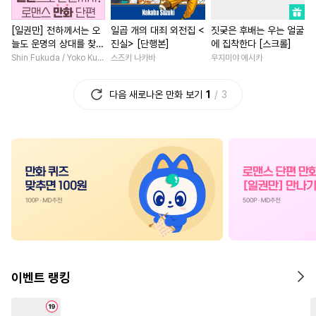
#
떡대공
#
순정공
#
집착공
#
애증관계
#
소년
#
짝사
[일권만] 전하께서는 오
일곱 개의 대죄 외전집 <
짓궂은 후배는 우는 얼굴
#
능력공
#
철벽수
#
문란공
#
연상연하
#
친구
#
게임
늘도 운명의 상대를 찾으
진실> [단행본]
에 집착한다 [스크롤]
#
동양풍
#
동물
#
도망수
#
학원/캠퍼스
#
원나잇
신 모양이네요 (웃음) [단
Shin Fukuda / Yoko Kurosu
스즈키 나카바
우지미야 에시카
행본]
#
육아물
#
임신수
#
난폭공
#
우정
#
친구>연인
다음 새로나온 만화 보기
1
3
#
다정공
#
다정수
#
광공
#
다각관계
#
재회물
#
섹스파트너
#
순정수
#
절륜남
#
집착남
#
할리
#
욕망수
#
능글수
#
민감수
#
철벽남
#
첫사랑
#
부부
#
애증관계
#
잔망수
#
계약관계
#
능욕
#
웹툰단행본
#
능욕
#
일상
#
역사/시대물
#
첫사랑
#
감금/강제
#
미남수
#
선후배
#
회귀물
#
철벽
#
다공일수
#
수인수
#
배틀연애
#
연하남
#
자낮수
#
강수
#
문란수
#
까칠남
#
현대물
이벤트 랭킹
#
피폐물
#
벤츠공
#
사제관계
#
일상
#
후방주의
#
혐관
#
연애/결혼
#
삼각관계