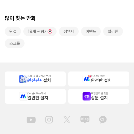
본]
많이 찾는 만화
완결
19세 관람가
정액제
이벤트
할리퀸
스크롤
10배 적립, 2시간 먼저
원스토어에서
완전판+
설치
완전판 설치
Google Play에서
무협만화 플랫폼
일반판 설치
강툰 설치