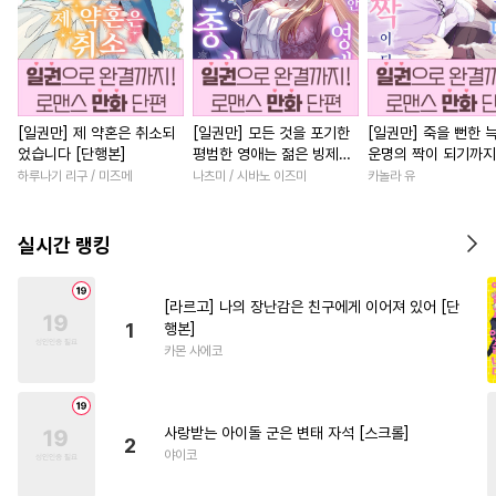
[일권만] 제 약혼은 취소되
[일권만] 모든 것을 포기한
[일권만] 죽을 뻔한 
었습니다 [단행본]
평범한 영애는 젊은 빙제의
운명의 짝이 되기까지
총애를 받는다 [단행본]
본]
하루나기 리구 / 미즈메
나츠미 / 시바노 이즈미
카놀라 유
실시간 랭킹
[라르고] 나의 장난감은 친구에게 이어져 있어 [단
1
행본]
카몬 사에코
사랑받는 아이돌 군은 변태 자석 [스크롤]
2
야이코