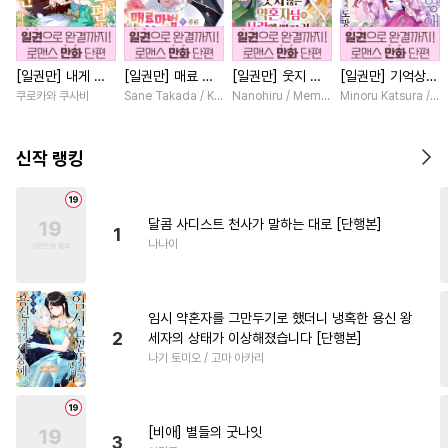
#
쓰레기공
#
감자수
#
달달물
#
무심공
[일권만] 내게 간
[일권만] 매료 마
[일권만] 웃지 않
[일권만] 기억상실
#
수한정다정공
#
후회공
섭하지 않겠다던
법에 걸린 척했더
는 약혼자님이 사
악역 영애는 공략
쿠로카와 쿠사비
Sane Takada / Koki Fuyutsuki
Nanohiru / Memeko
Minoru Katsura / M
#
페티쉬
#
사랑꾼공
냉정한 남편이 어
니 냉담했던 약혼
랑에 빠진 건 변장
대상인 얀데레 의
째선지 저만 바라
자가 맹목적인 사
한 저인 것 같습니
붓 오라버니에게서
#
평범공
#
헌신공
#
연하공
봅니다 [단행본]
랑꾼이 되었습니다
다 [단행본]
도망칠 수가 없다
신작 랭킹
[단행본]
[단행본]
#
질투
#
강공
#
침착수
#
힐링물
#
장발
#
선후배
달콤 사디스트 천사가 말하는 대로 [단행본]
1
#
다각관계
#
첫사랑
나나이
#
동정수
#
변태공
#
짝사랑공
#
조교
#
군림수
임시 약혼자를 그만두기로 했더니 냉혹한 용신 왕
#
귀염수
#
소설원작
2
세자의 상태가 이상해졌습니다 [단행본]
나기 토미오 / 고마 아카리
#
연상연하
#
츤데레공
#
조폭공
#
명랑수
#
3P
#
만화단편
#
예민수
[비애] 별들의 굿나잇
3