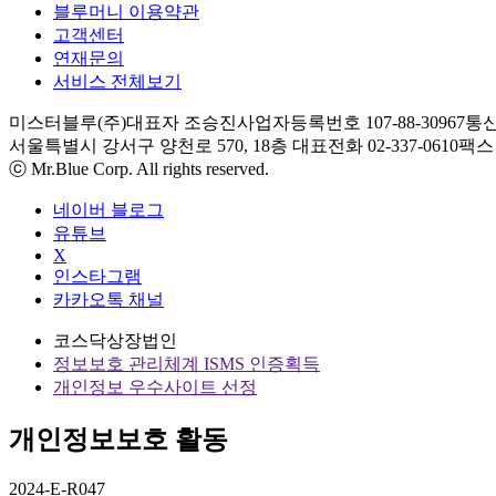
블루머니 이용약관
고객센터
연재문의
서비스 전체보기
미스터블루(주)
대표자 조승진
사업자등록번호 107-88-30967
통신
서울특별시 강서구 양천로 570, 18층
대표전화 02-337-0610
팩스 0
ⓒ Mr.Blue Corp. All rights reserved.
네이버 블로그
유튜브
X
인스타그램
카카오톡 채널
코스닥상장법인
정보보호 관리체계 ISMS 인증획득
개인정보 우수사이트 선정
개인정보보호 활동
2024-E-R047