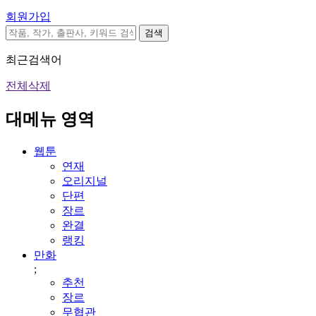
회원가입
검색
최근검색어
전체삭제
대메뉴 영역
웹툰
연재
오리지널
단편
장르
완결
랭킹
만화
;
추천
장르
무협관