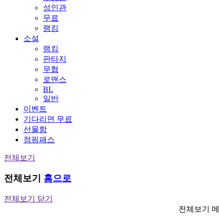
성인관
무료
랭킹
소설
랭킹
판타지
무협
로맨스
BL
일반
이벤트
기다리면 무료
선물함
점핑패스
전체보기
전체보기
홈으로
전체보기 닫기
전체보기 