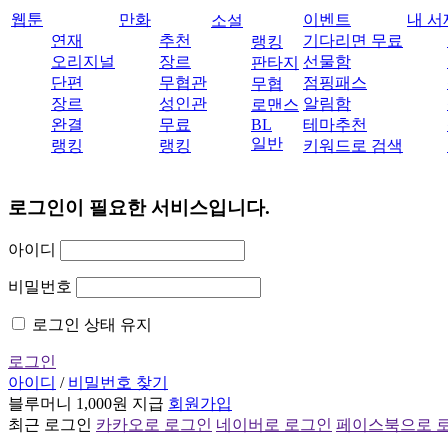
웹툰
만화
이벤트
내 서
소설
연재
추천
기다리면 무료
랭킹
오리지널
장르
선물함
판타지
단편
무협관
점핑패스
무협
장르
성인관
알림함
로맨스
완결
무료
BL
테마추천
일반
랭킹
랭킹
키워드로 검색
로그인이 필요한 서비스입니다.
아이디
비밀번호
로그인 상태 유지
로그인
아이디
/
비밀번호 찾기
블루머니 1,000원 지급
회원가입
최근 로그인
카카오로 로그인
네이버로 로그인
페이스북으로 