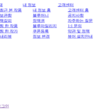
재
내 정보
고객센터
최근 본 작품
내 정보 홈
고객센터 홈
보관함
블루머니
공지사항
책갈피
정액권
자주하는 질문
찜 한 작품
블루마일리지
1:1 문의
찜 한 작가
쿠폰등록
약관 및 정책
내리뷰
정보 변경
뷰어 설치안내
로그인