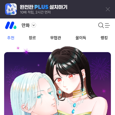
만화
추천
장르
무협관
꿀이득
랭킹