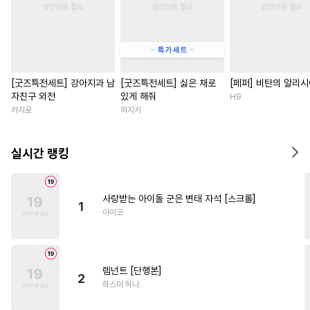
[굿즈특전세트] 강아지과 남
[굿즈특전세트] 싫은 채로
[페퍼] 비탄의 알리
자친구 외전
있게 해줘
H9
카지로
히지키
실시간 랭킹
사랑받는 아이돌 군은 변태 자석 [스크롤]
1
야이코
렘넌트 [단행본]
2
하스미 하나