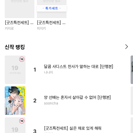
#
OO버스
#
능력공
#
애증관계
#
페티쉬
[굿즈특전세트] 강
[굿즈특전세트] 싫
#
오메가버스
#
초능력
아지과 남자친구
은 채로 있게 해줘
카지로
히지키
#
판타지
#
하드코어
외전
#
개그/코믹
#
장발
신작 랭킹
#
사제관계
#
떡대수
#
주종관계
#
연상공
달콤 사디스트 천사가 말하는 대로 [단행본]
1
#
쓰레기수
#
벤츠공
나나이
#
수한정다정공
#
까칠수
#
절륜공
#
장발공
#
계략수
양 선배는 혼자서 살아갈 수 없어 [단행본]
#
달달물
#
능력수
#
집착공
2
sooncha
#
짝사랑공
#
계략공
#
연예계
#
능글수
#
인싸공
#
친구
#
개아가공
#
초딩공
[굿즈특전세트] 싫은 채로 있게 해줘
3