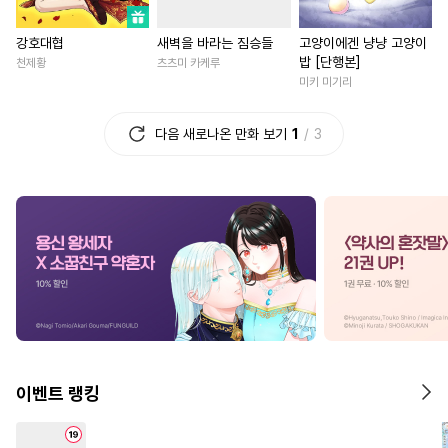
#
재회물
#
후방주의
#
역사/시대물
#
죽음/살인
강호대협
새벽을 바라는 짐승들
고양이에겐 냥냥 고양이
#
헌신수
#
츤데레수
#
첫사랑
#
후회녀
#
할리
밥 [단행본]
천제황
츠츠미 카케루
#
만화단편
#
침착수
#
영혼바뀜
#
섹스파트너
미키 미기리
#
얼빠수
#
집착수
#
순진수
#
재회물
#
평범녀
다음 새로나온 만화 보기
1
3
#
이세계물
#
다공일수
#
이세계물
#
짝사랑
#
우
#
촉수
#
까칠공
#
동양풍
#
다정남
#
육아물
#
현대
#
BDSM
#
굴림수
#
평범남
#
절륜
#
연상연
#
다각관계
#
동정공
#
후회남
#
다정남
#
상처
#
평범수
#
현대물
#
원나잇
#
로맨스
#
무심남
#
짝사
#
조폭공
#
평범공
#
질투
#
오피스물
#
평범녀
#
연상수
#
안경수
#
단정수
#
삼각관계
#
직진남
#
게
#
계약관계
#
감금/강제
#
성장물
#
일상
#
배틀연
이벤트 랭킹
#
광공
#
예민수
#
3P
#
직진녀
#
첫사랑
#
서양풍
#
미남공
#
드라마