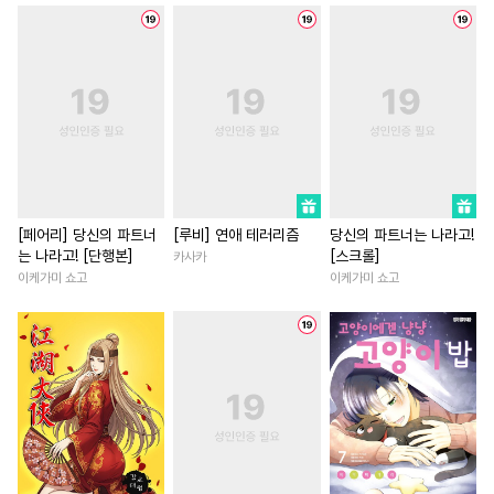
#
소설원작
#
냉혈공
#
계략남
#
친구
#
개그/
#
상처수
#
능글공
#
부부
#
연하남
#
친구>연인
#
욕망수
#
일상
#
변태
#
연애/결혼
#
드라마
#
복수
#
문란공
#
동거
#
친구>연인
#
환생물
#
후회수
#
무심공
#
영상화
#
능글남
#
친구
#
사랑꾼공
#
첫사랑
#
조신남
#
까칠남
#
헤테로공
#
순정공
#
학원/캠퍼스
#
첫경험
[페어리] 당신의 파트너
[루비] 연애 테러리즘
당신의 파트너는 나라고!
는 나라고! [단행본]
[스크롤]
카사카
#
능욕공
#
미인공
#
동정수
#
나이차커플
#
능욕
#
복
이케가미 쇼고
이케가미 쇼고
#
츤데레공
#
무뚝뚝공
#
판타지/SF
#
재벌남
#
소심수
#
변태공
#
자낮수
#
철벽녀
#
복수물
#
직진
#
혐관
#
오해/착각
#
인외존재
#
원나잇
#
가이드버스
#
또라이공
#
로맨스
#
능력녀
#
집착
#
웹툰단행본
#
후회공
#
힐링물
#
서양풍
#
동양
#
선후배
#
첫경험
#
강수
#
동거
#
현대물