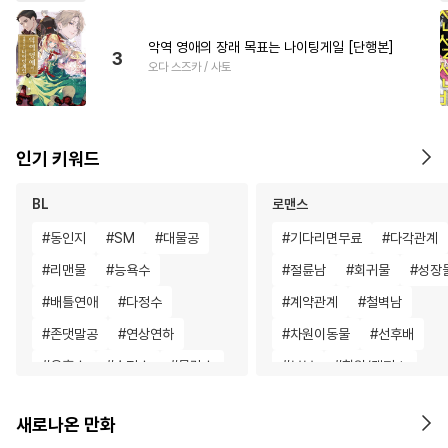
악역 영애의 장래 목표는 나이팅게일 [단행본]
3
오다 스즈카 / 사토
인기 키워드
BL
로맨스
#
동인지
#
SM
#
대물공
#
기다리면무료
#
다각관계
#
리맨물
#
능욕수
#
절륜남
#
회귀물
#
성장
#
배틀연애
#
다정수
#
계약관계
#
철벽남
#
존댓말공
#
연상연하
#
차원이동물
#
선후배
#
유혹수
#
순정수
#
문란수
#
부부
#
학원/캠퍼스
#
연하공
#
미남수
#
고수위
#
연애/결혼
#
일
새로나온 만화
#
역사/시대물
#
상처공
#
애증관계
#
소설원작