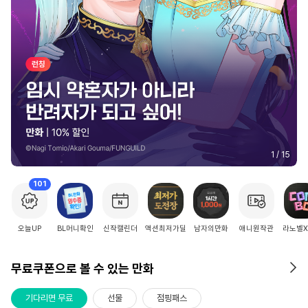
2
/
15
101
오늘UP
BL머니확인
신작캘린더
액션최저가딜
남자의만화
애니원작관
라노벨
무료쿠폰으로 볼 수 있는 만화
기다리면 무료
선물
점핑패스