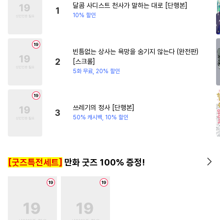
달콤 사디스트 천사가 말하는 대로 [단행본]
#
수인수
#
피폐물
#
육아물
1
10% 할인
#
강공
#
옴니버스
#
인외존재
#
변태수
빈틈없는 상사는 욕망을 숨기지 않는다 (완전판)
#
도망수
#
납치
#
삼각관계
2
[스크롤]
#
키작공
#
짝사랑
5화 무료, 20% 할인
#
트라우마
#
쓰레기공
#
기억상실
#
떡대공
쓰레기의 정사 [단행본]
3
#
무심수
#
재벌공
#
힐링물
50% 캐시백, 10% 할인
#
수인
#
잔망수
#
학원/캠퍼스
#
명랑수
[굿즈특전세트]
만화 굿즈 100% 증정!
#
조교
#
친구>연인
#
고수위
#
군림수
#
철벽수
#
직진공
#
음험공
#
귀염수
#
아방수
#
섹스파트너