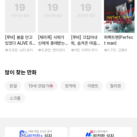
[루비] 봄을 안고
[체리콕] 사제가
[루비] 끄집어내
퍼팩트맨(Perfec
있었다 ALIVE 6
신에게 총애받는
줘, 숨겨온 마음
t man)
부
이야기 [단행본]
[단행본]
3.9천
닛타 유카
5.8만
엔타코타
1천
이쿠타 무기
1.7만
고행석
많이 찾는 만화
완결
19세 관람가
정액제
이벤트
할리퀸
스크롤
10배 적립, 2시간 먼저
원스토어에서
완전판+
설치
완전판 설치