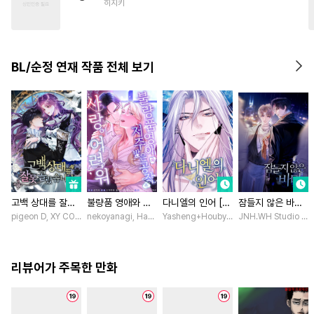
히지키
#
다정공
#
동물
#
모럴리스
#
연하수
#
유혹
#
난폭공
#
성인용품
#
임신수
BL/순정 연재 작품 전체 보기
#
미인수
#
감자수
#
헌신공
#
대형견공
#
능욕
#
나이차커플
#
민감수
#
병약수
#
적극수
고백 상대를 잘못
불량품 영애와 저
다니엘의 인어 [스
잠들지 않은 바다
골랐습니다 [스크
주받은 공작은 사
크롤]
[스크롤]
pigeon D, XY COMICS / chacha, EL, Kylin
nekoyanagi, Hako, ABE RAGE, sumikawa volvox / ABE RAG
Yasheng+Houby/YoudbG Studio
JNH.WH Studio / L
롤]
랑이 어려워 [스크
롤]
리뷰어가 주목한 만화