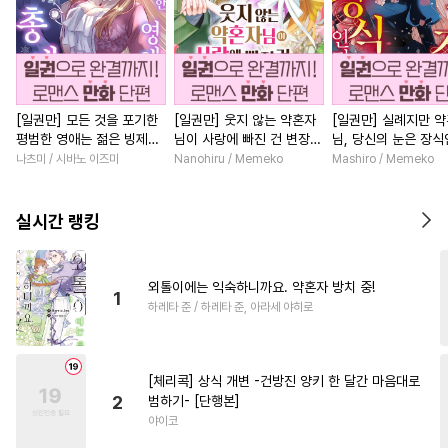
[일권만] 모든 것을 포기한
[일권만] 웃지 않는 약혼자
[일권만] 실례지만 
평범한 영애는 젊은 빙제의
님이 사랑에 빠진 건 변장한
님, 당신의 눈은 장
총애를 받는다 [단행본]
저인 것 같습니다 [단행본]
요? [단행본]
나츠미 / 시바노 이즈미
Nanohiru / Memeko
Mashiro / Memeko
실시간 랭킹
외톨이에는 익숙하니까요. 약혼자 방치 중!
1
하레타 준 / 하레타 준, 아라세 야히로
[체리콕] 상식 개변 -건방진 양키 한 달간 마음대로
2
범하기- [단행본]
야이코