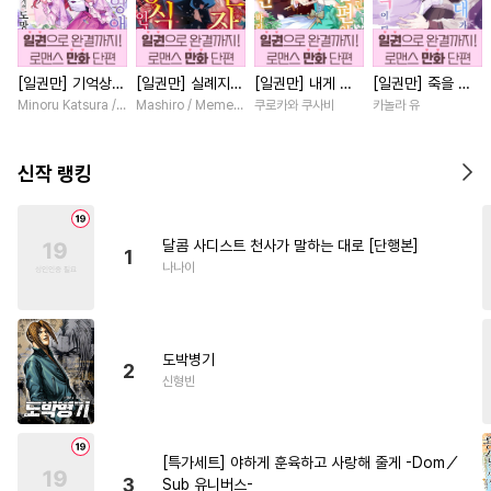
#
트라우마
#
판타지
#
헌신수
#
다각관계
[일권만] 기억상실
[일권만] 실례지만
[일권만] 내게 간
[일권만] 죽을 뻔
#
능력공
#
사랑꾼공
#
혐관
악역 영애는 공략
약혼자님, 당신의
섭하지 않겠다던
한 늑대가 운명의
Minoru Katsura / Mizune
Mashiro / Memeko
쿠로카와 쿠사비
카놀라 유
#
섹스파트너
#
수한정다정공
대상인 얀데레 의
눈은 장식인가요?
냉정한 남편이 어
짝이 되기까지 [단
붓 오라버니에게서
[단행본]
째선지 저만 바라
행본]
#
고수위
#
웹툰단행본
도망칠 수가 없다
봅니다 [단행본]
신작 랭킹
[단행본]
#
역사/시대물
#
직진수
#
OO버스
#
유사근친
달콤 사디스트 천사가 말하는 대로 [단행본]
1
#
또라이공
#
첫사랑
나나이
#
인외존재
#
자낮수
#
잔망수
#
피폐물
#
음험공
도박병기
#
드라마
#
리맨물
#
능글공
2
신형빈
#
미인공
#
떡대공
#
다정수
#
조교
#
절륜공
#
능욕공
[특가세트] 야하게 훈육하고 사랑해 줄게 -Dom／
#
벤츠공
#
복수
#
연하수
3
Sub 유니버스-