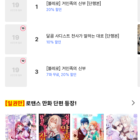
[볼레로] 거인족의 신부 [단행본]
#
배틀연애
#
후방주의
#
이세계물
#
다정남
1
20% 할인
#
명랑수
#
미인수
#
촉수
#
모럴리스
#
계략공
#
변태수
#
능글수
#
유혹수
달콤 사디스트 천사가 말하는 대로 [단행본]
2
10% 할인
#
기억상실
#
문란수
#
다정공
#
연애/결혼
#
헤테로공
#
무심수
[볼레로] 거인족의 신부
3
#
순진수
#
순정수
#
변태
7화 무료, 20% 할인
#
선후배
#
육아물
#
가이드버스
#
시리어스
[일권만]
로맨스 만화 단편 등장!
#
애증관계
#
광공
#
페티쉬
#
안경수
#
동거
#
성인용품
#
돔섭버스
#
계약관계
#
회귀물
#
연하공