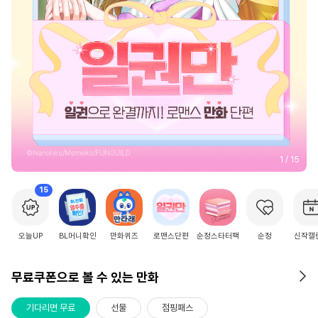
2
/
15
15
오늘UP
BL머니확인
만화퀴즈
로맨스단편
순정스타터팩
순정
신작캘
무료쿠폰으로 볼 수 있는 만화
기다리면 무료
선물
점핑패스