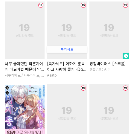
#
평범공
#
짝사랑
#
강공
#
친구>연인
#
연하남
#
서양풍
#
BDSM
#
침착수
#
후회녀
#
연애/결혼
#
삼각관계
#
재회물
#
백합/GL
#
우정
#
까칠
#
수인수
#
난폭공
#
일상
#
재회물
#
동양풍
#
대형견공
#
예민수
#
상처녀
#
평범녀
#
부부
#
연예계
#
평범수
#
임신수
#
직진남
#
연애/결혼
#
학원/캠퍼스
#
원나잇
#
철벽녀
#
후회남
#
집착
너무 좋아했던 약혼자에
[특가세트] 야하게 훈육
멍청바이러스 [스크롤]
게 매료마법 때문에 약혼
하고 사랑해 줄게 -Dom
갱꿀 / 오아시수
#
떡대수
#
연상공
#
적극수
#
인외존재
#
게임
#
첫사
파기당했습니다 [단행
／Sub 유니버스-
사쿠라이 료 / 사쿠라이 료, 시이나 사에라
Asato
#
냉혈공
#
대물공
#
굴림수
#
차원이동물
#
재벌남
본]
#
조폭공
#
개아가공
#
친구
#
성장물
#
초딩공
#
후회공
#
섹스파트너
#
짝사랑
#
하드코어
#
부부
#
나이차커플
#
능력녀
#
이세계물
#
집착공
#
영상화
#
동거
#
다각관
#
연상수
#
친구>연인
#
힐링물
#
현대물