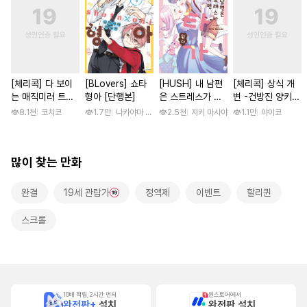
[체리콕] 다 보이
[BLovers] 쇼타
[HUSH] 내 남편
[체리콕] 상식 개
는 매직미러 트럭
형아 [단행본]
은 스트레스가 쌓
변 -건방진 양키
[단행본]
이면 쇼타가 된다
한 달간 마음대로
8.1천
코치코
1.7만
나카야마 미유키
2.5천
지키 마사야
1.1만
야이코
범하기- [단행본]
많이 찾는 만화
완결
19세 관람가
정액제
이벤트
할리퀸
스크롤
10배 적립, 2시간 먼저
원스토어에서
완전판+
설치
완전판 설치