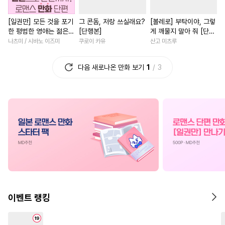
#
변태공
#
강수
#
도망수
#
계약관계
#
죽음/살인
[일권만] 모든 것을 포기
그 콘돔, 저랑 쓰실래요?
[볼레로] 부탁이야, 그렇
#
츤데레수
#
감금/강제
#
소설원작
#
환생물
한 평범한 영애는 젊은
[단행본]
게 깨물지 말아 줘 [단행
#
짝사랑공
#
주종관계
#
명문세가
#
선후배
빙제의 총애를 받는다
본]
나츠미 / 시바노 이즈미
쿠로이 카유
산고 미츠루
[단행본]
#
미남수
#
군림수
#
동양풍
#
현대물
#
원나잇
#
육아
다음 새로나온 만화 보기
1
3
#
귀염수
#
수인
#
SM
#
철벽남
#
계략남
#
무심
#
질투
#
재벌공
#
SF
#
학원/캠퍼스
#
직진녀
#
개그/코믹
#
능욕
#
후회수
#
배틀연애
#
친구
#
절륜
#
상처수
#
만화단편
#
장발
#
오피스물
#
드라마
#
미남공
#
사제관계
#
학원/캠퍼스
#
역사/시대물
#
존댓말공
#
쓰레기수
#
직진남
#
능욕
#
삼각관
#
동정공
#
3P
#
얼빠수
#
서양풍
#
연상연하
#
달달물
#
철벽수
#
동물
#
복수물
#
애증관계
#
복
이벤트 랭킹
#
감자수
#
다공일수
#
친구>연인
#
판타지/SF
#
초능력
#
소설원작
#
성장물
#
연예계