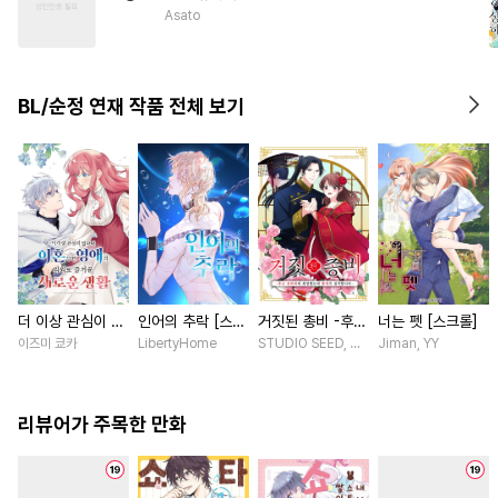
#
소심수
#
키작공
#
무심공
Asato
#
친구
#
첫경험
#
능력수
#
순정공
#
까칠수
#
까칠공
BL/순정 연재 작품 전체 보기
더 이상 관심이 없
인어의 추락 [스크
거짓된 총비 -후궁
너는 펫 [스크롤]
다며 이혼당한 영
롤]
경비대에 취업했는
이즈미 쿄카
LibertyHome
STUDIO SEED, 우미노 마야 / 혼다 아마네
Jiman, YY
애의 의외로 즐거
데 황제가 집착합
운 새로운 생활
니다- [스크롤]
[스크롤]
리뷰어가 주목한 만화