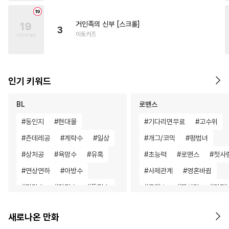
거인족의 신부 [스크롤]
3
이토카즈
인기 키워드
BL
로맨스
#
동인지
#
현대물
#
기다리면무료
#
고수위
#
츤데레공
#
계략수
#
일상
#
개그/코믹
#
평범녀
#
상처공
#
욕망수
#
유혹
#
초능력
#
로맨스
#
첫사
#
연상연하
#
아방수
#
사제관계
#
영혼바뀜
#
민감수
#
단정수
#
동정수
#
로맨스
#
짝사랑
#
다정
#
힐링물
#
직진공
#
능욕수
#
회귀물
#
첫경험
#
일상
새로나온 만화
#
오메가버스
#
오해/착각
#
절륜
#
능글남
#
소년