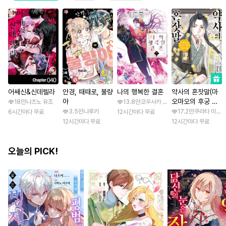
어쌔신&신데렐라
안경, 때때로, 불량
나의 행복한 결혼
약사의 혼잣말(마
아
오마오의 후궁 수
18만
나츠노 유조
13.8만
코우사카 리토 / 아기토기 아쿠미
수께끼 풀이수첩)
3.5만
나루키
17.2만
쿠라타 미노지 
6시간마다 무료
12시간마다 무료
12시간마다 무료
12시간마다 무료
오늘의 PICK!