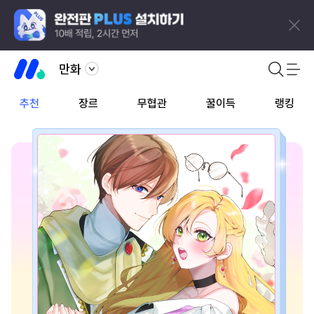
만화
추천
장르
무협관
꿀이득
랭킹