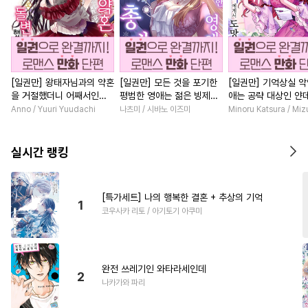
[일권만] 왕태자님과의 약혼
[일권만] 모든 것을 포기한
[일권만] 기억상실 악
을 거절했더니 어째서인지
평범한 영애는 젊은 빙제의
애는 공략 대상인 얀
얀데레로 돌변했습니다 [단
총애를 받는다 [단행본]
붓 오라버니에게서 
Anno / Yuuri Yuudachi
나츠미 / 시바노 이즈미
Minoru Katsura / Mi
행본]
수가 없다 [단행본]
실시간 랭킹
[특가세트] 나의 행복한 결혼 + 추상의 기억
1
코우사카 리토 / 아기토기 아쿠미
완전 쓰레기인 와타라세인데
2
나카가와 파리