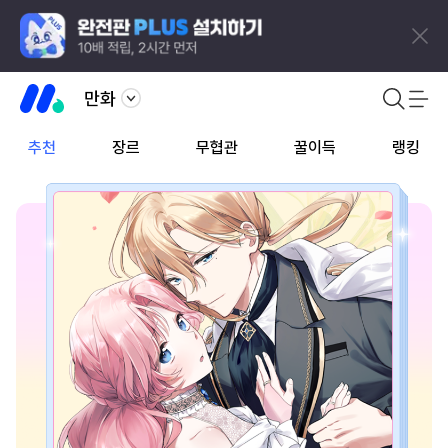
만화
추천
장르
무협관
꿀이득
랭킹