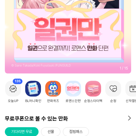
2
/
15
135
오늘UP
BL머니확인
만화퀴즈
로맨스단편
순정스타터팩
순정
신작캘
무료쿠폰으로 볼 수 있는 만화
기다리면 무료
선물
점핑패스