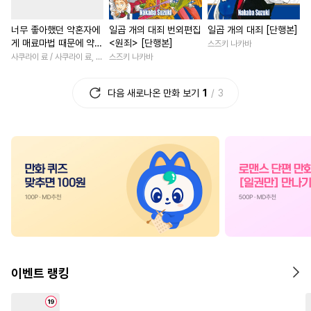
#
소심수
#
유혹수
#
SM
#
로맨스
#
서양풍
#
드라
너무 좋아했던 약혼자에
일곱 개의 대죄 번외편집
일곱 개의 대죄 [단행본]
#
연상공
#
적극수
#
평범녀
#
명문세가
게 매료마법 때문에 약혼
<원죄> [단행본]
스즈키 나카바
#
대형견공
#
이세계물
#
후회남
#
소년
#
부부
파기당했습니다 [단행
사쿠라이 료 / 사쿠라이 료, 시이나 사에라
스즈키 나카바
본]
#
다각관계
#
집착수
#
로맨스
#
평범남
#
선후
다음 새로나온 만화 보기
1
3
#
감자수
#
수인
#
상처수
#
후회녀
#
오피스물
#
오해/착각
#
까칠공
#
삼각관계
#
연하남
#
첫사랑
#
떡대수
#
연상연하
#
직진녀
#
만화단편
#
동거
#
집착공
#
사제관계
#
성장물
#
육아물
#
미남공
#
친구>연인
#
까칠남
#
하드코어
#
능욕
#
미인수
#
할리퀸
#
첫사랑
#
다정수
#
강수
#
동정공
#
학원/캠퍼스
#
집착남
#
군림수
#
연상수
#
짝사랑
#
힐링물
이벤트 랭킹
#
헤테로공
#
피폐물
#
친구>연인
#
복수물
#
능력수
#
쓰레기수
#
친구
#
상처녀
#
첫경험