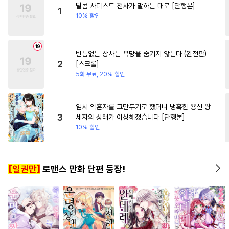
달콤 사디스트 천사가 말하는 대로 [단행본]
#
선후배
#
떡대공
#
얼빠수
#
일상
#
복수
#
역사/시
1
10% 할인
#
판타지
#
유혹
#
재벌공
#
잔망수
#
침착수
#
평범수
빈틈없는 상사는 욕망을 숨기지 않는다 (완전판)
#
난폭공
#
수한정다정공
2
[스크롤]
#
장발
#
연예계
#
짝사랑
5화 무료, 20% 할인
#
원나잇
#
성인용품
#
능글공
#
대물공
#
동물
임시 약혼자를 그만두기로 했더니 냉혹한 용신 왕
3
세자의 상태가 이상해졌습니다 [단행본]
#
인싸공
#
3P
#
질투
10% 할인
#
친구
#
자낮수
#
철벽수
#
다공일수
#
촉수
#
후회수
[일권만]
로맨스 만화 단편 등장!
#
수인수
#
계략공
#
무심공
#
미인공
#
초딩공
#
헌신공
#
조폭공
#
후회공
#
존댓말공
#
리맨물