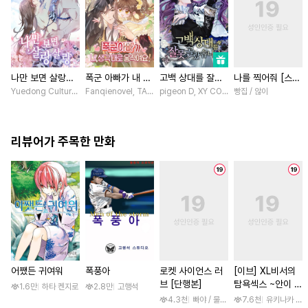
나만 보면 살랑살
폭군 아빠가 내 생
고백 상대를 잘못
나를 찍어줘 [스크
랑 [스크롤]
각대로 움직여요
골랐습니다 [스크
롤]
Yuedong Culture / 백두몽
Fanqienovel, TAG.U / Fuyuaner
pigeon D, XY COMICS / chacha, EL, Kyl
빵집 / 않이
[스크롤]
롤]
리뷰어가 주목한 만화
어쨌든 귀여워
폭풍아
로켓 사이언스 러
[이브] XL비서의
브 [단행본]
탐욕섹스 ~안이 흠
1.6만
하타 켄지로
2.8만
고행석
뻑 젖을 때까지 사
4.3천
빠야 / 물컹, 제노리노
7.6천
유키나카 사