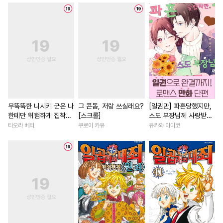
#
인외존재
#
연하공
#
혐관
#
인외존재
#
고수위
#
굴림수
#
첫경험
#
미남수
#
배틀연애
#
우정
#
능욕
#
학원/캠퍼스
#
섹스파트너
#
섹스파트너
#
절륜남
#
무심수
#
일상
#
단정수
#
짝사랑
#
계약관계
#
능욕공
#
사랑꾼공
#
연예계
#
철벽남
#
재회
#
달달물
#
동양풍
#
상처공
#
다각관계
#
성장물
#
후방주의
#
순진수
#
학원/캠퍼스
#
다정남
무뚝뚝한 니시키 군은 나
그 콘돔, 저랑 쓰실래요?
[일권만] 파혼당했지만,
한테만 위험하게 집착
[스크롤]
스도 부장님께 사랑받고
#
회귀물
#
문란공
#
강공
#
환생물
#
현대물
#
영상
[단행본]
있습니다 [단행본]
타오라 베티
쿠로이 카유
유카와 아미코
#
트라우마
#
연하수
#
동양풍
#
계략남
#
평범
#
벤츠공
#
웹툰단행본
#
현대물
#
능글남
#
직진
#
기억상실
#
평범공
#
연애/결혼
#
연애/결혼
#
BDSM
#
재회물
#
능글수
#
애증관계
#
회귀물
#
주종관계
#
능력공
#
조신남
#
친구
#
게임
#
순정공
#
오메가버스
#
첫사랑
#
다정남
#
절륜