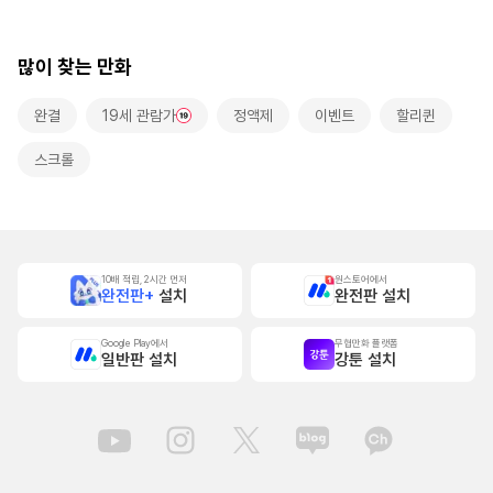
랑받고 있습니다~
[스크롤]
많이 찾는 만화
완결
19세 관람가
정액제
이벤트
할리퀸
스크롤
10배 적립, 2시간 먼저
원스토어에서
완전판+
설치
완전판 설치
Google Play에서
무협만화 플랫폼
일반판 설치
강툰 설치