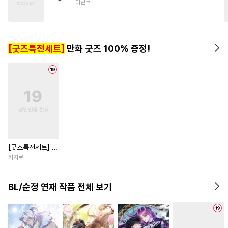
아린코
#
소설원작
#
초능력
#
민감수
#
계략수
#
순정수
#
명랑수
#
임신수
#
다정공
[굿즈특전세트]
만화 굿즈 100% 증정!
#
조교
#
직진공
#
계약관계
#
변태공
[굿즈특전세트] 강
아지과 남자친구
카지로
외전
BL/순정 연재 작품 전체 보기