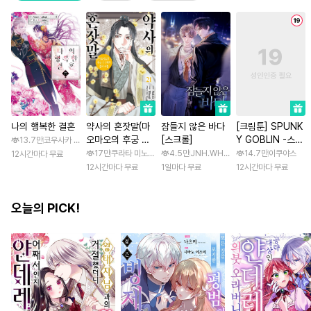
나의 행복한 결혼
약사의 혼잣말(마
잠들지 않은 바다
[크림툰] SPUNK
오마오의 후궁 수
[스크롤]
Y GOBLIN -스펑
13.7만
코우사카 리토 / 아기토기 아쿠미
수께끼 풀이수첩)
키 고블린- [스크
17만
쿠라타 미노지 / 휴우가 나츠
4.5만
JNH.WH Studio / Lasso
14.7만
이쿠야스
12시간마다 무료
롤]
12시간마다 무료
1일마다 무료
12시간마다 무료
오늘의 PICK!