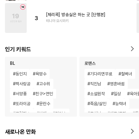
[체리콕] 방송실은 하는 곳 [단행본]
3
테니야 요시와키
인기 키워드
BL
로맨스
#
동인지
#
욕망수
#
기다리면무료
#
철벽녀
#
짝사랑공
#
고수위
#
직진남
#
영혼바뀜
#
서양풍
#
친구>연인
#
소설원작
#
일상
#
육아
#
또라이공
#
문란수
#
죽음/살인
#
능력녀
#
모럴리스
#
변태
#
귀염수
#
무심남
#
개그/코믹
#
동
#
페티쉬
#
변태수
#
안경수
#
원나잇
#
나이차커플
새로나온 만화
#
사제관계
#
광공
#
재벌남
#
판타지/SF