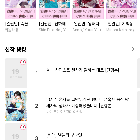
#
드라마
#
연상연하
#
도망수
#
힐링물
#
냉혈공
[일권만] 죽을 뻔
[일권만] 전하께서
[일권만] 왕태자님
[일권만] 기억상실
#
예민수
#
츤데레수
한 늑대가 운명의
는 오늘도 운명의
과의 약혼을 거절
악역 영애는 공략
카놀라 유
Shin Fukuda / Yoko Kurosu
Anno / Yuuri Yuudachi
Minoru Katsura / M
#
삼각관계
#
역사/시대물
짝이 되기까지 [단
상대를 찾으신 모
했더니 어째서인지
대상인 얀데레 의
행본]
양이네요 (웃음)
얀데레로 돌변했습
붓 오라버니에게서
#
개그/코믹
#
OO버스
[단행본]
니다 [단행본]
도망칠 수가 없다
신작 랭킹
[단행본]
#
감금/강제
#
헌신수
#
아방수
#
절륜공
달콤 사디스트 천사가 말하는 대로 [단행본]
1
#
개아가공
#
가이드버스
나나이
#
까칠수
#
츤데레공
#
능욕수
#
배틀연애
임시 약혼자를 그만두기로 했더니 냉혹한 용신 왕
#
현대물
#
애증관계
2
세자의 상태가 이상해졌습니다 [단행본]
나기 토미오 / 고마 아카리
#
음험공
#
쓰레기공
#
동정수
#
키작공
#
옴니버스
#
부부
[비애] 별들의 굿나잇
3