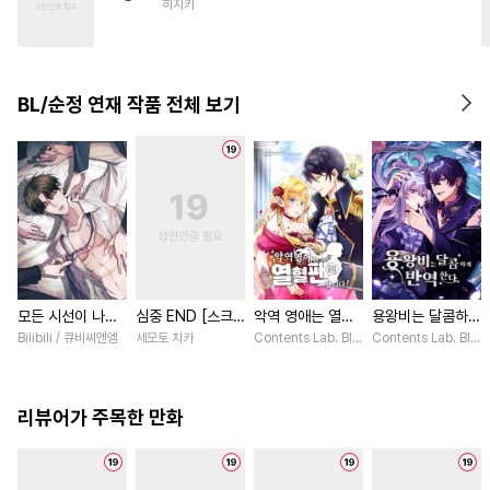
히지키
#
얼빠수
#
역사/시대물
#
변태
#
짝사랑공
#
기억상실
#
모럴리스
BL/순정 연재 작품 전체 보기
#
동거
#
감자수
#
잔망수
#
굴림수
#
키작공
#
연상수
#
대형견공
모든 시선이 나에
심중 END [스크
악역 영애는 열혈
용왕비는 달콤하게
게 [스크롤]
롤]
팬입니다! [스크
반역한다 [스크롤]
Bilibili / 큐비씨앤엠
세모토 치카
Contents Lab. Blue TOKYO / 카라스마 
Contents Lab. Bl
롤]
리뷰어가 주목한 만화