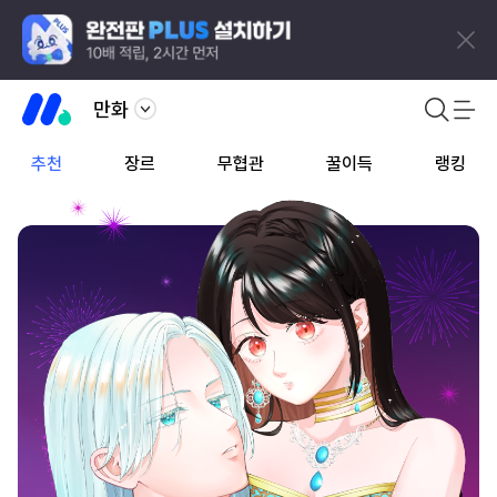
만화
추천
장르
무협관
꿀이득
랭킹