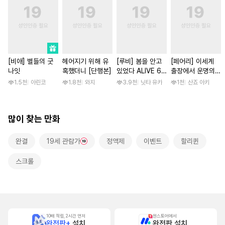
[비애] 별들의 굿
헤어지기 위해 유
[루비] 봄을 안고
[페어리] 이세계
나잇
혹했더니 [단행본]
있었다 ALIVE 6
출장에서 운명의
부
왕자와 만났습니다
1.5천
아린코
1.8천
와지
3.9천
닛타 유카
1천
산죠 아키
[단행본]
많이 찾는 만화
완결
19세 관람가
정액제
이벤트
할리퀸
스크롤
10배 적립, 2시간 먼저
원스토어에서
완전판+
설치
완전판 설치