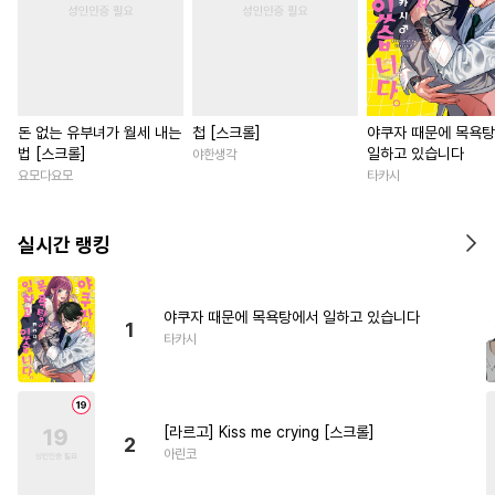
돈 없는 유부녀가 월세 내는
첩 [스크롤]
야쿠자 때문에 목욕
법 [스크롤]
일하고 있습니다
야한생각
요모다요모
타카시
실시간 랭킹
야쿠자 때문에 목욕탕에서 일하고 있습니다
1
타카시
[라르고] Kiss me crying [스크롤]
2
아린코