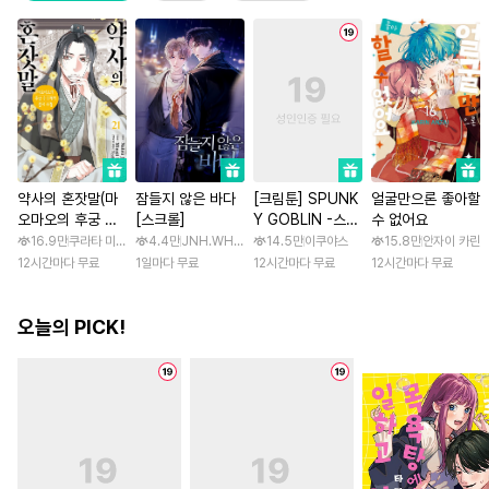
약사의 혼잣말(마
잠들지 않은 바다
[크림툰] SPUNK
얼굴만으론 좋아할
오마오의 후궁 수
[스크롤]
Y GOBLIN -스펑
수 없어요
수께끼 풀이수첩)
키 고블린- [스크
16.9만
쿠라타 미노지 / 휴우가 나츠
4.4만
JNH.WH Studio / Lasso
14.5만
이쿠야스
15.8만
안자이 카린
롤]
12시간마다 무료
1일마다 무료
12시간마다 무료
12시간마다 무료
오늘의 PICK!