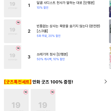
달콤 사디스트 천사가 말하는 대로 [단행본]
#
집착공
#
애증관계
1
10% 할인
#
이세계물
#
임신수
#
촉수
#
고수위
#
복수
빈틈없는 상사는 욕망을 숨기지 않는다 (완전판)
#
나이차커플
#
미남수
2
[스크롤]
#
사제관계
#
오메가버스
5화 무료, 20% 할인
#
연상공
#
군림수
#
3P
#
귀염수
#
첫사랑
#
능욕공
쓰레기의 정사 [단행본]
3
#
수인수
#
초딩공
#
다정공
50% 캐시백, 10% 할인
#
다공일수
#
초능력
#
가이드버스
#
단정수
[굿즈특전세트]
만화 굿즈 100% 증정!
#
배틀연애
#
납치
#
동정수
#
능욕수
#
헤테로공
#
능글수
#
수인
#
삼각관계
#
OO버스
#
개그/코믹