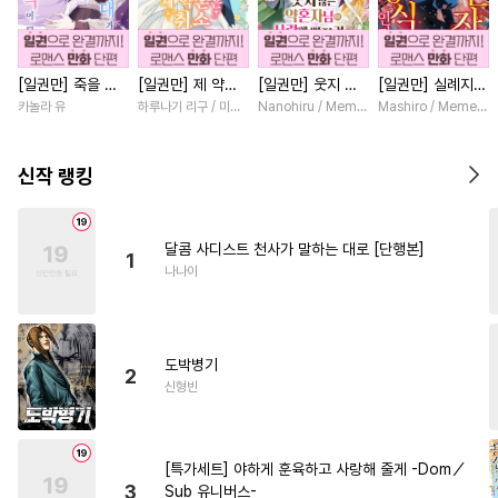
#
회귀물
#
민감수
#
원나잇
#
장발
#
인외존재
[일권만] 죽을 뻔
[일권만] 제 약혼
[일권만] 웃지 않
[일권만] 실례지만
#
역사/시대물
#
연애/결혼
한 늑대가 운명의
은 취소되었습니다
는 약혼자님이 사
약혼자님, 당신의
카놀라 유
하루나기 리구 / 미즈메
Nanohiru / Memeko
Mashiro / Memeko
#
BDSM
#
미인공
짝이 되기까지 [단
[단행본]
랑에 빠진 건 변장
눈은 장식인가요?
행본]
한 저인 것 같습니
[단행본]
#
웹툰단행본
#
연예계
다 [단행본]
신작 랭킹
#
모럴리스
#
얼빠수
#
대물공
#
3P
#
벤츠공
달콤 사디스트 천사가 말하는 대로 [단행본]
1
#
아방수
#
사제관계
나나이
#
절륜공
#
SM
#
수인
#
변태공
#
능욕
#
유혹수
도박병기
#
미인수
#
초딩공
2
신형빈
#
수한정다정공
#
예민수
#
헌신수
#
능글공
[특가세트] 야하게 훈육하고 사랑해 줄게 -Dom／
#
개아가공
#
조폭공
3
Sub 유니버스-