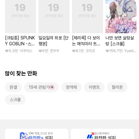
[크림툰] SPUNK
일요일의 위로 [단
[체리콕] 다 보이
나만 보면 살랑살
Y GOBLIN -스펑
행본]
는 매직미러 트럭
랑 [스크롤]
키 고블린- [단행
[단행본]
5.3천
이쿠야스
6천
한우주
8.1천
코치코
156.7만
Yuedong
본]
많이 찾는 만화
완결
19세 관람가
정액제
이벤트
할리퀸
스크롤
10배 적립, 2시간 먼저
원스토어에서
완전판+
설치
완전판 설치