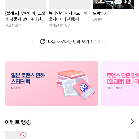
#
단정수
#
친구>연인
#
연애/결혼
#
성장물
[볼레로] 부탁이야, 그렇
늑대인간 인사이드・아
도박병기
#
상처수
#
기억상실
#
직진녀
#
게임
#
다정남
게 깨물지 말아 줘 [단행
웃사이더 [단행본]
신형빈
#
삼각관계
#
능욕수
#
촉수
#
친구
#
사제관계
본]
산고 미츠루
이치노미야 87
#
다각관계
#
후회수
#
다각관계
#
직진남
다음 새로나온 만화 보기
1
3
#
미남수
#
능글수
#
음험공
#
친구>연인
#
무심남
#
소설원작
#
침착수
#
명문세가
#
학원/캠퍼스
#
감금/강제
#
광공
#
동거
#
까칠남
#
인외존재
#
소심수
#
짝사랑
#
직진남
#
짝사랑
#
짝사
#
츤데레수
#
철벽수
#
성장물
#
첫사랑
#
고수
#
능욕공
#
첫경험
#
떡대공
#
힐링물
#
계략남
#
로맨
#
오메가버스
#
만화단편
#
친구
#
삼각관계
#
육아물
#
떡대수
#
순진수
#
소설원작
#
학원/캠퍼스
이벤트 랭킹
#
힐링물
#
귀염수
#
다정공
#
능력녀
#
첫경험
#
환생
#
고수위
#
부부
#
헤테로공
#
오피스물
#
절륜남