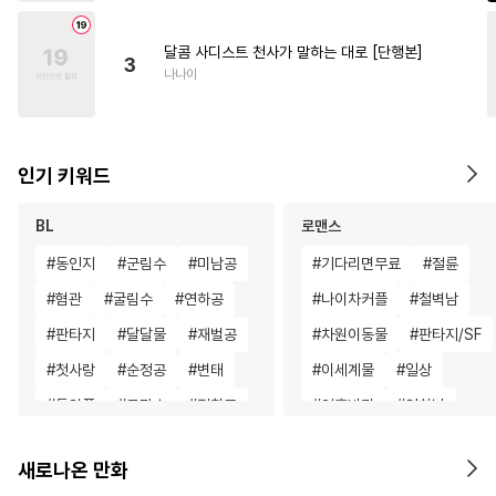
달콤 사디스트 천사가 말하는 대로 [단행본]
3
나나이
인기 키워드
BL
로맨스
#
동인지
#
군림수
#
미남공
#
기다리면무료
#
절륜
#
혐관
#
굴림수
#
연하공
#
나이차커플
#
철벽남
#
판타지
#
달달물
#
재벌공
#
차원이동물
#
판타지/SF
#
첫사랑
#
순정공
#
변태
#
이세계물
#
일상
#
동양풍
#
도망수
#
집착공
#
영혼바뀜
#
연하남
#
계약관계
#
복수
#
친구>연인
#
선후배
새로나온 만화
#
성인용품
#
능력수
#
평범녀
#
육아물
#
재벌