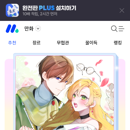
만화
추천
장르
무협관
꿀이득
랭킹