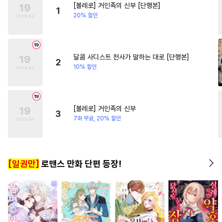
[볼레로] 거인족의 신부 [단행본]
#
리맨물
#
잔망수
#
다정수
#
후회남
#
섹스파트너
1
20% 할인
#
계략수
#
시리어스
#
백합/GL
#
역사/시대물
#
트라우마
#
드라마
#
유혹
#
애증관계
#
능력공
달콤 사디스트 천사가 말하는 대로 [단행본]
2
10% 할인
#
또라이공
#
강공
#
명랑수
#
짝사랑공
#
대형견공
#
재회물
#
배틀연애
[볼레로] 거인족의 신부
3
#
연하수
#
일상
#
페티쉬
7화 무료, 20% 할인
#
강수
#
섹스파트너
#
초능력
#
쓰레기수
[일권만]
로맨스 만화 단편 등장!
#
주종관계
#
수인수
#
순정수
#
이세계물
#
감자수
#
OO버스
#
학원/캠퍼스
#
유사근친