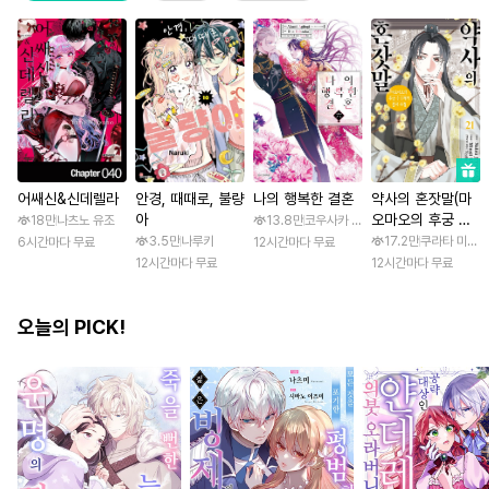
어쌔신&신데렐라
안경, 때때로, 불량
나의 행복한 결혼
약사의 혼잣말(마
아
오마오의 후궁 수
18만
나츠노 유조
13.8만
코우사카 리토 / 아기토기 아쿠미
수께끼 풀이수첩)
3.5만
나루키
17.2만
쿠라타 미노지 
6시간마다 무료
12시간마다 무료
12시간마다 무료
12시간마다 무료
오늘의 PICK!