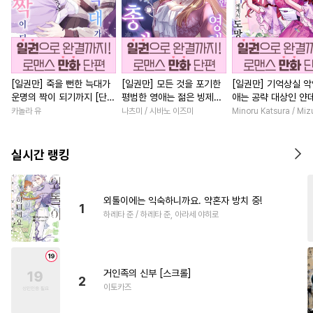
[일권만] 죽을 뻔한 늑대가
[일권만] 모든 것을 포기한
[일권만] 기억상실 악
운명의 짝이 되기까지 [단행
평범한 영애는 젊은 빙제의
애는 공략 대상인 얀
본]
총애를 받는다 [단행본]
붓 오라버니에게서 
카놀라 유
나츠미 / 시바노 이즈미
Minoru Katsura / Mi
수가 없다 [단행본]
실시간 랭킹
외톨이에는 익숙하니까요. 약혼자 방치 중!
1
하레타 준 / 하레타 준, 아라세 야히로
거인족의 신부 [스크롤]
2
이토카즈