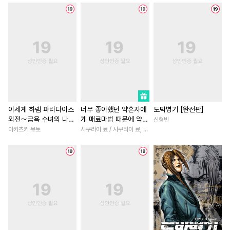
#
츤데레공
#
직진수
#
능욕
#
초능력
#
일상
#
상처공
#
후방주의
#
조교
#
현대물
#
개그/코믹
#
변태수
#
욕망수
#
직진공
#
집착남
#
후회녀
#
동거
#
연상연하
#
개그/코믹
#
연예계
#
복수물
#
동양
#
계략공
#
피폐물
#
난폭공
#
배틀연애
#
현대물
#
존댓말공
#
돔섭버스
#
상처녀
#
영상화
#
원나
#
선후배
#
다공일수
#
부부
#
계약관계
이세계 하렘 파라다이스
너무 좋아했던 약혼자에
도박병기 [완전판]
외전～금욕 수녀의 나라
게 매료마법 때문에 약혼
신형빈
#
안경수
#
연상수
#
평범공
#
연상연하
#
소년
#
재회
～ [단행본]
파기당했습니다
아카츠키 뮤토
사쿠라이 료 / 사쿠라이 료, 시이나 사에라
#
동정공
#
연상공
#
현대물
#
우정
#
복수
#
다정남
#
무심공
#
서양풍
#
문란수
#
애증관계
#
드라마
#
후회공
#
친구
#
동물
#
철벽녀
#
연애/결혼
#
냉혈공
#
임신수
#
키작공
#
죽음/살인
#
능글남
#
SF
#
까칠수
#
동정수
#
회귀물
#
서양풍
#
평범
#
하드코어
#
질투
#
무심수
#
첫사랑
#
로맨스