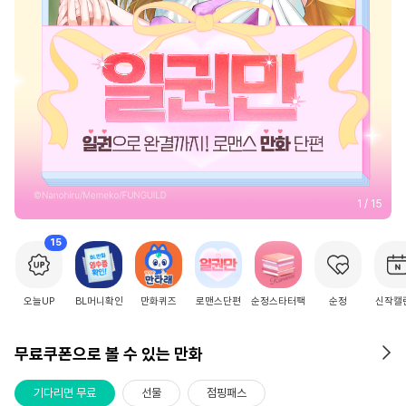
2
/
15
15
오늘UP
BL머니확인
만화퀴즈
로맨스단편
순정스타터팩
순정
신작캘
무료쿠폰으로 볼 수 있는 만화
기다리면 무료
선물
점핑패스