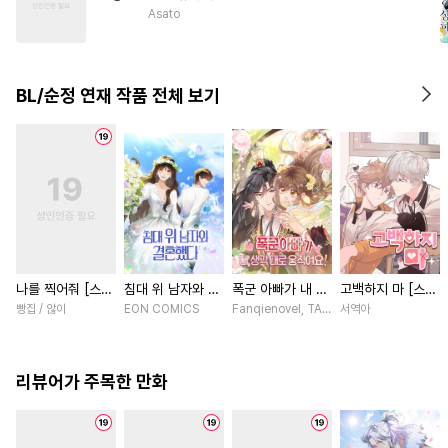
#
오해/착각
#
평범수
Asato
#
적극수
#
가이드버스
#
까칠공
#
사랑꾼공
BL/순정 연재 작품 전체 보기
#
자낮수
나를 찍어줘 [스크
침대 위 남자와 결
폭군 아빠가 내 생
고백하지 마 [스크
롤]
혼했다 [스크롤]
각대로 움직여요
롤]
빵집 / 않이
EON COMICS
Fanqienovel, TAG.U / Fuyuaner
서역아
[스크롤]
리뷰어가 주목한 만화