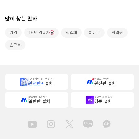
롤]
로 사랑받는 동거~
많이 찾는 만화
완결
19세 관람가
정액제
이벤트
할리퀸
스크롤
10배 적립, 2시간 먼저
원스토어에서
완전판+
설치
완전판 설치
Google Play에서
무협만화 플랫폼
일반판 설치
강툰 설치