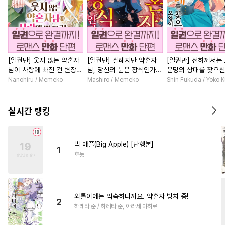
[일권만] 웃지 않는 약혼자
[일권만] 실례지만 약혼자
[일권만] 전하께서는
님이 사랑에 빠진 건 변장한
님, 당신의 눈은 장식인가
운명의 상대를 찾으신
저인 것 같습니다 [단행본]
요? [단행본]
이네요 (웃음) [단행본
Nanohiru / Memeko
Mashiro / Memeko
Shin Fukuda / Yoko 
실시간 랭킹
빅 애플(Big Apple) [단행본]
1
호돗
외톨이에는 익숙하니까요. 약혼자 방치 중!
2
하레타 준 / 하레타 준, 아라세 야히로