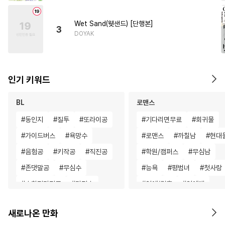
Wet Sand(웻샌드) [단행본]
3
DOYAK
인기 키워드
BL
로맨스
#
동인지
#
질투
#
또라이공
#
기다리면무료
#
회귀물
#
가이드버스
#
욕망수
#
로맨스
#
까칠남
#
현대
#
음험공
#
키작공
#
직진공
#
학원/캠퍼스
#
무심남
#
존댓말공
#
무심수
#
능욕
#
평범녀
#
첫사랑
#
수한정다정공
#
다정수
#
연애/결혼
#
연예계
#
헤테로공
#
츤데레공
#
애증관계
#
재회물
새로나온 만화
#
대물공
#
육아물
#
계략공
#
다각관계
#
평범녀