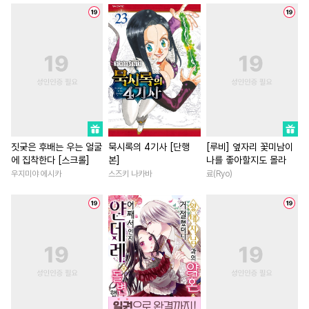
#
드라마
#
다정공
#
평범남
#
절륜남
#
직진
#
대형견공
#
침착수
#
장발
#
직진남
#
연상연하
#
다각관계
#
BDSM
#
친구>연인
#
부부
#
주종관계
#
연하공
#
계약관계
#
게임
#
힐링
#
판타지
#
평범공
#
미인수
#
계략남
#
후회남
#
첫경
#
짝사랑공
#
냉혈공
#
죽음/살인
#
드라마
#
기억상실
#
벤츠공
#
나이차커플
#
후회녀
짓궂은 후배는 우는 얼굴
묵시록의 4기사 [단행
[루비] 옆자리 꽃미남이
에 집착한다 [스크롤]
본]
나를 좋아할지도 몰라
#
OO버스
#
귀염수
#
학원/캠퍼스
#
섹스파트너
우지미야 에시카
스즈키 나카바
료(Ryo)
#
동정수
#
연하수
#
아방수
#
현대물
#
재벌남
#
원나
#
강공
#
능글공
#
능욕수
#
친구
#
역사/시대물
#
친구
#
문란수
#
재회물
#
철벽남
#
판타지/SF
#
원나잇
#
문란공
#
일상
#
동양풍
#
복수
#
배틀연애
#
연상연하
#
성장물
#
삼각관계
#
소설원작
#
철벽수
#
선후배
#
능력녀
#
다정