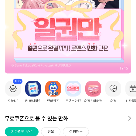
2
/
15
135
오늘UP
BL머니확인
만화퀴즈
로맨스단편
순정스타터팩
순정
신작캘
무료쿠폰으로 볼 수 있는 만화
기다리면 무료
선물
점핑패스