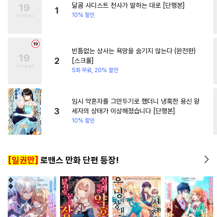
달콤 사디스트 천사가 말하는 대로 [단행본]
#
후방주의
#
잔망수
#
직진녀
1
10% 할인
#
예민수
#
쓰레기수
#
순정수
#
계략수
#
미인공
빈틈없는 상사는 욕망을 숨기지 않는다 (완전판)
#
자낮수
#
순정공
2
[스크롤]
#
이세계물
#
단정수
5화 무료, 20% 할인
#
고수위
#
상처공
#
임신수
#
헌신수
#
계약관계
#
조교
임시 약혼자를 그만두기로 했더니 냉혹한 용신 왕
3
세자의 상태가 이상해졌습니다 [단행본]
#
변태공
#
3P
#
동정공
10% 할인
#
만화단편
#
초딩공
#
짝사랑
#
변태수
#
능욕공
[일권만]
로맨스 만화 단편 등장!
#
리맨물
#
굴림수
#
인싸공
#
연예계
#
능력수
#
하드코어
#
군림수
#
미남수
#
삼각관계