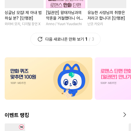
#
감자수
#
수인
#
연상공
#
사제관계
#
능글남
싱글남 모집! 제 아내 범
[일권만] 왕태자님과의
유능한 사장님의 취향은
#
츤데레수
#
친구>연인
#
연하남
#
우정
#
동거
하실 분? [단행본]
약혼을 거절했더니 어째
저라고 합니다! [단행본]
#
인외존재
#
순진수
#
SM
#
다정남
#
서양풍
#
철벽
서인지 얀데레로 돌변했
와라비 모치, 디지털 장인 X
Anno / Yuuri Yuudachi
난코 카오리
습니다 [단행본]
#
동물
#
안경수
#
혐관
#
조신남
#
일상
#
오피스
다음 새로나온 만화 보기
1
3
#
강수
#
조폭공
#
능욕
#
개그/코믹
#
짝사랑
#
절
#
애증관계
#
다공일수
#
고수위
#
집착남
#
절륜공
#
모럴리스
#
연애/결혼
#
친구>연인
#
트라우마
#
사제관계
#
성장물
#
복수물
#
영상
#
광공
#
페티쉬
#
친구
#
환생물
#
첫사랑
#
역사/시대물
#
촉수
#
소설원작
#
영혼바뀜
#
떡대공
#
집착수
#
소년
#
상처녀
#
할리퀸
#
오메가버스
#
첫경험
#
명문세가
#
로맨스
이벤트 랭킹
#
재벌공
#
오해/착각
#
짝사랑
#
육아물
#
수인수
#
미남공
#
배틀연애
#
인외존재