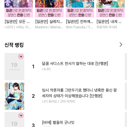
#
까칠수
#
도망수
#
얼빠수
#
동양풍
#
난폭공
#
민감수
[일권만] 모든 것
[일권만] 실례지만
[일권만] 전하께서
[일권만] 내게 간
#
소심수
#
회귀물
#
일상
을 포기한 평범한
약혼자님, 당신의
는 오늘도 운명의
섭하지 않겠다던
나츠미 / 시바노 이즈미
Mashiro / Memeko
Shin Fukuda / Yoko Kurosu
쿠로카와 쿠사비
#
성인용품
#
피폐물
#
변태
영애는 젊은 빙제
눈은 장식인가요?
상대를 찾으신 모
냉정한 남편이 어
의 총애를 받는다
[단행본]
양이네요 (웃음)
째선지 저만 바라
#
집착공
#
헌신공
[단행본]
[단행본]
봅니다 [단행본]
신작 랭킹
#
웹툰단행본
#
유혹
#
연상수
#
사랑꾼공
달콤 사디스트 천사가 말하는 대로 [단행본]
1
#
능글수
#
능력공
나나이
#
감금/강제
#
힐링물
#
명랑수
#
적극수
임시 약혼자를 그만두기로 했더니 냉혹한 용신 왕
#
학원/캠퍼스
#
섹스파트너
2
세자의 상태가 이상해졌습니다 [단행본]
나기 토미오 / 고마 아카리
#
옴니버스
#
현대물
#
달달물
#
개아가공
#
상처수
#
유혹수
#
후회수
[비애] 별들의 굿나잇
3