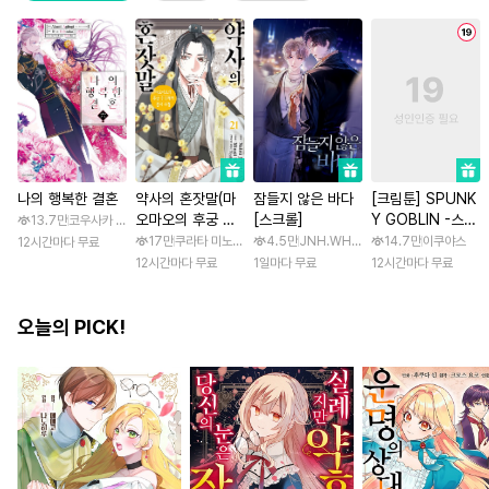
나의 행복한 결혼
약사의 혼잣말(마
잠들지 않은 바다
[크림툰] SPUNK
오마오의 후궁 수
[스크롤]
Y GOBLIN -스펑
13.7만
코우사카 리토 / 아기토기 아쿠미
수께끼 풀이수첩)
키 고블린- [스크
17만
쿠라타 미노지 / 휴우가 나츠
4.5만
JNH.WH Studio / Lasso
14.7만
이쿠야스
12시간마다 무료
롤]
12시간마다 무료
1일마다 무료
12시간마다 무료
오늘의 PICK!