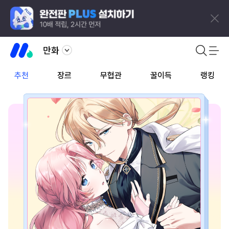
만화
추천
장르
무협관
꿀이득
랭킹