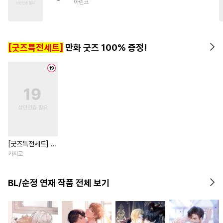
아린코
#
평범수
#
떡대수
#
동거
#
까칠공
#
쓰레기공
#
서양풍
#
무심공
#
초능력
[굿즈특전세트]
만화 굿즈 100% 증정!
#
후회공
#
개그/코믹
#
선후배
#
첫사랑
#
부부
[굿즈특전세트] 강
아지과 남자친구
카지로
외전
BL/순정 연재 작품 전체 보기