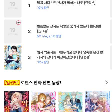
달콤 사디스트 천사가 말하는 대로 [단행본]
#
수인
#
짝사랑공
1
10% 할인
#
사랑꾼공
#
육아물
#
페티쉬
#
집착수
#
명랑수
빈틈없는 상사는 욕망을 숨기지 않는다 (완전판)
#
감자수
#
까칠공
#
다정공
2
[스크롤]
#
역사/시대물
#
달달물
5화 무료, 20% 할인
#
웹툰단행본
#
친구>연인
#
직진공
#
적극수
#
힐링물
임시 약혼자를 그만두기로 했더니 냉혹한 용신 왕
3
세자의 상태가 이상해졌습니다 [단행본]
#
헌신수
#
수인수
#
일상
10% 할인
#
BDSM
#
초능력
#
감금/강제
#
존댓말공
[일권만]
로맨스 만화 단편 등장!
#
욕망수
#
고수위
#
원나잇
#
동거
#
하드코어
#
안경수
#
후회수
#
능력공
#
동양풍
#
초딩공
#
능글수