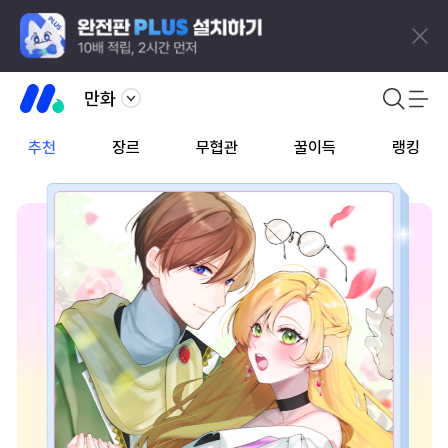
만화
추천
장르
무협관
꿀이득
랭킹