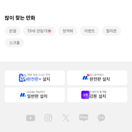
롤]
로 사랑받는 동거~
많이 찾는 만화
완결
19세 관람가
정액제
이벤트
할리퀸
스크롤
10배 적립, 2시간 먼저
원스토어에서
완전판+
설치
완전판 설치
Google Play에서
무협만화 플랫폼
일반판 설치
강툰 설치