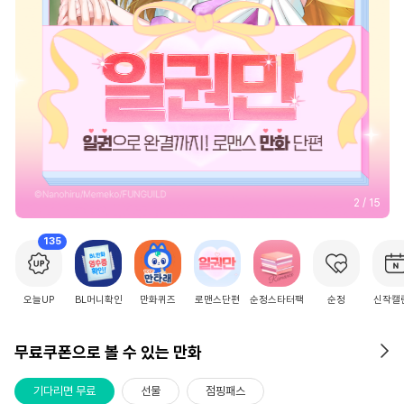
2
/
15
135
오늘UP
BL머니확인
만화퀴즈
로맨스단편
순정스타터팩
순정
신작캘
무료쿠폰으로 볼 수 있는 만화
기다리면 무료
선물
점핑패스