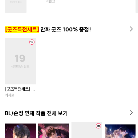
아린코
#
다공일수
#
부부
#
트라우마
#
연상수
#
계략수
[굿즈특전세트]
만화 굿즈 100% 증정!
[굿즈특전세트] 강
아지과 남자친구
카지로
외전
BL/순정 연재 작품 전체 보기