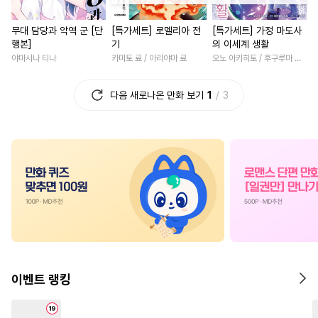
#
이세계물
#
동정공
#
직진녀
#
일상
#
죽음/
무대 담당과 악역 군 [단
[특가세트] 로멜리아 전
[특가세트] 가정 마도사
#
연예계
#
동정수
#
서양풍
#
배틀연애
#
나이차커플
행본]
기
의 이세계 생활
#
미남수
#
변태공
#
상처공
#
연하남
#
동거
#
개그/
야마시나 티나
카미토 료 / 아리야마 료
오노 아키히토 / 후구루마 요우
#
연상연하
#
사제관계
#
할리퀸
#
환생물
#
짝사
다음 새로나온 만화 보기
1
3
#
순진수
#
순정공
#
연애/결혼
#
소설원작
#
섹스파트너
#
자낮수
#
로맨스
#
역사/시대물
#
인외존재
#
무심수
#
친구
#
학원/캠퍼스
#
애증관계
#
3P
#
연하공
#
츤데레공
#
조신남
#
드라마
#
후회
#
강수
#
선후배
#
재회물
#
부부
#
다정남
#
재회물
#
인싸공
#
떡대수
#
계략공
#
서양풍
#
영혼바뀜
#
능
#
성인용품
#
음험공
#
동물
#
친구
#
일상
#
친구>연
#
광공
#
아방수
#
벤츠공
#
동양풍
#
사제관계
#
복
이벤트 랭킹
#
연상공
#
개아가공
#
평범녀
#
오피스물
#
미남공
#
유혹수
#
잔망수