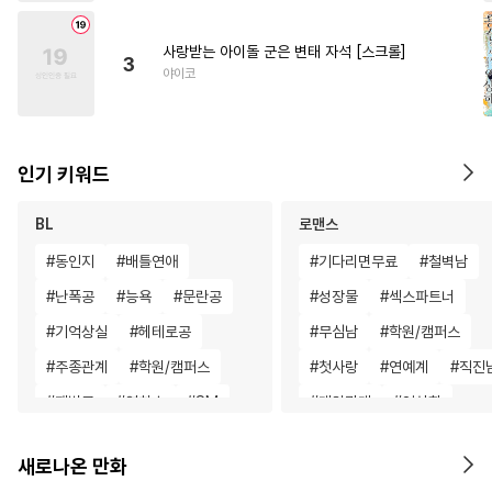
사랑받는 아이돌 군은 변태 자석 [스크롤]
3
야이코
인기 키워드
BL
로맨스
#
동인지
#
배틀연애
#
기다리면무료
#
철벽남
#
난폭공
#
능욕
#
문란공
#
성장물
#
섹스파트너
#
기억상실
#
헤테로공
#
무심남
#
학원/캠퍼스
#
주종관계
#
학원/캠퍼스
#
첫사랑
#
연예계
#
직진
#
재벌공
#
연하수
#
SM
#
계약관계
#
영상화
#
다정수
#
대형견공
#
촉수
#
능력녀
#
재벌남
#
친구
새로나온 만화
#
키작공
#
침착수
#
까칠수
#
판타지/SF
#
능글남