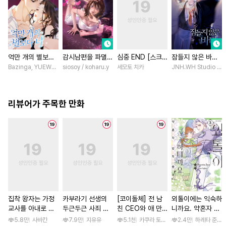
억만 개의 별보다
감시남편을 파멸시
심중 END [스크
잠들지 않은 바다
너 [스크롤]
킬 때까지 [스크
롤]
[스크롤]
Bazinga, YUEWEN / Yefeiye
siosoy / koharu.y
세모토 치카
JNH.WH Studio / L
롤]
리뷰어가 주목한 만화
집착 왕자는 가정
카부라기 선생의
[코이돌체] 전 남
외톨이에는 익숙하
교사를 아내로 맞
두근두근 사죄 방
친 CEO와 애 만
니까요. 약혼자 방
이하고 싶다 [스크
문 [스크롤]
들기 결혼 ~예상외
치 중! [단행본]
5.8만
사바칸
7.9만
지유유
5.1천
카쿠라 토모하 / 타마키 나오
2.4만
하레타 준 / 