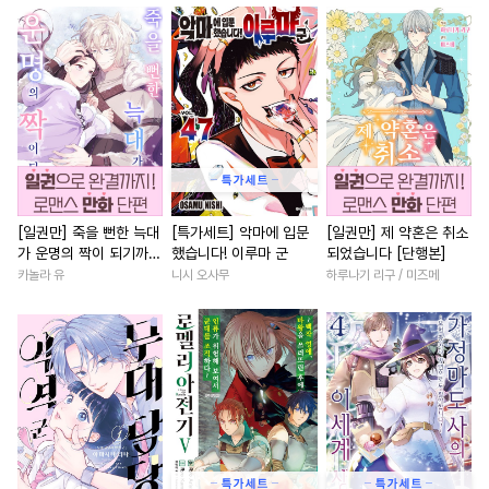
#
유혹
#
모럴리스
#
절륜공
#
까칠남
#
현대물
#
로맨
#
드라마
#
또라이공
#
혐관
#
고수위
#
다각관계
#
미인수
#
문란수
#
짝사랑
#
첫사랑
#
연상연하
#
조폭공
#
능력수
#
판타지
#
짝사랑
#
상처녀
#
회귀
#
질투
#
예민수
#
상처수
#
후회남
#
연애/결혼
#
만화단편
#
개그/코믹
#
철벽녀
#
평범녀
#
절륜
#
변태
#
평범공
#
헌신공
#
절륜남
#
소년
#
명문세
[일권만] 죽을 뻔한 늑대
[특가세트] 악마에 입문
[일권만] 제 약혼은 취소
가 운명의 짝이 되기까지
했습니다! 이루마 군
되었습니다 [단행본]
#
수한정다정공
#
능욕수
#
첫경험
#
육아물
#
선후
[단행본]
카놀라 유
니시 오사무
하루나기 리구 / 미즈메
#
대물공
#
도망수
#
능글공
#
계략남
#
인외존재
#
피폐물
#
귀염수
#
삼각관계
#
게임
#
쓰레기공
#
츤데레수
#
친구>연인
#
복수물
#
철벽수
#
리맨물
#
우정
#
성장물
#
원나잇
#
오메가버스
#
민감수
#
다정남
#
현대물
#
힐링
#
후방주의
#
다각관계
#
직진남
#
집착남
#
평범