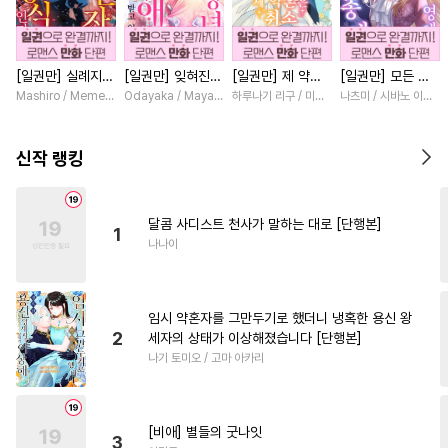
#
애증관계
#
옴니버스
#
무심공
#
후회공
[일권만] 실례지만
[일권만] 잊혀진
[일권만] 제 약혼
[일권만] 모든 것
#
OO버스
#
미인공
약혼자님, 당신의
왕녀지만 정략결혼
은 취소되었습니다
을 포기한 평범한
Mashiro / Memeko
Odayaka / Maya Koike
하루나기 리구 / 미즈메
나츠미 / 시바노 이즈미
#
떡대공
#
쓰레기수
눈은 장식인가요?
한 남편에게 익애
[단행본]
영애는 젊은 빙제
[단행본]
받고 있습니다 [단
의 총애를 받는다
#
능욕공
#
계약관계
행본]
[단행본]
신작 랭킹
#
회귀물
#
소설원작
#
얼빠수
#
삼각관계
달콤 사디스트 천사가 말하는 대로 [단행본]
1
#
냉혈공
#
조교
#
강공
나나이
#
변태수
#
장발
#
첫경험
#
단정수
#
순정수
#
첫사랑
임시 약혼자를 그만두기로 했더니 냉혹한 용신 왕
#
평범수
#
굴림수
2
세자의 상태가 이상해졌습니다 [단행본]
나기 토미오 / 고마 아카리
#
가이드버스
#
임신수
#
소심수
#
오해/착각
#
군림수
#
현대물
#
집착공
[비애] 별들의 굿나잇
3