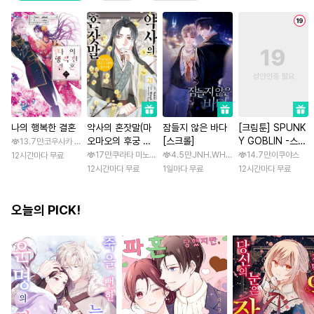
나의 행복한 결혼
약사의 혼잣말(마
잠들지 않은 바다
[크림툰] SPUNK
오마오의 후궁 수
[스크롤]
Y GOBLIN -스펑
13.7만
코우사카 리토 / 아기토기 아쿠미
수께끼 풀이수첩)
키 고블린- [스크
17만
쿠라타 미노지 / 휴우가 나츠
4.5만
JNH.WH Studio / Lasso
14.7만
이쿠야스
12시간마다 무료
롤]
12시간마다 무료
1일마다 무료
12시간마다 무료
오늘의 PICK!