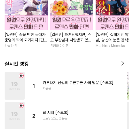
[일권만] 죽을 뻔한 늑대가
[일권만] 파혼당했지만, 스
[일권만] 실례지만 
운명의 짝이 되기까지 [단행
도 부장님께 사랑받고 있습
님, 당신의 눈은 장
본]
니다 [단행본]
요? [단행본]
카놀라 유
유카와 아미코
Mashiro / Memeko
실시간 랭킹
카부라기 선생의 두근두근 사죄 방문 [스크롤]
1
지유유
딥 시티 [스크롤]
2
코알 / 모노, 정은동