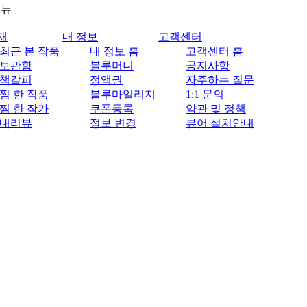
메뉴
재
내 정보
고객센터
최근 본 작품
내 정보 홈
고객센터 홈
보관함
블루머니
공지사항
책갈피
정액권
자주하는 질문
찜 한 작품
블루마일리지
1:1 문의
찜 한 작가
쿠폰등록
약관 및 정책
내리뷰
정보 변경
뷰어 설치안내