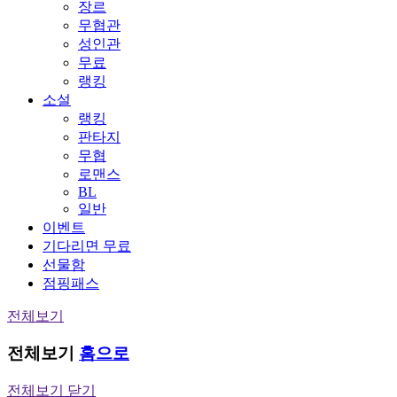
장르
무협관
성인관
무료
랭킹
소설
랭킹
판타지
무협
로맨스
BL
일반
이벤트
기다리면 무료
선물함
점핑패스
전체보기
전체보기
홈으로
전체보기 닫기