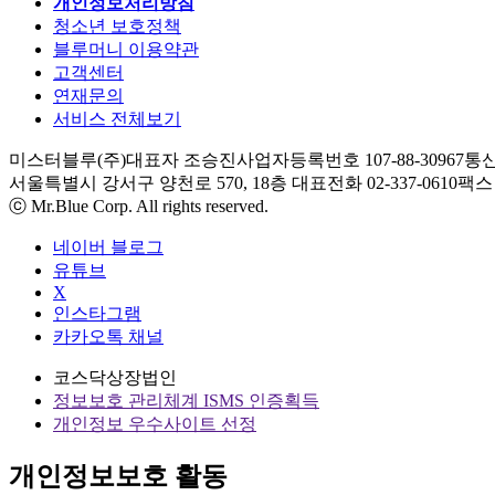
개인정보처리방침
청소년 보호정책
블루머니 이용약관
고객센터
연재문의
서비스 전체보기
미스터블루(주)
대표자 조승진
사업자등록번호 107-88-30967
통신
서울특별시 강서구 양천로 570, 18층
대표전화 02-337-0610
팩스 0
ⓒ Mr.Blue Corp. All rights reserved.
네이버 블로그
유튜브
X
인스타그램
카카오톡 채널
코스닥상장법인
정보보호 관리체계 ISMS 인증획득
개인정보 우수사이트 선정
개인정보보호 활동