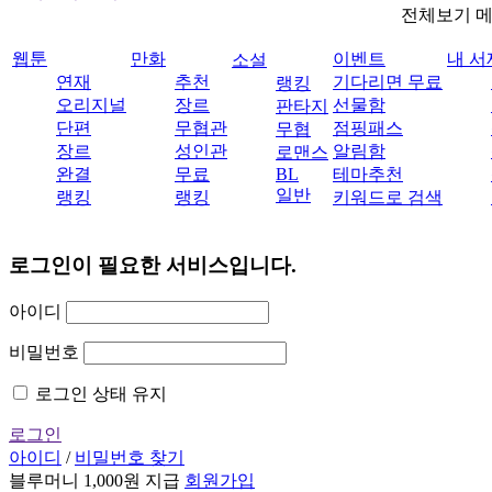
전체보기 
웹툰
만화
이벤트
내 서
소설
연재
추천
기다리면 무료
랭킹
오리지널
장르
선물함
판타지
단편
무협관
점핑패스
무협
장르
성인관
알림함
로맨스
완결
무료
BL
테마추천
일반
랭킹
랭킹
키워드로 검색
로그인이 필요한 서비스입니다.
아이디
비밀번호
로그인 상태 유지
로그인
아이디
/
비밀번호 찾기
블루머니 1,000원 지급
회원가입