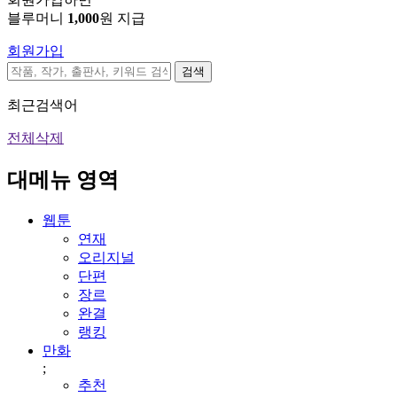
블루머니
1,000
원 지급
회원가입
검색
최근검색어
전체삭제
대메뉴 영역
웹툰
연재
오리지널
단편
장르
완결
랭킹
만화
;
추천