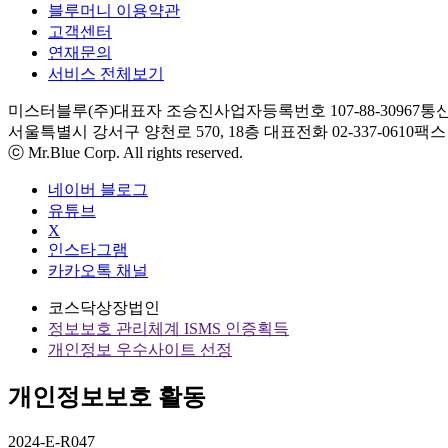
블루머니 이용약관
고객센터
연재문의
서비스 전체보기
미스터블루(주)
대표자 조승진
사업자등록번호 107-88-30967
통신
서울특별시 강서구 양천로 570, 18층
대표전화 02-337-0610
팩스 0
ⓒ Mr.Blue Corp. All rights reserved.
네이버 블로그
유튜브
X
인스타그램
카카오톡 채널
코스닥상장법인
정보보호 관리체계 ISMS 인증획득
개인정보 우수사이트 선정
개인정보보호 활동
2024-E-R047