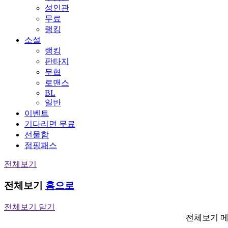
성인관
무료
랭킹
소설
랭킹
판타지
무협
로맨스
BL
일반
이벤트
기다리면 무료
선물함
점핑패스
전체보기
전체보기
홈으로
전체보기 닫기
전체보기 