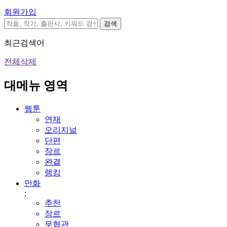
회원가입
검색
최근검색어
전체삭제
대메뉴 영역
웹툰
연재
오리지널
단편
장르
완결
랭킹
만화
;
추천
장르
무협관