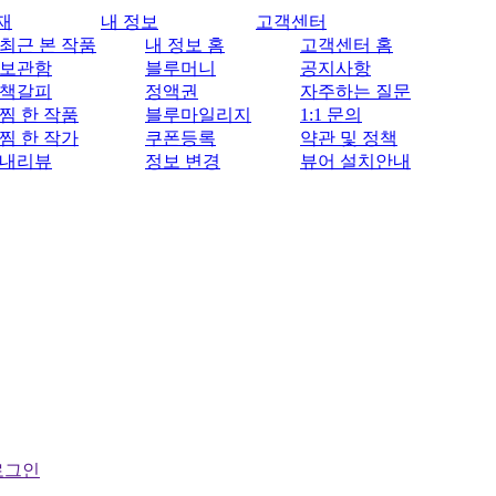
재
내 정보
고객센터
최근 본 작품
내 정보 홈
고객센터 홈
보관함
블루머니
공지사항
책갈피
정액권
자주하는 질문
찜 한 작품
블루마일리지
1:1 문의
찜 한 작가
쿠폰등록
약관 및 정책
내리뷰
정보 변경
뷰어 설치안내
로그인