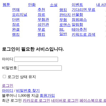
웹툰
만화
이벤트
내 서
소설
연재
추천
기다리면 무료
랭킹
오리지널
장르
선물함
판타지
단편
무협관
점핑패스
무협
장르
성인관
알림함
로맨스
완결
무료
BL
테마추천
일반
랭킹
랭킹
키워드로 검색
로그인이 필요한 서비스입니다.
아이디
비밀번호
로그인 상태 유지
로그인
아이디
/
비밀번호 찾기
블루머니 1,000원 지급
회원가입
최근 로그인
카카오로 로그인
네이버로 로그인
페이스북으로 