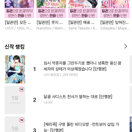
#
배틀연애
#
평범수
#
혐관
#
무심공
#
키작공
#
음험공
[일권만] 모든 것
[일권만] 웃지 않
[일권만] 매료 마
[일권만] 잊혀진
#
능글공
#
냉혈공
#
회귀물
을 포기한 평범한
는 약혼자님이 사
법에 걸린 척했더
왕녀지만 정략결혼
나츠미 / 시바노 이즈미
Nanohiru / Memeko
Sane Takada / Koki Fuyutsuki
Odayaka / Maya Ko
#
능력공
#
수인
영애는 젊은 빙제
랑에 빠진 건 변장
니 냉담했던 약혼
한 남편에게 익애
의 총애를 받는다
한 저인 것 같습니
자가 맹목적인 사
받고 있습니다 [단
#
친구>연인
#
오메가버스
[단행본]
다 [단행본]
랑꾼이 되었습니다
행본]
신작 랭킹
[단행본]
#
수인수
#
벤츠공
#
연상연하
#
시리어스
임시 약혼자를 그만두기로 했더니 냉혹한 용신 왕
1
세자의 상태가 이상해졌습니다 [단행본]
#
다공일수
#
선후배
나기 토미오 / 고마 아카리
#
헌신공
#
촉수
#
페티쉬
#
트라우마
#
유혹수
달콤 사디스트 천사가 말하는 대로 [단행본]
#
달달물
#
미인수
#
힐링물
2
나나이
#
초딩공
#
후회공
#
연상공
#
침착수
#
직진공
[체리콕] 구멍 뚫린 비디오방 -컨트보이 삽입 가
#
오해/착각
#
질투
#
고수위
3
능- [단행본]