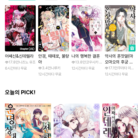
어쌔신&신데렐라
안경, 때때로, 불량
나의 행복한 결혼
약사의 혼잣말(마
아
오마오의 후궁 수
17.8만
나츠노 유조
13.8만
코우사카 리토 / 아기토기 아쿠미
수께끼 풀이수첩)
3.4만
나루키
17.1만
쿠라타 미노지 
6시간마다 무료
12시간마다 무료
12시간마다 무료
12시간마다 무료
오늘의 PICK!