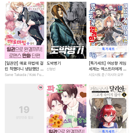
#
문란수
#
재회물
#
첫사랑
#
다각관계
#
사랑꾼공
#
계약관계
#
상처녀
#
차원이동물
#
사제관계
#
연상수
#
까칠남
#
능글남
#
원나
#
만화단편
#
떡대공
#
고수위
#
이세계물
#
복
#
후방주의
#
초능력
#
친구>연인
#
영상화
#
얼빠수
#
드라마
#
강공
#
역사/시대물
#
직진녀
#
3P
#
소심수
#
츤데레공
#
영혼바뀜
#
나이차커플
[일권만] 매료 마법에 걸
도박병기
[특가세트] 여성향 게임
린 척했더니 냉담했던 약
세계는 엑스트라에게 엄
신형빈
#
소설원작
#
기억상실
#
다정남
#
집착남
#
짝사
혼자가 맹목적인 사랑꾼
격한 세계입니다
Sane Takada / Koki Fuyutsuki
시오사토 준 / 미시마 요무
#
조폭공
#
장발
#
동거
#
할리퀸
#
연하남
#
계략
이 되었습니다 [단행본]
#
미남수
#
존댓말공
#
배틀연애
#
짝사랑
#
BDSM
#
순정공
#
미남공
#
사제관계
#
삼각관계
#
판타지
#
첫경험
#
집착수
#
능력녀
#
평범녀
#
로맨
#
유혹
#
변태공
#
첫사랑
#
백합/GL
#
부부
#
평범
#
부부
#
OO버스
#
후회수
#
연상연하
#
인외존재