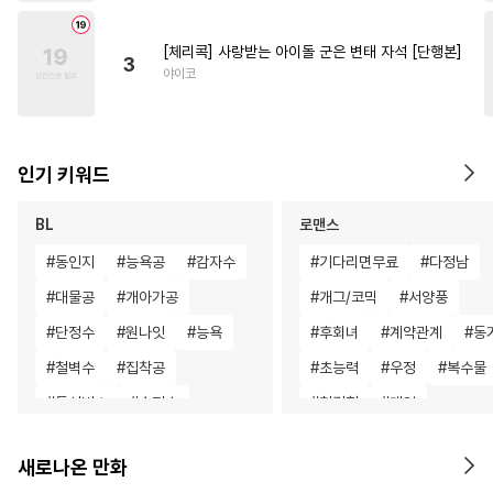
[체리콕] 사랑받는 아이돌 군은 변태 자석 [단행본]
3
야이코
인기 키워드
BL
로맨스
#
동인지
#
능욕공
#
감자수
#
기다리면무료
#
다정남
#
대물공
#
개아가공
#
개그/코믹
#
서양풍
#
단정수
#
원나잇
#
능욕
#
후회녀
#
계약관계
#
동
#
철벽수
#
집착공
#
초능력
#
우정
#
복수물
#
돔섭버스
#
순진수
#
첫경험
#
게임
#
연하공
#
동정공
#
무심수
#
판타지/SF
#
일상
새로나온 만화
#
상처수
#
츤데레수
#
SM
#
직진남
#
직진남
#
무심