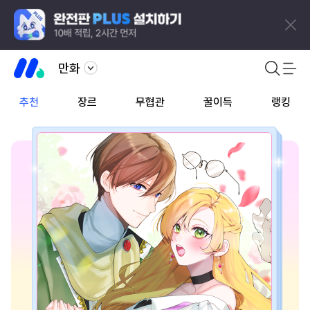
만화
추천
장르
무협관
꿀이득
랭킹