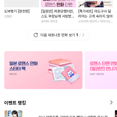
#
적극수
#
애증관계
#
성장물
#
로맨스
#
첫사
도박병기 [완전판]
[일권만] 파혼당했지만,
[특가세트] 마도구사 달
#
상처공
#
능욕수
#
명랑수
#
애증관계
#
회귀물
스도 부장님께 사랑받고
리아는 고개 숙이지 않아
신형빈
#
개그/코믹
#
모럴리스
#
연애/결혼
#
능욕
#
후회
있습니다 [단행본]
유카와 아미코
스미카와 메구미 / 아마기시 히사야
#
역사/시대물
#
대형견공
#
친구>연인
#
학원/캠퍼스
다음 새로나온 만화 보기
1
3
#
성인용품
#
웹툰단행본
#
재회물
#
육아물
#
현대물
#
귀염수
#
육아물
#
오피스물
#
연애/결혼
#
계략수
#
민감수
#
현대물
#
절륜남
#
절륜
#
가이드버스
#
계략공
#
철벽녀
#
현대물
#
섹스파트너
#
조교
#
죽음/살인
#
동양풍
#
까칠공
#
인싸공
#
자낮수
#
성장물
#
친구
#
선후배
#
능력수
#
서양풍
#
동물
#
소년
#
소설원작
#
수한정다정공
#
친구
#
섹스파트너
#
명문세가
이벤트 랭킹
#
짝사랑공
#
감금/강제
#
드라마
#
철벽남
#
광공
#
헤테로공
#
도망수
#
학원/캠퍼스
#
친구