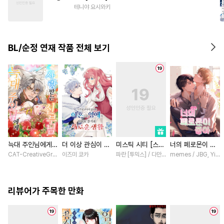
#
옴니버스
#
욕망수
테니야 요시와키
#
주종관계
#
안경수
#
평범공
#
순정수
#
잔망수
BL/순정 연재 작품 전체 보기
#
아방수
늑대 주인님에게
더 이상 관심이 없
미스틱 시티 [스크
너의 페로몬이 좋
사랑받는 신부님
다며 이혼당한 영
롤]
아 [스크롤]
CAT-CreativeGroup / Baitoumeng
이즈미 쿄카
파란 [투믹스] / 다만 [투믹스]
memes / JBG, Yinlu
[스크롤]
애의 의외로 즐거
운 새로운 생활
[스크롤]
리뷰어가 주목한 만화