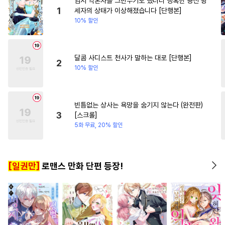
임시 약혼자를 그만두기로 했더니 냉혹한 용신 왕
#
절륜공
#
헌신수
#
떡대수
#
힐링물
#
일상
#
환생물
1
세자의 상태가 이상해졌습니다 [단행본]
10% 할인
#
예민수
#
능글수
#
까칠수
#
연예계
#
재벌남
#
동정수
#
임신수
#
하드코어
#
강수
#
다정공
달콤 사디스트 천사가 말하는 대로 [단행본]
2
10% 할인
#
연하수
#
일상
#
변태
#
재벌공
#
동양풍
#
다정수
#
피폐물
#
리맨물
빈틈없는 상사는 욕망을 숨기지 않는다 (완전판)
3
[스크롤]
#
또라이공
#
짝사랑
5화 무료, 20% 할인
#
굴림수
#
인외존재
#
학원/캠퍼스
#
미인공
[일권만]
로맨스 만화 단편 등장!
#
군림수
#
연예계
#
삼각관계
#
쓰레기수
#
이세계물
#
난폭공
#
변태수
#
다각관계