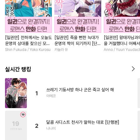
[일권만] 전하께서는 오늘도
[일권만] 죽을 뻔한 늑대가
[일권만] 왕태자님과
운명의 상대를 찾으신 모양
운명의 짝이 되기까지 [단행
을 거절했더니 어째
이네요 (웃음) [단행본]
본]
얀데레로 돌변했습니다
Shin Fukuda / Yoko Kurosu
카놀라 유
Anno / Yuuri Yuudac
행본]
실시간 랭킹
쓰레기 기둥서방 하나 군은 죽고 싶어 해
1
아메코
달콤 사디스트 천사가 말하는 대로 [단행본]
2
나나이