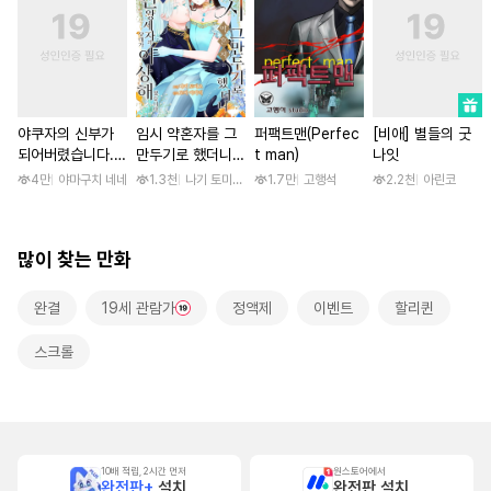
야쿠자의 신부가
임시 약혼자를 그
퍼팩트맨(Perfec
[비애] 별들의 굿
되어버렸습니다.
만두기로 했더니
t man)
나잇
[스크롤]
냉혹한 용신 왕세
4만
야마구치 네네
1.3천
나기 토미오 / 고마 아카리
1.7만
고행석
2.2천
아린코
자의 상태가 이상
해졌습니다 [단행
본]
많이 찾는 만화
완결
19세 관람가
정액제
이벤트
할리퀸
스크롤
10배 적립, 2시간 먼저
원스토어에서
완전판+
설치
완전판 설치