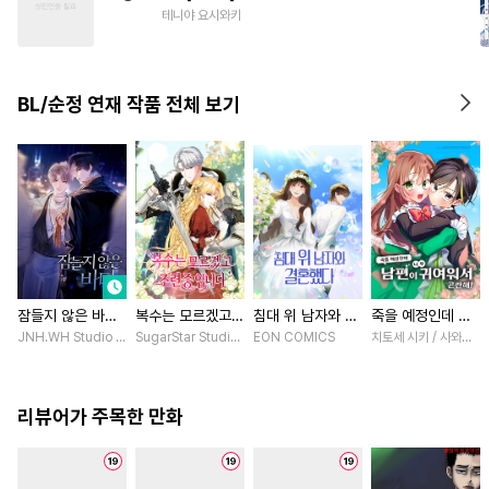
#
헌신공
#
달달물
테니야 요시와키
#
후방주의
#
재벌공
#
절륜공
BL/순정 연재 작품 전체 보기
잠들지 않은 바다
복수는 모르겠고,
침대 위 남자와 결
죽을 예정인데 남
[스크롤]
조련 중입니다 [스
혼했다 [스크롤]
편이 너무 귀여워
JNH.WH Studio / Lasso
SugarStar Studio / Albedo
EON COMICS
치토세 시키 / 사와노 
크롤]
서 곤란해! [스크
롤]
리뷰어가 주목한 만화