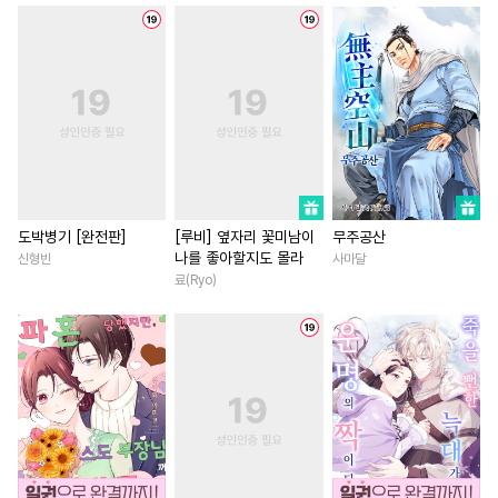
#
수한정다정공
#
능욕공
#
친구>연인
#
배틀연애
#
다공일수
#
잔망수
#
능글남
#
후회녀
#
집착
#
고수위
#
짝사랑공
#
상처녀
#
게임
#
명문세
#
음험공
#
굴림수
#
안경수
#
첫사랑
#
동거
#
짝사랑
#
키작공
#
도망수
#
수인수
#
연예계
#
회귀물
#
친구
#
순정공
#
츤데레공
#
학원/캠퍼스
#
직진녀
#
후회수
#
BDSM
#
능력녀
#
드라마
도박병기 [완전판]
[루비] 옆자리 꽃미남이
무주공산
나를 좋아할지도 몰라
신형빈
사마달
#
주종관계
#
트라우마
#
오피스물
#
차원이동물
료(Ryo)
#
재회물
#
오메가버스
#
직진남
#
무심남
#
고수
#
유혹
#
연예계
#
까칠수
#
복수
#
사제관계
#
피폐물
#
감금/강제
#
섹스파트너
#
동양풍
#
까칠공
#
순진수
#
동양풍
#
연애/결혼
#
후회남
#
난폭공
#
단정수
#
능글수
#
역사/시대물
#
로맨스
#
감자수
#
조폭공
#
변태공
#
현대물
#
연애/결혼
#
친