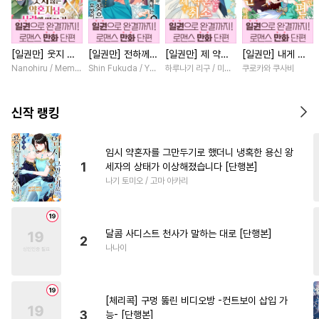
#
만화단편
#
동정공
#
조교
#
페티쉬
#
유혹수
#
광공
[일권만] 웃지 않
[일권만] 전하께서
[일권만] 제 약혼
[일권만] 내게 간
#
촉수
#
존댓말공
#
원나잇
는 약혼자님이 사
는 오늘도 운명의
은 취소되었습니다
섭하지 않겠다던
Nanohiru / Memeko
Shin Fukuda / Yoko Kurosu
하루나기 리구 / 미즈메
쿠로카와 쿠사비
#
수인
#
변태수
#
연하공
랑에 빠진 건 변장
상대를 찾으신 모
[단행본]
냉정한 남편이 어
한 저인 것 같습니
양이네요 (웃음)
째선지 저만 바라
#
떡대공
#
얼빠수
#
동정수
다 [단행본]
[단행본]
봅니다 [단행본]
신작 랭킹
#
미인수
#
사제관계
#
다각관계
#
부부
#
미남공
임시 약혼자를 그만두기로 했더니 냉혹한 용신 왕
1
세자의 상태가 이상해졌습니다 [단행본]
#
개그/코믹
#
떡대수
나기 토미오 / 고마 아카리
#
츤데레수
#
첫사랑
#
무심공
#
침착수
#
계략공
달콤 사디스트 천사가 말하는 대로 [단행본]
#
연상연하
#
다정공
#
SM
2
나나이
#
연상수
#
욕망수
#
소설원작
#
짝사랑
[체리콕] 구멍 뚫린 비디오방 -컨트보이 삽입 가
#
연상공
#
시리어스
3
능- [단행본]