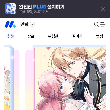
만화
추천
장르
무협관
꿀이득
랭킹