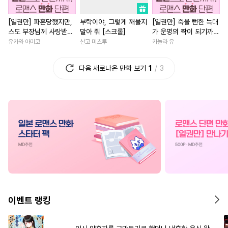
#
인싸공
#
자낮수
#
리맨물
#
일상
#
직진남
#
친구
[일권만] 파혼당했지만,
부탁이야, 그렇게 깨물지
[일권만] 죽을 뻔한 늑대
#
능욕
#
문란수
#
개그/코믹
#
소설원작
스도 부장님께 사랑받고
말아 줘 [스크롤]
가 운명의 짝이 되기까지
#
친구>연인
#
사랑꾼공
#
연상연하
#
영혼바뀜
있습니다 [단행본]
[단행본]
유카와 아미코
산고 미츠루
카놀라 유
#
무심수
#
질투
#
회귀물
#
능욕
#
나이차커플
다음 새로나온 만화 보기
1
3
#
일상
#
쓰레기수
#
환생물
#
절륜남
#
계략
#
헤테로공
#
삼각관계
#
육아물
#
애증관계
#
평범수
#
혐관
#
능욕수
#
짝사랑
#
다정남
#
절륜
#
다정수
#
모럴리스
#
다각관계
#
죽음/살인
#
첫경험
#
계략수
#
판타지/SF
#
평범녀
#
기억상실
#
학원/캠퍼스
#
소년
#
현대물
#
백합/G
#
현대물
#
동물
#
인외존재
#
다정남
#
계약관계
#
철벽수
#
명랑수
#
집착공
#
학원/캠퍼스
#
철벽녀
이벤트 랭킹
#
상처수
#
또라이공
#
까칠남
#
연하남
#
초능
#
벤츠공
#
연하수
#
재회물
#
영상화
#
재벌