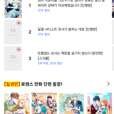
임시 약혼자를 그만두기로 했더니 냉혹한 용신 왕
#
이세계물
#
오해/착각
#
첫사랑
#
이세계물
1
세자의 상태가 이상해졌습니다 [단행본]
10% 할인
#
군림수
#
섹스파트너
#
할리퀸
#
부부
#
임신수
#
가이드버스
#
계약관계
#
서양풍
달콤 사디스트 천사가 말하는 대로 [단행본]
2
10% 할인
#
헌신수
#
냉혈공
#
능력공
#
아방수
#
초딩공
#
후회공
#
웹툰단행본
#
애증관계
빈틈없는 상사는 욕망을 숨기지 않는다 (완전판)
3
[스크롤]
#
돔섭버스
#
개아가공
5화 무료, 20% 할인
#
하드코어
#
강공
#
능력수
#
옴니버스
#
적극수
#
동거
[일권만]
로맨스 만화 단편 등장!
#
강수
#
OO버스
#
귀염수
#
성인용품
#
미인공
#
상처공
#
장발
#
평범공
#
육아물
#
능글공