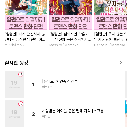
[일권만] 내게 간섭하지 않
[일권만] 실례지만 약혼자
[일권만] 웃지 않는 
겠다던 냉정한 남편이 어째
님, 당신의 눈은 장식인가
님이 사랑에 빠진 건
선지 저만 바라봅니다 [단행
요? [단행본]
저인 것 같습니다 [단
쿠로카와 쿠사비
Mashiro / Memeko
Nanohiru / Memeko
본]
실시간 랭킹
[볼레로] 거인족의 신부
1
이토카즈
사랑받는 아이돌 군은 변태 자석 [스크롤]
2
야이코