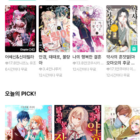
어쌔신&신데렐라
안경, 때때로, 불량
나의 행복한 결혼
약사의 혼잣말(마
아
오마오의 후궁 수
17.8만
나츠노 유조
13.8만
코우사카 리토 / 아기토기 아쿠미
수께끼 풀이수첩)
3.4만
나루키
17.1만
쿠라타 미노지 
6시간마다 무료
12시간마다 무료
12시간마다 무료
12시간마다 무료
오늘의 PICK!