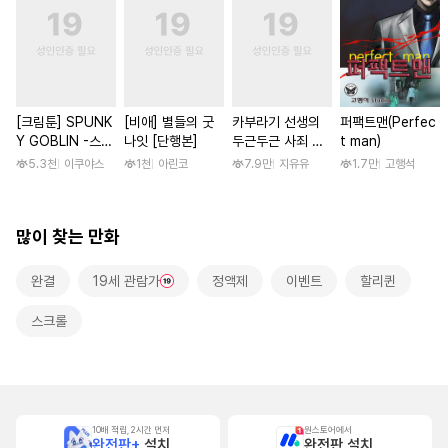
[크림툰] SPUNK
[비애] 별들의 굿
카부라기 선생의
퍼팩트맨(Perfec
Y GOBLIN -스펑
나잇 [단행본]
두근두근 사죄 방
t man)
키 고블린- [단행
문 [스크롤]
5.3천
이쿠야스
1천
아린코
7.9만
지유유
1.7만
고행석
본]
많이 찾는 만화
완결
19세 관람가
정액제
이벤트
할리퀸
스크롤
10배 적립, 2시간 먼저
원스토어에서
완전판+
설치
완전판 설치