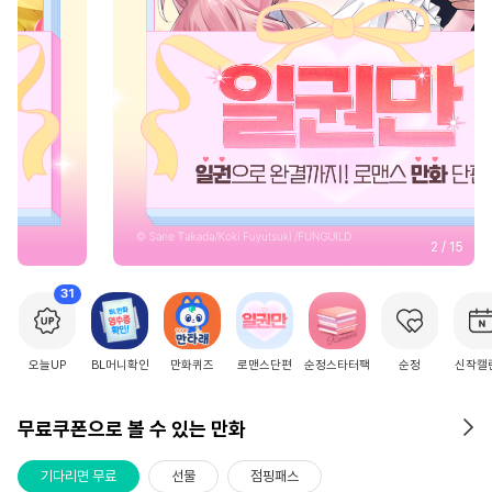
2
/
15
31
오늘UP
BL머니확인
만화퀴즈
로맨스단편
순정스타터팩
순정
신작캘
무료쿠폰으로 볼 수 있는 만화
기다리면 무료
선물
점핑패스