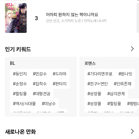
어차피 원하지 않는 짝이니까요
3
산산 산고, 스기마치 노코 / 이치노세 나나키
인기 키워드
BL
로맨스
#
동인지
#
민감수
#
드라마
#
기다리면무료
#
원나잇
#
순정수
#
집착수
#
판타지
#
친구>연인
#
인외존재
#
힐링물
#
대형견공
#
성장물
#
삼각관계
#
역사/시대물
#
미남수
#
성장물
#
힐링물
#
평범
#
배틀연애
#
선후배
#
3P
#
우정
#
일상
#
선후배
#
직진공
#
변태
#
초능력
#
서양풍
#
첫경험
#
복수
새로나온 만화
#
예민수
#
대물공
#
소심수
#
로맨스
#
철벽남