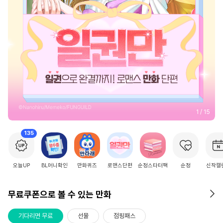
2
/
15
135
오늘UP
BL머니확인
만화퀴즈
로맨스단편
순정스타터팩
순정
신작캘
무료쿠폰으로 볼 수 있는 만화
기다리면 무료
선물
점핑패스