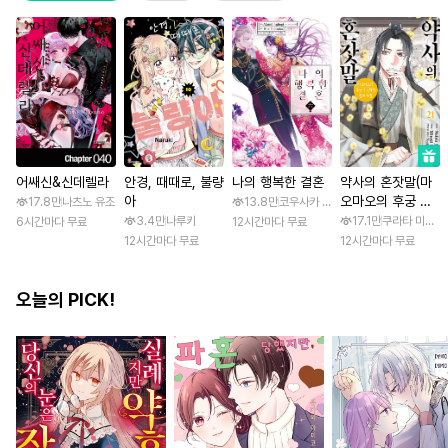
어쌔신&신데렐라
안경, 때때로, 불량
나의 행복한 결혼
약사의 혼잣말(마
아
오마오의 후궁 수
17.8만
나츠노 유조
13.8만
코우사카 리토 / 아기토기 아쿠미
수께끼 풀이수첩)
3.4만
나루키
17.1만
쿠라타 미노지 
6시간마다 무료
12시간마다 무료
12시간마다 무료
12시간마다 무료
오늘의 PICK!