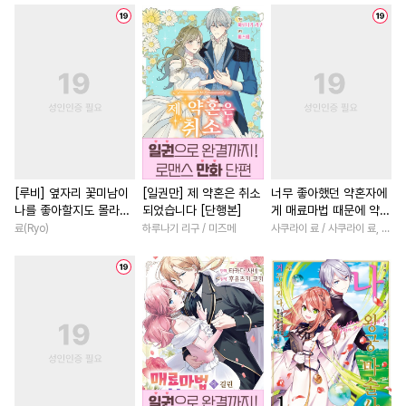
#
냉혈공
#
계약관계
#
일상
#
직진녀
#
계약관
#
굴림수
#
후회수
#
후회공
#
절륜남
#
다각관계
#
짝사랑
#
난폭공
#
얼빠수
#
회귀물
#
다정남
#
성장
#
무심수
#
첫사랑
#
귀염수
#
복수
#
로맨스
#
연애/
#
음험공
#
원나잇
#
달달물
#
환생물
#
소설원작
#
질투
#
적극수
#
판타지
#
성장물
#
짝사랑
#
감금/강제
#
배틀연애
#
죽음/살인
#
배틀연애
[루비] 옆자리 꽃미남이
[일권만] 제 약혼은 취소
너무 좋아했던 약혼자에
나를 좋아할지도 몰라
되었습니다 [단행본]
게 매료마법 때문에 약혼
#
평범수
#
서양풍
#
능욕
#
동양풍
#
절륜
#
육아물
[단행본]
파기당했습니다 [단행
료(Ryo)
하루나기 리구 / 미즈메
사쿠라이 료 / 사쿠라이 료, 시이나 사에라
#
재회물
#
동물
#
고수위
#
개그/코믹
#
할리퀸
본]
#
이세계물
#
인싸공
#
직진남
#
연애/결혼
#
동정수
#
혐관
#
감자수
#
철벽녀
#
후회녀
#
애증관계
#
회귀물
#
학원/캠퍼스
#
현대물
#
연상수
#
수인
#
트라우마
#
친구
#
서양풍
#
드라마
#
순정수
#
개그/코믹
#
첫사랑
#
애증관계
#
능