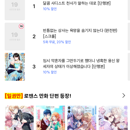
달콤 사디스트 천사가 말하는 대로 [단행본]
#
삼각관계
#
동양풍
#
오피스물
#
원나잇
1
10% 할인
#
떡대공
#
수인수
#
수한정다정공
#
다정공
빈틈없는 상사는 욕망을 숨기지 않는다 (완전판)
#
민감수
#
욕망수
#
부부
2
[스크롤]
#
성인용품
#
다공일수
5화 무료, 20% 할인
#
피폐물
#
BDSM
#
모럴리스
#
대물공
임시 약혼자를 그만두기로 했더니 냉혹한 용신 왕
3
세자의 상태가 이상해졌습니다 [단행본]
#
유혹수
#
연하공
#
3P
10% 할인
#
광공
#
현대물
#
리맨물
#
오해/착각
#
사랑꾼공
[일권만]
로맨스 만화 단편 등장!
#
다각관계
#
직진공
#
섹스파트너
#
잔망수
#
첫경험
#
능글수
#
츤데레공
#
동거