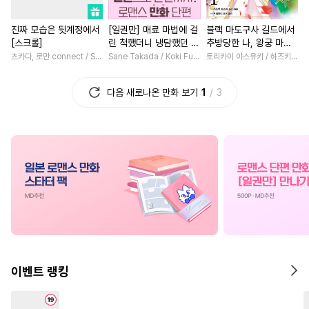
#
재벌공
#
강수
#
만화단편
#
상처녀
#
학원/캠퍼스
진짜 모습은 뒷계정에서
[일권만] 매료 마법에 걸
블랙 마도구사 길드에서
#
상처공
#
헌신공
#
순진수
#
집착남
#
친구
#
철벽남
[스크롤]
린 척했더니 냉담했던 약
추방당한 나, 왕궁 마술
#
계략공
#
문란수
#
절륜공
#
삼각관계
#
까칠남
혼자가 맹목적인 사랑꾼
사로 거두어진다 [단행
츠카다, 로만 connect / SILKLABO
Sane Takada / Koki Fuyutsuki
토리카이 야스유키 / 하즈키 슈스이·necömi
이 되었습니다 [단행본]
본]
#
까칠수
#
촉수
#
연하수
#
명문세가
#
우정
#
조신
다음 새로나온 만화 보기
1
3
#
능글공
#
명랑수
#
첫사랑
#
재회물
#
평범
#
하드코어
#
역사/시대물
#
선후배
#
나이차커플
#
벤츠공
#
미인공
#
친구
#
짝사랑
#
고수위
#
평범
#
무심공
#
츤데레수
#
SM
#
직진남
#
친구>연인
#
대형견공
#
집착수
#
후회남
#
인외존재
#
옴니버스
#
미남공
#
영상화
#
부부
#
능력녀
#
키작공
#
연상공
#
단정수
#
판타지/SF
#
역사/시대물
#
떡대수
#
웹툰단행본
#
소년
#
평범녀
#
일상
이벤트 랭킹
#
유혹
#
문란공
#
동정공
#
현대물
#
사제관계
#
집착공
#
미인수
#
재벌남
#
연예계
#
능글