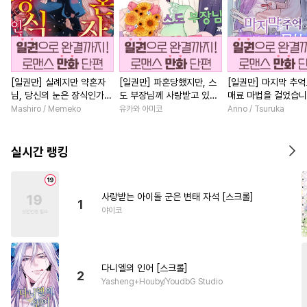
[일권만] 실례지만 약혼자
[일권만] 파혼당했지만, 스
[일권만] 마지막 추
님, 당신의 눈은 장식인가
도 부장님께 사랑받고 있습
매료 마법을 걸었습니
요? [단행본]
니다 [단행본]
행본]
Mashiro / Memeko
유카와 아미코
Anno / Tsuruka
실시간 랭킹
사랑받는 아이돌 군은 변태 자석 [스크롤]
1
야이코
다니엘의 인어 [스크롤]
2
Yasheng+Houby/YoudbG Studio