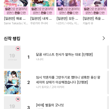
#
기억상실
#
연예계
#
소설원작
#
페티쉬
[일권만] 매료 마
[일권만] 내게 간
[일권만] 모든 것
[일권만] 죽을 뻔
#
존댓말공
#
도망수
법에 걸린 척했더
섭하지 않겠다던
을 포기한 평범한
한 늑대가 운명의
Sane Takada / Koki Fuyutsuki
쿠로카와 쿠사비
나츠미 / 시바노 이즈미
카놀라 유
#
평범공
#
철벽수
#
변태
니 냉담했던 약혼
냉정한 남편이 어
영애는 젊은 빙제
짝이 되기까지 [단
자가 맹목적인 사
째선지 저만 바라
의 총애를 받는다
행본]
#
친구>연인
#
드라마
랑꾼이 되었습니다
봅니다 [단행본]
[단행본]
신작 랭킹
[단행본]
#
까칠공
#
일상
#
후방주의
#
미남수
#
강공
#
헌신수
달콤 사디스트 천사가 말하는 대로 [단행본]
1
#
쓰레기공
#
군림수
나나이
#
가이드버스
#
자낮수
#
순정공
#
변태공
임시 약혼자를 그만두기로 했더니 냉혹한 용신 왕
#
개아가공
#
소심수
2
세자의 상태가 이상해졌습니다 [단행본]
나기 토미오 / 고마 아카리
#
사제관계
#
예민수
#
조폭공
#
짝사랑공
#
육아물
#
다정수
#
장발
[비애] 별들의 굿나잇
3