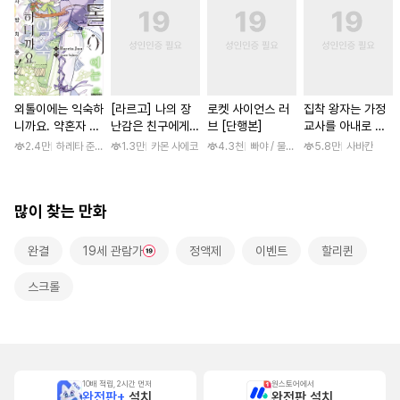
외톨이에는 익숙하
[라르고] 나의 장
로켓 사이언스 러
집착 왕자는 가정
니까요. 약혼자 방
난감은 친구에게
브 [단행본]
교사를 아내로 맞
치 중! [단행본]
이어져 있어 [단행
이하고 싶다 [스크
2.4만
하레타 준 / 하레타 준, 아라세 야히로
1.3만
카몬 사에코
4.3천
빠야 / 물컹, 제노리노
5.8만
사바칸
본]
롤]
많이 찾는 만화
완결
19세 관람가
정액제
이벤트
할리퀸
스크롤
10배 적립, 2시간 먼저
원스토어에서
완전판+
설치
완전판 설치