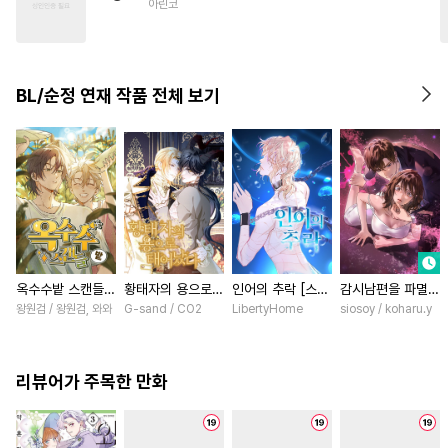
아린코
#
능력공
#
안경수
#
힐링물
#
능력수
#
헤테로공
#
초딩공
#
학원/캠퍼스
BL/순정 연재 작품 전체 보기
#
능욕공
#
변태수
#
또라이공
옥수수밭 스캔들
황태자의 용으로
인어의 추락 [스크
감시남편을 파멸시
[스크롤]
태어났다 [스크롤]
롤]
킬 때까지 [스크
왕원검 / 왕원검, 와와
G-sand / CO2
LibertyHome
siosoy / koharu.y
롤]
리뷰어가 주목한 만화