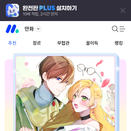
만화
추천
장르
무협관
꿀이득
랭킹