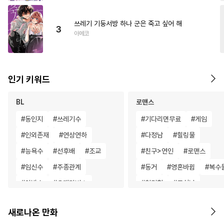
쓰레기 기둥서방 하나 군은 죽고 싶어 해
3
아메코
인기 키워드
BL
로맨스
#
동인지
#
쓰레기수
#
기다리면무료
#
게임
#
인외존재
#
연상연하
#
다정남
#
힐링물
#
능욕수
#
선후배
#
조교
#
친구>연인
#
로맨스
#
임신수
#
주종관계
#
동거
#
영혼바뀜
#
복수
#
아방수
#
오메가버스
#
첫경험
#
무심남
#
상처수
#
계략수
#
침착수
#
연상연하
#
계략남
새로나온 만화
#
OO버스
#
초능력
#
섹스파트너
#
연하남