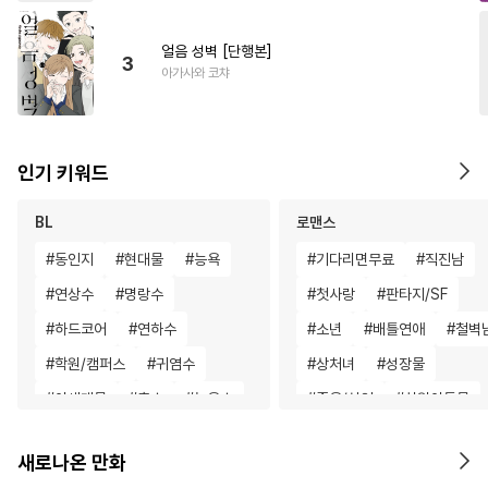
얼음 성벽 [단행본]
3
아가사와 코챠
인기 키워드
BL
로맨스
#
동인지
#
현대물
#
능욕
#
기다리면무료
#
직진남
#
연상수
#
명랑수
#
첫사랑
#
판타지/SF
#
하드코어
#
연하수
#
소년
#
배틀연애
#
철벽
#
학원/캠퍼스
#
귀염수
#
상처녀
#
성장물
#
이세계물
#
촉수
#
능욕수
#
죽음/살인
#
차원이동물
#
판타지
#
일상
#
능력공
#
사제관계
#
짝사랑
새로나온 만화
#
벤츠공
#
재벌공
#
미남수
#
로맨스
#
연하남
#
재벌