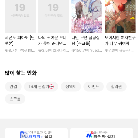
세콘도 피아또 [단
나의 귀여운 오니
나만 보면 살랑살
보이시한 여자친구
행본]
가 웃어 준다면
랑 [스크롤]
가 너무 귀여워
[스크롤]
8.7천
옆동네맛집 / 망고곰
3.5천
호시나 이스즈
156.7만
Yuedong Culture / 백두몽
7.3천
규뉴무기고항
많이 찾는 만화
완결
19세 관람가
정액제
이벤트
할리퀸
스크롤
10배 적립, 2시간 먼저
원스토어에서
완전판+
설치
완전판 설치