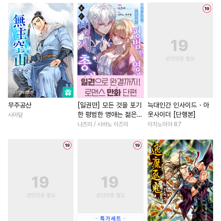
#
절륜공
#
변태공
#
집착공
#
친구
#
다정남
#
까칠남
#
단정수
#
오해/착각
#
동물
#
부부
#
명문세가
#
동거
#
직진수
#
혐관
#
부부
#
백합/GL
#
오피스물
#
후회수
#
순진수
#
능욕공
#
고수위
#
성장물
#
능욕
#
3P
#
광공
#
츤데레공
#
짝사랑
#
연예계
#
다정
#
군림수
#
유사근친
#
다각관계
#
절륜남
#
계약관계
#
떡대수
#
학원/캠퍼스
#
게임
#
복
무주공산
[일권만] 모든 것을 포기
늑대인간 인사이드・아
한 평범한 영애는 젊은
웃사이더 [단행본]
사마달
#
무심공
#
소설원작
#
영혼바뀜
#
초능력
빙제의 총애를 받는다
나츠미 / 시바노 이즈미
이치노미야 87
#
돔섭버스
#
연하공
#
강공
#
첫경험
#
섹스파트너
[단행본]
#
능력수
#
직진공
#
평범녀
#
일상
#
연상연
#
오메가버스
#
능글수
#
동양풍
#
능글남
#
수인
#
헌신수
#
연애/결혼
#
소설원작
#
웹툰단행본
#
동거
#
애증관계
#
육아물
#
평범수
#
까칠수
#
친구>연인
#
후회남