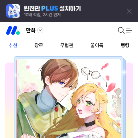
만화
추천
장르
무협관
꿀이득
랭킹