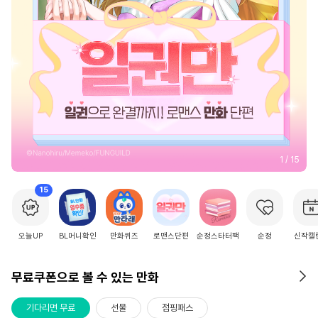
2
/
15
15
오늘UP
BL머니확인
만화퀴즈
로맨스단편
순정스타터팩
순정
신작캘
무료쿠폰으로 볼 수 있는 만화
기다리면 무료
선물
점핑패스