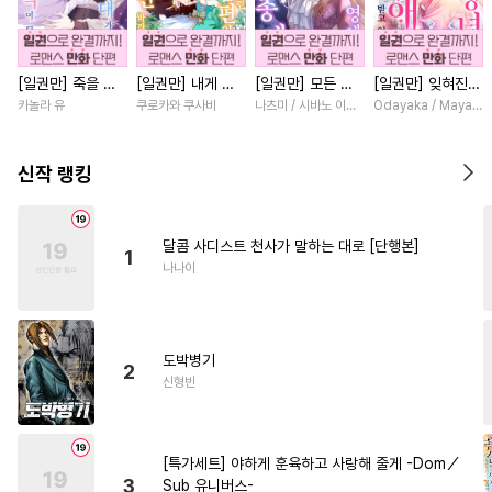
#
까칠공
#
감자수
#
드라마
#
달달물
#
초딩공
#
적극수
[일권만] 죽을 뻔
[일권만] 내게 간
[일권만] 모든 것
[일권만] 잊혀진
#
변태수
#
육아물
#
떡대공
한 늑대가 운명의
섭하지 않겠다던
을 포기한 평범한
왕녀지만 정략결혼
카놀라 유
쿠로카와 쿠사비
나츠미 / 시바노 이즈미
Odayaka / Maya Ko
#
동양풍
#
성인용품
짝이 되기까지 [단
냉정한 남편이 어
영애는 젊은 빙제
한 남편에게 익애
행본]
째선지 저만 바라
의 총애를 받는다
받고 있습니다 [단
#
초능력
#
회귀물
봅니다 [단행본]
[단행본]
행본]
신작 랭킹
#
기억상실
#
짝사랑
#
미남공
#
서양풍
달콤 사디스트 천사가 말하는 대로 [단행본]
1
#
주종관계
#
연예계
나나이
#
대형견공
#
유혹수
#
음험공
#
유혹
#
쓰레기수
도박병기
#
SM
#
헤테로공
#
민감수
2
신형빈
#
철벽수
#
무심수
#
얼빠수
#
침착수
#
역사/시대물
[특가세트] 야하게 훈육하고 사랑해 줄게 -Dom／
#
OO버스
#
피폐물
3
Sub 유니버스-