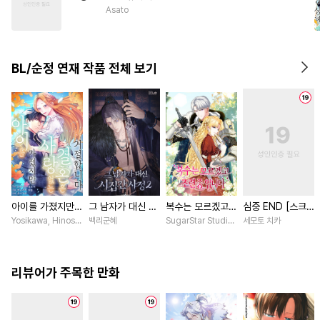
#
굴림수
#
인외존재
#
변태
Asato
#
순정공
#
섹스파트너
#
삼각관계
#
페티쉬
BL/순정 연재 작품 전체 보기
#
욕망수
#
난폭공
아이를 가졌지만
그 남자가 대신 시
복수는 모르겠고,
심중 END [스크
사랑 없는 결혼은
집간 사정 [스크
조련 중입니다 [스
롤]
Yosikawa, Hinoshika tamon / Hinoshika tamon, Tomomi Iwashima
백리군혜
SugarStar Studio / Albedo
세모토 치카
거절합니다 [스크
롤]
크롤]
롤]
리뷰어가 주목한 만화