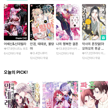
어쌔신&신데렐라
안경, 때때로, 불량
나의 행복한 결혼
약사의 혼잣말(마
아
오마오의 후궁 수
17.9만
나츠노 유조
13.8만
코우사카 리토 / 아기토기 아쿠미
수께끼 풀이수첩)
3.4만
나루키
17.2만
쿠라타 미노지 
6시간마다 무료
12시간마다 무료
12시간마다 무료
12시간마다 무료
오늘의 PICK!