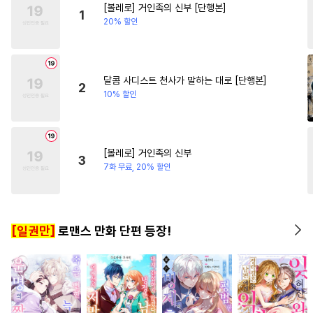
[볼레로] 거인족의 신부 [단행본]
#
미인공
#
선후배
#
상처공
#
드라마
#
철벽녀
#
환생
1
20% 할인
#
개아가공
#
첫경험
#
다정수
#
츤데레수
#
장발
#
순정수
#
원나잇
#
조교
달콤 사디스트 천사가 말하는 대로 [단행본]
2
10% 할인
#
시리어스
#
리맨물
#
잔망수
#
계략공
#
복수
#
존댓말공
#
문란수
#
강수
[볼레로] 거인족의 신부
3
#
또라이공
#
사제관계
7화 무료, 20% 할인
#
미인수
#
동정수
#
BDSM
#
친구>연인
#
연상연하
[일권만]
로맨스 만화 단편 등장!
#
개그/코믹
#
평범공
#
능글공
#
연상공
#
고수위
#
모럴리스
#
수인수
#
예민수
#
상처수
#
냉혈공