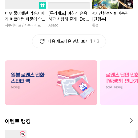
#
다공일수
#
키작공
#
로맨스
#
절륜
#
직진남
너무 좋아했던 약혼자에
[특가세트] 야하게 훈육
<기간한정> 퇴마축귀
#
배틀연애
#
도망수
#
친구
#
역사/시대물
#
직진녀
게 매료마법 때문에 약혼
하고 사랑해 줄게 -Dom
[단행본]
#
다정공
#
임신수
#
선후배
#
재회물
#
친구
파기당했습니다
／Sub 유니버스-
사쿠라이 료 / 사쿠라이 료, 시이나 사에라
Asato
황성
#
트라우마
#
만화단편
#
인외존재
#
평범녀
다음 새로나온 만화 보기
1
3
#
후방주의
#
대물공
#
질투
#
계약관계
#
서양풍
#
첫사랑
#
애증관계
#
학원/캠퍼스
#
개그/코믹
#
소심수
#
재회물
#
후회공
#
일상
#
무심남
#
후회녀
#
조폭공
#
안경수
#
첫사랑
#
현대물
#
회귀
#
수한정다정공
#
가이드버스
#
영상화
#
계략남
#
힐링
#
다각관계
#
동정공
#
복수물
#
우정
#
원나잇
#
힐링물
#
계략수
#
친구>연인
#
집착남
#
감금/강제
#
SF
#
자낮수
#
삼각관계
#
현대물
이벤트 랭킹
#
아방수
#
연애/결혼
#
이세계물
#
나이차커플
#
사랑꾼공
#
짝사랑공
#
연애/결혼
#
능력녀