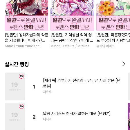
[일권만] 왕태자님과의 약혼
[일권만] 기억상실 악역 영
[일권만] 파혼당했지만
을 거절했더니 어째서인지
애는 공략 대상인 얀데레 의
도 부장님께 사랑받고
얀데레로 돌변했습니다 [단
붓 오라버니에게서 도망칠
니다 [단행본]
Anno / Yuuri Yuudachi
Minoru Katsura / Mizune
유카와 아미코
행본]
수가 없다 [단행본]
실시간 랭킹
[체리콕] 카부라기 선생의 두근두근 사죄 방문 [단
1
행본]
지유유
달콤 사디스트 천사가 말하는 대로 [단행본]
2
나나이