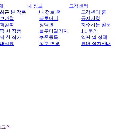
재
내 정보
고객센터
최근 본 작품
내 정보 홈
고객센터 홈
보관함
블루머니
공지사항
책갈피
정액권
자주하는 질문
찜 한 작품
블루마일리지
1:1 문의
찜 한 작가
쿠폰등록
약관 및 정책
내리뷰
정보 변경
뷰어 설치안내
로그인