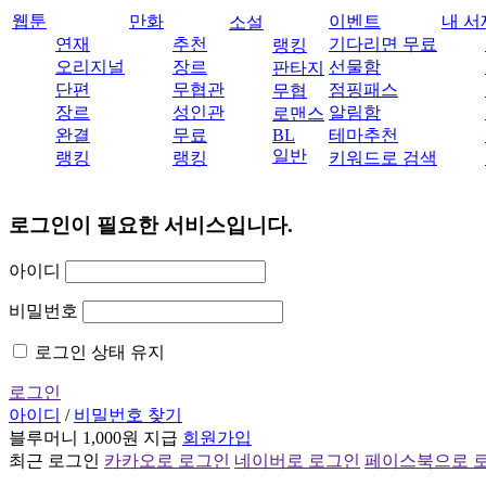
웹툰
만화
이벤트
내 서
소설
연재
추천
기다리면 무료
랭킹
오리지널
장르
선물함
판타지
단편
무협관
점핑패스
무협
장르
성인관
알림함
로맨스
완결
무료
BL
테마추천
일반
랭킹
랭킹
키워드로 검색
로그인이 필요한 서비스입니다.
아이디
비밀번호
로그인 상태 유지
로그인
아이디
/
비밀번호 찾기
블루머니 1,000원 지급
회원가입
최근 로그인
카카오로 로그인
네이버로 로그인
페이스북으로 