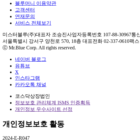
블루머니 이용약관
고객센터
연재문의
서비스 전체보기
미스터블루(주)
대표자 조승진
사업자등록번호 107-88-30967
통신
서울특별시 강서구 양천로 570, 18층
대표전화 02-337-0610
팩스 0
ⓒ Mr.Blue Corp. All rights reserved.
네이버 블로그
유튜브
X
인스타그램
카카오톡 채널
코스닥상장법인
정보보호 관리체계 ISMS 인증획득
개인정보 우수사이트 선정
개인정보보호 활동
2024-E-R047