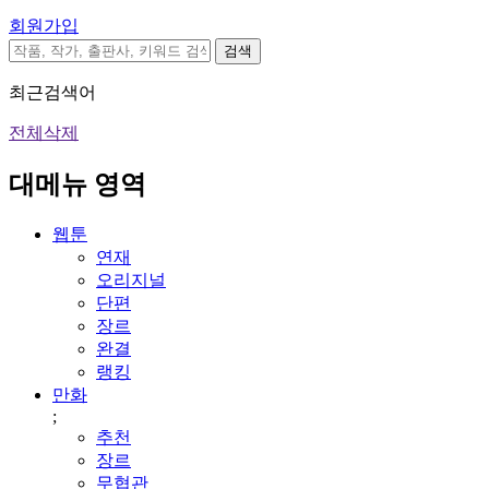
회원가입
검색
최근검색어
전체삭제
대메뉴 영역
웹툰
연재
오리지널
단편
장르
완결
랭킹
만화
;
추천
장르
무협관