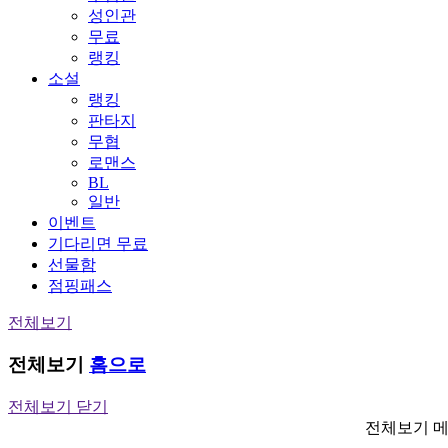
성인관
무료
랭킹
소설
랭킹
판타지
무협
로맨스
BL
일반
이벤트
기다리면 무료
선물함
점핑패스
전체보기
전체보기
홈으로
전체보기 닫기
전체보기 