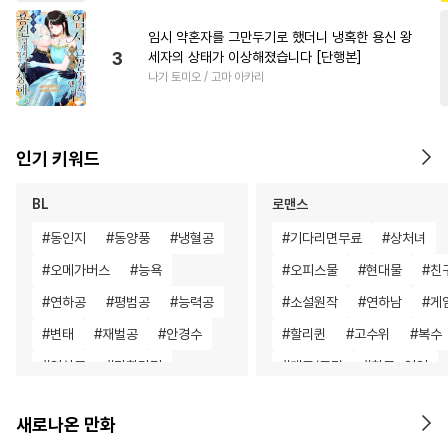
임시 약혼자를 그만두기로 했더니 냉혹한 용신 왕
3
세자의 상태가 이상해졌습니다 [단행본]
나기 토미오 / 고마 아카리
인기 키워드
BL
로맨스
#
동인지
#
동양풍
#
냉혈공
#
기다리면무료
#
상처녀
#
오메가버스
#
능욕
#
오피스물
#
현대물
#
친
#
연하공
#
평범공
#
능력공
#
소설원작
#
연하남
#
게
#
변태
#
재벌공
#
안경수
#
할리퀸
#
고수위
#
복수
#
연상공
#
만화단편
#
개그/코믹
#
친구>연인
#
키작공
#
다정공
#
능글남
#
일상
#
사제관
새로나온 만화
#
OO버스
#
떡대수
#
일상
#
짝사랑
#
힐링물
#
동양