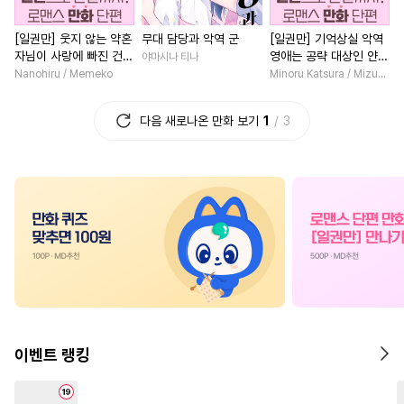
#
사랑꾼공
#
직진공
#
친구
#
연애/결혼
[일권만] 웃지 않는 약혼
무대 담당과 악역 군
[일권만] 기억상실 악역
#
능욕수
#
달달물
#
후회공
#
연애/결혼
#
다정남
#
동
자님이 사랑에 빠진 건
영애는 공략 대상인 얀데
야마시나 티나
#
계략수
#
계략공
#
침착수
#
섹스파트너
#
애증관계
변장한 저인 것 같습니다
레 의붓 오라버니에게서
Nanohiru / Memeko
Minoru Katsura / Mizune
[단행본]
도망칠 수가 없다 [단행
#
모럴리스
#
까칠공
#
집착남
#
죽음/살인
#
부
본]
다음 새로나온 만화 보기
1
3
#
능욕공
#
트라우마
#
성장물
#
나이차커플
#
수인수
#
다정수
#
평범남
#
영혼바뀜
#
삼각관계
#
능력수
#
드라마
#
평범녀
#
힐링물
#
쓰레기공
#
다각관계
#
후회남
#
예민수
#
혐관
#
로맨스
#
로맨스
#
현대
#
역사/시대물
#
미남공
#
일상
#
직진남
#
인외존
#
동거
#
연상수
#
철벽수
#
첫사랑
#
계약관계
#
친구>연인
#
도망수
#
학원/캠퍼스
#
복수물
이벤트 랭킹
#
대물공
#
고수위
#
집착공
#
연예계
#
재회물
#
헌신수
#
순정수
#
유혹
#
삼각관계