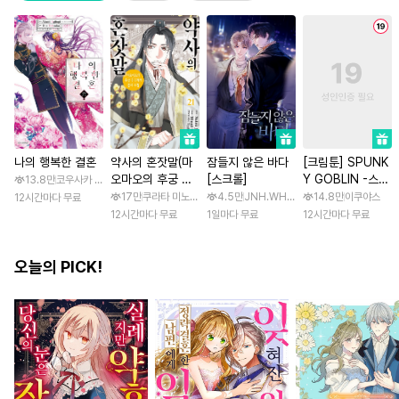
나의 행복한 결혼
약사의 혼잣말(마
잠들지 않은 바다
[크림툰] SPUNK
오마오의 후궁 수
[스크롤]
Y GOBLIN -스펑
13.8만
코우사카 리토 / 아기토기 아쿠미
수께끼 풀이수첩)
키 고블린- [스크
17만
쿠라타 미노지 / 휴우가 나츠
4.5만
JNH.WH Studio / Lasso
14.8만
이쿠야스
12시간마다 무료
롤]
12시간마다 무료
1일마다 무료
12시간마다 무료
오늘의 PICK!