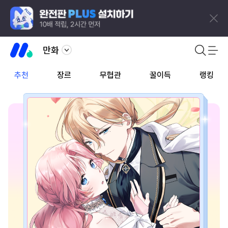
만화
추천
장르
무협관
꿀이득
랭킹