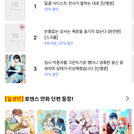
달콤 사디스트 천사가 말하는 대로 [단행본]
#
변태공
#
가이드버스
1
10% 할인
#
감자수
#
조폭공
#
리맨물
#
촉수
#
감금/강제
빈틈없는 상사는 욕망을 숨기지 않는다 (완전판)
#
섹스파트너
#
까칠수
2
[스크롤]
#
초능력
#
집착수
#
임신수
5화 무료, 20% 할인
#
굴림수
#
수인
#
상처수
#
다각관계
#
BDSM
임시 약혼자를 그만두기로 했더니 냉혹한 용신 왕
3
세자의 상태가 이상해졌습니다 [단행본]
#
귀염수
#
서양풍
#
현대물
10% 할인
#
자낮수
#
연상연하
#
적극수
#
강공
#
떡대공
[일권만]
로맨스 만화 단편 등장!
#
순정공
#
후회수
#
아방수
#
동정수
#
무심공
#
난폭공
#
3P
#
무심수
#
개아가공
#
옴니버스
#
후방주의