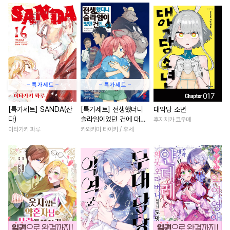
#
애증관계
#
SM
#
재벌남
#
첫사랑
#
평범
#
주종관계
#
츤데레공
#
원나잇
#
회귀물
#
환생
#
유혹수
#
첫사랑
#
평범수
#
능력녀
#
계략남
#
직진
#
음험공
#
드라마
#
소심수
#
학원/캠퍼스
#
성장물
#
학원/캠퍼스
#
친구
#
부부
#
직진남
#
영상화
#
인외존재
#
인싸공
#
친구>연인
#
연상연하
#
능글공
#
강수
#
장발
#
조신남
#
판타지/SF
[특가세트] SANDA(산
[특가세트] 전생했더니
대악당 소년
다)
슬라임이었던 건에 대하
후지치카 코우메
#
미인공
#
상처공
#
얼빠수
#
선후배
#
까칠남
#
철벽
여 (코믹스)
이타가키 파루
카와카미 타이키 / 후세
#
질투
#
순진수
#
개그/코믹
#
절륜남
#
배틀연애
#
문란수
#
연하수
#
후회녀
#
명문세가
#
웹툰단행본
#
민감수
#
짝사랑
#
소년
#
첫경험
#
잔망수
#
조교
#
연예계
#
다정남
#
능욕
#
무심남
#
사제관계
#
또라이공
#
절륜
#
역사/시대물
#
우
#
미남수
#
계약관계
#
서양풍
#
철벽녀
#
육아