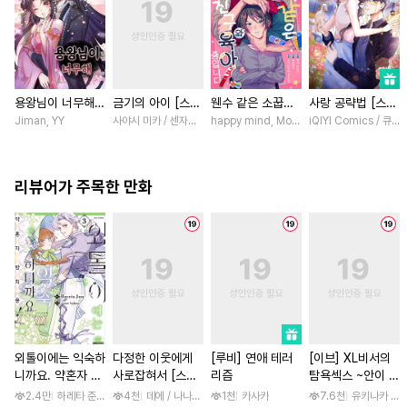
용왕님이 너무해
금기의 아이 [스크
웬수 같은 소꿉친
사랑 공략법 [스크
[스크롤]
롤]
구와 육아 중입니
롤]
Jiman, YY
사야시 미카 / 센자키 히토미
happy mind, MokumeKyo / MokumeKyo,
iQIYI Comics / 큐
다 [스크롤]
리뷰어가 주목한 만화
외톨이에는 익숙하
다정한 이웃에게
[루비] 연애 테러
[이브] XL비서의
니까요. 약혼자 방
사로잡혀서 [스크
리즘
탐욕섹스 ~안이 흠
치 중! [단행본]
롤]
뻑 젖을 때까지 사
2.4만
하레타 준 / 하레타 준, 아라세 야히로
4천
데에 / 나나하라 미사
1천
카사카
7.6천
유키나카 사