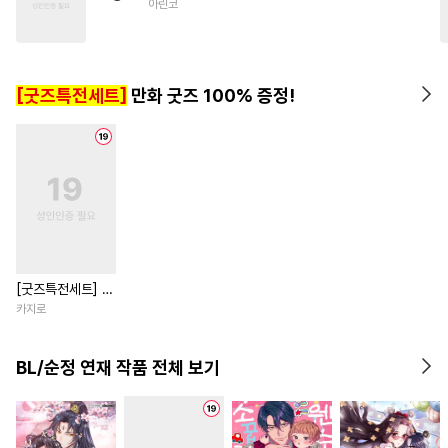
아린코
#
기억상실
#
단정수
#
짝사랑공
#
판타지
#
동물
#
오해/착각
#
하드코어
[굿즈특전세트]
만화 굿즈 100% 증정!
#
츤데레수
#
절륜공
[굿즈특전세트] 강
아지과 남자친구
카지로
외전
BL/순정 연재 작품 전체 보기