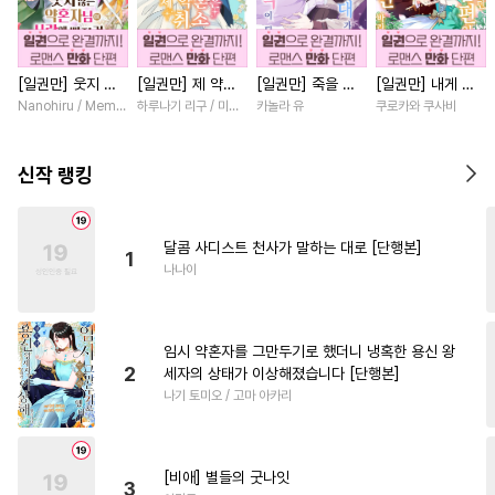
#
페티쉬
#
군림수
#
피폐물
#
성인용품
#
육아물
[일권만] 웃지 않
[일권만] 제 약혼
[일권만] 죽을 뻔
[일권만] 내게 간
#
동정공
#
미인수
#
광공
는 약혼자님이 사
은 취소되었습니다
한 늑대가 운명의
섭하지 않겠다던
Nanohiru / Memeko
하루나기 리구 / 미즈메
카놀라 유
쿠로카와 쿠사비
#
짝사랑
#
초딩공
#
욕망수
랑에 빠진 건 변장
[단행본]
짝이 되기까지 [단
냉정한 남편이 어
한 저인 것 같습니
행본]
째선지 저만 바라
#
쓰레기수
#
능글수
다 [단행본]
봅니다 [단행본]
신작 랭킹
#
문란공
#
헤테로공
#
소설원작
#
헌신공
달콤 사디스트 천사가 말하는 대로 [단행본]
1
#
수한정다정공
#
원나잇
나나이
#
선후배
#
이세계물
#
재회물
#
존댓말공
임시 약혼자를 그만두기로 했더니 냉혹한 용신 왕
#
벤츠공
#
대형견공
2
세자의 상태가 이상해졌습니다 [단행본]
나기 토미오 / 고마 아카리
#
변태수
#
첫경험
#
배틀연애
#
명랑수
#
다공일수
#
회귀물
[비애] 별들의 굿나잇
3