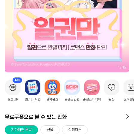
2
/
15
135
오늘UP
BL머니확인
만화퀴즈
로맨스단편
순정스타터팩
순정
신작캘
무료쿠폰으로 볼 수 있는 만화
기다리면 무료
선물
점핑패스