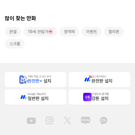
랑받고 있습니다~
[스크롤]
많이 찾는 만화
완결
19세 관람가
정액제
이벤트
할리퀸
스크롤
10배 적립, 2시간 먼저
원스토어에서
완전판+
설치
완전판 설치
Google Play에서
무협만화 플랫폼
일반판 설치
강툰 설치