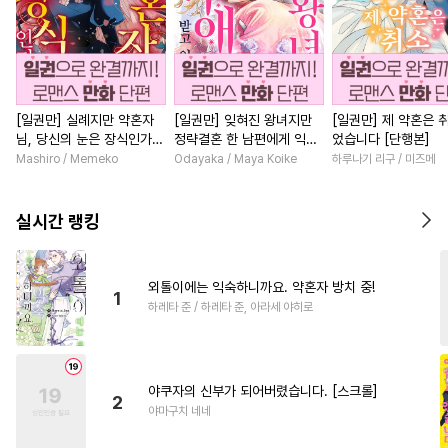
[일권만] 실례지만 약혼자
[일권만] 잊혀진 왕녀지만
[일권만] 제 약혼은 
님, 당신의 눈은 장식인가
정략결혼 한 남편에게 익애
었습니다 [단행본]
요? [단행본]
받고 있습니다 [단행본]
Mashiro / Memeko
Odayaka / Maya Koike
하루나기 리구 / 미즈메
실시간 랭킹
외톨이에는 익숙하니까요. 약혼자 방치 중!
1
하레타 준 / 하레타 준, 아라세 야히로
야쿠자의 신부가 되어버렸습니다. [스크롤]
2
야마구치 네네