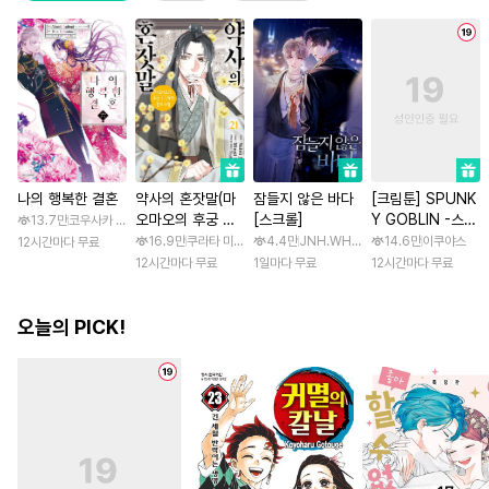
나의 행복한 결혼
약사의 혼잣말(마
잠들지 않은 바다
[크림툰] SPUNK
오마오의 후궁 수
[스크롤]
Y GOBLIN -스펑
13.7만
코우사카 리토 / 아기토기 아쿠미
수께끼 풀이수첩)
키 고블린- [스크
16.9만
쿠라타 미노지 / 휴우가 나츠
4.4만
JNH.WH Studio / Lasso
14.6만
이쿠야스
12시간마다 무료
롤]
12시간마다 무료
1일마다 무료
12시간마다 무료
오늘의 PICK!