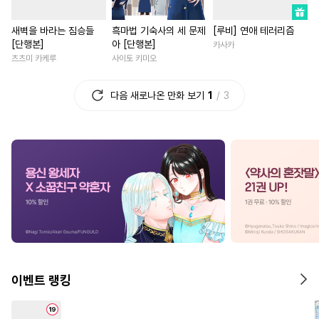
#
수한정다정공
#
까칠공
#
직진녀
#
짝사랑
#
할리
새벽을 바라는 짐승들
흑마법 기숙사의 세 문제
[루비] 연애 테러리즘
#
동정수
#
현대물
#
강수
#
능욕
#
삼각관계
[단행본]
아 [단행본]
카사카
#
강공
#
직진공
#
수인수
#
판타지/SF
#
철벽녀
츠츠미 카케루
사이토 키미오
#
드라마
#
츤데레수
#
장발
#
영상화
#
다정남
#
복수
다음 새로나온 만화 보기
1
3
#
무뚝뚝공
#
판타지
#
현대물
#
영혼바뀜
#
절륜공
#
소심수
#
능력수
#
학원/캠퍼스
#
현대물
#
헌신수
#
역사/시대물
#
환생물
#
절륜
#
다정남
#
떡대공
#
이세계물
#
연상연하
#
친구
#
존댓말공
#
문란공
#
역사/시대물
#
우정
#
일
#
집착수
#
인외존재
#
오피스물
#
철벽남
#
오메가버스
#
학원/캠퍼스
#
회귀물
#
짝사랑
#
상처
#
후방주의
#
혐관
#
떡대수
#
재회물
#
계략남
이벤트 랭킹
#
원나잇
#
계략수
#
인싸공
#
연애/결혼
#
계약관계
#
트라우마
#
달달물
#
부부
#
연하남
#
소설원