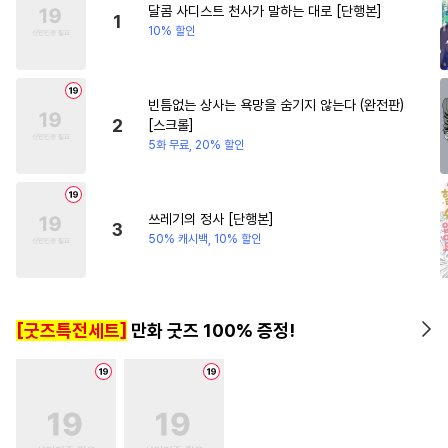
달콤 사디스트 천사가 말하는 대로 [단행본]
#
OO버스
#
유혹수
#
다각관계
#
무심남
1
10% 할인
#
냉혈공
#
3P
#
후회수
#
변태공
#
애증관계
빈틈없는 상사는 욕망을 숨기지 않는다 (완전판)
#
장발공
#
촉수
#
임신수
2
[스크롤]
#
BDSM
#
삼각관계
#
능욕
5화 무료, 20% 할인
#
단정수
#
명랑수
#
계약관계
#
무심공
쓰레기의 정사 [단행본]
3
#
사제관계
#
미남공
50% 캐시백, 10% 할인
#
변태수
#
연하수
#
군림수
#
대물공
#
개그/코믹
[굿즈특전세트]
만화 굿즈 100% 증정!
#
상처수
#
얼빠수
#
초딩공
#
까칠수
#
츤데레공
#
짝사랑공
#
키작공
#
짝사랑
#
미남수
#
SM