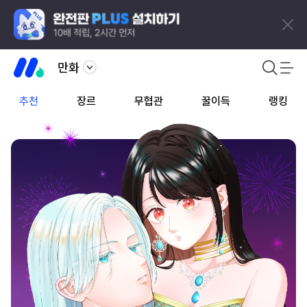
만화
추천
장르
무협관
꿀이득
랭킹