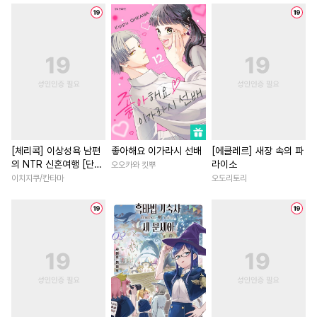
#
능욕공
#
리맨물
#
헌신공
#
첫사랑
#
일상
#
가이드버스
#
욕망수
#
차원이동물
#
집착남
#
부부
#
조폭공
#
조교
#
성장물
#
평범남
#
모럴리스
#
수인
#
미인공
#
학원/캠퍼스
#
능글남
#
잔망수
#
주종관계
#
성장물
#
힐링물
#
까칠
#
다정공
#
자낮수
#
복수
#
인외존재
#
친구
#
육아
#
능력공
#
굴림수
#
귀염수
#
후회남
#
드라마
[체리콕] 이상성욕 남편
좋아해요 이가라시 선배
[에클레르] 새장 속의 파
의 NTR 신혼여행 [단행
라이소
오오카와 킷뿌
#
동정공
#
옴니버스
#
일상
#
개그/코믹
#
연애/결혼
본]
이치지쿠/칸타마
오도리토리
#
무심수
#
하드코어
#
능력녀
#
배틀연애
#
서양풍
#
동양풍
#
친구
#
섹스파트너
#
원나잇
#
평범공
#
질투
#
첫경험
#
이세계물
#
서양풍
#
사랑꾼공
#
동물
#
음험공
#
첫사랑
#
조신남
#
동양
#
계략공
#
육아물
#
유혹
#
친구>연인
#
재벌남
#
배틀연애
#
도망수
#
애증관계
#
선후배