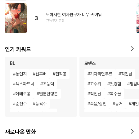
보이시한 여자친구가 너무 귀여워
3
규뉴무기고항
인기 키워드
BL
로맨스
#
동인지
#
선후배
#
집착공
#
기다리면무료
#
직진남
#
섹스파트너
#
초능력
#
고수위
#
첫경험
#
평범
#
헤테로공
#
웹툰단행본
#
직진남
#
복수물
#
순진수
#
능욕수
#
죽음/살인
#
동거
#
게임
#
다각관계
#
대형견공
#
로맨스
#
후회녀
#
평범
#
감금/강제
#
벤츠공
#
로맨스
#
친구>연인
새로나온 만화
#
소설원작
#
상처공
#
절륜남
#
나이차커플