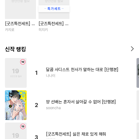
#
피폐물
#
개아가공
#
안경수
#
연상공
#
다정수
[굿즈특전세트] 강
[굿즈특전세트] 싫
#
다공일수
#
친구>연인
아지과 남자친구
은 채로 있게 해줘
카지로
히지키
#
난폭공
#
순정공
#
납치
외전
#
민감수
#
문란수
#
동거
신작 랭킹
#
연예계
#
재벌공
#
적극수
#
감자수
#
재회물
#
병약수
달콤 사디스트 천사가 말하는 대로 [단행본]
1
#
평범수
#
예민수
나나이
#
쓰레기수
#
능글공
#
힐링물
#
오해/착각
양 선배는 혼자서 살아갈 수 없어 [단행본]
#
또라이공
#
연상연하
2
sooncha
#
변태
#
성인용품
#
미인수
#
첫사랑
#
페티쉬
#
철벽수
#
기억상실
#
광공
#
연상수
[굿즈특전세트] 싫은 채로 있게 해줘
3