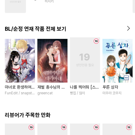
히지키
#
연하공
#
아방수
#
고수위
#
후회공
#
만화단편
#
나이차커플
#
능글수
BL/순정 연재 작품 전체 보기
#
쓰레기공
#
순정수
#
침착수
마녀로 환생하여
재벌 총수님의 대
나를 찍어줘 [스크
푸른 상자
성기사를 키웠다
리아내 [스크롤]
롤]
FunEdit / snapstudio
greencat
빵집 / 않이
미우라 코우지
[스크롤]
리뷰어가 주목한 만화