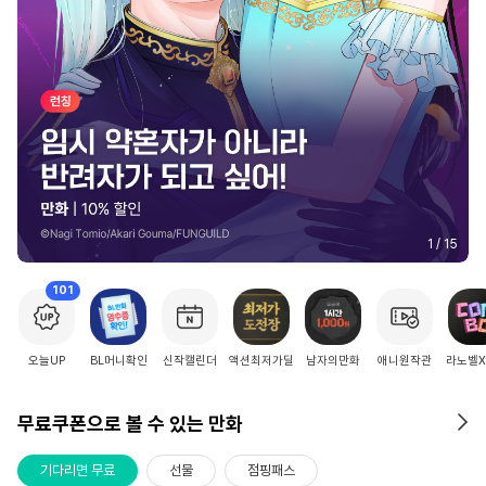
2
/
15
101
오늘UP
BL머니확인
신작캘린더
액션최저가딜
남자의만화
애니원작관
라노벨
무료쿠폰으로 볼 수 있는 만화
기다리면 무료
선물
점핑패스