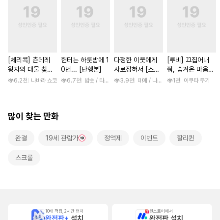
[체리콕] 츤데레
헌터는 하룻밤에 1
다정한 이웃에게
[루비] 끄집어내
왕자의 대물 찾기
0번... [단행본]
사로잡혀서 [스크
줘, 숨겨온 마음
[단행본]
롤]
[단행본]
6.2천
나바라 쇼코
6.7천
밤솟 / 타조알, 두고
3.9천
데에 / 나나하라 미사
1천
이쿠타 무기
많이 찾는 만화
완결
19세 관람가
정액제
이벤트
할리퀸
스크롤
10배 적립, 2시간 먼저
원스토어에서
완전판+
설치
완전판 설치