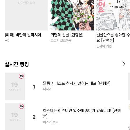
[페퍼] 비탄의 알리시아
귀멸의 칼날 [단행본]
얼굴만으론 좋아할 수
요 [단행본]
H9
고토게 코요하루
안자이 카린
실시간 랭킹
달콤 사디스트 천사가 말하는 대로 [단행본]
1
나나이
아스미는 레즈비언 업소에 흥미가 있습니다! [단행
2
본]
이츠키 쿠로