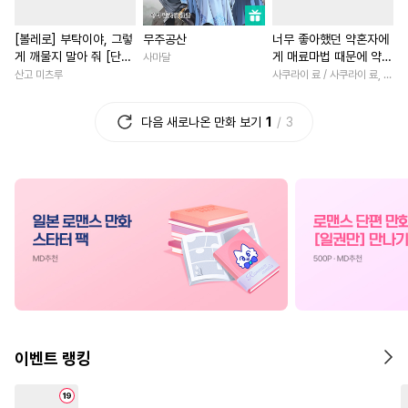
#
또라이공
#
평범공
#
성장물
#
나이차커플
[볼레로] 부탁이야, 그렇
무주공산
너무 좋아했던 약혼자에
#
수한정다정공
#
예민수
#
학원/캠퍼스
#
철벽녀
게 깨물지 말아 줘 [단행
게 매료마법 때문에 약혼
사마달
#
무심공
#
달달물
#
복수
#
드라마
#
부부
#
현대물
본]
파기당했습니다 [단행
산고 미츠루
사쿠라이 료 / 사쿠라이 료, 시이나 사에라
본]
#
선후배
#
계략수
#
소심수
#
후회녀
#
연하남
#
복수
다음 새로나온 만화 보기
1
3
#
굴림수
#
성인용품
#
다정남
#
연예계
#
떡대공
#
계략공
#
명문세가
#
판타지/SF
#
웹툰단행본
#
동정수
#
첫경험
#
재벌남
#
선후
#
다공일수
#
연상공
#
섹스파트너
#
사제관계
#
도망수
#
질투
#
순진수
#
동양풍
#
재회물
#
복수
#
수인수
#
친구>연인
#
서양풍
#
친구
#
다정남
#
다각관계
#
학원/캠퍼스
#
까칠남
#
소설원작
#
일
#
변태공
#
난폭공
#
순정수
#
연상연하
#
친구>연인
이벤트 랭킹
#
쓰레기수
#
개아가공
#
짝사랑
#
환생물
#
능글
#
오메가버스
#
피폐물
#
역사/시대물
#
다각관계