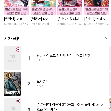
#
음험공
#
개그/코믹
#
철벽수
#
강수
#
광공
[일권만] 매료 마
[일권만] 내게 간
[일권만] 왕태자님
[일권만] 실례지만
#
변태
#
원나잇
#
조교
법에 걸린 척했더
섭하지 않겠다던
과의 약혼을 거절
약혼자님, 당신의
Sane Takada / Koki Fuyutsuki
쿠로카와 쿠사비
Anno / Yuuri Yuudachi
Mashiro / Memeko
#
수인
#
유혹
#
직진수
니 냉담했던 약혼
냉정한 남편이 어
했더니 어째서인지
눈은 장식인가요?
자가 맹목적인 사
째선지 저만 바라
얀데레로 돌변했습
[단행본]
#
다정공
#
조폭공
#
능글공
랑꾼이 되었습니다
봅니다 [단행본]
니다 [단행본]
신작 랭킹
[단행본]
#
모럴리스
#
첫경험
#
고수위
#
능력수
#
미남공
달콤 사디스트 천사가 말하는 대로 [단행본]
1
#
평범수
#
힐링물
#
장발
나나이
#
짝사랑공
#
상처수
#
능력공
#
감금/강제
도박병기
#
아방수
#
초딩공
#
떡대수
2
신형빈
#
시리어스
#
절륜공
#
후방주의
#
회귀물
#
친구
[특가세트] 야하게 훈육하고 사랑해 줄게 -Dom／
#
연예계
#
계약관계
3
Sub 유니버스-