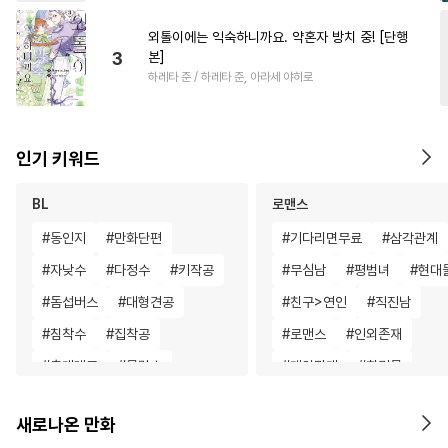
외톨이에는 익숙하니까요. 약혼자 방치 중! [단행
3
본]
하레타 준 / 하레타 준, 아라세 야히로
인기 키워드
BL
로맨스
#
동인지
#
만화단편
#
기다리면무료
#
삼각관계
#
자낮수
#
다정수
#
키작공
#
무심남
#
평범녀
#
현대
#
돔섭버스
#
대형견공
#
친구>연인
#
직진남
#
침착수
#
집착공
#
로맨스
#
인외존재
#
츤데레공
#
문란수
#
계약관계
#
회귀물
#
소설원작
#
츤데레수
#
첫사랑
#
오피스물
새로나온 만화
#
배틀연애
#
까칠공
#
절륜남
#
게임
#
소년