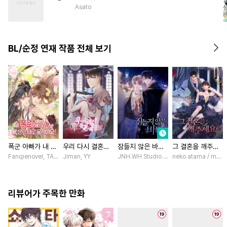
#
역사/시대물
#
동거
Asato
#
능욕수
#
후회수
#
단정수
#
후회공
#
순정공
#
적극수
BL/순정 연재 작품 전체 보기
폭군 아빠가 내 생
우리 다시 결혼해
잠들지 않은 바다
그 결혼을 깨주세
각대로 움직여요
요 [스크롤]
[스크롤]
요 [스크롤]
Fanqienovel, TAG.U / Fuyuaner
Jiman, YY
JNH.WH Studio / Lasso
neko atama / manxi 
[스크롤]
리뷰어가 주목한 만화