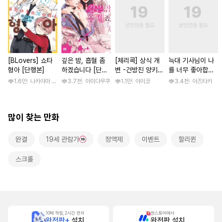
[BLovers] 쇼타
깊은 밤, 흡혈 좀
[체리콕] 상식 개
늑대 기사님이 나
형아 [단행본]
하겠습니다 [단행
변 -건방진 양키
를 너무 좋아합니
본]
한 달간 마음대로
다! [스크롤]
1.6만
나카야마 미유키
3.7천
아미다무쿠
1.1만
야이코
3.4천
아즈타카
범하기- [단행본]
많이 찾는 만화
완결
19세 관람가
정액제
이벤트
할리퀸
스크롤
10배 적립, 2시간 먼저
원스토어에서
완전판+
설치
완전판 설치