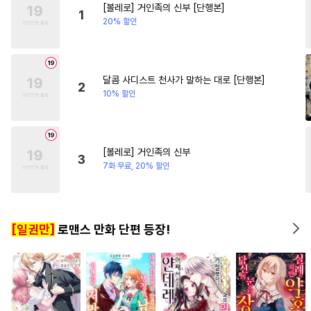
[볼레로] 거인족의 신부 [단행본]
#
강공
#
귀염수
#
미남수
#
절륜
1
20% 할인
#
주종관계
#
유혹수
#
능욕공
#
미인수
#
재벌공
#
기억상실
#
트라우마
#
SF
달콤 사디스트 천사가 말하는 대로 [단행본]
2
10% 할인
#
서양풍
#
동양풍
#
얼빠수
#
부부
#
첫사랑
#
헤테로공
#
일상
#
동물
#
헌신수
[볼레로] 거인족의 신부
3
#
능글수
#
오해/착각
7화 무료, 20% 할인
#
미인공
#
연하공
#
리맨물
#
연상연하
#
능욕
#
안경수
[일권만]
로맨스 만화 단편 등장!
#
짝사랑
#
직진공
#
임신수
#
이세계물
#
OO버스
#
혐관
#
초능력
#
욕망수
#
감자수
#
사제관계