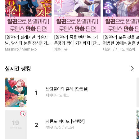
[일권만] 실례지만 약혼자
[일권만] 죽을 뻔한 늑대가
[일권만] 모든 것을 
님, 당신의 눈은 장식인가
운명의 짝이 되기까지 [단행
평범한 영애는 젊은 
요? [단행본]
본]
총애를 받는다 [단행
Mashiro / Memeko
카놀라 유
나츠미 / 시바노 이즈미
실시간 랭킹
반딧불이의 혼례 [단행본]
1
타치바나 오레코
세콘도 피아또 [단행본]
2
옆동네맛집 / 망고곰