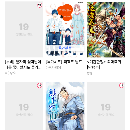
#
군림수
#
BDSM
#
성장물
#
능력녀
#
계략
#
사랑꾼공
#
촉수
#
동정공
#
영혼바뀜
#
연애/결혼
#
연상수
#
연하수
#
SM
#
후회남
#
원나잇
#
동거
#
상처공
#
삼각관계
#
이세계물
#
직진남
#
대물공
#
재회물
#
육아물
#
힐링물
#
학원/캠퍼스
#
가이드버스
#
현대물
#
평범녀
#
집착남
#
능욕
#
유사근친
#
3P
#
민감수
#
육아물
#
로맨스
#
초능
[루비] 옆자리 꽃미남이
[특가세트] 퍼펙트 월드
<기간한정> 퇴마축귀
나를 좋아할지도 몰라
[단행본]
아루가 리에
#
인외존재
#
무심수
#
고수위
#
개그/코믹
[단행본]
료(Ryo)
황성
#
까칠수
#
연애/결혼
#
차원이동물
#
배틀연애
#
섹스파트너
#
존댓말공
#
짝사랑
#
영상화
#
첫사
#
드라마
#
명랑수
#
벤츠공
#
애증관계
#
백합/GL
#
애증관계
#
변태수
#
죽음/살인
#
철벽남
#
판타지
#
잔망수
#
냉혈공
#
연애/결혼
#
상처녀
#
일
#
하드코어
#
페티쉬
#
우정
#
친구
#
직진녀