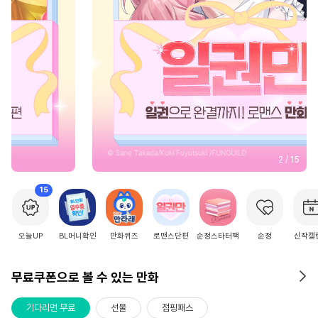
2
/
15
15
오늘UP
BL머니확인
만화퀴즈
로맨스단편
순정스타터팩
순정
신작캘
무료쿠폰으로 볼 수 있는 만화
기다리면 무료
선물
점핑패스