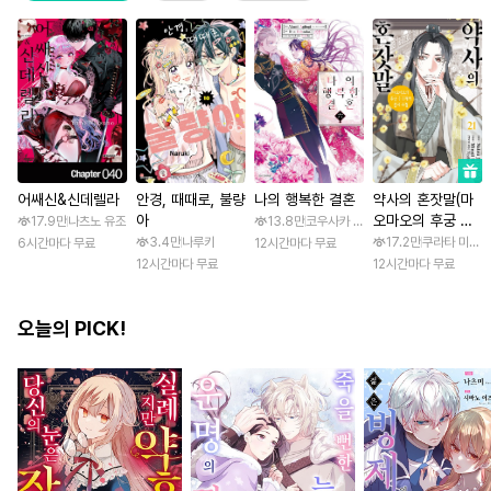
어쌔신&신데렐라
안경, 때때로, 불량
나의 행복한 결혼
약사의 혼잣말(마
아
오마오의 후궁 수
17.9만
나츠노 유조
13.8만
코우사카 리토 / 아기토기 아쿠미
수께끼 풀이수첩)
3.4만
나루키
17.2만
쿠라타 미노지 
6시간마다 무료
12시간마다 무료
12시간마다 무료
12시간마다 무료
오늘의 PICK!