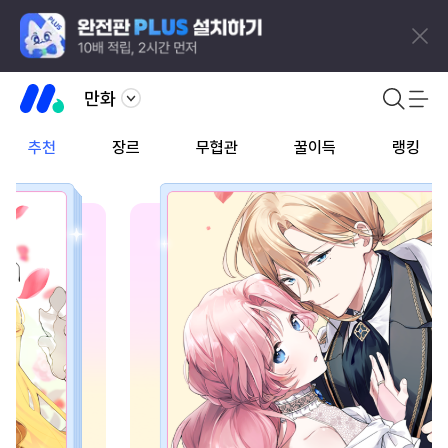
만화
추천
장르
무협관
꿀이득
랭킹