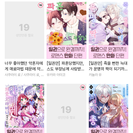
#
고수위
#
인싸공
#
강공
#
영상화
#
친구
#
죽음/
#
미남수
#
동거
#
벤츠공
#
소설원작
#
평범녀
#
연상연하
#
안경수
#
첫경험
#
복수
#
소년
#
얼빠수
#
개아가공
#
현대물
#
판타지/SF
#
계략수
#
수한정다정공
#
연애/결혼
#
백합/GL
#
감자수
#
계략공
#
리맨물
#
애증관계
#
원나잇
#
도망수
#
동정수
#
배틀연애
#
연예계
너무 좋아했던 약혼자에
[일권만] 파혼당했지만,
[일권만] 죽을 뻔한 늑대
게 매료마법 때문에 약혼
스도 부장님께 사랑받고
가 운명의 짝이 되기까지
#
인외존재
#
BDSM
#
첫사랑
#
나이차커플
파기당했습니다 [단행
있습니다 [단행본]
[단행본]
사쿠라이 료 / 사쿠라이 료, 시이나 사에라
유카와 아미코
카놀라 유
#
대물공
#
떡대공
#
침착수
#
복수물
#
동양풍
#
까칠
본]
#
명랑수
#
헤테로공
#
능욕
#
로맨스
#
명문세가
#
친
#
짝사랑
#
능력수
#
연상공
#
직진남
#
연상연하
#
동
#
초딩공
#
상처공
#
광공
#
일상
#
다각관계
#
게임
#
수인
#
촉수
#
회귀물
#
차원이동물
#
철벽남
#
첫경험
#
사랑꾼공
#
할리퀸
#
힐링물
#
짝사