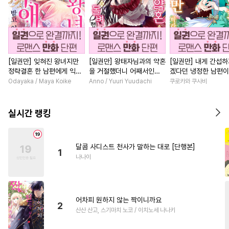
[일권만] 잊혀진 왕녀지만
[일권만] 왕태자님과의 약혼
[일권만] 내게 간섭하
정략결혼 한 남편에게 익애
을 거절했더니 어째서인지
겠다던 냉정한 남편이
받고 있습니다 [단행본]
얀데레로 돌변했습니다 [단
선지 저만 바라봅니다
Odayaka / Maya Koike
Anno / Yuuri Yuudachi
쿠로카와 쿠사비
행본]
본]
실시간 랭킹
달콤 사디스트 천사가 말하는 대로 [단행본]
1
나나이
어차피 원하지 않는 짝이니까요
2
산산 산고, 스기마치 노코 / 이치노세 나나키