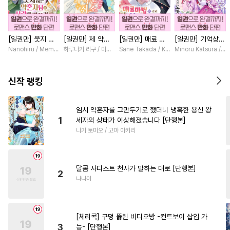
#
재벌공
#
수인수
#
힐링물
#
소설원작
#
일상
[일권만] 웃지 않
[일권만] 제 약혼
[일권만] 매료 마
[일권만] 기억상실
#
오해/착각
#
대형견공
는 약혼자님이 사
은 취소되었습니다
법에 걸린 척했더
악역 영애는 공략
Nanohiru / Memeko
하루나기 리구 / 미즈메
Sane Takada / Koki Fuyutsuki
Minoru Katsura / M
#
또라이공
#
헌신공
랑에 빠진 건 변장
[단행본]
니 냉담했던 약혼
대상인 얀데레 의
한 저인 것 같습니
자가 맹목적인 사
붓 오라버니에게서
#
쓰레기수
#
달달물
다 [단행본]
랑꾼이 되었습니다
도망칠 수가 없다
신작 랭킹
[단행본]
[단행본]
#
능글공
#
동정공
#
현대물
#
츤데레수
#
귀염수
#
질투
임시 약혼자를 그만두기로 했더니 냉혹한 용신 왕
1
세자의 상태가 이상해졌습니다 [단행본]
#
이세계물
#
순정수
나기 토미오 / 고마 아카리
#
집착수
#
학원/캠퍼스
#
후회공
#
짝사랑공
달콤 사디스트 천사가 말하는 대로 [단행본]
#
연예계
#
난폭공
#
조교
2
나나이
#
감금/강제
#
까칠수
#
다각관계
#
능욕수
[체리콕] 구멍 뚫린 비디오방 -컨트보이 삽입 가
#
순진수
#
예민수
3
능- [단행본]