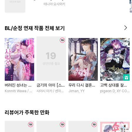
#
기억상실
#
직진공
테니야 요시와키
#
후방주의
#
능력공
#
트라우마
#
주종관계
BL/순정 연재 작품 전체 보기
#
다정수
#
까칠공
버려진 성녀는 이
금기의 아이 [스크
우리 다시 결혼해
고백 상대를 잘못
번 생엔 사랑을 거
롤]
요 [스크롤]
골랐습니다 [스크
Konniti Wawa / Maripara, ABE RAGE, En Hakka
사야시 미카 / 센자키 히토미
Jiman, YY
pigeon D, XY COMIC
부하기로 맹세합니
롤]
다 [스크롤]
리뷰어가 주목한 만화