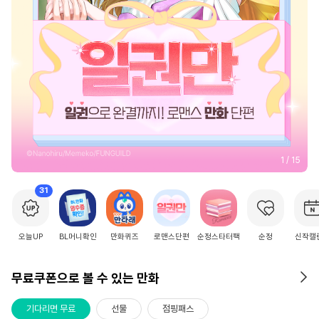
2
/
15
31
오늘UP
BL머니확인
만화퀴즈
로맨스단편
순정스타터팩
순정
신작캘
무료쿠폰으로 볼 수 있는 만화
기다리면 무료
선물
점핑패스