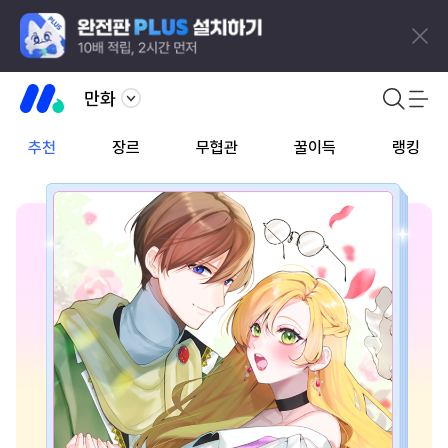
만화
추천
장르
무협관
꿀이득
랭킹