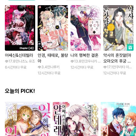
어쌔신&신데렐라
안경, 때때로, 불량
나의 행복한 결혼
약사의 혼잣말(마
아
오마오의 후궁 수
17.8만
나츠노 유조
13.8만
코우사카 리토 / 아기토기 아쿠미
수께끼 풀이수첩)
3.4만
나루키
17.1만
쿠라타 미노지 
6시간마다 무료
12시간마다 무료
12시간마다 무료
12시간마다 무료
오늘의 PICK!