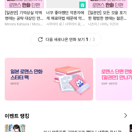
#
삼각관계
#
미인수
#
절륜
#
선후배
#
철벽녀
[일권만] 기억상실 악역
너무 좋아했던 약혼자에
[일권만] 모든 것을 포기
#
미인공
#
부부
#
동물
#
친구>연인
#
연애/결혼
영애는 공략 대상인 얀데
게 매료마법 때문에 약혼
한 평범한 영애는 젊은
#
헌신수
#
모럴리스
#
현대물
#
무심남
#
집착
레 의붓 오라버니에게서
파기당했습니다
빙제의 총애를 받는다
Minoru Katsura / Mizune
사쿠라이 료 / 사쿠라이 료, 시이나 사에라
나츠미 / 시바노 이즈미
도망칠 수가 없다 [단행
[단행본]
#
굴림수
#
유혹
#
만화단편
#
직진녀
#
인외존재
본]
다음 새로나온 만화 보기
1
3
#
다공일수
#
서양풍
#
육아물
#
오피스물
#
존댓말공
#
드라마
#
재벌남
#
환생물
#
연하수
#
개그/코믹
#
친구
#
학원/캠퍼스
#
능글남
#
상처수
#
페티쉬
#
부부
#
직진남
#
계략남
#
계약관계
#
떡대수
#
능력녀
#
사제관계
#
능욕공
#
자낮수
#
다정남
#
고수위
#
드라
#
애증관계
#
단정수
#
상처녀
#
친구>연인
#
유혹수
#
배틀연애
#
개그/코믹
#
평범녀
이벤트 랭킹
#
철벽수
#
연상수
#
순정공
#
역사/시대물
#
첫사랑
#
초능력
#
냉혈공
#
절륜공
#
서양풍
#
삼각관계