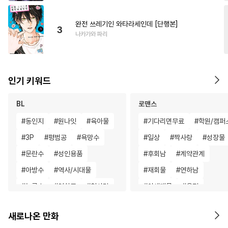
완전 쓰레기인 와타라세인데 [단행본]
3
나카가와 파리
인기 키워드
BL
로맨스
#
동인지
#
원나잇
#
육아물
#
기다리면무료
#
학원/캠퍼
#
3P
#
평범공
#
욕망수
#
일상
#
짝사랑
#
성장물
#
문란수
#
성인용품
#
후회남
#
계약관계
#
아방수
#
역사/시대물
#
재회물
#
연하남
#
능글수
#
연하공
#
첫사랑
#
이세계물
#
우정
#
OO버스
#
오메가버스
#
영혼바뀜
#
다정남
새로나온 만화
#
섹스파트너
#
군림수
#
회귀물
#
후회녀
#
로맨