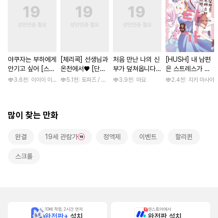
야쿠자는 부하에게
[체리콕] 선생님과
처음 만난 나의 신
[HUSH] 내 남편
안기고 싶어 [스크
온천에서♥ [단행
부가 덮쳐옵니다
은 스트레스가 쌓
롤]
본]
[스크롤]
이면 쇼타가 된다
3.6천
이이이 이루카
5.1천
토파즈 / 아오바 후미노리
3.9천
마요
2.4천
지키 마사야
많이 찾는 만화
완결
19세 관람가
정액제
이벤트
할리퀸
스크롤
10배 적립, 2시간 먼저
원스토어에서
완전판+
설치
완전판 설치