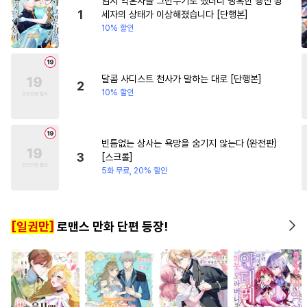
임시 약혼자를 그만두기로 했더니 냉혹한 용신 왕
#
무심수
#
피폐물
#
변태수
#
절륜남
#
섹스파트너
1
세자의 상태가 이상해졌습니다 [단행본]
10% 할인
#
적극수
#
돔섭버스
#
능욕
#
성장물
#
초능력
#
집착공
#
사제관계
#
장발
#
혐관
#
키작공
#
미남공
달콤 사디스트 천사가 말하는 대로 [단행본]
2
10% 할인
#
판타지
#
민감수
#
하드코어
#
웹툰단행본
#
친구>연인
#
SM
#
변태공
빈틈없는 상사는 욕망을 숨기지 않는다 (완전판)
3
[스크롤]
#
시리어스
#
변태
#
후회수
5화 무료, 20% 할인
#
무심공
#
다정공
#
가이드버스
#
소심수
[일권만]
로맨스 만화 단편 등장!
#
강수
#
옴니버스
#
동양풍
#
선후배
#
츤데레공
#
음험공
#
재회물
#
임신수
#
잔망수
#
조폭공
#
평범수