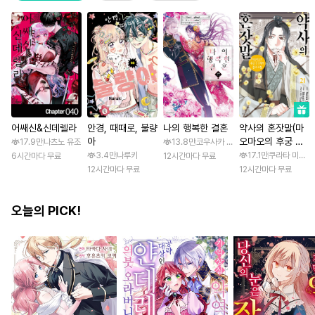
어쌔신&신데렐라
안경, 때때로, 불량
나의 행복한 결혼
약사의 혼잣말(마
아
오마오의 후궁 수
17.9만
나츠노 유조
13.8만
코우사카 리토 / 아기토기 아쿠미
수께끼 풀이수첩)
3.4만
나루키
17.1만
쿠라타 미노지 
6시간마다 무료
12시간마다 무료
12시간마다 무료
12시간마다 무료
오늘의 PICK!