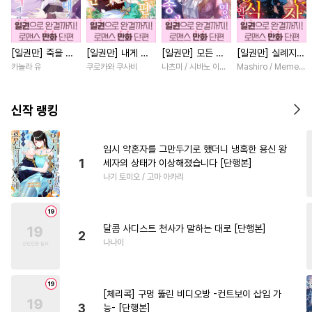
#
명랑수
#
강수
#
동거
#
연상공
#
변태
#
연예계
[일권만] 죽을 뻔
[일권만] 내게 간
[일권만] 모든 것
[일권만] 실례지만
#
사랑꾼공
#
역사/시대물
한 늑대가 운명의
섭하지 않겠다던
을 포기한 평범한
약혼자님, 당신의
카놀라 유
쿠로카와 쿠사비
나츠미 / 시바노 이즈미
Mashiro / Memeko
#
연상수
#
대물공
짝이 되기까지 [단
냉정한 남편이 어
영애는 젊은 빙제
눈은 장식인가요?
행본]
째선지 저만 바라
의 총애를 받는다
[단행본]
#
기억상실
#
애증관계
봅니다 [단행본]
[단행본]
신작 랭킹
#
소심수
#
시리어스
#
오해/착각
#
키작공
임시 약혼자를 그만두기로 했더니 냉혹한 용신 왕
1
세자의 상태가 이상해졌습니다 [단행본]
#
능글공
#
능욕공
#
동정공
나기 토미오 / 고마 아카리
#
변태수
#
옴니버스
#
미남공
#
혐관
#
츤데레수
달콤 사디스트 천사가 말하는 대로 [단행본]
#
예민수
#
미인공
#
재벌공
2
나나이
#
유혹
#
욕망수
#
섹스파트너
#
친구>연인
[체리콕] 구멍 뚫린 비디오방 -컨트보이 삽입 가
#
계략수
#
후회수
3
능- [단행본]