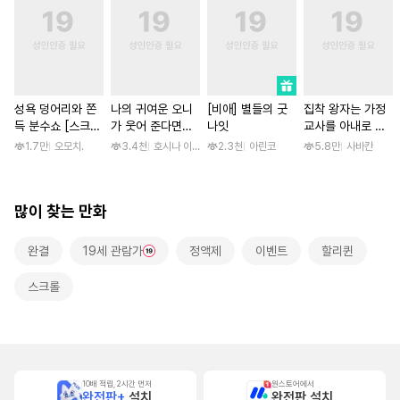
성욕 덩어리와 쫀
나의 귀여운 오니
[비애] 별들의 굿
집착 왕자는 가정
득 분수쇼 [스크
가 웃어 준다면
나잇
교사를 아내로 맞
롤]
[스크롤]
이하고 싶다 [스크
1.7만
오모치.
3.4천
호시나 이스즈
2.3천
아린코
5.8만
사바칸
롤]
많이 찾는 만화
완결
19세 관람가
정액제
이벤트
할리퀸
스크롤
10배 적립, 2시간 먼저
원스토어에서
완전판+
설치
완전판 설치