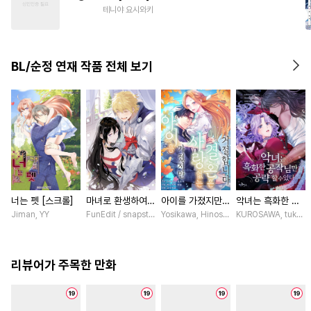
#
웹툰단행본
#
수한정다정공
테니야 요시와키
#
존댓말공
#
만화단편
#
주종관계
#
적극수
BL/순정 연재 작품 전체 보기
#
초능력
#
동양풍
너는 펫 [스크롤]
마녀로 환생하여
아이를 가졌지만
악녀는 흑화한 공
성기사를 키웠다
사랑 없는 결혼은
작님만 공략할 수
Jiman, YY
FunEdit / snapstudio
Yosikawa, Hinoshika tamon / Hinoshi
KUROSAWA, tukasa 
[스크롤]
거절합니다 [스크
있다 [스크롤]
롤]
리뷰어가 주목한 만화