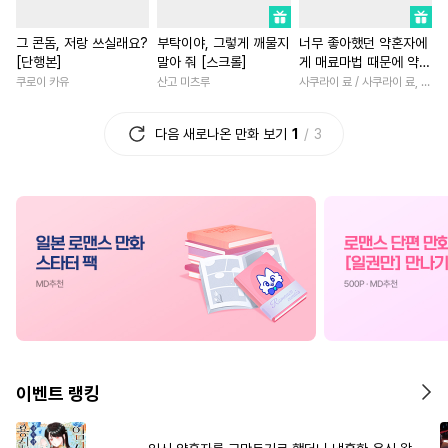
#
잔망수
#
장발
#
다정수
#
개그/코믹
#
서양풍
그 콘돔, 저랑 쓰실래요?
부탁이야, 그렇게 깨물지
너무 좋아했던 약혼자에
#
촉수
#
일상
#
사제관계
#
차원이동물
#
첫사랑
[단행본]
말아 줘 [스크롤]
게 매료마법 때문에 약혼
#
연하수
#
수인
#
서양풍
#
현대물
#
소설원작
파기당했습니다
쿠로이 카유
산고 미츠루
사쿠라이 료 / 사쿠라이 료, 시이나 사에라
#
무심수
#
능력공
#
선후배
#
로맨스
다음 새로나온 만화 보기
1
3
#
트라우마
#
츤데레공
#
연애/결혼
#
학원/캠퍼스
#
민감수
#
순진수
#
재벌남
#
상처녀
#
직진
#
연상연하
#
능욕수
#
친구
#
영상화
#
직진남
#
우정
#
3P
#
회귀물
#
배틀연애
#
친구>연인
#
다정남
#
개그/코믹
#
헌신수
#
이세계물
#
삼각관계
#
인싸공
#
리맨물
#
조교
#
애증관계
#
다정남
#
SM
#
문란수
#
육아물
#
배틀연애
#
초능력
#
능욕
#
BDSM
#
평범수
#
연상연하
#
사제관계
이벤트 랭킹
#
동물
#
철벽수
#
순정수
#
일상
#
판타지/SF
#
친
#
가이드버스
#
유혹수
#
복수
#
까칠남
#
할리퀸