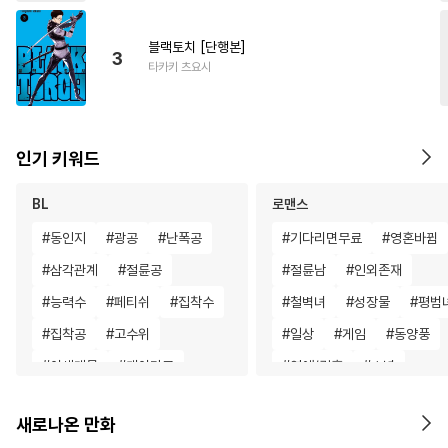
블랙토치 [단행본]
3
타카키 츠요시
인기 키워드
BL
로맨스
#
동인지
#
광공
#
난폭공
#
기다리면무료
#
영혼바뀜
#
삼각관계
#
절륜공
#
절륜남
#
인외존재
#
능력수
#
페티쉬
#
집착수
#
철벽녀
#
성장물
#
평범
#
집착공
#
고수위
#
일상
#
게임
#
동양풍
#
이세계물
#
개아가공
#
연애/결혼
#
소년
#
직진공
#
돔섭버스
#
명문세가
#
성장물
새로나온 만화
#
순정공
#
다공일수
#
현대물
#
나이차커플