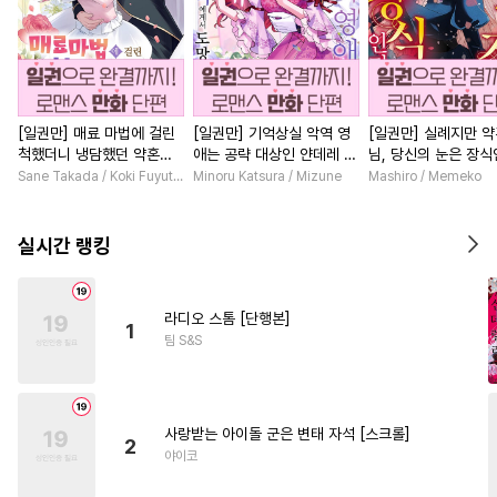
[일권만] 매료 마법에 걸린
[일권만] 기억상실 악역 영
[일권만] 실례지만 
척했더니 냉담했던 약혼자
애는 공략 대상인 얀데레 의
님, 당신의 눈은 장
가 맹목적인 사랑꾼이 되었
붓 오라버니에게서 도망칠
요? [단행본]
Sane Takada / Koki Fuyutsuki
Minoru Katsura / Mizune
Mashiro / Memeko
습니다 [단행본]
수가 없다 [단행본]
실시간 랭킹
라디오 스톰 [단행본]
1
팀 S&S
사랑받는 아이돌 군은 변태 자석 [스크롤]
2
야이코