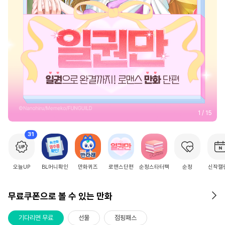
2
/
15
31
오늘UP
BL머니확인
만화퀴즈
로맨스단편
순정스타터팩
순정
신작캘
무료쿠폰으로 볼 수 있는 만화
기다리면 무료
선물
점핑패스