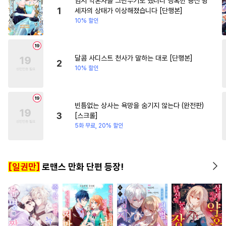
임시 약혼자를 그만두기로 했더니 냉혹한 용신 왕
#
변태공
#
후방주의
#
짝사랑
#
친구
#
회귀물
1
세자의 상태가 이상해졌습니다 [단행본]
10% 할인
#
계약관계
#
냉혈공
#
무심남
#
다각관계
#
달달물
#
선후배
#
감자수
#
연하남
#
첫사랑
#
집착
#
떡대공
#
대형견공
달콤 사디스트 천사가 말하는 대로 [단행본]
2
10% 할인
#
평범공
#
인외존재
#
현대물
#
첫경험
#
초딩공
#
상처수
#
도망수
빈틈없는 상사는 욕망을 숨기지 않는다 (완전판)
3
[스크롤]
#
학원/캠퍼스
#
자낮수
5화 무료, 20% 할인
#
귀염수
#
아방수
#
무심공
#
쓰레기수
#
재회물
[일권만]
로맨스 만화 단편 등장!
#
짝사랑
#
조폭공
#
OO버스
#
헤테로공
#
까칠공
#
판타지
#
계략공
#
연하공
#
상처공
#
능글수