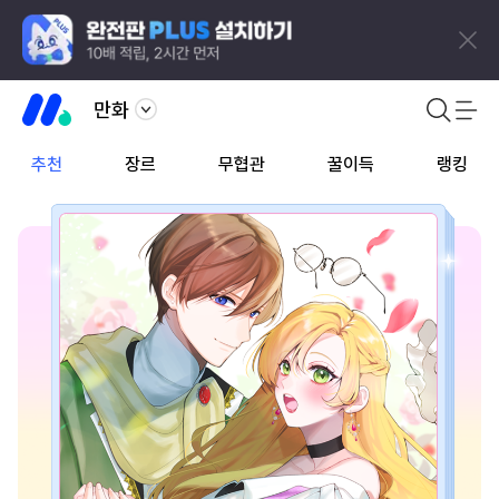
만화
추천
장르
무협관
꿀이득
랭킹