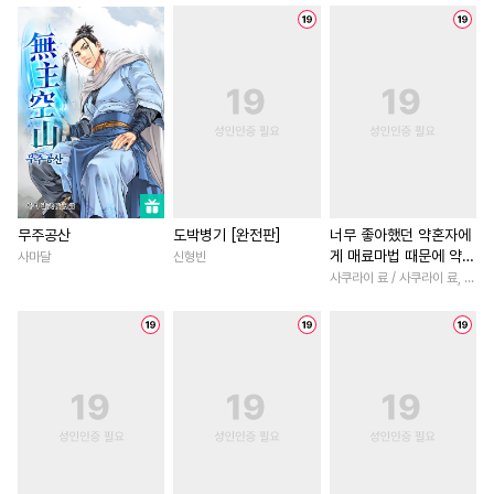
#
동정수
#
후회공
#
드라마
#
환생물
#
철벽
#
모럴리스
#
안경수
#
절륜
#
후회녀
#
동거
#
다각관계
#
굴림수
#
로맨스
#
후회남
#
하드코어
#
미남수
#
백합/GL
#
능력녀
#
임신수
#
떡대수
#
단정수
#
복수물
#
오피스물
#
피폐물
#
헌신공
#
군림수
#
능글남
#
재회물
#
소설원작
#
원나잇
#
부부
#
죽음/살인
#
계략남
무주공산
도박병기 [완전판]
너무 좋아했던 약혼자에
게 매료마법 때문에 약혼
사마달
신형빈
#
짝사랑공
#
감금/강제
#
역사/시대물
#
연예계
파기당했습니다 [단행
사쿠라이 료 / 사쿠라이 료, 시이나 사에라
#
까칠수
#
침착수
#
질투
#
섹스파트너
#
원나잇
본]
#
미인수
#
첫사랑
#
벤츠공
#
첫경험
#
부부
#
고수위
#
음험공
#
오메가버스
#
직진녀
#
능욕
#
힐링물
#
수인수
#
성인용품
#
육아물
#
짝사랑
#
드라마
#
힐링물
#
얼빠수
#
계약관계
#
학원/캠퍼스
#
다정공
#
또라이공
#
강공
#
친구>연인
#
평범녀