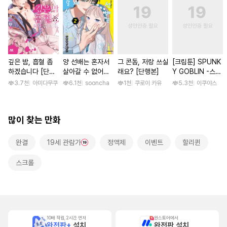
깊은 밤, 흡혈 좀
양 선배는 혼자서
그 콘돔, 저랑 쓰실
[크림툰] SPUNK
하겠습니다 [단행
살아갈 수 없어
래요? [단행본]
Y GOBLIN -스펑
본]
[단행본]
키 고블린- [단행
3.7천
아미다무쿠
6.1천
sooncha
1천
쿠로이 카유
5.3천
이쿠야스
본]
많이 찾는 만화
완결
19세 관람가
정액제
이벤트
할리퀸
스크롤
10배 적립, 2시간 먼저
원스토어에서
완전판+
설치
완전판 설치