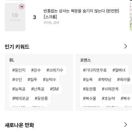
빈틈없는 상사는 욕망을 숨기지 않는다 (완전판)
3
[스크롤]
미야노 쵸비
인기 키워드
BL
로맨스
#
동인지
#
강수
#
쓰레기수
#
기다리면무료
#
철벽녀
#
수인
#
질투
#
능력수
#
능욕
#
계략남
#
육아물
#
능욕공
#
난폭공
#
SM
#
동양풍
#
사제관계
#
헤테로공
#
동양풍
#
복수물
#
초능력
#
복수
#
상처공
#
평범수
#
계약관계
#
까칠남
#
부
#
짝사랑공
#
명랑수
#
드라마
#
게임
#
일상
새로나온 만화
#
까칠공
#
철벽수
#
부부
#
섹스파트너
#
짝사랑