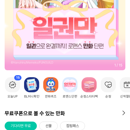
1
/
15
15
오늘UP
BL머니확인
만화퀴즈
로맨스단편
순정스타터팩
순정
신작캘
무료쿠폰으로 볼 수 있는 만화
기다리면 무료
선물
점핑패스