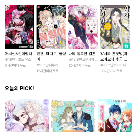
어쌔신&신데렐라
안경, 때때로, 불량
나의 행복한 결혼
약사의 혼잣말(마
아
오마오의 후궁 수
18만
나츠노 유조
13.8만
코우사카 리토 / 아기토기 아쿠미
수께끼 풀이수첩)
3.5만
나루키
17.2만
쿠라타 미노지 
6시간마다 무료
12시간마다 무료
12시간마다 무료
12시간마다 무료
오늘의 PICK!