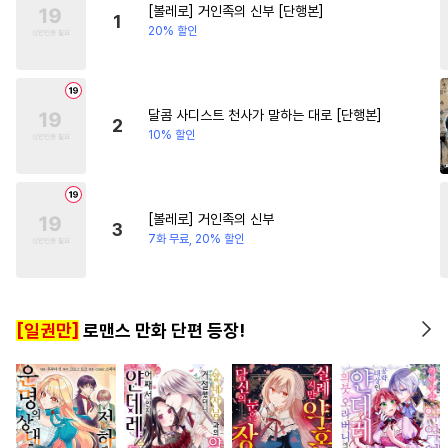
[볼레로] 거인족의 신부 [단행본]
#
인외존재
#
후회수
#
친구
#
연예계
#
판타지/SF
1
20% 할인
#
유혹
#
또라이공
#
3P
#
차원이동물
#
영혼바뀜
#
힐링물
#
유사근친
#
리맨물
#
능욕수
#
순정공
달콤 사디스트 천사가 말하는 대로 [단행본]
2
10% 할인
#
드라마
#
강공
#
모럴리스
#
개아가공
#
BDSM
#
굴림수
#
사제관계
#
일상
[볼레로] 거인족의 신부
3
#
웹툰단행본
#
학원/캠퍼스
7화 무료, 20% 할인
#
변태
#
동정수
#
다정공
#
수한정다정공
#
개그/코믹
[일권만]
로맨스 만화 단편 등장!
#
회귀물
#
미인공
#
오메가버스
#
배틀연애
#
임신수
#
친구>연인
#
감자수
#
장발
#
사랑꾼공