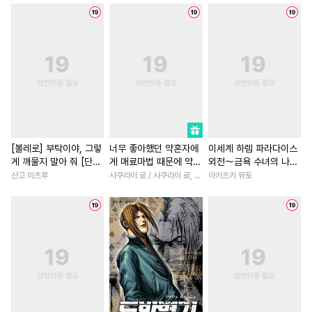
#
육아물
#
조교
#
냉혈공
#
짝사랑
#
원나잇
#
계략수
#
하드코어
#
연상연하
#
소년
#
친구
#
문란수
#
서양풍
#
도망수
#
성장물
#
다정남
#
힐링
#
직진수
#
애증관계
#
고수위
#
재벌남
#
가이드버스
#
대물공
#
죽음/살인
#
절륜남
#
무심수
#
조폭공
#
연하남
#
이세계물
#
OO버스
#
주종관계
#
직진남
#
영상화
[볼레로] 부탁이야, 그렇
너무 좋아했던 약혼자에
이세계 하렘 파라다이스
게 깨물지 말아 줘 [단행
게 매료마법 때문에 약혼
외전～금욕 수녀의 나라
#
기억상실
#
자낮수
#
친구>연인
#
평범녀
본]
파기당했습니다
～ [단행본]
산고 미츠루
사쿠라이 료 / 사쿠라이 료, 시이나 사에라
아카츠키 뮤토
#
다공일수
#
현대물
#
능글남
#
학원/캠퍼스
#
다각관계
#
아방수
#
집착남
#
오피스물
#
민감수
#
대형견공
#
백합/GL
#
서양풍
#
후방주의
#
상처수
#
성장물
#
로맨스
#
절륜
#
트라우마
#
연예계
#
역사/시대물
#
우정
#
연하수
#
유혹수
#
애증관계
#
능력녀