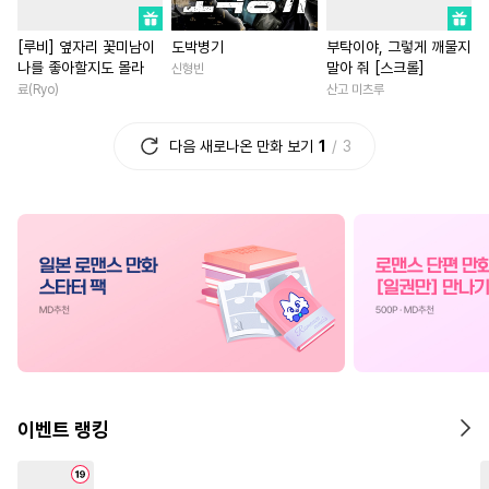
#
섹스파트너
#
미남공
#
재회물
#
상처녀
#
일상
[루비] 옆자리 꽃미남이
도박병기
부탁이야, 그렇게 깨물지
#
수인수
#
선후배
#
현대물
#
친구
#
로맨스
나를 좋아할지도 몰라
말아 줘 [스크롤]
신형빈
#
성인용품
#
삼각관계
#
소설원작
#
연애/결혼
료(Ryo)
산고 미츠루
#
혐관
#
페티쉬
#
예민수
#
배틀연애
#
나이차커플
다음 새로나온 만화 보기
1
3
#
다정수
#
피폐물
#
달달물
#
평범녀
#
철벽남
#
이세계물
#
연상공
#
개그/코믹
#
직진녀
#
츤데레공
#
집착공
#
삼각관계
#
연애/결혼
#
고수위
#
후회공
#
동정공
#
첫경험
#
동거
#
명문세
#
미인수
#
계략공
#
변태공
#
다정남
#
다각관계
#
헌신수
#
첫경험
#
인외존재
#
친구>연인
#
만화단편
#
벤츠공
#
촉수
#
후회녀
#
선후배
#
회귀
#
소심수
#
감금/강제
#
무심남
#
학원/캠퍼스
이벤트 랭킹
#
오해/착각
#
능력공
#
직진남
#
첫사랑
#
후회
#
적극수
#
무심공
#
초딩공
#
첫사랑
#
현대물
#
환생