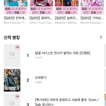
#
동거
#
잔망수
#
초능력
#
욕망수
#
SF
#
첫사랑
[일권만] 전하께서
[일권만] 왕태자님
[일권만] 실례지만
[일권만] 기억상실
#
키작공
#
존댓말공
는 오늘도 운명의
과의 약혼을 거절
약혼자님, 당신의
악역 영애는 공략
Shin Fukuda / Yoko Kurosu
Anno / Yuuri Yuudachi
Mashiro / Memeko
Minoru Katsura / M
#
평범공
#
단정수
#
짝사랑
상대를 찾으신 모
했더니 어째서인지
눈은 장식인가요?
대상인 얀데레 의
양이네요 (웃음)
얀데레로 돌변했습
[단행본]
붓 오라버니에게서
#
재회물
#
귀염수
#
연하공
[단행본]
니다 [단행본]
도망칠 수가 없다
신작 랭킹
[단행본]
#
변태수
#
떡대수
#
얼빠수
#
순진수
#
연상수
달콤 사디스트 천사가 말하는 대로 [단행본]
1
#
돔섭버스
#
소설원작
나나이
#
미남수
#
연상연하
#
까칠수
#
판타지
#
원나잇
도박병기
#
순정수
#
절륜공
2
신형빈
#
시리어스
#
능욕
#
복수
#
떡대공
#
능글수
#
군림수
[특가세트] 야하게 훈육하고 사랑해 줄게 -Dom／
#
광공
#
동물
#
능글공
3
Sub 유니버스-