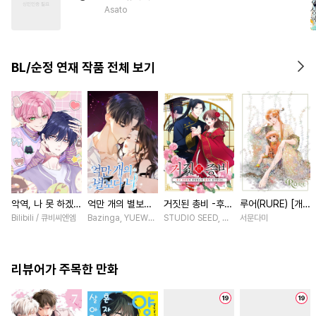
#
역사/시대물
#
직진공
Asato
#
음험공
#
계약관계
#
재벌공
#
연애/결혼
BL/순정 연재 작품 전체 보기
#
츤데레수
#
침착수
#
안경수
악역, 나 못 하겠어
억만 개의 별보다
거짓된 총비 -후궁
루어(RURE) [개
[스크롤]
너 [스크롤]
경비대에 취업했는
정판] [연재]
Bilibili / 큐비씨엔엠
Bazinga, YUEWEN / Yefeiye
STUDIO SEED, 우미노 마야 / 혼다 아마네
서문다미
데 황제가 집착합
니다- [스크롤]
리뷰어가 주목한 만화