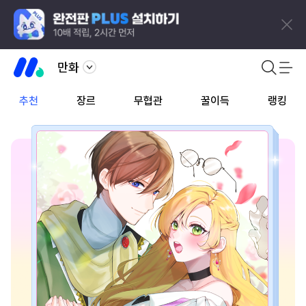
만화
추천
장르
무협관
꿀이득
랭킹