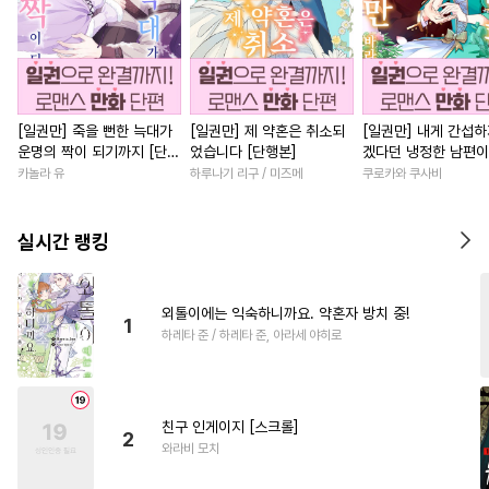
[일권만] 죽을 뻔한 늑대가
[일권만] 제 약혼은 취소되
[일권만] 내게 간섭하
운명의 짝이 되기까지 [단행
었습니다 [단행본]
겠다던 냉정한 남편이
본]
선지 저만 바라봅니다
카놀라 유
하루나기 리구 / 미즈메
쿠로카와 쿠사비
본]
실시간 랭킹
외톨이에는 익숙하니까요. 약혼자 방치 중!
1
하레타 준 / 하레타 준, 아라세 야히로
친구 인게이지 [스크롤]
2
와라비 모치