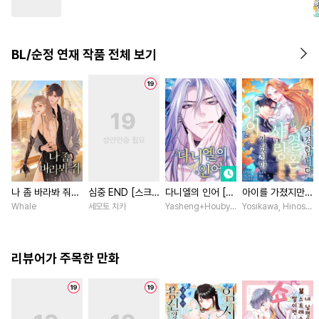
#
다공일수
#
연애/결혼
#
직진수
#
부부
#
귀염수
BL/순정 연재 작품 전체 보기
#
잔망수
#
동거
#
다정공
#
철벽수
나 좀 바라봐 줘
심중 END [스크
다니엘의 인어 [스
아이를 가졌지만
[스크롤]
롤]
크롤]
사랑 없는 결혼은
Whale
세모토 치카
Yasheng+Houby/YoudbG Studio
Yosikawa, Hinoshi
거절합니다 [스크
롤]
리뷰어가 주목한 만화