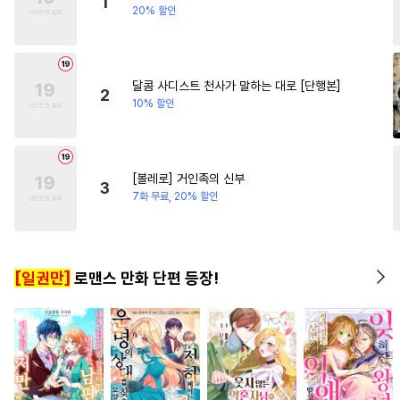
1
20% 할인
#
서양풍
#
주종관계
#
고수위
#
친구>연인
#
능력공
#
초능력
#
미남수
#
일상
#
능욕공
#
절륜공
#
변태수
달콤 사디스트 천사가 말하는 대로 [단행본]
2
#
연하공
#
도망수
#
힐링물
10% 할인
#
현대물
#
짝사랑공
#
SM
#
이세계물
#
삼각관계
[볼레로] 거인족의 신부
#
수인
#
인외존재
#
재벌공
3
7화 무료, 20% 할인
#
연예계
#
동정수
#
촉수
#
문란수
#
배틀연애
#
굴림수
#
3P
[일권만]
로맨스 만화 단편 등장!
#
수한정다정공
#
혐관
#
순정공
#
SF
#
드라마
#
회귀물
#
순정수
#
무심수
#
미인공
#
다정수