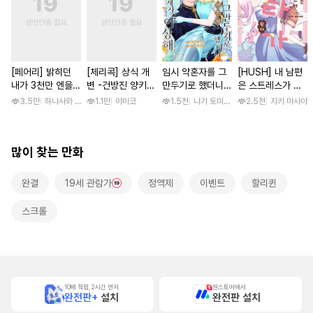
[페어리] 밝히던
[체리콕] 상식 개
임시 약혼자를 그
[HUSH] 내 남편
내가 3천만 엔을
변 -건방진 양키
만두기로 했더니
은 스트레스가 쌓
갚는 방법
한 달간 마음대로
냉혹한 용신 왕세
이면 쇼타가 된다
3.5만
하나사와 나미오
1.1만
야이코
1.5천
나기 토미오 / 고마 아카리
2.5천
지키 마사야
범하기- [단행본]
자의 상태가 이상
해졌습니다 [단행
본]
많이 찾는 만화
완결
19세 관람가
정액제
이벤트
할리퀸
스크롤
10배 적립, 2시간 먼저
원스토어에서
완전판+
설치
완전판 설치