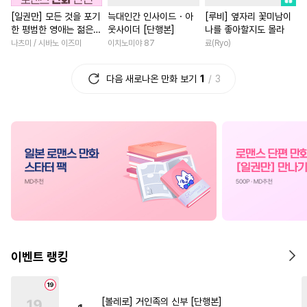
#
개아가공
#
대물공
#
조교
#
첫사랑
#
원나잇
#
다정
[일권만] 모든 것을 포기
늑대인간 인사이드・아
[루비] 옆자리 꽃미남이
한 평범한 영애는 젊은
웃사이더 [단행본]
나를 좋아할지도 몰라
#
츤데레수
#
아방수
#
삼각관계
#
성장물
빙제의 총애를 받는다
나츠미 / 시바노 이즈미
이치노미야 87
료(Ryo)
#
벤츠공
#
안경수
#
평범수
#
회귀물
#
재회물
[단행본]
#
연상연하
#
질투
#
능력수
#
판타지/SF
#
개그/코믹
다음 새로나온 만화 보기
1
3
#
학원/캠퍼스
#
만화단편
#
로맨스
#
선후배
#
드라
#
판타지
#
오메가버스
#
집착남
#
친구>연인
#
무심공
#
능욕수
#
연상공
#
백합/GL
#
연예계
#
변태공
#
소심수
#
유혹
#
능력녀
#
동양풍
#
임신수
#
동정공
#
섹스파트너
#
학원/캠퍼스
#
웹툰단행본
#
페티쉬
#
연하남
#
로맨스
#
현대
#
명랑수
#
까칠수
#
사제관계
#
절륜남
#
성인용품
#
BDSM
#
다정남
#
다각관계
이벤트 랭킹
#
상처수
#
친구>연인
#
영혼바뀜
#
까칠남
#
츤데레공
#
까칠공
#
영상화
#
짝사랑
#
힐링
[볼레로] 거인족의 신부 [단행본]