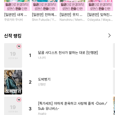
#
후방주의
#
미남공
#
키작공
#
사랑꾼공
[일권만] 내게 간
[일권만] 전하께서
[일권만] 웃지 않
[일권만] 잊혀진
섭하지 않겠다던
는 오늘도 운명의
는 약혼자님이 사
왕녀지만 정략결혼
쿠로카와 쿠사비
Shin Fukuda / Yoko Kurosu
Nanohiru / Memeko
Odayaka / Maya Ko
#
사제관계
#
유사근친
냉정한 남편이 어
상대를 찾으신 모
랑에 빠진 건 변장
한 남편에게 익애
#
시리어스
#
군림수
째선지 저만 바라
양이네요 (웃음)
한 저인 것 같습니
받고 있습니다 [단
봅니다 [단행본]
[단행본]
다 [단행본]
행본]
신작 랭킹
#
연하수
#
떡대수
#
오해/착각
#
계약관계
달콤 사디스트 천사가 말하는 대로 [단행본]
#
평범공
#
복수
#
미인수
1
나나이
#
냉혈공
#
존댓말공
#
일상
#
고수위
#
재회물
#
리맨물
#
헤테로공
#
원나잇
도박병기
2
신형빈
#
직진공
#
OO버스
#
강수
#
모럴리스
#
떡대공
#
소설원작
#
예민수
[특가세트] 야하게 훈육하고 사랑해 줄게 -Dom／
3
Sub 유니버스-
#
감금/강제
#
동물
#
친구
Asato