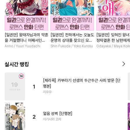
[일권만] 왕태자님과의 약혼
[일권만] 전하께서는 오늘도
[일권만] 잊혀진 왕
을 거절했더니 어째서인지
운명의 상대를 찾으신 모양
정략결혼 한 남편에게
얀데레로 돌변했습니다 [단
이네요 (웃음) [단행본]
받고 있습니다 [단행
Anno / Yuuri Yuudachi
Shin Fukuda / Yoko Kurosu
Odayaka / Maya Koi
행본]
실시간 랭킹
[체리콕] 카부라기 선생의 두근두근 사죄 방문 [단
1
행본]
지유유
얼음 성벽 [단행본]
2
아가사와 코챠