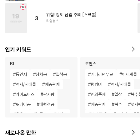
위험! 강제 삽입 주의 [스크롤]
3
타임뉴스
인기 키워드
BL
로맨스
#
동인지
#
상처공
#
집착공
#
기다리면무료
#
이세계물
#
역사/시대물
#
애증관계
#
평범녀
#
역사/시대물
#
가이드버스
#
짝사랑
#
인외존재
#
일상
#
복수
#
또라이공
#
대형견공
#
애증관계
#
복수
#
첫사
#
유혹수
#
능글수
#
헌신수
#
연애/결혼
#
짝사랑
#
우
#
음험공
#
계략공
#
상처녀
#
학원/캠퍼스
새로나온 만화
#
쓰레기수
#
얼빠수
#
오피스물
#
첫경험
#
동