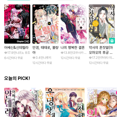
어쌔신&신데렐라
안경, 때때로, 불량
나의 행복한 결혼
약사의 혼잣말(마
아
오마오의 후궁 수
17.9만
나츠노 유조
13.8만
코우사카 리토 / 아기토기 아쿠미
수께끼 풀이수첩)
3.4만
나루키
17.2만
쿠라타 미노지 
6시간마다 무료
12시간마다 무료
12시간마다 무료
12시간마다 무료
오늘의 PICK!