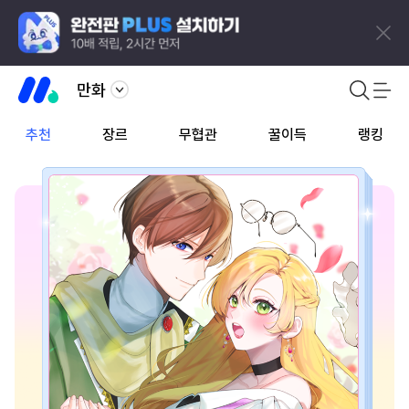
만화
추천
장르
무협관
꿀이득
랭킹