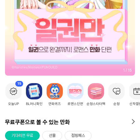
2
/
15
15
오늘UP
BL머니확인
만화퀴즈
로맨스단편
순정스타터팩
순정
신작캘
무료쿠폰으로 볼 수 있는 만화
기다리면 무료
선물
점핑패스