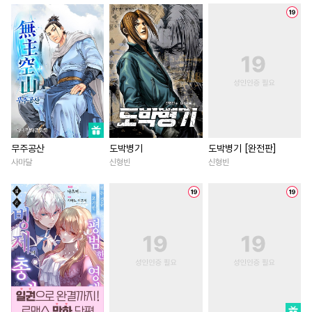
#
적극수
#
트라우마
#
나이차커플
#
직진남
#
초딩공
#
달달물
#
단정수
#
계략남
#
초능력
#
개그/코믹
#
변태
#
조폭공
#
배틀연애
#
환생물
#
동양풍
#
연상수
#
후회공
#
직진남
#
육아물
#
현대
#
민감수
#
광공
#
자낮수
#
철벽녀
#
평범녀
#
섹스파트너
#
감자수
#
연애/결혼
#
계약관계
#
하드코어
#
육아물
#
능욕
#
직진녀
#
소설원작
무주공산
도박병기
도박병기 [완전판]
사마달
신형빈
신형빈
#
침착수
#
계략수
#
강공
#
연상연하
#
명문세가
#
능글공
#
기억상실
#
절륜
#
죽음/살인
#
능욕
#
돔섭버스
#
순진수
#
능글남
#
친구
#
무심남
#
욕망수
#
장발
#
첫경험
#
부부
#
서양풍
#
재벌남
#
난폭공
#
첫사랑
#
성장물
#
소년
#
다각관계
#
피폐물
#
차원이동물
#
친구
#
게
#
선후배
#
수인수
#
후회수
#
후회남
#
후회녀
#
철벽