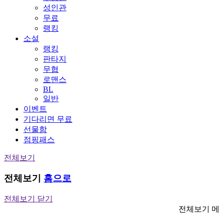
성인관
무료
랭킹
소설
랭킹
판타지
무협
로맨스
BL
일반
이벤트
기다리면 무료
선물함
점핑패스
전체보기
전체보기
홈으로
전체보기 닫기
전체보기 