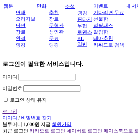
웹툰
만화
이벤트
내 서
소설
연재
추천
기다리면 무료
랭킹
오리지널
장르
선물함
판타지
단편
무협관
점핑패스
무협
장르
성인관
알림함
로맨스
완결
무료
BL
테마추천
일반
랭킹
랭킹
키워드로 검색
로그인이 필요한 서비스입니다.
아이디
비밀번호
로그인 상태 유지
로그인
아이디
/
비밀번호 찾기
블루머니 1,000원 지급
회원가입
최근 로그인
카카오로 로그인
네이버로 로그인
페이스북으로 