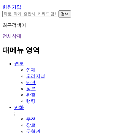
회원가입
검색
최근검색어
전체삭제
대메뉴 영역
웹툰
연재
오리지널
단편
장르
완결
랭킹
만화
;
추천
장르
무협관