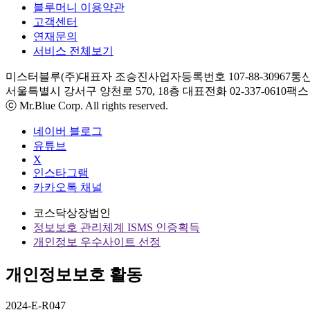
블루머니 이용약관
고객센터
연재문의
서비스 전체보기
미스터블루(주)
대표자 조승진
사업자등록번호 107-88-30967
통신
서울특별시 강서구 양천로 570, 18층
대표전화 02-337-0610
팩스 0
ⓒ Mr.Blue Corp. All rights reserved.
네이버 블로그
유튜브
X
인스타그램
카카오톡 채널
코스닥상장법인
정보보호 관리체계 ISMS 인증획득
개인정보 우수사이트 선정
개인정보보호 활동
2024-E-R047