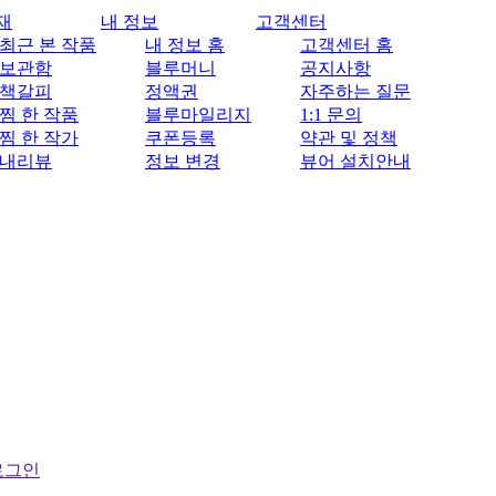
재
내 정보
고객센터
최근 본 작품
내 정보 홈
고객센터 홈
보관함
블루머니
공지사항
책갈피
정액권
자주하는 질문
찜 한 작품
블루마일리지
1:1 문의
찜 한 작가
쿠폰등록
약관 및 정책
내리뷰
정보 변경
뷰어 설치안내
로그인