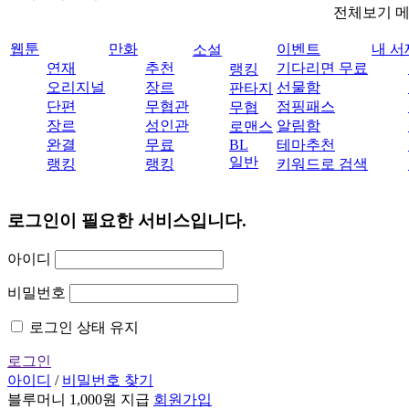
전체보기 
웹툰
만화
이벤트
내 서
소설
연재
추천
기다리면 무료
랭킹
오리지널
장르
선물함
판타지
단편
무협관
점핑패스
무협
장르
성인관
알림함
로맨스
완결
무료
BL
테마추천
일반
랭킹
랭킹
키워드로 검색
로그인이 필요한 서비스입니다.
아이디
비밀번호
로그인 상태 유지
로그인
아이디
/
비밀번호 찾기
블루머니 1,000원 지급
회원가입