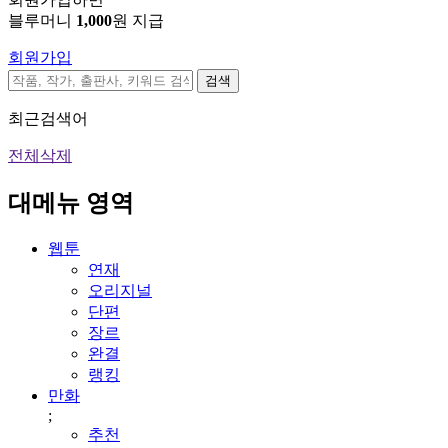
블루머니
1,000
원 지급
회원가입
검색
최근검색어
전체삭제
대메뉴 영역
웹툰
연재
오리지널
단편
장르
완결
랭킹
만화
;
추천