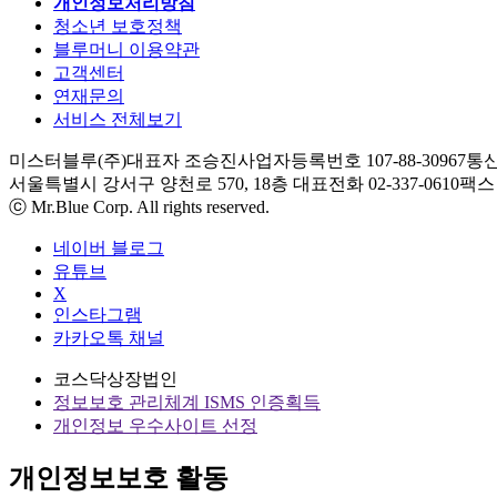
개인정보처리방침
청소년 보호정책
블루머니 이용약관
고객센터
연재문의
서비스 전체보기
미스터블루(주)
대표자 조승진
사업자등록번호 107-88-30967
통신
서울특별시 강서구 양천로 570, 18층
대표전화 02-337-0610
팩스 0
ⓒ Mr.Blue Corp. All rights reserved.
네이버 블로그
유튜브
X
인스타그램
카카오톡 채널
코스닥상장법인
정보보호 관리체계 ISMS 인증획득
개인정보 우수사이트 선정
개인정보보호 활동