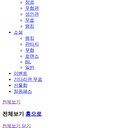
장르
무협관
성인관
무료
랭킹
소설
랭킹
판타지
무협
로맨스
BL
일반
이벤트
기다리면 무료
선물함
점핑패스
전체보기
전체보기
홈으로
전체보기 닫기