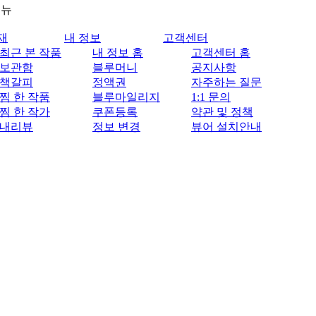
메뉴
재
내 정보
고객센터
최근 본 작품
내 정보 홈
고객센터 홈
보관함
블루머니
공지사항
책갈피
정액권
자주하는 질문
찜 한 작품
블루마일리지
1:1 문의
찜 한 작가
쿠폰등록
약관 및 정책
내리뷰
정보 변경
뷰어 설치안내