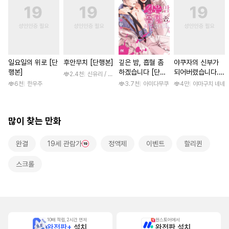
일요일의 위로 [단
후안무치 [단행본]
깊은 밤, 흡혈 좀
야쿠자의 신부가
행본]
하겠습니다 [단행
되어버렸습니다.
2.4천
신유리 / 진양(陳羊)
본]
[스크롤]
6천
한우주
3.7천
아미다무쿠
4만
야마구치 네네
많이 찾는 만화
완결
19세 관람가
정액제
이벤트
할리퀸
스크롤
10배 적립, 2시간 먼저
원스토어에서
완전판+
설치
완전판 설치