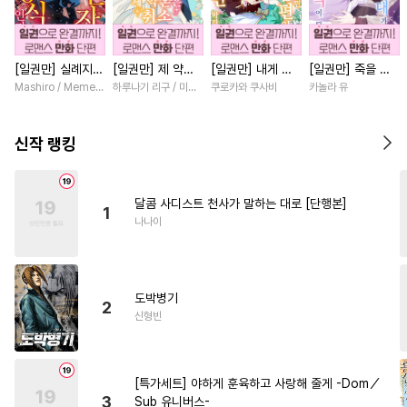
#
자낮수
#
육아물
#
침착수
#
연애/결혼
#
안경수
[일권만] 실례지만
[일권만] 제 약혼
[일권만] 내게 간
[일권만] 죽을 뻔
#
오해/착각
#
직진수
약혼자님, 당신의
은 취소되었습니다
섭하지 않겠다던
한 늑대가 운명의
Mashiro / Memeko
하루나기 리구 / 미즈메
쿠로카와 쿠사비
카놀라 유
#
수인수
#
감금/강제
눈은 장식인가요?
[단행본]
냉정한 남편이 어
짝이 되기까지 [단
[단행본]
째선지 저만 바라
행본]
#
사랑꾼공
#
문란수
봅니다 [단행본]
신작 랭킹
#
직진공
#
순정공
#
역사/시대물
#
능력공
달콤 사디스트 천사가 말하는 대로 [단행본]
1
#
잔망수
#
수한정다정공
나나이
#
서양풍
#
능욕공
#
변태공
#
페티쉬
#
판타지
도박병기
#
유사근친
#
능욕
#
초딩공
2
신형빈
#
개그/코믹
#
짝사랑
#
인외존재
#
연하수
[특가세트] 야하게 훈육하고 사랑해 줄게 -Dom／
#
도망수
#
연하공
#
키작공
3
Sub 유니버스-