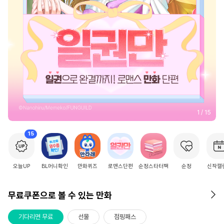
2
/
15
15
오늘UP
BL머니확인
만화퀴즈
로맨스단편
순정스타터팩
순정
신작캘
무료쿠폰으로 볼 수 있는 만화
기다리면 무료
선물
점핑패스