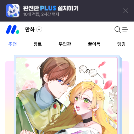
만화
추천
장르
무협관
꿀이득
랭킹