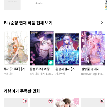
#
부부
#
소설원작
#
굴림수
Asato
#
드라마
#
다공일수
#
친구
#
다각관계
#
평범수
BL/순정 연재 작품 전체 보기
루어(RURE) [개
몸캠 BJ의 이중생
환생해결사 [스크
불량품 영애와 저
정판] [연재]
활 [스크롤]
롤]
주받은 공작은 사
서문다미
스튜디오 계동, Lasso
시대만왕
nekoyanagi, Hako,
랑이 어려워 [스크
롤]
리뷰어가 주목한 만화