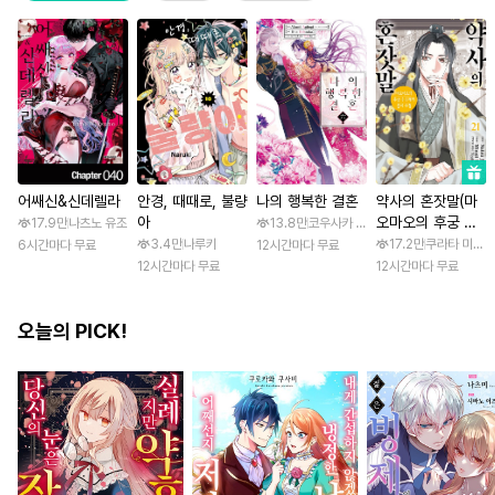
어쌔신&신데렐라
안경, 때때로, 불량
나의 행복한 결혼
약사의 혼잣말(마
아
오마오의 후궁 수
17.9만
나츠노 유조
13.8만
코우사카 리토 / 아기토기 아쿠미
수께끼 풀이수첩)
3.4만
나루키
17.2만
쿠라타 미노지 
6시간마다 무료
12시간마다 무료
12시간마다 무료
12시간마다 무료
오늘의 PICK!