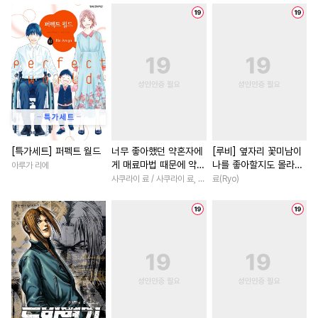
#
개아가공
#
동물
#
선후배
#
이세계물
#
계략남
#
연상공
#
주종관계
#
능글남
#
소설원작
#
친구>연인
#
존댓말공
#
인외존재
#
부부
#
기억상실
#
강수
#
연상연하
#
재회물
#
사제관계
#
SF
#
평범공
#
연하남
#
복수물
#
로맨
#
섹스파트너
#
BDSM
#
친구>연인
#
동거
#
우
#
까칠공
#
이세계물
#
연애/결혼
#
첫사랑
[특가세트] 퍼펙트 월드
너무 좋아했던 약혼자에
[루비] 옆자리 꽃미남이
게 매료마법 때문에 약혼
나를 좋아할지도 몰라
아루가 리에
#
배틀연애
#
철벽수
#
직진남
#
소년
#
서양풍
파기당했습니다 [단행
[단행본]
사쿠라이 료 / 사쿠라이 료, 시이나 사에라
료(Ryo)
#
대물공
#
트라우마
#
게임
#
원나잇
#
선후배
본]
#
학원/캠퍼스
#
까칠수
#
재벌남
#
평범녀
#
연예
#
만화단편
#
연상수
#
조교
#
능욕
#
계약관계
#
동양
#
또라이공
#
동거
#
소심수
#
드라마
#
다정남
#
아방수
#
계략공
#
능글수
#
다각관계
#
후회녀
#
상처공
#
유혹
#
미남수
#
철벽남
#
역사/시대물