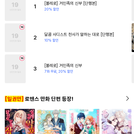
[볼레로] 거인족의 신부 [단행본]
#
성인용품
#
미남공
#
사제관계
#
절륜
1
20% 할인
#
재벌공
#
후회공
#
떡대수
#
영혼바뀜
#
순정수
#
수인
#
떡대공
#
가이드버스
#
원나잇
달콤 사디스트 천사가 말하는 대로 [단행본]
2
10% 할인
#
현대물
#
단정수
#
짝사랑공
#
감자수
#
애증관계
#
집착공
[볼레로] 거인족의 신부
3
#
모럴리스
#
대형견공
7화 무료, 20% 할인
#
츤데레공
#
무심공
#
달달물
#
리맨물
#
광공
[일권만]
로맨스 만화 단편 등장!
#
삼각관계
#
음험공
#
3P
#
첫사랑
#
웹툰단행본
#
시리어스
#
민감수
#
욕망수
#
상처수
#
변태