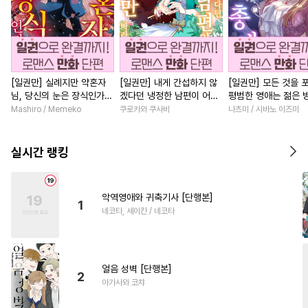
[일권만] 실례지만 약혼자
[일권만] 내게 간섭하지 않
[일권만] 모든 것을 
님, 당신의 눈은 장식인가
겠다던 냉정한 남편이 어째
평범한 영애는 젊은 
요? [단행본]
선지 저만 바라봅니다 [단행
총애를 받는다 [단행
Mashiro / Memeko
쿠로카와 쿠사비
나츠미 / 시바노 이즈미
본]
실시간 랭킹
악역영애와 귀축기사 [단행본]
1
네코타, 세이칸 / 네코타
얼음 성벽 [단행본]
2
아가사와 코챠