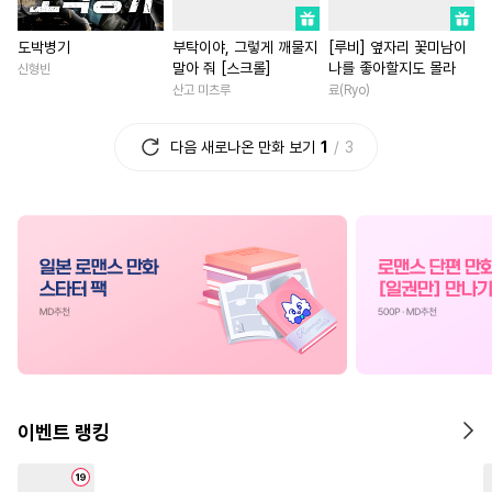
#
유혹수
#
다정공
#
능글공
#
배틀연애
#
절륜남
도박병기
부탁이야, 그렇게 깨물지
[루비] 옆자리 꽃미남이
#
얼빠수
#
복수
#
헌신수
#
명문세가
#
개그/코믹
말아 줘 [스크롤]
나를 좋아할지도 몰라
신형빈
#
예민수
#
무심수
#
조폭공
#
성장물
#
힐링물
산고 미츠루
료(Ryo)
#
군림수
#
헤테로공
#
애증관계
#
오피스물
다음 새로나온 만화 보기
1
3
#
변태수
#
후회수
#
동정수
#
무심남
#
집착남
#
고수
#
다정수
#
동정공
#
영상화
#
육아물
#
쓰레기수
#
벤츠공
#
친구>연인
#
일상
#
연상연하
#
초능력
#
혐관
#
철벽녀
#
직진녀
#
성장
#
냉혈공
#
미인공
#
첫경험
#
섹스파트너
#
현대물
#
강공
#
하드코어
#
일상
#
짝사랑
#
복수
#
직진남
#
츤데레수
#
미인수
#
나이차커플
#
능력녀
#
명랑수
#
능욕수
#
순진수
#
상처녀
#
까칠남
#
현대
이벤트 랭킹
#
동양풍
#
후방주의
#
로맨스
#
판타지/SF
#
계약관계
#
재회물
#
장발
#
짝사랑
#
평범녀
#
다정