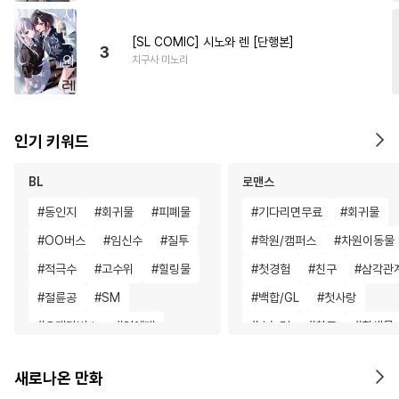
[SL COMIC] 시노와 렌 [단행본]
3
치구사 미노리
인기 키워드
BL
로맨스
#
동인지
#
회귀물
#
피폐물
#
기다리면무료
#
회귀물
#
OO버스
#
임신수
#
질투
#
학원/캠퍼스
#
차원이동물
#
적극수
#
고수위
#
힐링물
#
첫경험
#
친구
#
삼각관
#
절륜공
#
SM
#
백합/GL
#
첫사랑
#
오메가버스
#
연예계
#
초능력
#
친구
#
환생물
#
돔섭버스
#
촉수
#
귀염수
#
학원/캠퍼스
#
연애/결혼
새로나온 만화
#
계략수
#
능력수
#
난폭공
#
죽음/살인
#
후회남
#
일