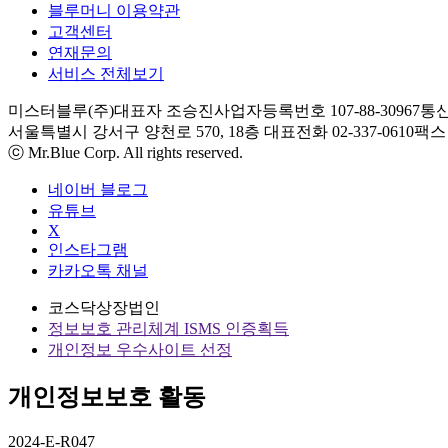
블루머니 이용약관
고객센터
연재문의
서비스 전체보기
미스터블루(주)
대표자 조승진
사업자등록번호 107-88-30967
통신
서울특별시 강서구 양천로 570, 18층
대표전화 02-337-0610
팩스 0
ⓒ Mr.Blue Corp. All rights reserved.
네이버 블로그
유튜브
X
인스타그램
카카오톡 채널
코스닥상장법인
정보보호 관리체계 ISMS 인증획득
개인정보 우수사이트 선정
개인정보보호 활동
2024-E-R047