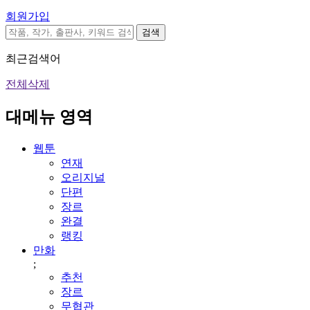
회원가입
검색
최근검색어
전체삭제
대메뉴 영역
웹툰
연재
오리지널
단편
장르
완결
랭킹
만화
;
추천
장르
무협관