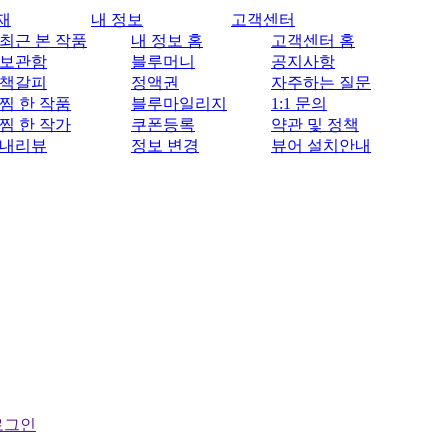
재
내 정보
고객센터
최근 본 작품
내 정보 홈
고객센터 홈
보관함
블루머니
공지사항
책갈피
정액권
자주하는 질문
찜 한 작품
블루마일리지
1:1 문의
찜 한 작가
쿠폰등록
약관 및 정책
내리뷰
정보 변경
뷰어 설치안내
로그인