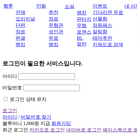
웹툰
만화
이벤트
내 서
소설
연재
추천
기다리면 무료
랭킹
오리지널
장르
선물함
판타지
단편
무협관
점핑패스
무협
장르
성인관
알림함
로맨스
완결
무료
BL
테마추천
일반
랭킹
랭킹
키워드로 검색
로그인이 필요한 서비스입니다.
아이디
비밀번호
로그인 상태 유지
로그인
아이디
/
비밀번호 찾기
블루머니 1,000원 지급
회원가입
최근 로그인
카카오로 로그인
네이버로 로그인
페이스북으로 