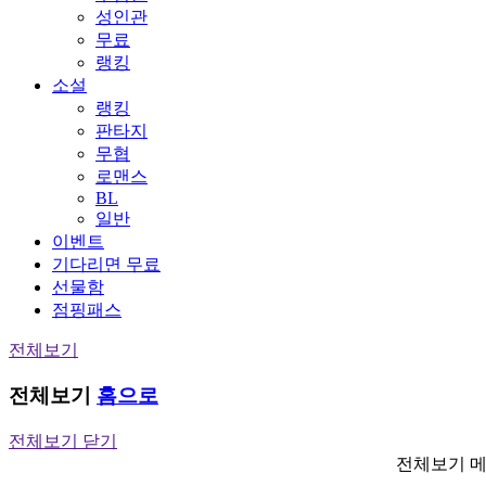
성인관
무료
랭킹
소설
랭킹
판타지
무협
로맨스
BL
일반
이벤트
기다리면 무료
선물함
점핑패스
전체보기
전체보기
홈으로
전체보기 닫기
전체보기 