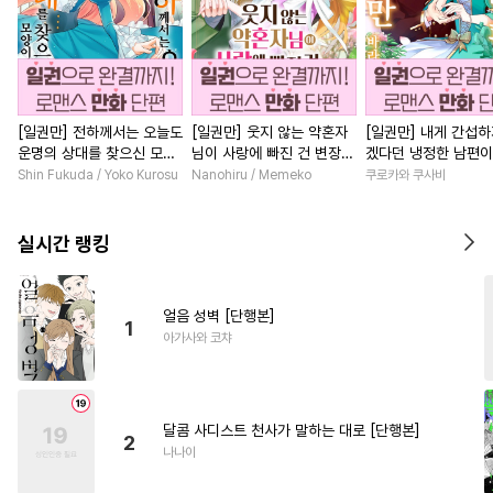
[일권만] 전하께서는 오늘도
[일권만] 웃지 않는 약혼자
[일권만] 내게 간섭하
운명의 상대를 찾으신 모양
님이 사랑에 빠진 건 변장한
겠다던 냉정한 남편이
이네요 (웃음) [단행본]
저인 것 같습니다 [단행본]
선지 저만 바라봅니다
Shin Fukuda / Yoko Kurosu
Nanohiru / Memeko
쿠로카와 쿠사비
본]
실시간 랭킹
얼음 성벽 [단행본]
1
아가사와 코챠
달콤 사디스트 천사가 말하는 대로 [단행본]
2
나나이