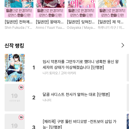
#
짝사랑
#
존댓말공
#
페티쉬
#
떡대공
#
연상수
[일권만] 전하께서
[일권만] 왕태자님
[일권만] 잊혀진
[일권만] 제 약혼
#
동정공
#
재회물
#
평범수
는 오늘도 운명의
과의 약혼을 거절
왕녀지만 정략결혼
은 취소되었습니다
Shin Fukuda / Yoko Kurosu
Anno / Yuuri Yuudachi
Odayaka / Maya Koike
하루나기 리구 / 미즈메
#
연예계
#
초능력
#
군림수
상대를 찾으신 모
했더니 어째서인지
한 남편에게 익애
[단행본]
양이네요 (웃음)
얀데레로 돌변했습
받고 있습니다 [단
#
BDSM
#
연하공
#
집착수
[단행본]
니다 [단행본]
행본]
신작 랭킹
#
잔망수
#
수한정다정공
#
동물
#
계약관계
#
능글수
임시 약혼자를 그만두기로 했더니 냉혹한 용신 왕
1
세자의 상태가 이상해졌습니다 [단행본]
#
힐링물
#
동정수
나기 토미오 / 고마 아카리
#
성인용품
#
연상공
#
민감수
#
다각관계
달콤 사디스트 천사가 말하는 대로 [단행본]
#
예민수
#
달달물
#
순정수
2
나나이
#
절륜공
#
드라마
#
다정수
#
변태
#
유혹
#
동양풍
[체리콕] 구멍 뚫린 비디오방 -컨트보이 삽입 가
#
원나잇
#
도망수
#
고수위
3
능- [단행본]