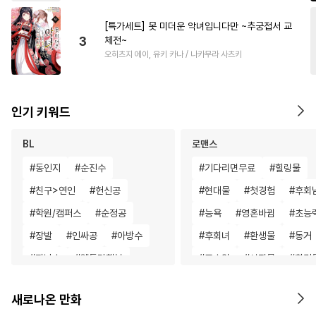
[특가세트] 못 미더운 악녀입니다만 ~추궁접서 교
3
체전~
오히츠지 에이, 유키 카나 / 나카무라 사츠키
인기 키워드
BL
로맨스
#
동인지
#
순진수
#
기다리면무료
#
힐링물
#
친구>연인
#
헌신공
#
현대물
#
첫경험
#
후회
#
학원/캠퍼스
#
순정공
#
능욕
#
영혼바뀜
#
초능
#
장발
#
인싸공
#
아방수
#
후회녀
#
환생물
#
동거
#
자낮수
#
웹툰단행본
#
고수위
#
성장물
#
회귀
#
사랑꾼공
#
OO버스
#
연예계
#
오피스물
새로나온 만화
#
계략공
#
피폐물
#
냉혈공
#
현대물
#
평범녀
#
일상