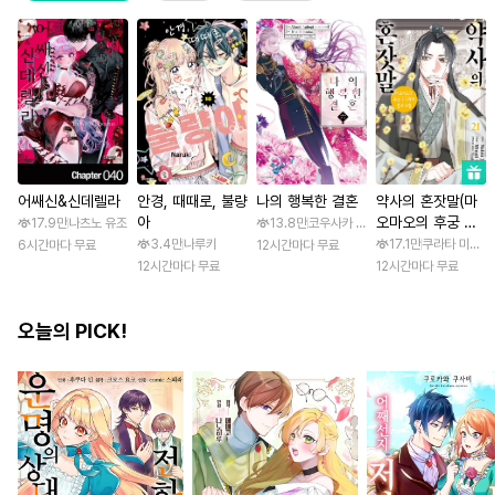
어쌔신&신데렐라
안경, 때때로, 불량
나의 행복한 결혼
약사의 혼잣말(마
아
오마오의 후궁 수
17.9만
나츠노 유조
13.8만
코우사카 리토 / 아기토기 아쿠미
수께끼 풀이수첩)
3.4만
나루키
17.1만
쿠라타 미노지 
6시간마다 무료
12시간마다 무료
12시간마다 무료
12시간마다 무료
오늘의 PICK!