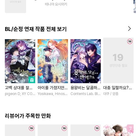
#
상처수
#
동거
테니야 요시와키
#
가이드버스
#
츤데레수
#
미인수
#
쓰레기수
BL/순정 연재 작품 전체 보기
#
적극수
고백 상대를 잘못
아이를 가졌지만
용왕비는 달콤하게
대충 일할까요?
골랐습니다 [스크
사랑 없는 결혼은
반역한다 [스크롤]
[스크롤]
pigeon D, XY COMICS / chacha, EL, Kylin
Yosikawa, Hinoshika tamon / Hinoshika tamon, Tomomi I
Contents Lab. Blue TOKYO / 카라스마 
대쿠 / 양총
롤]
거절합니다 [스크
롤]
리뷰어가 주목한 만화