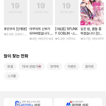
후안무치 [단행본]
야쿠자의 신부가
[크림툰] SPUNK
깊은 밤, 흡혈 좀
되어버렸습니다.
Y GOBLIN -스펑
하겠습니다 [단행
2.4천
신유리 / 진양(陳羊)
[스크롤]
키 고블린- [단행
본]
4만
야마구치 네네
5.3천
이쿠야스
3.7천
아미다무쿠
본]
많이 찾는 만화
완결
19세 관람가
정액제
이벤트
할리퀸
스크롤
10배 적립, 2시간 먼저
원스토어에서
완전판+
설치
완전판 설치