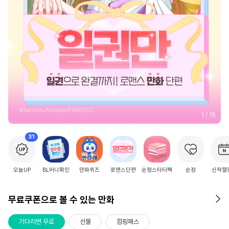
2
/
15
31
오늘UP
BL머니확인
만화퀴즈
로맨스단편
순정스타터팩
순정
신작캘
무료쿠폰으로 볼 수 있는 만화
기다리면 무료
선물
점핑패스