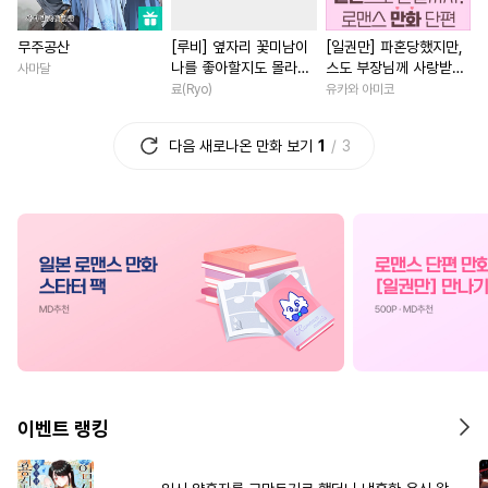
#
감금/강제
#
연하수
#
소설원작
#
짝사랑
#
부
무주공산
[루비] 옆자리 꽃미남이
[일권만] 파혼당했지만,
#
배틀연애
#
다정공
#
배틀연애
#
섹스파트너
나를 좋아할지도 몰라
스도 부장님께 사랑받고
사마달
#
능력공
#
능글공
#
판타지
#
복수
#
복수물
#
철벽녀
[단행본]
있습니다 [단행본]
료(Ryo)
유카와 아미코
#
회귀물
#
짝사랑공
#
죽음/살인
#
역사/시대물
다음 새로나온 만화 보기
1
3
#
옴니버스
#
선후배
#
할리퀸
#
친구
#
소년
#
후회수
#
SM
#
애증관계
#
판타지/SF
#
영상화
#
소심수
#
대물공
#
짝사랑
#
재회물
#
성장
#
삼각관계
#
일상
#
안경수
#
능글남
#
철벽남
#
무심
#
침착수
#
육아물
#
인외존재
#
나이차커플
#
역사/시대물
#
계략수
#
드라마
#
친구>연인
#
또라이공
#
초딩공
#
서양풍
#
절륜
#
선후배
#
하드코어
#
헌신수
#
연상연하
#
차원이동물
이벤트 랭킹
#
이세계물
#
서양풍
#
재벌남
#
게임
#
절륜남
#
돔섭버스
#
인외존재
#
능력녀
#
평범녀
#
첫사