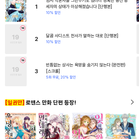
임시 약혼자를 그만두기로 했더니 냉혹한 용신 왕
#
친구
#
벤츠공
#
오해/착각
#
까칠남
#
로맨스
1
세자의 상태가 이상해졌습니다 [단행본]
10% 할인
#
조폭공
#
트라우마
#
사제관계
#
굴림수
#
부부
#
임신수
#
얼빠수
달콤 사디스트 천사가 말하는 대로 [단행본]
2
10% 할인
#
개아가공
#
혐관
#
직진공
#
연상연하
#
능력수
#
강공
#
변태수
#
평범공
#
무심공
빈틈없는 상사는 욕망을 숨기지 않는다 (완전판)
3
[스크롤]
#
리맨물
#
미남공
#
첫사랑
5화 무료, 20% 할인
#
명랑수
#
미인공
#
문란수
#
오메가버스
#
키작공
[일권만]
로맨스 만화 단편 등장!
#
까칠공
#
미남수
#
감자수
#
능욕수
#
조교
#
상처공
#
만화단편
#
현대물
#
철벽수
#
츤데레공