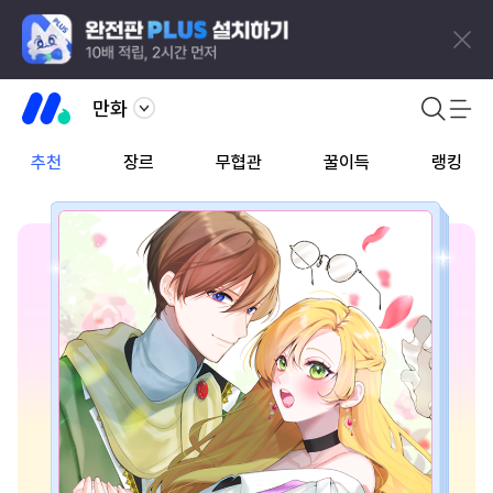
만화
추천
장르
무협관
꿀이득
랭킹