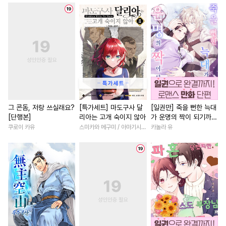
#
난폭공
#
첫경험
#
능욕공
#
원나잇
#
명문세가
#
촉수
#
수인수
#
유혹수
#
동양풍
#
백합/GL
#
까칠수
#
단정수
#
다각관계
#
다정남
#
주종관계
#
질투
#
계약관계
#
이세계물
#
후방주의
#
다공일수
#
상처녀
#
일상
#
사제관
#
집착공
#
대형견공
#
연하남
#
직진녀
#
다정
#
시리어스
#
개그/코믹
#
첫사랑
#
직진남
그 콘돔, 저랑 쓰실래요?
[특가세트] 마도구사 달
[일권만] 죽을 뻔한 늑대
[단행본]
리아는 고개 숙이지 않아
가 운명의 짝이 되기까지
#
섹스파트너
#
3P
#
연애/결혼
#
집착남
[단행본]
쿠로이 카유
스미카와 메구미 / 아마기시 히사야
카놀라 유
#
헤테로공
#
변태공
#
로맨스
#
개그/코믹
#
친
#
모럴리스
#
소설원작
#
학원/캠퍼스
#
우정
#
후회공
#
수인
#
무심수
#
애증관계
#
삼각관계
#
떡대수
#
욕망수
#
능욕
#
친구>연인
#
직진남
#
재벌공
#
기억상실
#
강수
#
연애/결혼
#
육아물
#
귀염수
#
음험공
#
광공
#
학원/캠퍼스
#
계략남